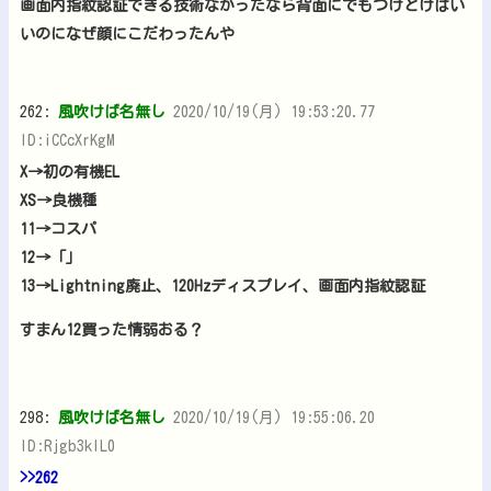
画面内指紋認証できる技術なかったなら背面にでもつけとけばい
いのになぜ顔にこだわったんや
262:
風吹けば名無し
2020/10/19(月) 19:53:20.77
ID:iCCcXrKgM
X→初の有機EL
XS→良機種
11→コスパ
12→「」
13→Lightning廃止、120Hzディスプレイ、画面内指紋認証
すまん12買った情弱おる？
298:
風吹けば名無し
2020/10/19(月) 19:55:06.20
ID:Rjgb3kIL0
>>262