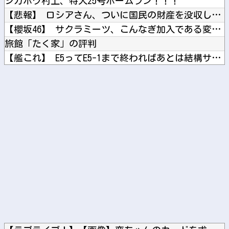
シカホワ村上、特大25号ホームラン！！！
【悲報】 ロシアさん、ついに国民の財産を没収しはじめる
【櫻坂46】 サクラミーツ、こんなぎ加入である変化が...【...
旅館「たく家」の評判
【艦これ】 E5ってE5-1まで終わればあとは結構サクサクだ...
ブログ更新停止のお知らせ
やる夫はマジカルチ●ポで生き抜かないといけないようです 小話...
Powered by livedoor 相互RSS