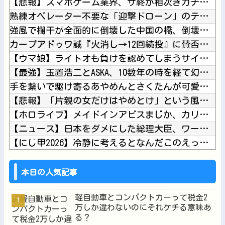
【悲報】スマホゲーム業界、サ終が相次ぎガチで危機的な状況に…...
熟練オペレーター不要な「迎撃ドローン」のテストを完了…自らが...
強風で欄干が全面的に倒壊した中国の橋、倒壊した欄干の破片を調...
カープアドゥワ誠『火消し→12回続投』に賛否。新井監督「それ...
【ウマ娘】ライトオも負けを認めてしまうサイレンススズカ定規概...
【最強】玉置浩二とASKA、10数年の時を経て幻の合作曲をガ...
手を繋いで駆け寄るあやめんとさくたんが可愛すぎる！！！【乃木...
【悲報】「片親の女だけはやめとけ」という風潮、広まりつつある...
【ホロライブ】メイドインアビスまじか、カリオペすげえな他
【ニュース】日本をダメにした総理大臣、ワースト１位が同点でこ...
【にじ甲2026】冷静に考えるとなんだこのえっっっな格好は…...
【募】カナン様はあくまでチョロいでエッチしたいキャラ【画像】...
【悲報】堀大輔さん、寝る間も惜しんでレスバ祭りｗｗｗｗｗｗｗ...
本日の人気記事
軽自動車とコンパクトカーって税金2
万しか違わないのにそれケチる意味あ
る？
Powered by livedoor 相互RSS