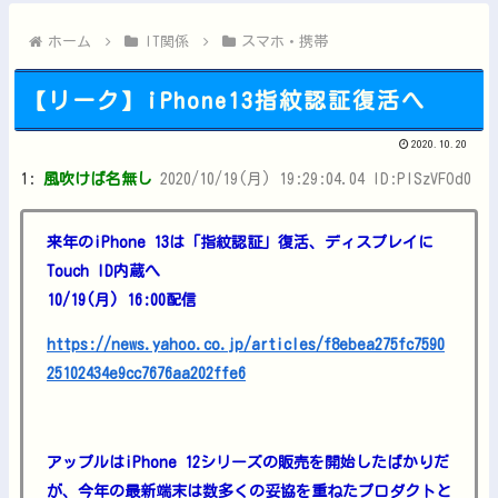
シャープ、シンプルで使いやすいオーブンレンジ「RE-WF18...
ペルソナ４R”メイン”ヒロインの里中千枝さん、来ている服と声...
ホーム
IT関係
スマホ・携帯
【リーク】iPhone13指紋認証復活へ
2020.10.20
Powered by livedoor 相互RSS
1:
風吹けば名無し
2020/10/19(月) 19:29:04.04 ID:PlSzVFOd0
来年のiPhone 13は「指紋認証」復活、ディスプレイに
Touch ID内蔵へ
10/19(月) 16:00配信
https://news.yahoo.co.jp/articles/f8ebea275fc7590
25102434e9cc7676aa202ffe6
アップルはiPhone 12シリーズの販売を開始したばかりだ
が、今年の最新端末は数多くの妥協を重ねたプロダクトと