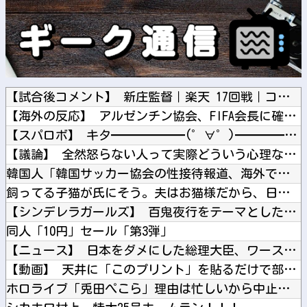
【試合後コメント】 新庄監督｜楽天 17回戦｜コメントまとめ...
【海外の反応】 アルゼンチン協会、FIFA会長に確固たる支持...
【スパロボ】 キタ━━━━━━(゜∀゜)━━━━━━ !!!...
【議論】 全然怒らない人って実際どういう心理なん？
韓国人「韓国サッカー協会の性接待報道、海外でも大騒ぎに・・・...
飼ってる子猫が氏にそう。夫はお猫様だから、日に日にやつれてい...
【シンデレラガールズ】 百鬼夜行をテーマとしたPOP UP ...
同人「10円」セール「第3弾」
【ニュース】 日本をダメにした総理大臣、ワースト１位が同点で...
【動画】 天井に「このプリント」を貼るだけで部屋がイリュージ...
ホロライブ「兎田ぺこら」理由は忙しいから中止あり得た「ホロ夏...