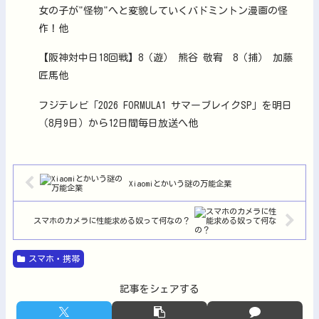
女の子が"怪物"へと変貌していくバドミントン漫画の怪
作！他
【阪神対中日18回戦】8（遊） 熊谷 敬宥 8（捕） 加藤
匠馬他
フジテレビ「2026 FORMULA1 サマーブレイクSP」を明日
（8月9日）から12日間毎日放送へ他
Xiaomiとかいう謎の万能企業
スマホのカメラに性能求める奴って何なの？
スマホ・携帯
記事をシェアする