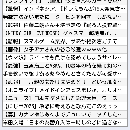
【ラブライブ！】【画像】恋ちゃんのカードを求めMELLOW ...
【驚愕】インドネシア、[ドラえもんが16人発見されるｗｗｗｗ...
発電方法がいまだに「タービンを回す」しかない理由ｗｗｗｗ他
【悲報】佐藤二朗さん主演予定の『踊る大捜査線』スピンオフ、撮...
【NEEDY GIRL OVERDOSE】グッスマ「超絶最か...
【悲報】スマホゲーム業界、サ終が相次ぎガチで危機的な状況に…...
【画像】女子アナさんの谷〇厳選ｗｗｗｗ他
【ウマ娘】ライトオも負けを認めてしまうサイレンススズカ定規概...
【最強】玉置浩二とASKA、10数年の時を経て幻の合作曲をガ...
手を繋いで駆け寄るあやめんとさくたんが可愛すぎる！！！【乃木...
【悲報】「片親の女だけはやめとけ」という風潮、広まりつつある...
【ホロライブ】メイドインアビスまじか、カリオペすげえな他
【ニュース】日本をダメにした総理大臣、ワースト１位が同点でこ...
【にじ甲2026】冷静に考えるとなんだこのえっっっな格好は…...
【募】カナン様はあくまでチョロいでエッチしたいキャラ【画像】...
岸田文雄「日米の為替介入は一時しのぎに過ぎない。私なら円を強...