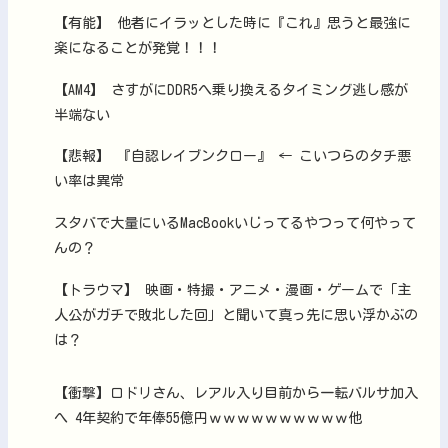
【有能】 他者にイラッとした時に『これ』思うと最強に
楽になることが発覚！！！
【AM4】 さすがにDDR5へ乗り換えるタイミング逃し感が
半端ない
【悲報】 『自認レイブンクロー』 ← こいつらのタチ悪
い率は異常
スタバで大量にいるMacBookいじってるやつって何やって
んの？
【トラウマ】 映画・特撮・アニメ・漫画・ゲームで「主
人公がガチで敗北した回」と聞いて真っ先に思い浮かぶの
は？
【衝撃】ロドリさん、レアル入り目前から一転バルサ加入
へ 4年契約で年俸55億円ｗｗｗｗｗｗｗｗｗｗ他