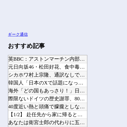
ギーク通信
おすすめ記事
英BBC：アストンマーチン内部の分析ではホンダPUはメルセデスからラップ1.5秒...
元日向坂46・松田好花、食中毒で「腹痛とおう吐と下痢が止まらない」原因は夏の風物...
シカホワ村上宗隆、通訳なしで普通に会話。コーチ「今10段階で6ぐらい。来た時は0...
韓国人「日本のXで話題になったエアコンの臭いを消す方法をご覧ください」→「これマ...
海外「どの国もあっさり！」日本が撃退したモンゴル帝国の本当の恐ろしさに海外が大騒...
際限ないドイツの歴史謝罪、80年前のホロコースト被害者に賠償…「日本はドイツを見...
40度近い熱と頭痛で朦朧としながら病院行ったら、受付嬢が「予約のない人は診ません...
【1/2】 赴任先から家に帰るとすぐ何か違和感。上手く言えないけどピンとくるもの...
あなたは衛宮士郎の代わりに五次に挑むようです 第411話