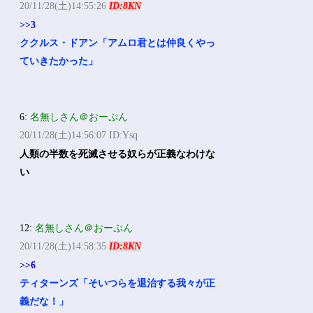
20/11/28(土)14:55:26
ID:8KN
>>3
ククルス・ドアン「アムロ君とは仲良くやっ
ていきたかった」
6:
名無しさん＠おーぷん
20/11/28(土)14:56:07 ID:Ysq
人類の半数を死滅させる奴らが正義なわけな
い
12:
名無しさん＠おーぷん
20/11/28(土)14:58:35
ID:8KN
>>6
ティターンズ「そいつらを退治する我々が正
義だな！」