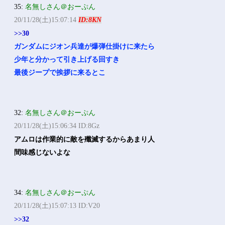
35:
名無しさん＠おーぷん
20/11/28(土)15:07:14
ID:8KN
>>30
ガンダムにジオン兵達が爆弾仕掛けに来たら
少年と分かって引き上げる回すき
最後ジープで挨拶に来るとこ
32:
名無しさん＠おーぷん
20/11/28(土)15:06:34 ID:8Gz
アムロは作業的に敵を殲滅するからあまり人
間味感じないよな
34:
名無しさん＠おーぷん
20/11/28(土)15:07:13 ID:V20
>>32