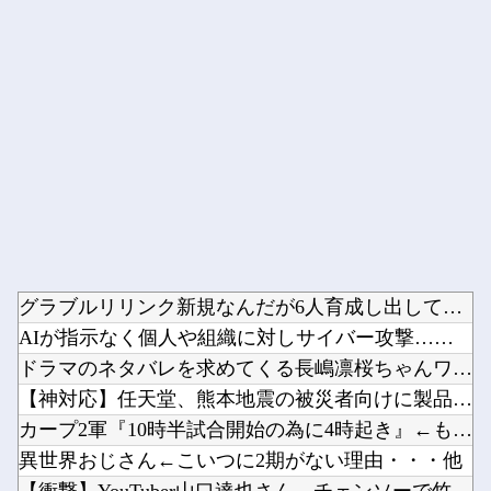
Powered by livedoor 相互RSS
グラブルリリンク新規なんだが6人育成し出して挫折した、これ全...
AIが指示なく個人や組織に対しサイバー攻撃…英政府機関の性能...
ドラマのネタバレを求めてくる長嶋凛桜ちゃんワロタｗ【乃木坂4...
【神対応】任天堂、熊本地震の被災者向けに製品修理を無償対応へ...
カープ2軍『10時半試合開始の為に4時起き』←もっと良い猛暑...
異世界おじさん←こいつに2期がない理由・・・他