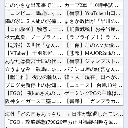
この小さな出来事でこの実行力の差よ…と人生そのものが心配になってしまう
カープ2軍『10時半試合開始の為に4時起き』←もっと良い猛暑対策はないのか？他
「コンビニ、馬鹿にすんなよ」→あのオーナー夫婦、不起訴ｗｗｗｗｗｗｗｗｗ
【衝撃】YouTuber山口達也さん、チェンソーで竹を切るだけで600万再生を突破してしま...
隣の家に２人組の泥棒が現れた。柱を登って２階から侵入しようとしている。真昼間から大胆な犯行...
まさか敗因が『早川の回跨ぎ』になるとは思わなかったな他
【日向坂46】 騒然... 一般参加21歳女性、ネットニュースに
【消費減税】お弁当屋、『衝撃的な発言』をしてしまう・・・・・・他
秋元真夏、ノーブラノーパンを披露ｗｗタオル1枚で隠す姿がほぼA●女優・・
【ラブライブ！】ラブカ、ドスケベ水着CM他
【悲報】 Z世代「なんでセルフレジなのに自分で商品通さないといけないんだ」
【画像】この∧∨女優さんで100万回抜いてるｗｗｗｗｗｗｗ他
【VTuber】 千羽師匠、Grokに自分の気持ち悪いツイート聞くやつやってるのかなって思...
【悲報】MAJOR2ndの佐藤寿也の息子、姑息すぎてしまい炎上他
あなたは衛宮士郎の代わりに五次に挑むようです 第411話
【衝撃】ジャンプストアで大量注文→キャンセルを繰り返した32歳女を逮捕 238アカウント、...
☆うまなみ・競馬にゅーす速報 終了のお知らせ
パチンコ屋の経営なんてそんな難しくなくね？近隣店舗よりちょっと多めに出しておけば勝手に客...
【艦これ】 後段の輸送はおつらくないのか
韓国人「現在、日本が密かに韓国からパクっているものがこちら…」→「これは言い訳できないｗｗ...
ブログ更新停止のお知らせ
【ニュース】 台風13号、迷走・・・他
【FGO】 夜kunさんのモルガンイラスト！！ 蝶の羽好きです！
ゲーミングPCの主流はVRAM 8GBから16GBに。Steam調査でシェア逆転他
阪神タイガース三塁コーチ田中秀太、辞任要請
【書籍】「ガンプラカタログ2026 GWXメモリアル編」【予約開始】他
【疑問】 仏教「人間界は六道で“上から2番目”」←いや本当か？
マジでものが捨てられないオタクなんだが他
海外「どの国もあっさり！」日本が撃退したモンゴル帝国の本当の...
ワールドトリガー復活について。
【悲報】TBS、番組でAI生成絵を使用してしまう他
「FGO」攻略感想(796)26年お正月福袋召喚を回してみた...
浦和レッズ退団のMF中島翔哉がポルトガル2部ポルティモネンセ加入決定 4年ぶりの古巣復帰に
【にじさんじ】間違いなく過去最高レベルの傾き他