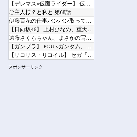
【デレマス×仮面ライダー】 仮面ライダーバロンＰ第１話「始まりの巫女」
ご主人様？と私と 第68話
伊藤百花の仕事バンバン取ってくるDHの営業担当凄くないか？今年のボーナス凄いこと...
【日向坂46】 上村ひなの、重大な問題について
遠藤さくらちゃん、まさかの写真無しだったｗ【乃木坂46】
【ガンプラ】 PGU νガンダム、4割引きの店舗が現れる…安いけど置く場所が…
【リコリス・リコイル】 セガ「錦木千束」と「井ノ上たきな」 STREET SNA...
【画像】 ひろゆきの闇、識者に暴かれるｗｗｗｗｗｗｗｗｗ
スポンサーリンク
【にじさんじ】 リゼの登録者100万人記念グッズに折りたたみ傘『傘で草』『晴れて...
ホロライブ「さくらみこ」1回目に比べて2回目のソロライブ告知「咲き乱れみこち」い...
XVIDEOSで1000万回再生された「ワンピース」の動画ｗｗｗｗｗｗｗｗ
【北九州・小倉】 タクシーの邪魔したり、公共物を蹴って騒ぐ酒乱のDQNに年末大ビ...
Powered by livedoor 相互RSS