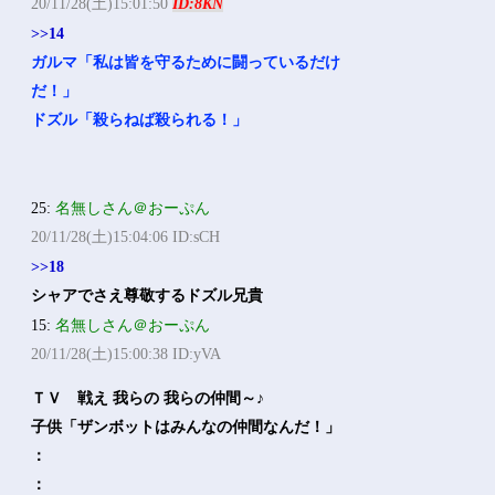
20/11/28(土)15:01:50
ID:8KN
>>14
ガルマ「私は皆を守るために闘っているだけ
だ！」
ドズル「殺らねば殺られる！」
25:
名無しさん＠おーぷん
20/11/28(土)15:04:06 ID:sCH
>>18
シャアでさえ尊敬するドズル兄貴
15:
名無しさん＠おーぷん
20/11/28(土)15:00:38 ID:yVA
ＴＶ 戦え 我らの 我らの仲間～♪
子供「ザンボットはみんなの仲間なんだ！」
：
：