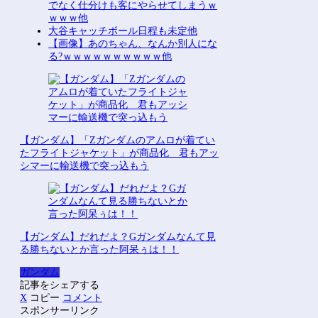
でなく仕分けも客にやらせてしまうｗ
ｗｗｗ他
大谷キャッチボール日程も未定他
【画像】あのちゃん、なんか別人にな
る?ｗｗｗｗｗｗｗｗｗｗ他
【ガンダム】「Zガンダムのアムロが着てい
たフライトジャケット」が商品化 君もアッ
シマーに輸送機で突っ込もう
【ガンダム】だれだよ？Gガンダムなんて見
る勝ちないとか言った阿呆ぅは！！
ガンダム
記事をシェアする
X
コピー
コメント
スポンサーリンク