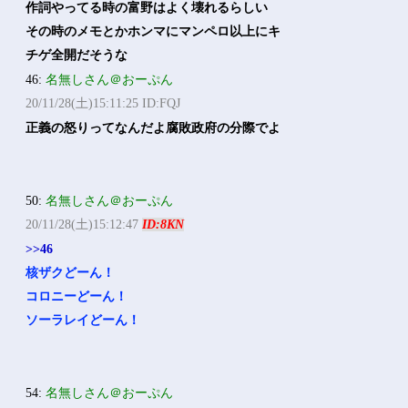
作詞やってる時の富野はよく壊れるらしい
その時のメモとかホンマにマンペロ以上にキ
チゲ全開だそうな
46:
名無しさん＠おーぷん
20/11/28(土)15:11:25 ID:FQJ
正義の怒りってなんだよ腐敗政府の分際でよ
50:
名無しさん＠おーぷん
20/11/28(土)15:12:47
ID:8KN
>>46
核ザクどーん！
コロニーどーん！
ソーラレイどーん！
54:
名無しさん＠おーぷん