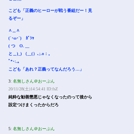
こども「正義のヒーローが戦う番組だー！見
るぞー」
∧＿∧
(´･ω･`) ｶﾞｼｬ
( つ O. __
と＿)_) （__(）､;.o：。
ﾟ*･:.｡
こども「あれ？正義ってなんだろう…」
3:
名無しさん＠おーぷん
20/11/28(土)14:54:41 ID:fsZ
純粋な勧善懲悪じゃなくなったのって後から
設定つけまくったからだろ
5:
名無しさん＠おーぷん