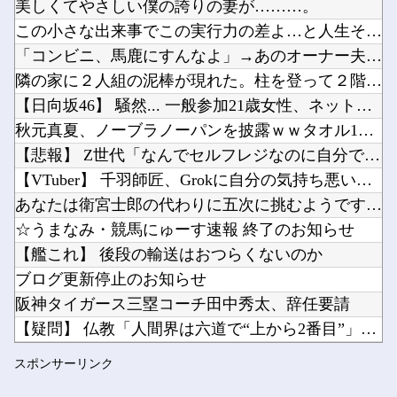
美しくてやさしい僕の誇りの妻が………。
【朗報】『FE万紫千紅』、ついにキャラ成長率がゲーム内で見れるようになる他
この小さな出来事でこの実行力の差よ…と人生そのものが心配にな...
メディア「Switch2、499ドルでも安い800ドル超えるかも。PS5は直近での値上げ可...
「コンビニ、馬鹿にすんなよ」→あのオーナー夫婦、不起訴ｗｗｗ...
日本の防衛白書「韓国は重要な隣国」だと3年連続で位置づけ…韓国メディア！他
隣の家に２人組の泥棒が現れた。柱を登って２階から侵入しようと...
Powered by livedoor 相互RSS
まだ墓石があるだけマシと見るべきか。今はもう合葬墓ばかり他
【日向坂46】 騒然... 一般参加21歳女性、ネットニュー...
「ドカ食いダイスキ！もちづきさん」TVアニメ化他
秋元真夏、ノーブラノーパンを披露ｗｗタオル1枚で隠す姿がほぼ...
【悲報】 Z世代「なんでセルフレジなのに自分で商品通さないと...
【VTuber】 千羽師匠、Grokに自分の気持ち悪いツイー...
あなたは衛宮士郎の代わりに五次に挑むようです 第411話
Powered by livedoor 相互RSS
☆うまなみ・競馬にゅーす速報 終了のお知らせ
【艦これ】 後段の輸送はおつらくないのか
ブログ更新停止のお知らせ
阪神タイガース三塁コーチ田中秀太、辞任要請
【疑問】 仏教「人間界は六道で“上から2番目”」←いや本当か...
ワールドトリガー復活について。
スポンサーリンク
浦和レッズ退団のMF中島翔哉がポルトガル2部ポルティモネンセ...