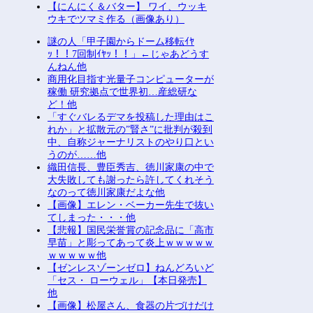
【にんにく＆バター】 ワイ、ウッキ
ウキでツマミ作る（画像あり）
謎の人「甲子園からドーム移転ｲﾔ
ｯ！！7回制ｲﾔｯ！！」←じゃあどうす
んねん他
商用化目指す光量子コンピューターが
稼働 研究拠点で世界初…産総研な
ど！他
「すぐバレるデマを投稿した理由はこ
れか」と拡散元の”賢さ”に批判が殺到
中、自称ジャーナリストのやり口とい
うのが……他
織田信長、豊臣秀吉、徳川家康の中で
大失敗しても謝ったら許してくれそう
なのって徳川家康だよな他
【画像】エレン・ベーカー先生で抜い
てしまった・・・他
【悲報】国民栄誉賞の記念品に「高市
早苗」と彫ってあって炎上ｗｗｗｗｗ
ｗｗｗｗｗ他
【ゼンレスゾーンゼロ】ねんどろいど
「セス・ ローウェル」【本日発売】
他
【画像】松屋さん、食器の片づけだけ