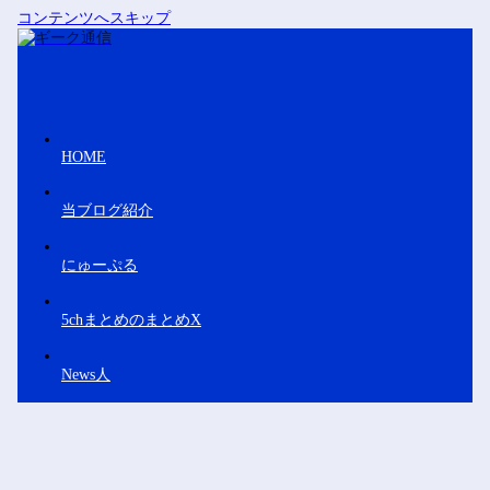
コンテンツへスキップ
HOME
当ブログ紹介
にゅーぷる
5chまとめのまとめX
News人