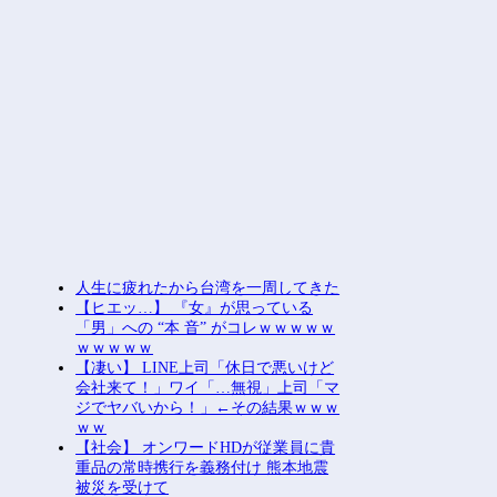
人生に疲れたから台湾を一周してきた
【ヒエッ…】 『女』が思っている
「男」への “本 音” がコレｗｗｗｗｗ
ｗｗｗｗｗ
【凄い】 LINE上司「休日で悪いけど
会社来て！」ワイ「…無視」上司「マ
ジでヤバいから！」←その結果ｗｗｗ
ｗｗ
【社会】 オンワードHDが従業員に貴
重品の常時携行を義務付け 熊本地震
被災を受けて