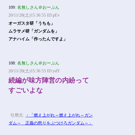
109:
名無しさん＠おーぷん
20/11/28(土)15:36:55 ID:pEv
オーガスタ研「うちも」
ムラサメ研「ガンダムを」
アナハイム「作ったんですよ」
108:
名無しさん＠おーぷん
20/11/28(土)15:36:53 ID:ydY
続編が味方陣営の内紛って
すごいよな
引用元:
・「燃え上がれ～燃え上がれ～ガン
ダム～ 正義の怒りをぶつけろガンダム～」