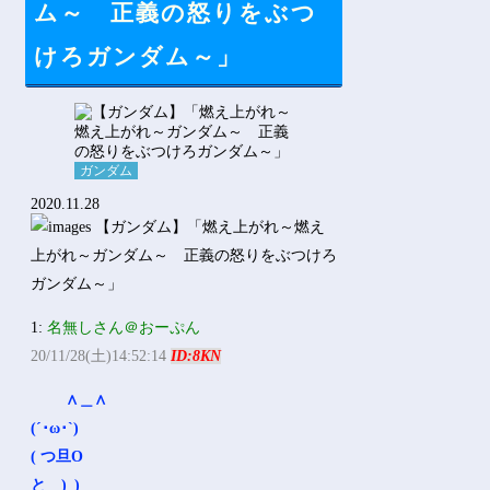
ム～ 正義の怒りをぶつ
けろガンダム～」
ガンダム
2020.11.28
1:
名無しさん＠おーぷん
20/11/28(土)14:52:14
ID:8KN
∧＿∧
(´･ω･`)
( つ旦O
と＿)_)