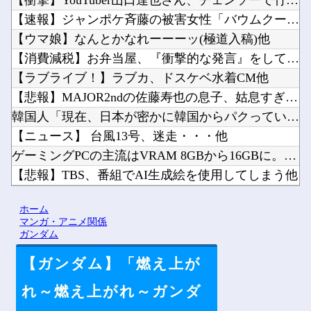
【衝撃】YouTuber山口達也さん、チェンソーで竹を切るだ...
【速報】ジャンポケ斉藤の被害女性「バウムクーヘン売ったりTi...
【ウマ娘】なんとかなれーーーッ(極道入稿)他
【消費減税】お弁当屋、『衝撃的な発言』をしてしまう・・・・・...
【ラブライブ！】ラブカ、ドスケベ水着CM他
【悲報】MAJOR2ndの佐藤寿也の息子、姑息すぎてしまい炎...
韓国人「現在、日本が密かに韓国からパクっているものがこちら…...
【ニュース】 台風13号、迷走・・・他
ゲーミングPCの主流はVRAM 8GBから16GBに。Ste...
【悲報】TBS、番組でAI生成絵を使用してしまう他
【にじさんじ】間違いなく過去最高レベルの傾き他
ホーム
まだ墓石があるだけマシと見るべきか。今はもう合葬墓ばかり他
マンガ・アニメ関係
ガンダム
【ガンダム】「燃え上が
Powered by livedoor 相互RSS
れ～燃え上がれ～ガンダ