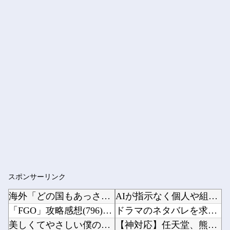
スポンサーリンク
海外「どの国もあっさり！」日本が撃退したモンゴル帝国の本当の恐ろしさに海外が大騒ぎ
AIが指示なく個人や組織に対しサイバー攻撃…英政府機関の性能評価試験中！他
「FGO」攻略感想(796)26年お正月福袋召喚を回してみたよ！皆さん助言サンクス！大体予...
ドラマのネタバレを求めてくる長嶋凛桜ちゃんワロタｗ【乃木坂46】他
美しくてやさしい僕の誇りの妻が………。
【神対応】任天堂、熊本地震の被災者向けに製品修理を無償対応へ！さらに義援金5000万円を寄...