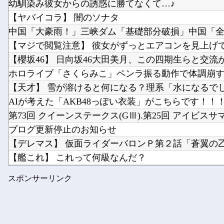
幼馴染み彼女からの誘惑に勝てなくて…♪
【ヤバイコラ】 闇のソナタ
中国「大豪雨！」三峡ダム「基礎部分破損」中国「全力
【マジで閲覧注意】 彼女がずっとエアコンを見上げてい
【櫻坂46】 日向坂46大田美月、この四期生らと交流があ
ホロライブ「さくらみこ」ペンラ振る動作で体調崩す？
【天才】 雪が溶けると何になる？理系「水になるでしょ
AIが考えた「AKB48っぽい衣装」がこちらです！！
第73回 クイーンステークス(GⅢ).第25回 アイビスサマ.
ブログ更新停止のお知らせ
【デレマス】 仮面ライダーバロンＰ第２話「蒼翼の
【艦これ】 これって何級なんだ？
村上、100マイルのシンカーを逆方向へ26号HR!!!!
スポンサーリンク
★【ワートリ】木虎はやっぱり上品な可愛さがある