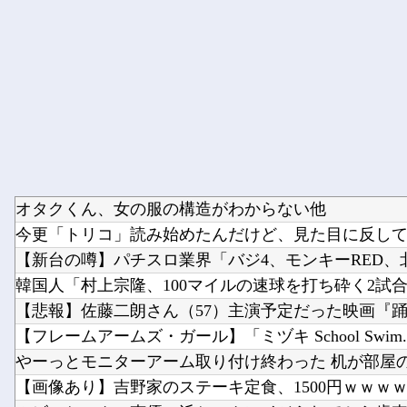
オタクくん、女の服の構造がわからない他
今更「トリコ」読み始めたんだけど、見た目に反して小
【新台の噂】パチスロ業界「バジ4、モンキーRED、北
韓国人「村上宗隆、100マイルの速球を打ち砕く2試合連発
【悲報】佐藤二朗さん（57）主演予定だった映画『踊る
【フレームアームズ・ガール】「ミヅキ School Swim..
やーっとモニターアーム取り付け終わった 机が部屋の角
【画像あり】吉野家のステーキ定食、1500円ｗｗｗ