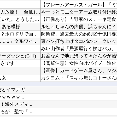
中国「大豪雨！」三峡ダム「基礎部分破損」中国「全力放流！」台風13号「中国上陸予測」台風1...
【マジで閲覧注意】 彼女がずっとエアコンを見上げていた。どうしたの？つけた方がいい？ → ...
【画像あり】吉野家のステーキ定食、
がある模様
ホロライブ「さくらみこ」ペンラ振る動作で体調崩す？ホロドリで画面酔いして凸待ち1時間で切り...
【天才】 雪が溶けると何になる？理系「水になるでしょw」文系ワイ「はぁ～…」→結果ｗｗｗ
！
マーダッシュ(GⅢ)
お盆なんで地元帰ってきたんやが治
好きです！
乙女」
イマナガ...
【ウマ娘】日曜日のご機嫌な忠犬た
ｗｗｗ...
な
【悲報】1日30分睡眠のプロ、『
海外メディ...
テスラ「日本でEVめっちゃ売れる
が、塾で「...
【ネオポルテ】昏昏アリア３Dお披