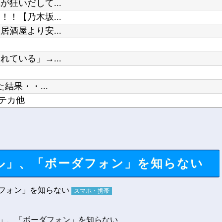
狂いだして...
！【乃木坂...
酒屋より安...
ている」→...
結果・・...
テカ他
作り込...
こちら…」...
ル」、「ボーダフォン」を知らない
スマホ・携帯