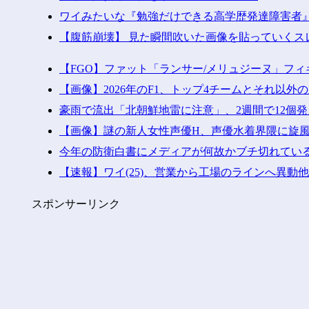
ワイみたいな『勉強だけできる高学歴発達障害者
【腹筋崩壊】 見た瞬間吹いた画像を貼っていくス
【FGO】ファット「ランサー/メリュジーヌ」フ
【画像】2026年のF1、トップ4チームとそれ以外
豪雨で流出「北朝鮮地雷に注意」、2週間で12個
【画像】謎の新人女性声優H、声優水着界隈に旋
今年の防衛白書にメディアが何故かブチ切れてい
【速報】ワイ(25)、営業から工場のラインへ異動他
スポンサーリンク