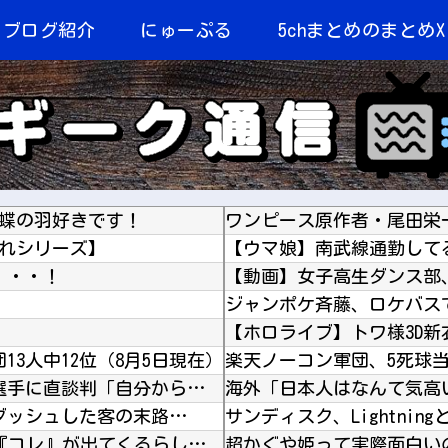
当ブログ紹介
にゅーぷる
5chまとめのまとめX
 蝶の羽好きです！
かれシリーズ】
・・・！
【ホロライブ】トワ様3D新
団13人中12位（8月5日現在）
楽天ノーコン軍団、5死球
柱谷哲二氏「代表を辞退して下さい」 大物選手に直談判「自分からやめてほしいと思った」 闘将...
ダッシュした客の末路…
【※閲注】 妊娠してない人間が出産すると『コレ』が出てくるらしい…ヤバすぎる…
超かぐや姫って実際面白い