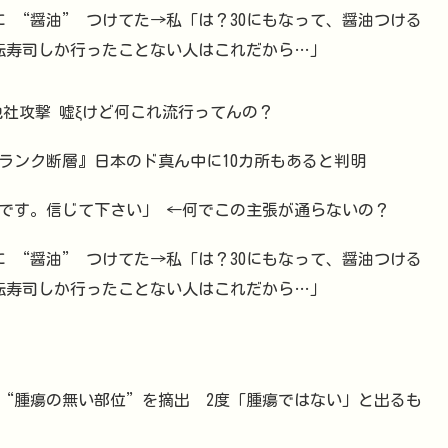
に “醤油” つけてた→私「は？30にもなって、醤油つける
回転寿司しか行ったことない人はこれだから…」
も勝手に他社攻撃 嘘ξけど何これ流行ってんの？
ランク断層』日本のド真ん中に10カ所もあると判明
です。信じて下さい」 ←何でこの主張が通らないの？
に “醤油” つけてた→私「は？30にもなって、醤油つける
回転寿司しか行ったことない人はこれだから…」
→“腫瘍の無い部位”を摘出 2度「腫瘍ではない」と出るも