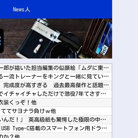
News人
ワンピース原作者・尾田栄一郎が描いた担当編集の似顔絵「ムダに東大卒」他
【ウマ娘】南武線通勤してる一流トレーナーをキングと一緒に見ていく他
【動画】女子高生ダンス部、完成度が高すぎる 過去最高傑作と話題にｗｗｗｗ他
ジャンポケ斉藤、ロケバスでイチャイチャしただけで懲役7年てさすがにおかしくないか？他
衣装くっぞ！他
当ててサヨナラ負けｗ他
海外「日本人はなんて気高いんだ！」 英高級紙も驚愕した極限の中の日本人の姿に世界が衝撃他
サンディスク、LightningとUSB Type-C搭載のスマートフォン用ドライブ「SA...
のか？他