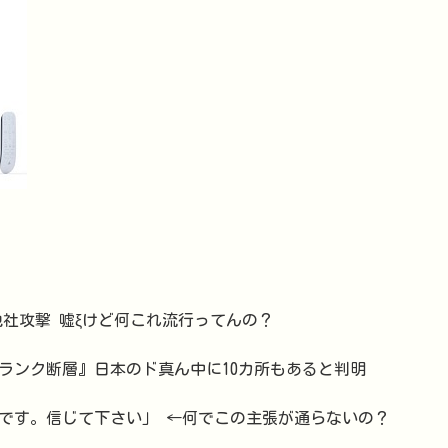
も勝手に他社攻撃 嘘ξけど何これ流行ってんの？
ランク断層』日本のド真ん中に10カ所もあると判明
です。信じて下さい」 ←何でこの主張が通らないの？