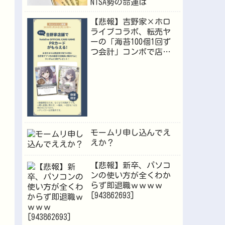
NISA勢の命運は
【悲報】吉野家×ホロ
ライブコラボ、転売ヤ
ーの「海苔100個1回ず
つ会計」コンボで店員
が逝くｗｗｗ
モームリ申し込んでえ
えか？
【悲報】新卒、パソコ
ンの使い方が全くわか
らず即退職ｗｗｗｗ
[943862693]