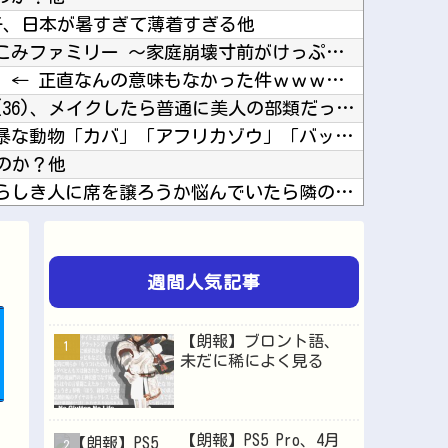
子、日本が暑すぎて薄着すぎる他
【10万発チャレンジ】ぶっこみファミリー ～家庭崩壊寸前がけっぷちSP～ 前編【必勝ガイド...
「自転車のルール厳罰化！」← 正直なんの意味もなかった件ｗｗｗｗｗｗｗｗ他
【悲報】女芸人の吉住さん(36)、メイクしたら普通に美人の部類だったと判明他
５大、肉食じゃないけど凶暴な動物「カバ」「アフリカゾウ」「バッファロー」「コーカサスオオカ...
のか？他
夫さん、電車内で妊婦さんらしき人に席を譲ろうか悩んでいたら隣の男性に先を越される→まさかの...
【謎】『ダーク路線のドラクエ12』を発売中止にしないといけなかった理由ってガチでなに？とり...
【にじさんじ】ひゃくまんてんばらサロメちゃんおまんが「安心と引き換えに」他
「ドラゴンボール」の孫悟飯という、格落ちと最上位返り咲きを繰り返すお兄ちゃん・・・他
週間人気記事
誌で搾乳他
【悲報】大物ミュージシャンSUGIZOさん、『爆弾発言』キタァアアアアアーーーーーー！！他
【朗報】ブロント語、
Kこなさくに馬鹿にされたい?他
未だに稀によく見る
【画像】鈴木奈々(38)さん、豊満バストの下着姿がスケベすぎるｗｗｗｗｗｗ他
ルでも中古の倍以上の値段になるよな他
【朗報】PS5 Pro、4月