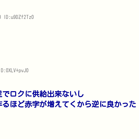
0 ID:u9DZf2Tz0
ID:0XLV+pvJ0
足でロクに供給出来ないし
作るほど赤字が増えてくから逆に良かった