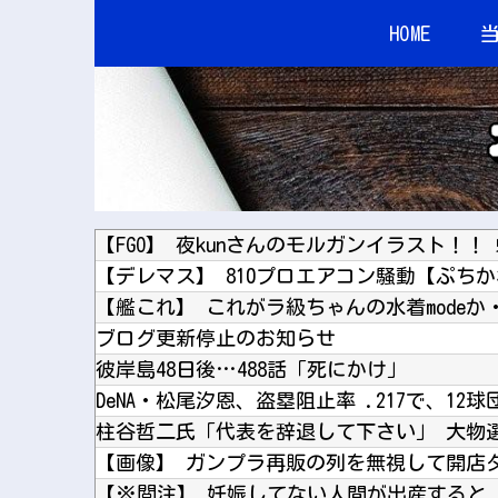
HOME
【FGO】 夜kunさんのモルガンイラスト！！
【デレマス】 810プロエアコン騒動【ぷち
【艦これ】 これがラ級ちゃんの水着modeか
ブログ更新停止のお知らせ
彼岸島48日後…488話「死にかけ」
DeNA・松尾汐恩、盗塁阻止率 .217で、12球
【画像】 ガンプラ再販の列を無視して開店