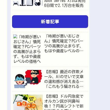
Xbox Series X|Sは発売
6日間で2.1万台を販売
新着記事
「時期が悪いおじさ
ん」憤死確定？PCパー
ツの高騰が止まらず、
もはや資産レベルの価
格へ
【悲報】最近の詐欺メ
ール、AIのせいで文章
の違和感が消え去る…
「これもう騙されるや
ろ」
【悲報】ドル円急変で
オルカン民が阿鼻叫
喚！？円高シフトで新