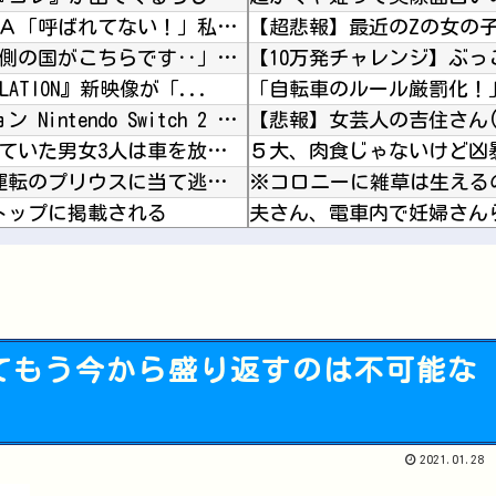
会社の仲良しメンバーで忘年会をした。社員Ａ「呼ばれてない！」私（なぜ今年も呼ばれると思うの...
【超悲報】最近のZの女の
韓国人「意外に日本との関係が深い地球の裏側の国がこちらです‥」→「国境を越えた驚くべき歴史...
VELATION』新映像が「...
『ゼノブレイド ディフィニティブエディション Nintendo Switch 2 Edit...
【鹿児島】 突然右折し路面電車と衝突 乗っていた男女3人は車を放置しダッシュで逃走中
【動画】 逃げる判断はやっ！埼玉でスマホ運転のプリウスに当て逃げされる車載。
※コロニーに雑草は生える
トップに掲載される
【Vtuber】 ホロライブのネリッサ・レイヴンクロフト姉さん、登録者数100万人達成！
き肉ってダメなの？????
【悲報】 村上宗隆OPS.895 鈴木誠也OPS.840 岡本和真OPS.742 吉田正尚...
【謎】雨宮天さん、声優雑
ってもう今から盛り返すのは不可能な
【ラブライブ！】【画像】J
Powered by livedoor 相互RSS
ディスク無くなったらセー
2021.01.28