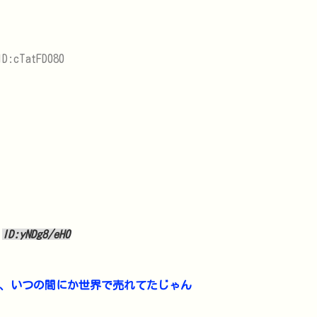
ID:cTatFD080
9
ID:yNDg8/eH0
ど、いつの間にか世界で売れてたじゃん