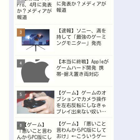
に発表か？メディアが
報道
Powered by livedoor 相互RSS
【速報】ソニー、満を
持して「最強のゲーミ
ングモニター」発売
【本当に終戦】Appleが
ゲームハード開発 携
帯-据え置き両対応
【ゲーム】ゲームのオ
プションでカメラ操作
を左右反転にしなきゃ
プレイ出来ない奴い
る？
【ゲーム】「悪いこと
言わんからPC版にして
おけ」←こういうゲー