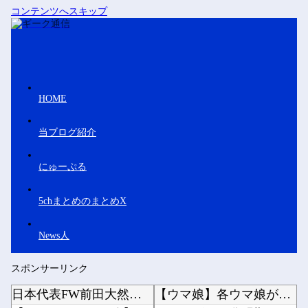
コンテンツへスキップ
HOME
当ブログ紹介
にゅーぷる
5chまとめのまとめX
News人
スポンサーリンク
日本代表FW前田大然がイプスウィッチ・タウンへ移籍決定！プレミアリーグ初挑戦
【ウマ娘】各ウマ娘が弱そうな場所他