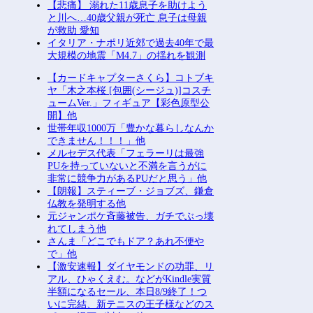
【悲痛】 溺れた11歳息子を助けよう
と川へ…40歳父親が死亡 息子は母親
が救助 愛知
イタリア・ナポリ近郊で過去40年で最
大規模の地震「M4.7」の揺れを観測
【カードキャプターさくら】コトブキ
ヤ「木之本桜 [包囲(シージュ)]コスチ
ュームVer.」フィギュア【彩色原型公
開】他
世帯年収1000万「豊かな暮らしなんか
できません！！！」他
メルセデス代表「フェラーリは最強
PUを持っていないと不満を言うがに
非常に競争力があるPUだと思う」他
【朗報】スティーブ・ジョブズ、鎌倉
仏教を発明する他
元ジャンポケ斉藤被告、ガチでぶっ壊
れてしまう他
さんま「どこでもドア？あれ不便や
で」他
【激安速報】ダイヤモンドの功罪、リ
アル、ひゃくえむ。などがKindle実質
半額になるセール、本日8/9終了！つ
いに完結、新テニスの王子様などのス