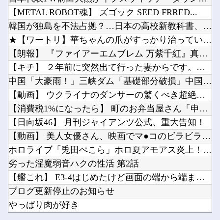
阪神タイガース三塁コーチ田中秀太、辞任要請
『MYST』シリーズって正直ADVゲームの最高傑作だよね他
【METAL ROBOT魂】 ズゴック SEED FRRED...
【オカルト】 なぜ人工宇宙のこの世界の方が、本物の宇宙より本物らしいのか？
【速報】AKB48が千葉ロッテ参戦、佐藤綺星の始球式＆3曲披露に裏住民歓喜ｗｗｗ他
韓国が独島を不法占拠？…日本の高校新教科書、また強引な主張＝...
【ウマ娘】スティルの音楽隊「ﾆｬｰﾝ」「ﾆｬｰﾝ」「ﾆｬｰﾝ」「ﾆｬｰﾝ?」他
★【ワートリ】華ちゃんの爪がすっかり治っていればいいけどね
【悲報】日本の警察が拳銃で凶悪犯を射殺すると「本当に正しかったのか？」と疑われる異常社会他
【朗報】 『ファイアーエムブレム 万紫千紅』真の主人公マイユ...
【速報】中比スカボロー礁を巡る問題で遂に米国参戦、まさかのこっち擁護であっち批判！！他
【キチ】 ２年前に突然出て行った妻からです。「天井にへばりつ...
Powered by livedoor 相互RSS
ファミコンミニ「2016年発売」←マジかよｗｗｗｗｗ他
中国「大豪雨！」三峡ダム「基礎部分破損」中国「全力放流！」台...
次回の乃木ののゲストは5期生からこのメンバーが登場！！！【乃木坂46】他
【動画】 ウクライナのダンサーの驚くべき超絶足技ダンスが凄す...
【消費税1%になったら】 町のお弁当屋さん「申し訳ないがその...
【日向坂46】 月刊ジャイアンツ公式、重大告知！
【動画】 美人女優さん、映画でマ●コのビラビラまでめくらせて...
Powered by livedoor 相互RSS
ホロライブ「兎田ぺこら」ホロ夏アモアス炎上！嘘が嫌い「姫森ル...
劣った淫魔弱音ハクの性活 第2話
【艦これ】 E3-4はじめたけど画面の端から端まで行くんだな...
ブログ更新停止のお知らせ
やっぱり肉が好き
阪神タイガース三塁コーチ田中秀太、辞任要請