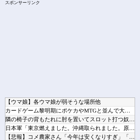
スポンサーリンク
【オカルト】 なぜ人工宇宙のこの世界の方が、本物の宇宙より本...
Powered by livedoor 相互RSS
【ウマ娘】各ウマ娘が弱そうな場所他
カードゲーム黎明期にポケカやMTGと並んで大人気だったという...
隣の椅子の背もたれに肘を置いてスロット打つ奴←これマジで意味...
日本軍「東京燃えました。沖縄取られました。原爆落とされました...
【悲報】コメ農家さん「今年は安くなりすぎ」「こんな値段じゃ米...