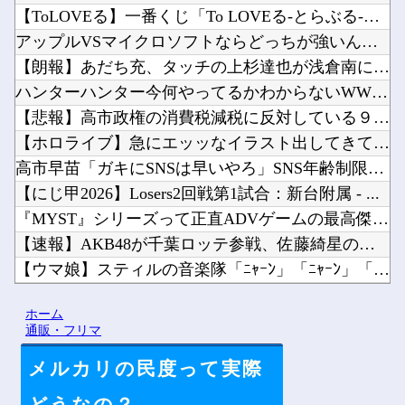
【ToLOVEる】一番くじ「To LOVEる-とらぶる-ダー...
アップルVSマイクロソフトならどっちが強いんや？他
【朗報】あだち充、タッチの上杉達也が浅倉南に告白したシーンを...
ハンターハンター今何やってるかわからないWWW他
【悲報】高市政権の消費税減税に反対している９人の自民党議員が...
【ホロライブ】急にエッッなイラスト出してきてびっくりしたで他
高市早苗「ガキにSNSは早いやろ」SNS年齢制限法案提出検討...
【にじ甲2026】Losers2回戦第1試合：新台附属 - ...
『MYST』シリーズって正直ADVゲームの最高傑作だよね他
【速報】AKB48が千葉ロッテ参戦、佐藤綺星の始球式＆3曲披...
【ウマ娘】スティルの音楽隊「ﾆｬｰﾝ」「ﾆｬｰﾝ」「ﾆｬｰﾝ...
【悲報】日本の警察が拳銃で凶悪犯を射殺すると「本当に正しかっ...
ホーム
【速報】中比スカボロー礁を巡る問題で遂に米国参戦、まさかのこ...
通販・フリマ
メルカリの民度って実際