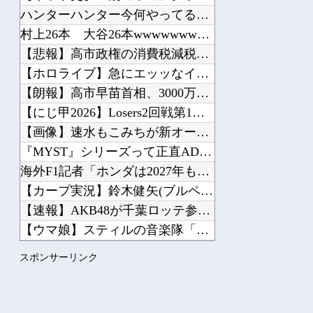
サザエさん世界の夫「妻が昼食代500円しかくれない…この弁当屋、500円で売って...
ハンターハンター今何やってるかわからないWWW他
ワールドトリガー復活について。
村上26本 大谷26本wwwwwwwwwwwwwwwwwww...
【悲報】高市政権の消費税減税に反対している９人の自民党議員が...
【ホロライブ】急にエッッなイラスト出してきてびっくりしたで他
【朗報】高市早苗首相、3000万の公用車でタバコを吸うのが至...
Powered by livedoor 相互RSS
【にじ甲2026】Losers2回戦第1試合：新台附属 - ...
【画像】速水もこみちが新オープンしたカフェ、サンドイッチ1つ...
『MYST』シリーズって正直ADVゲームの最高傑作だよね他
海外F1記者「ホンダは2027年もしくは2028年のはじめに...
【カープ実況】鈴木健矢(ブルペンデー)vs片山皓心【広島-D...
【速報】AKB48が千葉ロッテ参戦、佐藤綺星の始球式＆3曲披...
【ウマ娘】スティルの音楽隊「ﾆｬｰﾝ」「ﾆｬｰﾝ」「ﾆｬｰﾝ...
【悲報】日本の警察が拳銃で凶悪犯を射殺すると「本当に正しかっ...
スポンサーリンク
【画像】女さん「彼氏が強制わいせつで捕まって謝罪の手紙が来た...