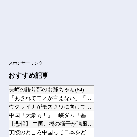
Powered by livedoor 相互RSS
スポンサーリンク
おすすめ記事
長崎の語り部のお爺ちゃん(84)、学生に『日本も核武装が必要』と言われびっくり
「あきれてモノが言えない」「国を維持できるの？」外国人の永住許可要件の厳格化で在...
ウクライナがモスクワに向けて初の弾道ミサイルを発射か？！
中国「大豪雨！」三峡ダム「基礎部分破損」中国「全力放流！」台風13号「中国上陸予...
【悲報】 中国、橋の欄干が強風一発で粉々に 鉄筋ゼロ 当局「接着剤でくっつけただ...
実際のところ中国って日本をどうしたいんやろな？