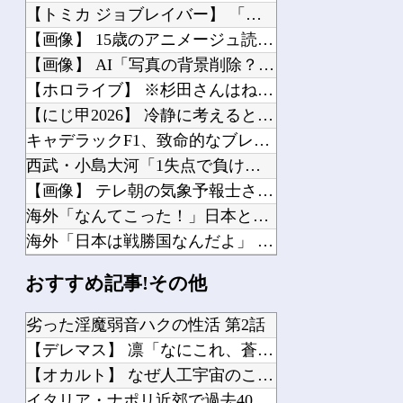
【トミカ ジョブレイバー】 「ライジングポリスブレイバー デカライドアーマー白バ...
【画像】 15歳のアニメージュ読者（たぶん女の子）、うっかりガンダム富野に質問し...
【画像】 AI「写真の背景削除？ガンプラの箱追加しといてあげよ????」
【ホロライブ】 ※杉田さんはねっ子神です
【にじ甲2026】 冷静に考えるとなんだこのえっっっな格好は…？
キャデラックF1、致命的なブレーキ問題の原因が明らかになるも解決には至っておらず...
西武・小島大河「1失点で負け投手にするのは野手として良くない」
【画像】 テレ朝の気象予報士さん、意外と小さかった
海外「なんてこった！」日本とドイツの病院食のあまりの差に海外が大騒ぎ
海外「日本は戦勝国なんだよ」 戦後の日本人の特別な生き様に各国から称賛の声
トランプ大統領「日本ほど奇襲を知る国ない、真珠湾の時なぜ知らせなかったのか」…目...
おすすめ記事!その他
【動画】 ウクライナのダンサーの驚くべき超絶足技ダンスが凄すぎるｗ！！
赤ちゃんがハンモックで寝ていた。淡々と静かに作業中 → 無心な労働者の顔はこちら...
劣った淫魔弱音ハクの性活 第2話
嫁との離婚原因は、嫁が急に怒りっぽくなって無視されたり気持ち悪がられたりしたから...
【デレマス】 凛「なにこれ、蒼穹のファフナー？」モバP「資料...
母がホームに入りたいと言ってるのに、弟夫婦が母の預金は使わないでと言ってきた。我...
【オカルト】 なぜ人工宇宙のこの世界の方が、本物の宇宙より本...
イタリア・ナポリ近郊で過去40年で最大規模の地震「M4.7」...