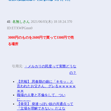
41:
名無しさん
2021/06/03(木) 18:18:24.370
ID:ETXWPGmn0
3000円のものを2600円で買って3300円で売
る場所
引用元:
・メルカリの民度って実際どうな
の？
【悲報】 思春期の娘に「キモッ」と
言われたお父さん、グレるｗｗｗｗｗ
ｗｗ
職場の人妻と不倫をして、つい
に、、、
【発見】 発達っぽい奴の共通点って
『立場を理解できない』だよな