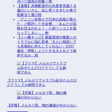
ポーツ漫画が対象！他
【速報】赤旗配達中の共産党市議７８
歳のじいさん、左に寄りすぎたか車で
民家当て逃げ他
「アニソン盆祭りで日本の品格が落ち
た」と酷評した元女優、「あんたが品
格を語るのかよ！」と総ツッコミを食
らってしまい……他
【トー横キッズ】家庭環境や毒親との
トラブルに悩む若者「大人に相談して
も具体的に何もしてくれない」EXIT
兼近「搾取しようとする大人をどう除
外するか」他
【フリマ】メルカリでトラブル起きたんだけ
どどうしても納得できん
【悲報】メルカリ民、物の価値が分からない