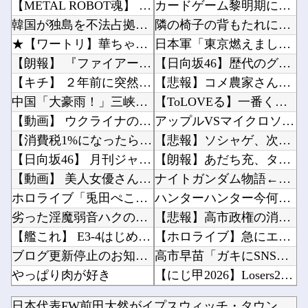
【METAL ROBOT魂】 ズゴック SEED FRREDOM ver明日予約開始！！キ...
カードゲーム黎明期にポケカやMTGと並んで大人気だったという誰も知らない謎のカードゲームが...
韓国が独島を不法占拠？…日本の高校新教科書、また強引な主張＝韓国の反応
隣の椅子の背もたれに肘を置いてスロット打つ奴←これマジで意味分からん他
★【ワートリ】華ちゃんの爪がすっかり治っていればいいけどね
日本軍「東京燃えました。沖縄取られました。原爆落とされました」←これ他
【朗報】 『ファイアーエムブレム 万紫千紅』真の主人公マイユニはキャラメイクが可能
【日向坂46】歴代のグループ在籍日数ランキングがこちら…他
【キチ】 ２年前に突然出て行った妻からです。「天井にへばりついてニタニタ笑ってないで出て行...
【悲報】コメ農家さん「今年は安くなりすぎ」「こんな値段じゃ米作りをやめる人も多くなるんじゃ...
中国「大豪雨！」三峡ダム「基礎部分破損」中国「全力放流！」台風13号「中国上陸予測」台風1...
【ToLOVEる】一番くじ「To LOVEる-とらぶる-ダークネス」フィギュアあり【発売決...
【動画】 ウクライナのダンサーの驚くべき超絶足技ダンスが凄すぎるｗ！！
アップルVSマイクロソフトならどっちが強いんや？他
【消費税1%になったら】 町のお弁当屋さん「申し訳ないがその分商品代を値上げして店頭価格を...
【悲報】ソシャゲ、次々とサ終→会社が過去最多で倒産しまくってしまう・・・他
【日向坂46】 月刊ジャイアンツ公式、重大告知！
【朗報】あだち充、タッチの上杉達也が浅倉南に告白したシーンを完全再現ｗｗｗｗｗ他
【動画】 美人女優さん、映画でマ●コのビラビラまでめくらせてしまうｗｗｗｗｗｗ
ナイトガンダム物語←ナイトガンダムしか覚えてないという事実他
ホロライブ「兎田ぺこら」ホロ夏アモアス炎上！嘘が嫌い「姫森ルーナ」筋を通す「大空スバル」ケ...
ハンターハンター今何やってるかわからないWWW他
劣った淫魔弱音ハクの性活 第2話
【悲報】高市政権の消費税減税に反対している９人の自民党議員が全て判明！！！！ やっぱりコイ...
【艦これ】 E3-4はじめたけど画面の端から端まで行くんだな！
【ホロライブ】急にエッッなイラスト出してきてびっくりしたで他
ブログ更新停止のお知らせ
高市早苗「ガキにSNSは早いやろ」SNS年齢制限法案提出検討他
やっぱり肉が好き
【にじ甲2026】Losers2回戦第1試合：新台附属 - ギラギラホスト！ギラホスうおお...
【FGO】 オシャレな店でオシャレな私服マシュがオシャレなパンケーキを食べてるイラスト！ ...
「鬼滅の刃」があそこまでヒットしたのって、やっぱ『ノイズ』が一切無いからよな！！他
日本代表FW前田大然がイプスウィッチ・タウンへ移籍決定！プレ...