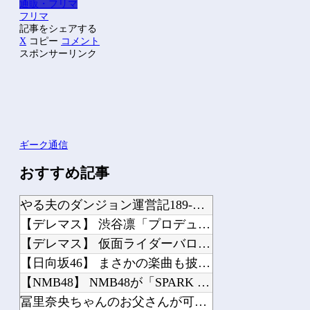
通販・フリマ
フリマ
記事をシェアする
X
コピー
コメント
スポンサーリンク
ギーク通信
おすすめ記事
やる夫のダンジョン運営記189-雑談所ネタ 第123話「なぜなにキャス狐さん・世...
【デレマス】 渋谷凛「プロデューサーは何派？」
【デレマス】 仮面ライダーバロンＰ第２話「蒼翼の乙女」
【日向坂46】 まさかの楽曲も披露！『三期生LIVE』愛知公演のレポがこちら
【NMB48】 NMB48が「SPARK 2026 in YAMANAKAKO」...
冨里奈央ちゃんのお父さんが可哀想すぎるｗ【乃木坂46】