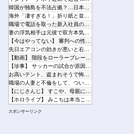
韓国が独島を不法占拠？…日本の高校新教科書、また強引な主張＝...
海外「凄すぎる！」折り紙と並ぶあの日本の偉大な発明に海外がび...
Powered by livedoor 相互RSS
職場で電話を取った新入社員の女子がヒワイなことを言われてショ...
妻の浮気相手は元彼で双方本気だった。妻はさっさと家を出て行っ...
【今はやってない】 審判への性接待疑惑…大韓サッカー協会が声...
先日エアコンの効きが悪いと右往左往してた奴やが
【動画】 階段をローラーブレードで滑り降りる女性
【珍事】 サッカーの試合が原因で交通事故が起きてしまう。
お高いテント、盗まれそうで怖くない？
職場の人妻と不倫をして、ついに、、、
【にじさんじ】 すこや、母親に「ゴミ持ってきなさいよ！」→ ...
【ホロライブ】 みこちは本当こういうの上手いなｗｗｗ
【悲報】アニソン盆踊り、有名女優に冷笑されてしまう
スポンサーリンク
【朗報】あだち充、タッチの上杉達也が浅倉南に告白したシーンを...