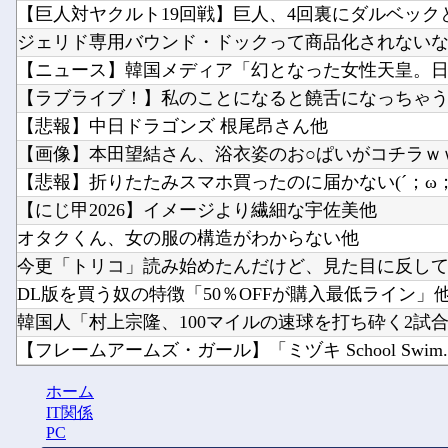
【巨人対ヤクルト19回戦】巨人、4回裏にダルベックと
ジェリド専用バウンド・ドックって商品化されない
【ニュース】韓国メディア「幻となった女性天皇。日本
【ラブライブ！】私のことになると饒舌になっちゃう花
【悲報】中日ドラゴンズ 根尾昂さん他
【画像】本田望結さん、浴衣姿のお○ぱいがコチラｗｗ
【悲報】折りたたみスマホ買ったのに届かない(´；ω；
【にじ甲2026】イメージより繊細な宇佐美他
オタクくん、女の服の構造がわからない他
今更「トリコ」読み始めたんだけど、見た目に反して小
DL版を買う奴の特徴「50％OFFが購入最低ライン」
韓国人「村上宗隆、100マイルの速球を打ち砕く2試合連発
【フレームアームズ・ガール】「ミヅキ School Swim..
やーっとモニターアーム取り付け終わった 机が部屋の角
ホーム
【速報】熊本県知事「報道に強い不満・苦情が寄せられ
IT関係
PC