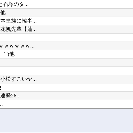
石塚のタ...
な他
皇族に韓半...
帆先輩【蓮...
ｗｗｗｗｗ...
｀)他
松すごいヤ...
他
26...
.
だったの...
ている」→...