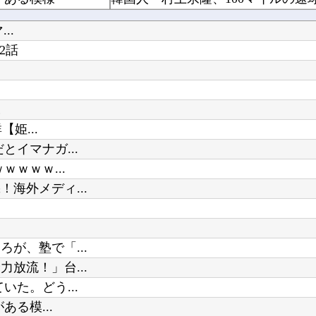
ホロライブ「さくらみこ」ペンラ振る動作で体調崩す？ホロドリで画面酔いして凸待ち1時間で切り...
..
！
2話
【天才】 雪が溶けると何になる？理系「水になるでしょw」文系ワイ「はぁ～…」→結果ｗｗｗ
様
姫...
Powered by livedoor 相互RSS
お盆なんで地元帰ってきたんやが治
イマナガ...
ｗｗｗ...
海外メディ...
が、塾で「...
放流！」台...
た。どう...
る模...