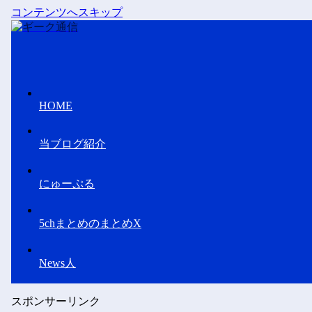
コンテンツへスキップ
HOME
当ブログ紹介
にゅーぷる
5chまとめのまとめX
News人
スポンサーリンク