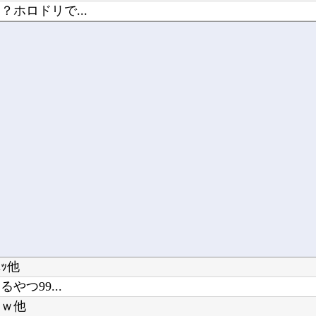
ホロドリで...
！
w」文系...
ｯ他
つ99...
ｗｗ他