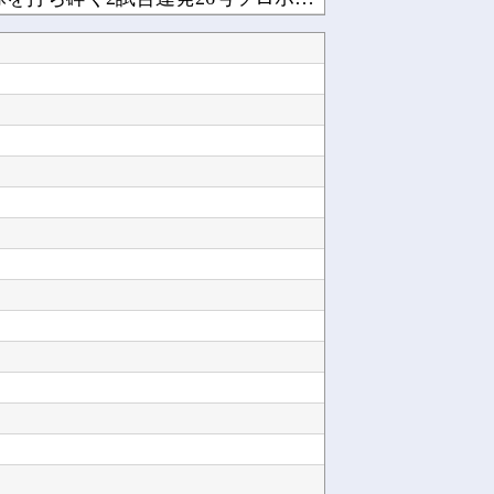
【悲報】佐藤二朗さん（57）主演予定だった映画『踊る大捜査線』スピンオフ作品の撮影中止が正...
【フレームアームズ・ガール】「ミヅキ School Swimsuits ホワイトVer.」...
やーっとモニターアーム取り付け終わった 机が部屋の角だったので大変だったわ(´・ω・｀)他
ルビィちゃんの声優、浜ちゃんにイジられてから歯車が狂いだしてしまうｗｗｗｗｗｗｗ他
東パソ打ち上げタコパのシークレット食材がコチラ！！！【乃木坂46】他
みい山作者「居酒屋行く奴はバカ。ホストの初回なら居酒屋より安く飲めてイケメンにチヤホヤされ...
安悪すぎて草他
【速報】熊本県知事「報道に強い不満・苦情が寄せられている」→TBSの報道特集がまさにそれな...
Powered by livedoor 相互RSS