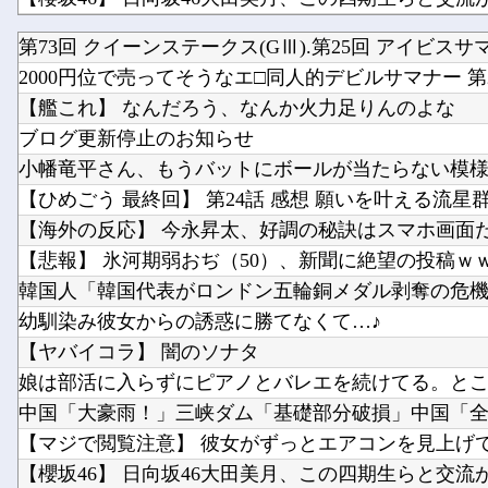
第73回 クイーンステークス(GⅢ).第25回 アイビスサマ.
AIが考えた「AKB48っぽい衣装」がこちらです！！
2000円位で売ってそうなエ□同人的デビルサマナー 第
【艦これ】 なんだろう、なんか火力足りんのよな
ブログ更新停止のお知らせ
小幡竜平さん、もうバットにボールが当たらない模
【ひめごう 最終回】 第24話 感想 願いを叶える流星群【
【海外の反応】 今永昇太、好調の秘訣はスマホ画面だと
【悲報】 氷河期弱おぢ（50）、新聞に絶望の投稿ｗｗｗ
韓国人「韓国代表がロンドン五輪銅メダル剥奪の危機！
幼馴染み彼女からの誘惑に勝てなくて…♪
【ヤバイコラ】 闇のソナタ
娘は部活に入らずにピアノとバレエを続けてる。ところ
中国「大豪雨！」三峡ダム「基礎部分破損」中国「全力
【マジで閲覧注意】 彼女がずっとエアコンを見上げてい
【櫻坂46】 日向坂46大田美月、この四期生らと交流があ