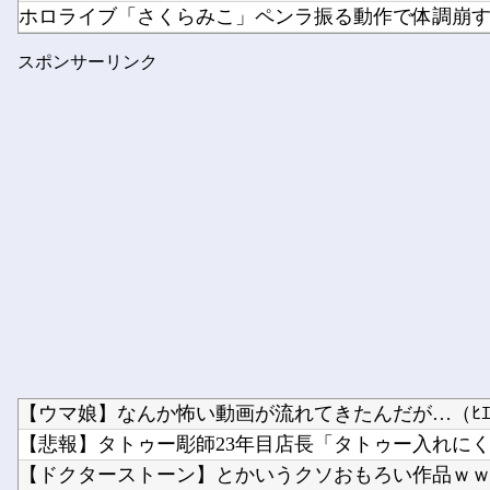
ホロライブ「さくらみこ」ペンラ振る動作で体調崩す？
AIが考えた「AKB48っぽい衣装」がこちらです！！
スポンサーリンク
【天才】 雪が溶けると何になる？理系「水になるでしょ
【ウマ娘】なんか怖い動画が流れてきたんだが…（ﾋｴ
【悲報】タトゥー彫師23年目店長「タトゥー入れにくるや
【ドクターストーン】とかいうクソおもろい作品ｗ