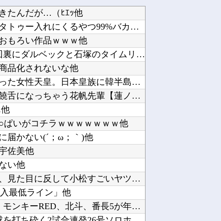
たんだが…（ﾋｴｯ他
【悲報】タトゥー彫師23年目店長「タトゥー入れにくるやつ99%バカです」他
おもろい作品ｗｗｗ他
【巨人対ヤクルト19回戦】巨人、4回裏にダルベックと石塚のタイムリーで2点を取り1点差に詰...
商品化されないな他
【ニュース】韓国メディア「幻となった女性天皇。日本皇族に韓半島の男の血が入る可能性がゼロに...
【ラブライブ！】私のことになると饒舌になっちゃう花帆先輩【蓮ノ空】他
ん他
○ぱいがコチラｗｗｗｗｗｗｗ他
届かない(´；ω；｀)他
な宇佐美他
ない他
今更「トリコ」読み始めたんだけど、見た目に反して小松すごいヤツじゃない？？他
購入最低ライン」他
【新台の噂】パチスロ業界「バジ4、モンキーRED、北斗、番長5が年末に出るぞ！」←全部一緒...
韓国人「村上宗隆、100マイルの速球を打ち砕く2試合連発26号ソロホームラン！」→「うらや...