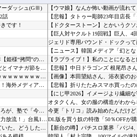
マーダッシュ(GⅢ)
【ウマ娘】なんか怖い動画が流れてき
2話
好きです！
【ドクターストーン】とかいうクソ
ジェリド専用バウンド・ドックって
様
【ひめごう 最終回】 第24話 感想 願いを叶える流星群【姫様“拷問”の時間です 2期】
【海外の反応】 今永昇太、好調の秘訣はスマホ画面だとイマナガ節を炸裂「NPBでは面白さが必...
【悲報】中日ドラゴンズ 根尾昂さ
【悲報】 氷河期弱おぢ（50）、新聞に絶望の投稿ｗｗｗｗｗｗｗｗｗｗｗ
【画像】本田望結さん、浴衣姿のお
韓国人「韓国代表がロンドン五輪銅メダル剥奪の危機！海外メディアが『時効の壁を越えてIOCの...
【悲報】折りたたみスマホ買ったのに
【にじ甲2026】イメージより繊細
オタクくん、女の服の構造がわから
娘は部活に入らずにピアノとバレエを続けてる。ところが、塾で「今年の合唱コン伴奏は諦めなさい...
中国「大豪雨！」三峡ダム「基礎部分破損」中国「全力放流！」台風13号「中国上陸予測」台風1...
DL版を買う奴の特徴「50％OFFが
【マジで閲覧注意】 彼女がずっとエアコンを見上げていた。どうしたの？つけた方がいい？ → ...
がある模様