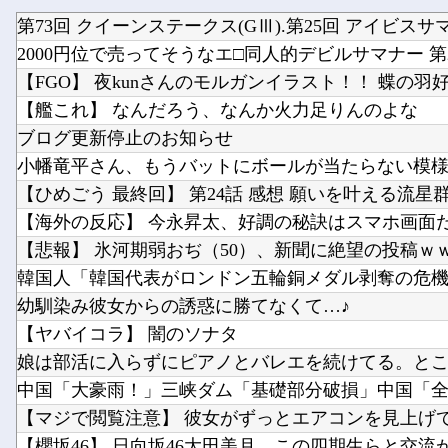
第73回 クイーンステークス(GⅢ).第25回 アイビスサ
2000円位で売ってそうなエ□同人的デビルサマナー 第
【FGO】 夜kunさんのモルガンイラスト！！ 蝶の羽
【艦これ】 なんだろう、なんか火力足りんのよな
ブログ更新停止のお知らせ
小幡竜平さん、もうバットにボールが当たらない模
幼馴染み彼女からの誘惑に勝てなくて…♪
【ヤバイコラ】 闇のソナタ
【櫻坂46】 日向坂46大田美月、この四期生らと交流