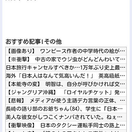
おすすめ記事!その他
【画像あり】 ワンピース作者の中学時代の絵がすごすぎる→
【※衝撃】 中古の家でウジ虫がどんどんわいてくる→思い切って...
日本旅行キャンセルすべきか…1万年ぶり史上最大級の火山の兆し...
海外「日本人はなんて気高いんだ！」 英高級紙も驚愕した極限の...
【本能寺の変】 明智は、自分が呼びかければ交流のあった家臣は...
【ジャングリア沖縄】 「ロイヤルチケット」発売、アトラクショ...
【悲報】 メディアが使う主語デカ言葉の正体、ガチでこれだった...
長崎の語り部のお爺ちゃん(84)、学生に『日本も核武装が必要...
美人な彼女がしつこくナンパされていた。ねぇねぇお茶しない？ ...
【衝撃映像】 日本のタクシー運転手同士の路上喧嘩、ヤクザのよ...