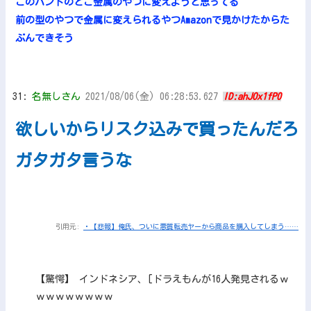
このバンドのとこ金属のやつに変えようと思ってる
前の型のやつで金属に変えられるやつAmazonで見かけたからた
ぶんできそう
31:
名無しさん
2021/08/06(金) 06:28:53.627
ID:ahJOx1fP0
欲しいからリスク込みで買ったんだろ
ガタガタ言うな
引用元:
・【悲報】俺氏、ついに悪質転売ヤーから商品を購入してしまう……
【驚愕】 インドネシア、[ドラえもんが16人発見されるｗ
ｗｗｗｗｗｗｗｗ