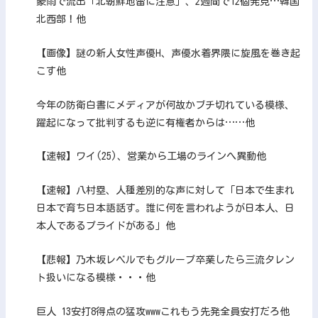
豪雨で流出「北朝鮮地雷に注意」、2週間で12個発見…韓国
北西部！他
【画像】謎の新人女性声優H、声優水着界隈に旋風を巻き起
こす他
今年の防衛白書にメディアが何故かブチ切れている模様、
躍起になって批判するも逆に有権者からは……他
【速報】ワイ(25)、営業から工場のラインへ異動他
【速報】八村塁、人種差別的な声に対して「日本で生まれ
日本で育ち日本語話す。誰に何を言われようが日本人、日
本人であるプライドがある」他
【悲報】乃木坂レベルでもグループ卒業したら三流タレン
ト扱いになる模様・・・他
巨人 13安打8得点の猛攻wwwこれもう先発全員安打だろ他