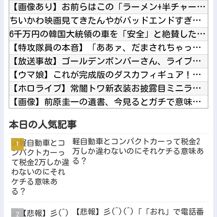
【画像あり】お前らはこの「ラーメン+半チャーハン+餃子」にい...
ちいかわ映画見てきたんやがバッドエンドすぎん？他
6千万円の韓国大統領の車を「安全」と絶賛した某メディア、高市...
【特攻隊員の本音】「ああァ、だまされちゃった。今度生れる時は...
【放送事故】ゴールデンボンバーさん、ライブ中にヤバい観客が乱...
【ウマ娘】これが完成版のダスカフィギュア！？「デカ過ぎんだろ...
【ホロライブ】常闇トワ新衣装お披露目ミニライブ！お笑い芸人み...
【画像】前原圭一の遺書、今見るとガチで意味不明すぎるwww他
【ホロライブ】急にエッッなイラスト出してきてびっくりしたで他
本日の人気記事
【画像】女さん「彼氏が強制わいせつで捕まって謝罪の手紙が来た...
軽自動車とコンパクトカーって税金2
万しか違わないのにそれケチる意味あ
る？
Powered by livedoor 相互RSS
【悲報】彡(^)(^)「「おれ」で電話番