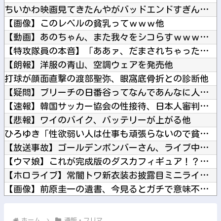
ちいかわ映画見てきたんやがバッドエンドすぎん？他
【画像】このレベルの貧乳ってｗｗｗ他
【動画】あのちゃん、また我々をシコらすｗｗｗｗｗｗｗｗｗｗｗ...
【特攻隊員の本音】「ああァ、だまされちゃった。今度生れる時は...
【朗報】洋服の青山、空調ウェアを発売他
打球が顔面直撃の渡部聖弥、眼窩底骨折との診断他
【疑問】ブリーチの日番谷ってなんであんなに人気だったんや？？...
【速報】韓国サッカー協会の性接待、日本人審判員４人も調査へ！...
【悲報】ワイのバイク、バッテリーが上がる他
ひろゆき「性欲弱い人は仕事も頑張らないので貧乏人多い」他
【放送事故】ゴールデンボンバーさん、ライブ中にヤバい観客が乱...
【ウマ娘】これが完成版のダスカフィギュア！？「デカ過ぎんだろ...
【ホロライブ】常闇トワ新衣装お披露目ミニライブ！お笑い芸人み...
【画像】前原圭一の遺書、今見るとガチで意味不明すぎるwww他
ロシアが数年以内にNATO加盟国を攻撃か、プーチン大統領が追...
【ホロライブ】急にエッッなイラスト出してきてびっくりしたで他
ホーム
通販・フリマ