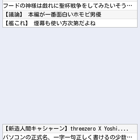
フードの神様は戯れに聖杯戦争をしてみたいそうです 第8回第4...
【議論】 本編が一番面白いホモビ男優
【艦これ】 煙幕も使い方次第だよね
DeNA・松尾と阪神・伏見が激突！タイミングはアウト、松尾は...
海外「仲が良い！」鎌田と冨安の2ショットに海外大興奮！（海外...
Powered by livedoor 相互RSS
【新造人間キャシャーン】threezero X Yoshi....
パソコンの正式名、一字一句正しく書けるの少数派説他