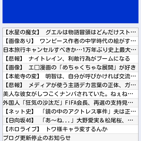
【水星の魔女】 グエルは物語冒頭はどんだけストレスフルだった...
【画像あり】 ワンピース作者の中学時代の絵がすごすぎる→
日本旅行キャンセルすべきか…1万年ぶり史上最大級の火山の兆し...
【悲報】 ナイトレイン、利敵行為がブームになる
【画像】 エ□漫画の「めちゃくちゃな展開」が好き
【本能寺の変】 明智は、自分が呼びかければ交流のあった家臣は...
【悲報】 メディアが使う主語デカ言葉の正体、ガチでこれだった...
美人な彼女がしつこくナンパされていた。ねぇねぇお茶しない？ ...
外国人「狂気の沙汰だ」FIFA会長、再選の支持見返りにモロッ...
【ネット史】 「鏡の中のアクトレス事件」夫は正しかったのに、...
【日向坂46】 「あ～ね...」大野愛実＆松尾桜、藤嶌果歩1...
【ホロライブ】 トワ様キャラ変するんか
ブログ更新停止のお知らせ