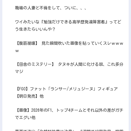
職場の人妻と不倫をして、ついに、、、
ワイみたいな『勉強だけできる高学歴発達障害者』ってど
う生きたらいいんや？
【腹筋崩壊】 見た瞬間吹いた画像を貼っていくスレｗｗｗ
ｗ
【田舎のミステリー】 タヌキが人間に化ける説、これ多分
マジ
【FGO】ファット「ランサー/メリュジーヌ」フィギュア
【明日発売】他
【画像】2026年のF1、トップ4チームとそれ以外の差がガチ
でエグい他