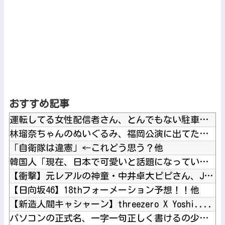
おすすめ記事
運転してる女性配信者さん、とんでもない駐車テクニックを見せつ...
林瑠奈ちゃんのぬいぐるみ、福岡公演に出てたｗ【乃木坂46】他
「自衛隊は違憲」←これどう思う？他
韓国人「現在、日本で可愛いと話題になっている高校野球部のマネ...
【衝撃】元レアルの神童・中井卓大ピピさん、Jリーグ初挑戦で開...
【日向坂46】18thフォーメーション予想！！他
【新造人間キャシャーン】threezero X Yoshi....
パソコンの正式名、一字一句正しく書けるの少数派説他