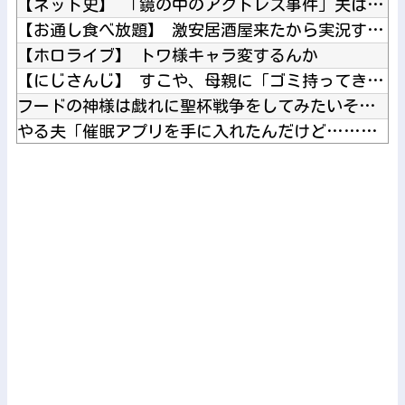
【ネット史】 「鏡の中のアクトレス事件」夫は正しかったのに、...
【お通し食べ放題】 激安居酒屋来たから実況するでｗｗｗｗｗｗ...
【ホロライブ】 トワ様キャラ変するんか
【にじさんじ】 すこや、母親に「ゴミ持ってきなさいよ！」→ ...
フードの神様は戯れに聖杯戦争をしてみたいそうです 第8回第4...
やる夫「催眠アプリを手に入れたんだけど……これ必要だった？」...
ヒカキンが「VIVANTハラスメント」された！ 「Tを読まな...
日本人がラーメンに1000円以上だすの渋る理由ガチ不明ｗｗｗ...
Powered by livedoor 相互RSS