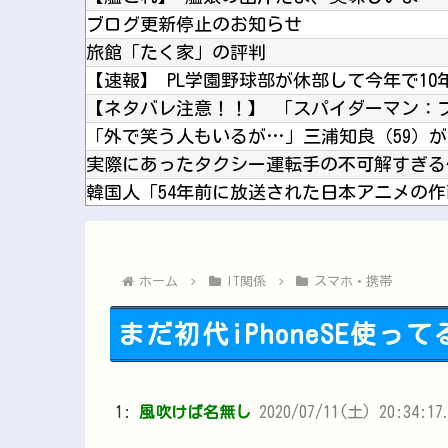
ブログ更新停止のお知らせ
旅館「たく家」の評判
実際にあったタクシー運転手の不可解すぎる
【朗報】 ドラクエモンスターズ4、どう見
旦那に「私が死んだらご飯どうするの？」と
ホーム
IT関係
スマホ・携帯
まだ初代iPhoneSE使っ
1:
風吹けば名無し
2020/07/11(土) 20:34:1