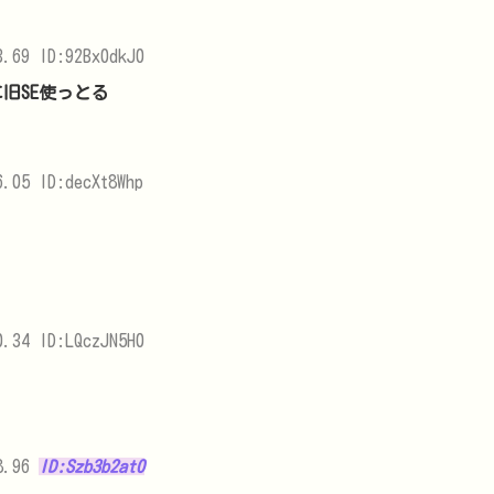
.69 ID:92Bx0dkJ0
旧SE使っとる
.05 ID:decXt8Whp
.34 ID:LQczJN5H0
8.96
ID:Szb3b2at0