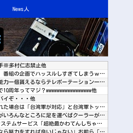
News人
手※多村仁志禁止他
【画像】エチビデ女優さん、番組の企画でハッスルしすぎてしまうｗｗｗｗｗｗ他
まじのガチのネタ抜きで超能力一個貰えるならテレポーテーション一択だよな他
年ってマジ？wwwwwwwwwwwwwwwww他
バイぞ・・・他
日本の商船が中国に臨検された場合は「台湾軍が対応」と台湾軍トップ！他
【困惑】恵俊彰さん「総理がいろんなところに足を運べばクーラーが…」・・・・・・・・・他
【NEEDY GIRL OVERDOSE】システムサービス「超絶最かわてんしちゃん」プライ...
【悲報】ぼく「才能がないなら努力をすれば良いじゃない」お前ら「努力できるのも才能だよ」他