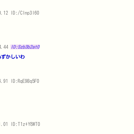
.12 ID:/Clnp3l60
4.44
ID:Szb3b2at0
恥ずかしいわ
.91 ID:RqE9Bq5F0
1.01 ID:T1z+Y8WT0