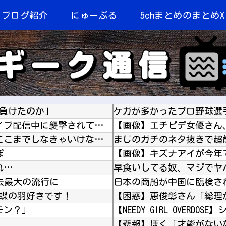
当ブログ紹介
にゅーぷる
5chまとめのまとめX
負けたのか」
ケガが多かったプロ野球選
【動画】 メキシコのインフルエンサー、ライブ配信中に襲撃されて死亡。
【動画】 地下アイドルさん、売れるためにここまでしなきゃいけないと判明…………………
ぽ
【画像】キズナアイが今年で10周
れ…
早食いしてる奴、マジでヤ
過去最大の流行に
 蝶の羽好きです！
モン？」