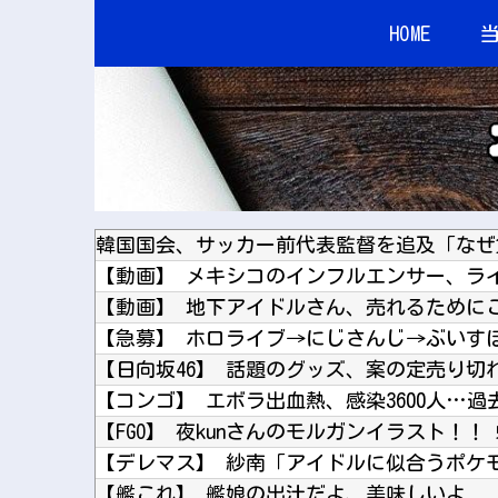
HOME
韓国国会、サッカー前代表監督を追及「なぜ
【急募】 ホロライブ→にじさんじ→ぶいす
【日向坂46】 話題のグッズ、案の定売り切
【コンゴ】 エボラ出血熱、感染3600人…
【FGO】 夜kunさんのモルガンイラスト！！
【デレマス】 紗南「アイドルに似合うポケ
【艦これ】 艦娘の出汁だよ、美味しいよ