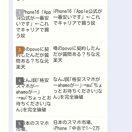
iPhone16「Apple公式が
一番安いです」←これ
Powered by livedoor 相互RSS
でキャリアで買う奴
噂のpovoに契約したん
だが質問ある？ちな元
楽天
なんJ民｢格安スマホが
ーahamoがー｣→au｢ちょ
っとお待ちください｣な
んjを完全論破
日本のスマホ市場、
iPhone「中古で1～2万