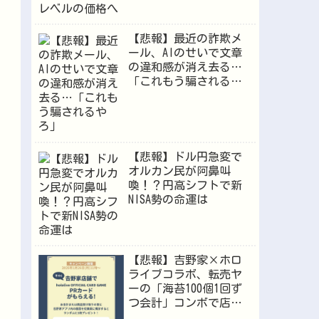
【悲報】最近の詐欺メ
ール、AIのせいで文章
の違和感が消え去る…
「これもう騙されるや
ろ」
【悲報】ドル円急変で
オルカン民が阿鼻叫
喚！？円高シフトで新
NISA勢の命運は
【悲報】吉野家×ホロ
ライブコラボ、転売ヤ
ーの「海苔100個1回ず
つ会計」コンボで店員
が逝くｗｗｗ