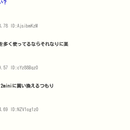
い？
.78 ID:AjsibmKzM
リを多く使ってるならそれなりに楽
.57 ID:cYz88Bqz0
2miniに買い換えるつもり
.69 ID:NZV1og1z0