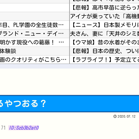
【悲報】高市早苗に逆らっ
【速報】 PL学園野球部が休部して今年で10年目、PL学園の全生徒数は35人
【ネタバレ注意！！】 「スパイダーマン：ブランド・ニュー・デイ」にも出てきたけどあの組織潰...
「外で笑う人もいるが…」三浦知良（59）が明かす現役への葛藤！ 還暦直前も「今でも上手くな...
体験談
【悲報】日本の歴史、つい
韓国人「54年前に放送された日本アニメの作画のクオリティがこちら…」→「これは現代でも通用...
【バンダイ】 「食玩」「プライズ」「ガシャポン」2026年8月発売商品【発売スケジュール】
今始めどきのスマホゲーム
ても面白そう
聞いてみた
【にじさんじ】笹木、1週
てるやつおる？
【ウマ娘】（悲報）ナイス
2020.07.12
Powered by livedoor 相互RSS
ライザの公式AIゲーム、エ
7.71
ID:Szb3b2at0
Vチューバーに最近ある変