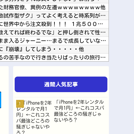
た財務官僚、異例の左遷ｗｗｗｗｗｗｗｗ他
アイナが乗っていた「高機動試作型ザク」ってよく考えると時系列がおかしいな他
【ニュース】日本製メモリに世界中から注文殺到！！！ １兆５０００億円で工場増築へ他
夫さん、妻に「天井のシミ数えてれば終わるでな」と押し倒されて性行為 → 凄いことになるｗｗ...
【ウマ娘】昔の水着がそのまま入るジャーニー…まるで成長していない！？他
に『崩壊』してしまう・・・・・他
【ラブライブ！】予定立てるの苦手なので行き当たりばったりの旅行しかできません他
なにかある？他
大進連所属の学生8人、在韓米軍平沢基地に無断侵入…米軍により身柄拘束！他
ヤニネコ・みぃちゃん・のあ先輩・もちづきさん「結婚してください！」←どうする？他
週間人気記事
間ほど里に帰省他
ネイチャ、討ち取られる他
「iPhoneを2年レンタル
【SSD】1TBで1.5万とか、買った時の倍なんだけど今だと買い増してしまいそうで怖い他
で月1円」←これコスパ
最強どころの騒ぎじゃ
ッチすぎて始まる♥他
ないやろ？
化が起きつつある他