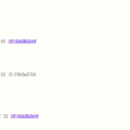
0.66
ID:Szb3b2at0
03 ID:FNh8m67UH
7.29
ID:Szb3b2at0