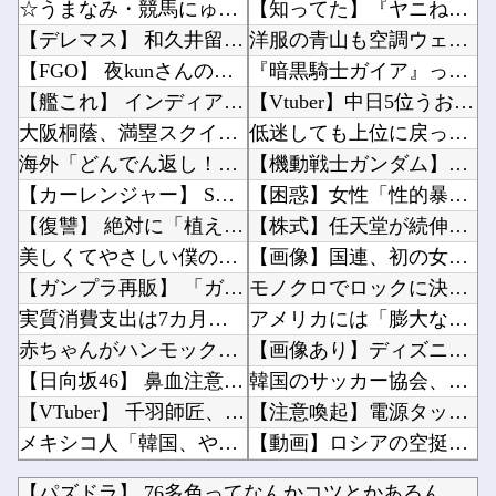
☆うまなみ・競馬にゅーす速報 終了のお知らせ
【知ってた】『ヤニねこ』、BPOで問題視されるwww他
【デレマス】 和久井留美「夢を作って、いつか遊んで」
洋服の青山も空調ウェアを発売ｗｗｗｗｗｗ他
【FGO】 夜kunさんのモルガンイラスト！！ 蝶の羽好きです！
『暗黒騎士ガイア』って今思えば微妙なカードだよな他
【艦これ】 インディアナってE3-3とE3-4、どっちで掘ってるでち？
【Vtuber】中日5位うおおおおおおおおおおおおおおおお他
大阪桐蔭、満塁スクイズが反則打球に…センバツ王者が4回戦敗退
低迷しても上位に戻ってこられるマクラーレンと戻ってこられないウィリアムズは何が違うの他
海外「どんでん返し！」ロドリのバルサ入りが濃厚になって海外大騒ぎ！（海外の反応）
【機動戦士ガンダム】アムロ「俺は前から、シャアのパートナーには包容力のある女性が良いと思っ...
【カーレンジャー】 SMP「VRVロボ」が本日13時より予約受付開始！！プレミアムバンダイ...
【困惑】女性「性的暴行された」検事さん「ほんまか？」→疑った検事さんを裁判で訴える・・・・...
【復讐】 絶対に「植えてはいけない植物」を小学校に植えた→20年経って見に行くと…「！？」...
【株式】任天堂が続伸 1Q決算の大幅増益を素直に評価他
美しくてやさしい僕の誇りの妻が………。
【画像】国連、初の女性総長が誕生か この2人の一騎打ちになりそう他
【ガンプラ再販】 「ガンダムビルドファイターズ 選抜選挙」【本日投票開始】
モノクロでロックに決める池田瑛紗ちゃんが強すぎる！！！【乃木坂46】他
実質消費支出は7カ月連続のマイナス、前年同月比3.3%減－6月
アメリカには「膨大な量の兵器がある」トランプ大統領が主張…在庫枯渇の報道受け！他
赤ちゃんがハンモックで寝ていた。淡々と静かに作業中 → 無心な労働者の顔はこちらです…
【画像あり】ディズニーの「おいなり巻（600円）」、卑猥すぎて賛否両論ｗｗｗｗｗ他
【日向坂46】 鼻血注意... 正源司陽子、かほりん写真集に大興奮
韓国のサッカー協会、W杯予選等を裁くために訪韓した外国人審判を「性接待」していた……大して...
【VTuber】 千羽師匠、Grokに自分の気持ち悪いツイート聞くやつやってるのかなって思...
【注意喚起】電源タップの寿命の目安は3〜5年です他
メキシコ人「韓国、やめておけ」元日本代表指揮官、韓国代表の新監督有力候補に急浮上！【海外の...
【動画】ロシアの空挺兵、パラシュートが開かずに墜落してしまう。他
【極旨牛鉄板】 吉野家のステーキ定食1500円、ガチで美味そうｗｗｗ
ヒステリックな嫁に嫌気がさしていたころに8歳下の女と出会った。数年はただの知り合いなけだっ...
【パズドラ】 76多色ってなんかコツとかあるんかね 完全に並...