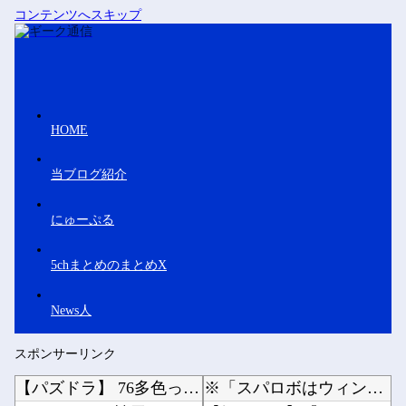
コンテンツへスキップ
HOME
当ブログ紹介
にゅーぷる
5chまとめのまとめX
News人
スポンサーリンク
【パズドラ】 76多色ってなんかコツとかあるんかね 完全に並べきるには15秒では足りないわ
※「スパロボはウィンキー時代のほうが良かった」←具体的には？他