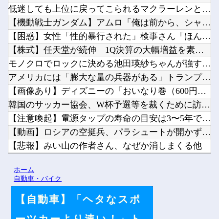
低迷しても上位に戻ってこられるマクラーレンと戻ってこられない...
【機動戦士ガンダム】アムロ「俺は前から、シャアのパートナーに...
【困惑】女性「性的暴行された」検事さん「ほんまか？」→疑った...
【株式】任天堂が続伸 1Q決算の大幅増益を素直に評価他
モノクロでロックに決める池田瑛紗ちゃんが強すぎる！！！【乃木...
アメリカには「膨大な量の兵器がある」トランプ大統領が主張…在...
【画像あり】ディズニーの「おいなり巻（600円）」、卑猥すぎ...
韓国のサッカー協会、W杯予選等を裁くために訪韓した外国人審判...
【注意喚起】電源タップの寿命の目安は3〜5年です他
【動画】ロシアの空挺兵、パラシュートが開かずに墜落してしまう...
【悲報】みい山の作者さん、なぜか消しまくる他
【速報】ホロライブのVtuber、劇場版メイドインアビスの主...
ホーム
【衝撃】100万部を切ったジャンプが最強部数653万部を記録...
自動車・バイク
【自動車】「ヘタなスポ