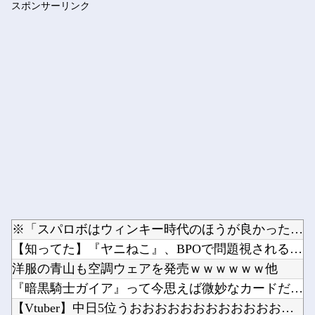
スポンサーリンク
全国展開の安価な外食チェーンには全く魅力を感じない。どこにで...
Powered by livedoor 相互RSS
※「スパロボはウィンキー時代のほうが良かった」←具体的には？...
【知ってた】『ヤニねこ』、BPOで問題視されるwww他
洋服の青山も空調ウェアを発売ｗｗｗｗｗｗ他
『暗黒騎士ガイア』って今思えば微妙なカードだよな他
【Vtuber】中日5位うおおおおおおおおおおおおおおおお他