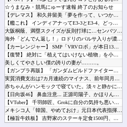
日本旅行キャンセルすべきか…1万年ぶり史上最大級の火山の兆し＝韓国の反応
【悲報】みい山の作者さん、なぜか消しまくる他
☆うまなみ・競馬にゅーす速報 終了のお知らせ
全国展開の安価な外食チェーンには全く魅力を感じない。どこにでもあるような店選ぶ人の気持ちが...
【ウマ娘】同じ女性トレーナーでも運命の対比が美しい…【スタブロ第63話】他
【デレマス】 和久井留美「夢を作って、いつか遊んで」
ジャンポケ斉藤「同意があったんです。本当です。信じて下さい」 ←何でこの主張が通らないの？...
【艦これ】 インディアナってE3-3とE3-4、どっちで掘っ...
【速報】ホロライブのVtuber、劇場版メイドインアビスの主題歌決定wwwwwwwwww他
大阪桐蔭、満塁スクイズが反則打球に…センバツ王者が4回戦敗退
【衝撃】100万部を切ったジャンプが最強部数653万部を記録した時の週刊少年ジャンプの面子...
海外「どんでん返し！」ロドリのバルサ入りが濃厚になって海外大...
Powered by livedoor 相互RSS
【ニュース】 韓国が熊本被災地に水を支援 ⇒ トイレの水にｗｗｗｗｗｗｗ他
【カーレンジャー】 SMP「VRVロボ」が本日13時より予約...
【ラブライブ！】瑠璃乃とみおんのメスガキ対決【蓮ノ空】他
【復讐】 絶対に「植えてはいけない植物」を小学校に植えた→2...
美しくてやさしい僕の誇りの妻が………。
【ガンプラ再販】 「ガンダムビルドファイターズ 選抜選挙」【...
実質消費支出は7カ月連続のマイナス、前年同月比3.3%減－6...
Powered by livedoor 相互RSS
赤ちゃんがハンモックで寝ていた。淡々と静かに作業中 → 無心...
【日向坂46】 鼻血注意... 正源司陽子、かほりん写真集に...
【VTuber】 千羽師匠、Grokに自分の気持ち悪いツイー...
メキシコ人「韓国、やめておけ」元日本代表指揮官、韓国代表の新...
【極旨牛鉄板】 吉野家のステーキ定食1500円、ガチで美味そ...
日本旅行キャンセルすべきか…1万年ぶり史上最大級の火山の兆し...