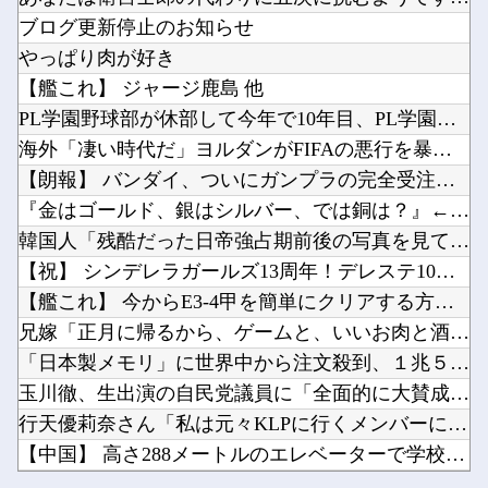
【ニューヨーク】夫の股間を触る女にブチギレる妻
【ウマ娘】シービーとシャニマスの浅倉透って相性良さそう他
ブログ更新停止のお知らせ
【ホロライブ】 泉パッパが水着ミオしゃイラストあげとる
【これは重い】清水良太郎さんの訃報後、落語家が過去の“いじめ・暴行被害”を告発他
やっぱり肉が好き
岸田文雄元首相､円安を阻止するために日米の通貨当局が実施した為替介入は｢一時しのぎに過ぎな...
【艦これ】 ジャージ鹿島 他
NHK職員が番組出演タレントから性被害ｗｗｗｗｗｗｗｗｗｗ他
PL学園野球部が休部して今年で10年目、PL学園の全生徒数は...
釘宮理恵の声聞くだけでムクムクするんだが？他
海外「凄い時代だ」ヨルダンがFIFAの悪行を暴露して海外大騒...
Powered by livedoor 相互RSS
【ラブライブ！】小原鞠莉にファブリーズぶっかけられたい【Aqours】他
【朗報】 バンダイ、ついにガンプラの完全受注生産へ。確実に手...
【GジェネE】ケンタウロス形態も耐久なんですか？？？他
『金はゴールド、銀はシルバー、では銅は？』←これ日本人は90...
韓国人「残酷だった日帝強占期前後の写真を見てみよう」
【祝】 シンデレラガールズ13周年！デレステ10周年おめでと...
【艦これ】 今からE3-4甲を簡単にクリアする方法を教授する
Powered by livedoor 相互RSS
兄嫁「正月に帰るから、ゲームと、いいお肉と酒と、お風呂グッズ...
「日本製メモリ」に世界中から注文殺到、１兆５０００億円で工場...
玉川徹、生出演の自民党議員に「全面的に大賛成、おっしゃる通り...
行天優莉奈さん「私は元々KLPに行くメンバーには入っていなか...
【中国】 高さ288メートルのエレベーターで学校に通う雲南省...
【ニューヨーク】夫の股間を触る女にブチギレる妻