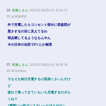
55:
名無しさん
2023/02/26(日) 01:35:44.33
ID:/g1Kh8dS0
外で充電したらコンセント部分に窃盗団が
悪さするの目に見えてるわ
弱点晒してるようなもんやん
今の日本の治安でEVとか無理
57:
名無しさん
2023/02/26(日) 01:36:38.34
ID:NGnt9Xncr
そもそも毎日充電するの面倒くさいんすけ
ど
疲れて帰ってきていちいち充電するのダル
くね？
2週間に一回ガソスタいったほうがマシ