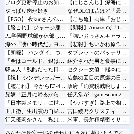
ブログ更新停止のお知らせ
【にじさんじ】深海に突入した笹木「リゼ絶対無理だわ」他
やっぱり肉が好き
なぜDLCは昔ほど「最初から入れとけ」と言われなくなったのか他
【FGO】 夜kunさんのモルガンイラスト！！ 蝶の羽好きです！
【こち亀】両津「おじいちゃんにこち亀初版本読ませてもらってねー。内容は全く変わらないから」...
【艦これ】 ジャージ鹿島 他
【朗報】Amazonで「GANTZ」が全巻100円他
PL学園野球部が休部して今年で10年目、PL学園の全生徒数は35人
「強いおっさんキャラ」←よくいる 「強いおばさんキャラ」← 全然いない他
海外「凄い時代だ」ヨルダンがFIFAの悪行を暴露して海外大騒ぎ！（海外の反応）
【悲報】ちいかわ原作セイレーン編リアルタイム勢「つまんねえ」「ゴミ」「早く終われ」「ナガノ...
【朗報】 バンダイ、ついにガンプラの完全受注生産へ。確実に手に入るなら一年でも待てる？
タブレットのバッテリーが膨らんで画面が剥がれてきたんやが他
『金はゴールド、銀はシルバー、では銅は？』←これ日本人は90割が間違うらしいｗｗｗｗｗ
紹介された男と食事に行くも何を食べても「まずい」「臭い」と文句連発！不快すぎて断った後、友...
韓国人「残酷だった日帝強占期前後の写真を見てみよう」
セクシー女優「熊本に300万円寄付します」 アンチ「汚い金ありがとう♥」他
【祝】 シンデレラガールズ13周年！デレステ10周年おめでとう！ガチャ更新SSR八神マキノ...
広島81回目の原爆の日を迎える←「世界は全く平和にならない」（海外の反応）他
【艦これ】 今からE3-4甲を簡単にクリアする方法を教授する
政府「消費税減税しまーす！」企業「うおおおお！便乗値上げタイムきたっ！減税分値上げするぞ～...
兄嫁「正月に帰るから、ゲームと、いいお肉と酒と、お風呂グッズの準備しとけよ」寝起きの私「知...
任天堂が「gamescom 2026」のラインナップを発表！他
「日本製メモリ」に世界中から注文殺到、１兆５０００億円で工場増築へ
【ヤバすぎ】路上で相手の持ち物に○○を付けて荒稼ぎした凶悪犯、捕まる他
玉川徹、生出演の自民党議員に「全面的に大賛成、おっしゃる通り」 消費減税への主張めぐり
吉田綾乃クリスティーさん、号泣…【乃木坂46】他
行天優莉奈さん「私は元々KLPに行くメンバーには入っていなかった。事務所がAKBに掛け合っ...
米軍、長射程精密ミサイルほぼ使い切る…「危険な水準まで減少」と軍高官が警告！他
【中国】 高さ288メートルのエレベーターで学校に通う雲南省の山地の子供たち 通学時間 3...
【画像】BLEACH最新話の井上織姫さん、さすがに胸がデカすぎる他
あなたは衛宮士郎の代わりに五次に挑むようです 第411話