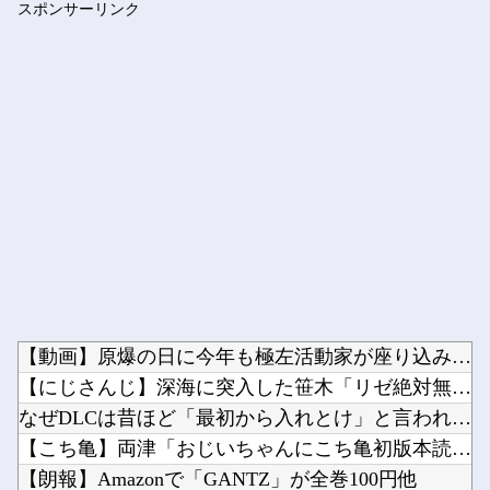
スポンサーリンク
【ホロライブ】 泉パッパが水着ミオしゃイラストあげとる
Powered by livedoor 相互RSS
【動画】原爆の日に今年も極左活動家が座り込み→県警に強制排除...
【にじさんじ】深海に突入した笹木「リゼ絶対無理だわ」他
なぜDLCは昔ほど「最初から入れとけ」と言われなくなったのか...
【こち亀】両津「おじいちゃんにこち亀初版本読ませてもらってね...
【朗報】Amazonで「GANTZ」が全巻100円他