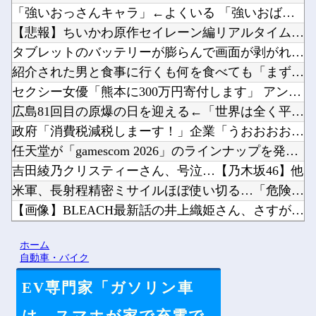
「強いおっさんキャラ」←よくいる 「強いおばさんキャラ」← ...
【悲報】ちいかわ原作セイレーン編リアルタイム勢「つまんねえ」...
タブレットのバッテリーが膨らんで画面が剥がれてきたんやが他
紹介された男と食事に行くも何を食べても「まずい」「臭い」と文...
セクシー女優「熊本に300万円寄付します」 アンチ「汚い金あ...
広島81回目の原爆の日を迎える←「世界は全く平和にならない」...
政府「消費税減税しまーす！」企業「うおおおお！便乗値上げタイ...
任天堂が「gamescom 2026」のラインナップを発表！...
吉田綾乃クリスティーさん、号泣…【乃木坂46】他
米軍、長射程精密ミサイルほぼ使い切る…「危険な水準まで減少」...
【画像】BLEACH最新話の井上織姫さん、さすがに胸がデカす...
【これは重い】清水良太郎さんの訃報後、落語家が過去の“いじめ...
ホーム
釘宮理恵の声聞くだけでムクムクするんだが？他
自動車・バイク
EV専門家「ガソリン車