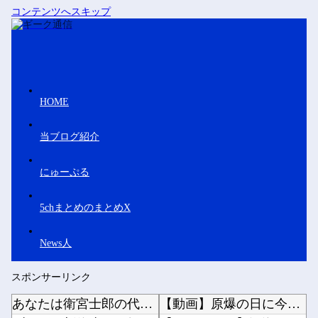
コンテンツへスキップ
HOME
当ブログ紹介
にゅーぷる
5chまとめのまとめX
News人
スポンサーリンク
あなたは衛宮士郎の代わりに五次に挑むようです 第411話
【動画】原爆の日に今年も極左活動家が座り込み→県警に強制排除される動画が話題に他