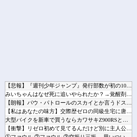
Powered by livedoor 相互RSS
【悲報】『週刊少年ジャンプ』発行部数が初の100万部割れ… ...
みいちゃんはなぜ死に追いやられたか？→覚醒剤の入手ルート持っ...
【朗報】パウ・パトロールのスカイとか言うドスケベ雌犬?ｗｗｗ...
【私はあなたの味方】交際歴ゼロの同級生宅に唐揚げや文庫本を2...
大型バイクを新車で買うならカワサキZ900RSとホンダCB1...
【衝撃】リゼロ初めて見てるんだけど別に主人公うざくなくね？？...