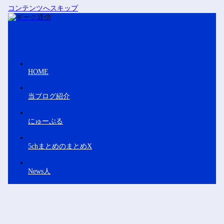
コンテンツへスキップ
HOME
当ブログ紹介
にゅーぷる
5chまとめのまとめX
News人