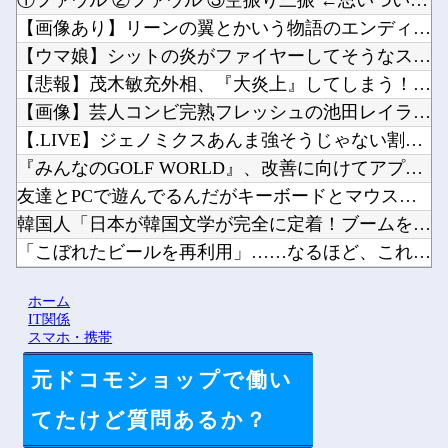
①ファウル ②ファウル ③空振り三振 ←思いついた選手他
【画像あり】リーンの翼とかいう物語のエンディングが富野作品の...
【ウマ娘】シットの炎がファイヤーしてそうなスティルインラブ（...
【悲報】茂木敏充外相、『大炎上』してしまう！！！！！！！他
【画像】芸人コンビ完熟フレッシュの池田レイラ(21)さん、や...
【.LIVE】ジェノミクスあんま強そうじゃない割に高そうとい...
『みんなのGOLF WORLD』、改善に向けてアプデ計画公表...
友達とPCで遊んでるんだがキーボードとマウス使った方がいいゲ...
韓国人「日本が韓国文学が完全に定着！ブームを超えて一つのジャ...
「こぼれたビールを再利用」……なるほど、これがKビールってヤ...
【悲報】エアコンのクリーニングしてないやつ他
ホーム
【にじさんじ】りかしぃ悲鳴が迫真すぎる他
IT関係
スマホ・携帯
元ドコモショップで働い
Powered by livedoor 相互RSS
てたけど質問あるか？