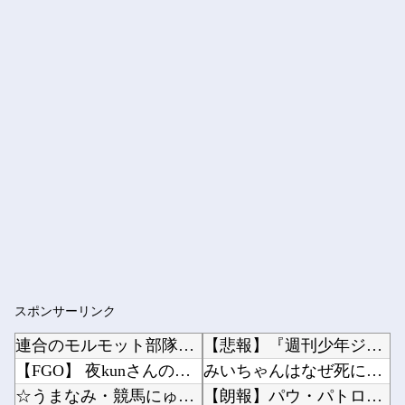
スポンサーリンク
連合のモルモット部隊の部隊長になりました 第42話
【悲報】『週刊少年ジャンプ』発行部数が初の100万部割れ… 国内の紙雑誌で「100万部超」...
【FGO】 夜kunさんのモルガンイラスト！！ 蝶の羽好きです！
みいちゃんはなぜ死に追いやられたか？→覚醒剤の入手ルート持ってるような半グレに目を付けられ...
☆うまなみ・競馬にゅーす速報 終了のお知らせ
【朗報】パウ・パトロールのスカイとか言うドスケベ雌犬?ｗｗｗｗｗｗｗｗｗｗｗｗ他