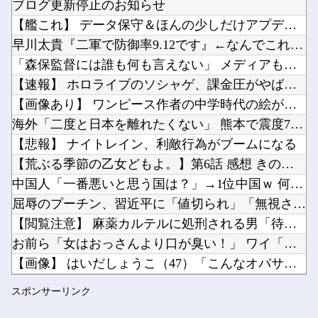
ブログ更新停止のお知らせ
韓国人「日本が韓国文学が完全に定着！ブームを超えて一つのジャンルとして日本人全員に愛されて...
【艦これ】 データ保守＆ほんの少しだけアプデ完了！ アプデま...
『メイドインアビス』ってマジで深い作品じゃね？他
早川太貴『二軍で防御率9.12です』←なんでこれが一軍なの？
「こぼれたビールを再利用」……なるほど、これがKビールってヤツか他
「森保監督には誰も何も言えない」 メディアも身内も批判を避け...
Powered by livedoor 相互RSS
【悲報】エアコンのクリーニングしてないやつ他
【速報】 ホロライブのソシャゲ、課金圧がやばすぎて不評になる...
今iPhone 17 Pro Max買うってあり？他
【画像あり】 ワンピース作者の中学時代の絵がすごすぎる→
海外「二度と日本を離れたくない」 熊本で震度7を体験したドイ...
【悲報】 ナイトレイン、利敵行為がブームになる
【荒ぶる季節の乙女どもよ。】第6話 感想 きのこは食べても太...
Powered by livedoor 相互RSS
中国人「一番悪いと思う国は？」→1位中国ｗ 何で中国は日本が...
屈辱のプーチン、習近平に「値切られ」「無視され」まるで主従関...
【閲覧注意】 麻薬カルテルに処刑される男「待って！こんな死に...
お前ら「女はおっさんより口が臭い！」 ワイ「嘘つけバーカｗ」...
【画像】 はいだしょうこ（47）「こんなオバサンでいいの…？...
【櫻坂46】 山下瞳月さん、破天荒すぎる生き方がこちら
スポンサーリンク
【ホロライブ】 ラミィと一緒にレッツワークアウト！ 下半身編