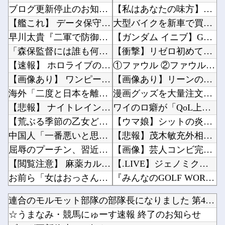
ブログ更新停止のお知らせ
【私はあなたの味方】交際歴ゼロの同級生宅に唐揚げや文庫本を20回以上届けた24歳女を逮捕他
【艦これ】 データ保守＆ほんの少しだけアプデ完了！ アプデまとめ
大型バイクを新車で買うならカワサキZ900RSとホンダCB1000Fどっち？他
早川太貴『二軍で防御率9.12です』←なんでこれが一軍なの？
【ガンダム イニブ】GACKTの学習内容おかしいよ…他
「森保監督には誰も何も言えない」 メディアも身内も批判を避けた4年間… ブラジル敗戦を招い...
【衝撃】リゼロ初めて見てるんだけど別に主人公うざくなくね？？？？他
【速報】 ホロライブのソシャゲ、課金圧がやばすぎて不評になるｗｗｗｗｗｗｗｗｗｗ
①ファウル ②ファウル ③空振り三振 ←思いついた選手他
【画像あり】 ワンピース作者の中学時代の絵がすごすぎる→
【画像あり】リーンの翼とかいう物語のエンディングが富野作品の中でも屈指の美しさを誇る作品他
海外「二度と日本を離れたくない」 熊本で震度7を体験したドイツ人が語る日本の強さに感動の声
漫画グッズを大量注文→キャンセルを繰り返しまくった女、逮捕される 被害総額〇〇億他
【悲報】 ナイトレイン、利敵行為がブームになる
ワイのロ癖が「QoL上げろ」「PCAD回せ」「常識を疑え」なんやが他
【荒ぶる季節の乙女どもよ。】第6話 感想 きのこは食べても太らない？
【ウマ娘】シットの炎がファイヤーしてそうなスティルインラブ（セーラーマーズ衣装）他
中国人「一番悪いと思う国は？」→1位中国ｗ 何で中国は日本が悪いと思ってるの？
【悲報】茂木敏充外相、『大炎上』してしまう！！！！！！！他
屈辱のプーチン、習近平に「値切られ」「無視され」まるで主従関係…ロシアが中国の属国になりつ...
【画像】芸人コンビ完熟フレッシュの池田レイラ(21)さん、やらしく実ってしまうｗｗｗｗｗｗ...
【閲覧注意】 麻薬カルテルに処刑される男「待って！こんな死に方聞いてない！」⇒ これはヤバ...
【.LIVE】ジェノミクスあんま強そうじゃない割に高そうという恐竜デッキの宿命を背負ってる...
お前ら「女はおっさんより口が臭い！」 ワイ「嘘つけバーカｗ」⇒w
『みんなのGOLF WORLD』、改善に向けてアプデ計画公表他
【画像】 はいだしょうこ（47）「こんなオバサンでいいの…？」
任天堂‥売上高5,178 億円（-9.5 ％）営業利益 1,425 億円（+150.5 %...
連合のモルモット部隊の部隊長になりました 第42話
【櫻坂46】 山下瞳月さん、破天荒すぎる生き方がこちら
池田瑛紗ちゃん、｢Qさま｣出演ｷﾀ━(ﾟ∀ﾟ)━!【乃木坂46】他
☆うまなみ・競馬にゅーす速報 終了のお知らせ
【ホロライブ】 ラミィと一緒にレッツワークアウト！ 下半身編
友達とPCで遊んでるんだがキーボードとマウス使った方がいいゲームでも頑なにパッド使いたがる...