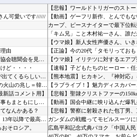
【悲報】ワールドトリガーのストー
可愛いです//////
【動画】ゲーフリ新作、とんでもな
【ウマ娘】新人女性声優さん、いき
い理由
「洪明甫先輩も手を切り落とすべき」…大韓サッカー協会聴聞会を見た元韓国代表の李天秀が怒り
るけど・・・・
【※閲注】 妊娠してない人間が出産すると『コレ』が出てくるらしい…ヤバすぎる…
日本旅行キャンセルすべきか…1万年ぶり史上最大級の火山の兆し＝韓国の反応
【ラブライブ！】魅力ディスカバー
最新話コメント用】
嫁のお腹の子がダウン症確定。おろしたいと泣いて家事もまともにしない。命を粗末にするなと叱っ...
ってなんかある？
【韓日共同調査】 「日本に良い印象」の韓国人54.3％ 13年以降で最高に 日本人の韓国好...
ガンダムの戦艦ってモビルスーツに
るおそロシア。
40万のPC 40万のスマホ お前ら