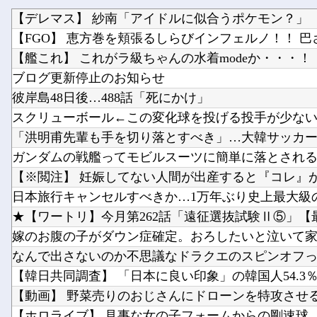
【デレマス】 紗南「アイドルに似合うポケモン？」
【FGO】 恵方巻を頬張るしらびインフェルノ！！ 巴さん
【艦これ】 これがラ級ちゃんの水着modeか・・・！
ブログ更新停止のお知らせ
彼岸島48日後…488話「死にかけ」
スクリューボール←この変化球を投げる投手が少な
ガンダムの戦艦ってモビルスーツに簡単に落とされ
★【ワートリ】今月第262話「遠征選抜試験Ⅱ⑤」【
なんで出さないのか不思議なドラクエのスピンオフ
【動画】 野菜売りのおじさんにドローンを特攻させ
【ホロライブ】 見事な女の子フォームからの剛速球