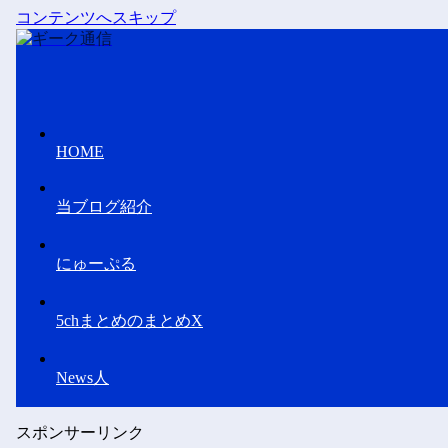
コンテンツへスキップ
HOME
当ブログ紹介
にゅーぷる
5chまとめのまとめX
News人
スポンサーリンク