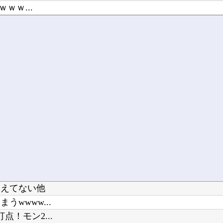
ｗｗ...
上！三笘薫...
覚えてない他
wwww...
！モン2...