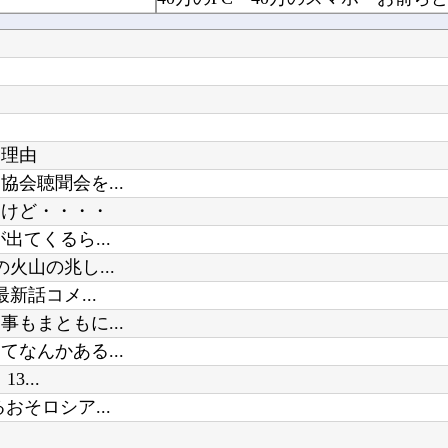
【画像】 北海道、推定300kgのヒグマ登場ｗｗｗｗｗｗｗｗｗｗｗｗｗｗｗｗｗｗｗｗ
古いパチンコ屋にはゴリラがいた←
英国人「獲得してくれ」上田綺世、ブライトン移籍が浮上！三笘薫との日本代表ホットライン実現!...
【にじさんじ】オリバー久しぶりに1
い理由
会聴聞会を...
Powered by livedoor 相互RSS
【雑談】ホロライブ掲示板：ホロ速：
るけど・・・・
【悲報】京アニの新作アニメ、普通
てくるら...
山の兆し...
新話コメ...
もまともに...
なんかある...
...
そロシア...