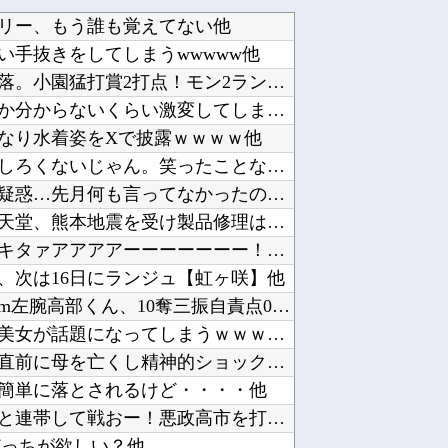
リー、もう誰も覚えてない他
い手抜きをしてしまうwwwww他
カープ、ピースナイターで最下位転落。小園猛打賞2打点！モン2ラン！秋山菊池泰名原マルチ！フ...
「キム兄」こと木村祐一さん、誰だか分からないくらい激変してしまう・・・他
なり水着姿をXで披露ｗｗｗｗ他
【正論】今の20代「タモリっておもしろくないじゃん。笑ったことないんだけど、なにがすごいの...
【ウマ娘】イリテツに対するエアプ疑惑…先月何も言ってなかったのに今月急にスピ3言い出したの...
【速報】子どもたちのヒーロー・任天堂、熊本地震を受け製品修理は無償対応（災害救助法適用地域...
【熊本地震】ヒカキン、『神対応』キタァアアアアーーーーーーー！！他
、次は16日にランジュ【虹ヶ咲】他
【悲報】聖隷クリストファーの150km左腕高部くん、10奪三振自責点0で負ける他
【動画】国会中継に映り込んだ爆乳美女が話題になってしまうｗｗｗｗｗｗ他
【悲報】警察に射殺された包丁男、直前に母を亡くし精神的ショックを受けていたと判明他
簡単に落とされるけど・・・・他
広島平和記念式典パヨク「中国人民と連帯して戦おー！悪政高市を打倒するぞー！」他
どっちが欲しい？他