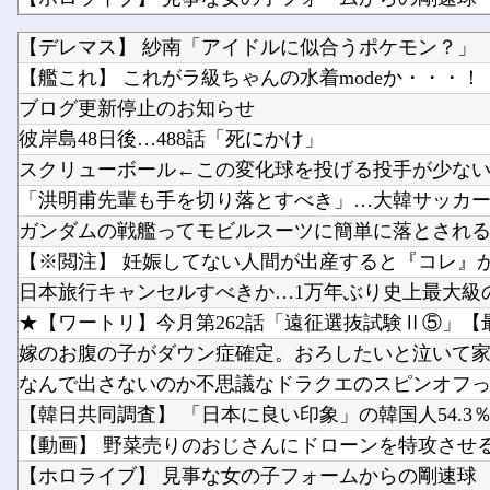
【デレマス】 紗南「アイドルに似合うポケモン？」
【艦これ】 これがラ級ちゃんの水着modeか・・・！
【日向坂46】 黒ビキニかほりん、強すぎる
ブログ更新停止のお知らせ
彼岸島48日後…488話「死にかけ」
スクリューボール←この変化球を投げる投手が少な
「洪明甫先輩も手を切り落とすべき」…大韓サッカー協
ガンダムの戦艦ってモビルスーツに簡単に落とされ
【※閲注】 妊娠してない人間が出産すると『コレ』が出
日本旅行キャンセルすべきか…1万年ぶり史上最大級の火
★【ワートリ】今月第262話「遠征選抜試験Ⅱ⑤」【最
嫁のお腹の子がダウン症確定。おろしたいと泣いて家事
なんで出さないのか不思議なドラクエのスピンオフって
【韓日共同調査】 「日本に良い印象」の韓国人54.3％ 13
【動画】 野菜売りのおじさんにドローンを特攻させるお
【ホロライブ】 見事な女の子フォームからの剛速球