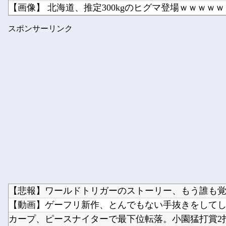
【画像】 北海道、推定300kgのヒグマ登場ｗｗｗｗｗｗ
英国人「獲得してくれ」上田綺世、ブライトン移籍が浮
スポンサーリンク
【日向坂46】 黒ビキニかほりん、強すぎる
【悲報】ワールドトリガーのストーリー、もう誰も
【動画】ゲーフリ新作、とんでもない手抜きをしてしまう
カープ、ピースナイターで最下位転落。小園猛打賞2打点