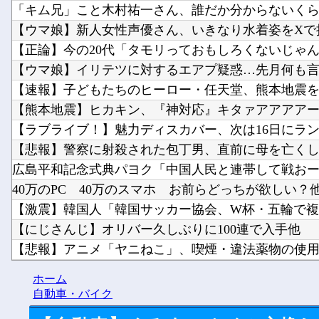
「キム兄」こと木村祐一さん、誰だか分からないくらい
【ウマ娘】新人女性声優さん、いきなり水着姿をXで披
【正論】今の20代「タモリっておもしろくないじゃん。
【ウマ娘】イリテツに対するエアプ疑惑…先月何も言っ
【速報】子どもたちのヒーロー・任天堂、熊本地震を受
【熊本地震】ヒカキン、『神対応』キタァアアアアーー
【ラブライブ！】魅力ディスカバー、次は16日にランジ
【悲報】警察に射殺された包丁男、直前に母を亡くし精
広島平和記念式典パヨク「中国人民と連帯して戦おー！
40万のPC 40万のスマホ お前らどっちが欲しい？
【激震】韓国人「韓国サッカー協会、W杯・五輪で複数
【にじさんじ】オリバー久しぶりに100連で入手他
【悲報】アニメ「ヤニねこ」、喫煙・違法薬物の使用がB
【緊急】例の激安iPhone Air、ついにセール終了のカウ.
ホーム
【雑談】ホロライブ掲示板：ホロ速：PART2【配信
自動車・バイク