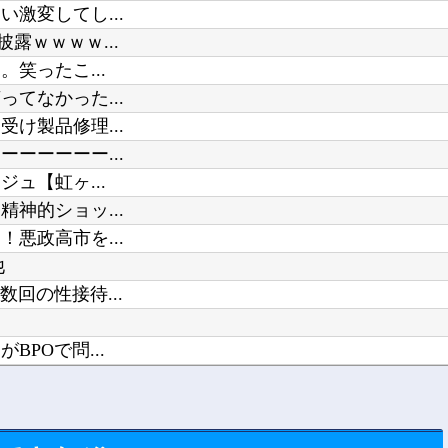
激変してし...
露ｗｗｗｗ...
笑ったこ...
てなかった...
け製品修理...
ーーーーー...
ュ【虹ヶ...
神的ショッ...
悪政高市を...
他
回の性接待...
POで問...
..
実況可】他