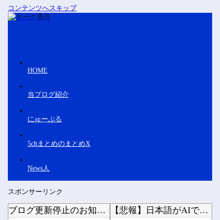
コンテンツへスキップ
HOME
当ブログ紹介
にゅーぷる
5chまとめのまとめX
News人
スポンサーリンク
ブログ更新停止のお知らせ
【悲報】日本語がAIで不利な理由、明らかになってしまう他