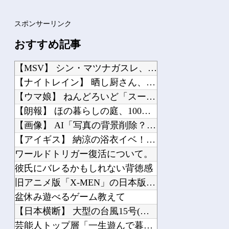
スポンサーリンク
おすすめ記事
【MSV】 シン・マツナガスレ、これで24歳は無理あるだろ…
【ナイトレイン】 晒し厨さん、なんか逝く…
【ウマ娘】 ねんどろいど「スーパークリーク」【明日発売】
【朗報】 ほの暮らしの庭、100時間遊べてストーリーも面白いスタバレの上位互換だ...
【画像】 AI「写真の背景削除？ガンプラの箱追加しといてあげよ????」
【アイギス】 納涼の浴衣イベ！？マータンとリッチ、エターナーが来る模様！！！
ワールドトリガー復活について。
彼氏にバレるかもしれない背徳感
旧アニメ版「X-MEN」の日本版OP、これOP詐欺じゃない？
盆休み遊べるゲーム教えて
【日本横断】 大型の台風15号(チャンホン)…お盆休みの天気に影響するおそれ
芸能人トップ層「一生遊んで暮らせる金持ってます」←不祥事起こしても引退せず仕事続...