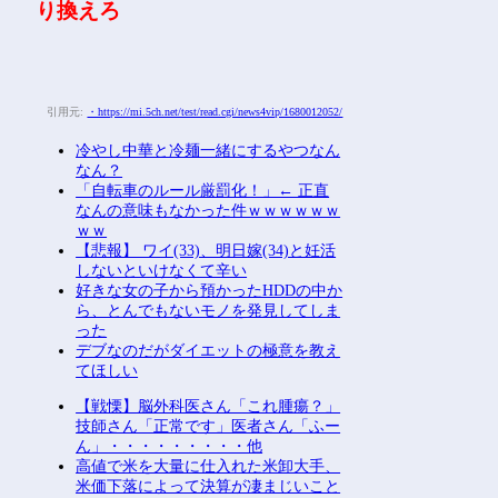
り換えろ
引用元:
・https://mi.5ch.net/test/read.cgi/news4vip/1680012052/
冷やし中華と冷麺一緒にするやつなん
なん？
「自転車のルール厳罰化！」← 正直
なんの意味もなかった件ｗｗｗｗｗｗ
ｗｗ
【悲報】 ワイ(33)、明日嫁(34)と妊活
しないといけなくて辛い
好きな女の子から預かったHDDの中か
ら、とんでもないモノを発見してしま
った
デブなのだがダイエットの極意を教え
てほしい
【戦慄】脳外科医さん「これ腫瘍？」
技師さん「正常です」医者さん「ふー
ん」・・・・・・・・・他
高値で米を大量に仕入れた米卸大手、
米価下落によって決算が凄まじいこと