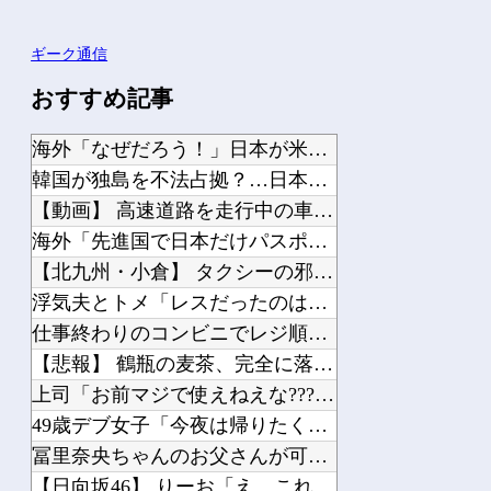
ギーク通信
おすすめ記事
海外「なぜだろう！」日本が米国経済にトドメを刺さない本当の理由に海外が大騒ぎ
韓国が独島を不法占拠？…日本の高校新教科書、また強引な主張＝韓国の反応
【動画】 高速道路を走行中の車からリアガラスが飛んでくる事故(゜o゜)
海外「先進国で日本だけパスポート所有率が低すぎる、何故なのか」
【北九州・小倉】 タクシーの邪魔したり、公共物を蹴って騒ぐ酒乱のDQNに年末大ビ...
浮気夫とトメ「レスだったのは嫁のせい！」虚偽の噂を流され離婚を突きつけられた。法...
仕事終わりのコンビニでレジ順番待ち中に老害ジジイが堂々の横入り！「次の方どうぞ」...
【悲報】 鶴瓶の麦茶、完全に落ちぶれる????
上司「お前マジで使えねえな????」ワイ「申し訳ございません…(もうやめてやる?...
49歳デブ女子「今夜は帰りたくない。朝まであなたと一緒にいたい」←どうする？
冨里奈央ちゃんのお父さんが可哀想すぎるｗ【乃木坂46】
【日向坂46】 りーお「え、これ本当にこの大きさなのかな」【藤嶌果歩 1st写真...