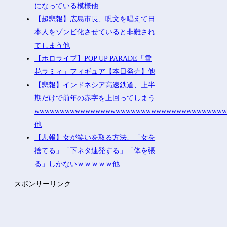
になっている模様他
【超悲報】広島市長、呪文を唱えて日
本人をゾンビ化させていると非難され
てしまう他
【ホロライブ】POP UP PARADE「雪
花ラミィ」フィギュア【本日発売】他
【悲報】インドネシア高速鉄道、上半
期だけで前年の赤字を上回ってしまう
wwwwwwwwwwwwwwwwwwwwwwwwwwwwwwwwwwwww
他
【悲報】女が笑いを取る方法、「女を
捨てる」「下ネタ連発する」「体を張
る」しかないｗｗｗｗｗ他
スポンサーリンク