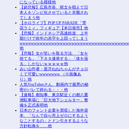
になっている模様他
【超悲報】広島市長、呪文を唱えて日
本人をゾンビ化させていると非難され
てしまう他
【ホロライブ】POP UP PARADE「雪
花ラミィ」フィギュア【本日発売】他
【悲報】インドネシア高速鉄道、上半
期だけで前年の赤字を上回ってしまう
wwwwwwwwwwwwwwwwwwwwwwwwwwwwwwwwwwwww
他
【悲報】女が笑いを取る方法、「女を
捨てる」「下ネタ連発する」「体を張
る」しかないｗｗｗｗｗ他
みい山作者・亜月ねねちゃんがチョロ
くて可愛いwwwwwww （※画像あ
り）他
人気YouTuberさん、動画内で最悪の秘
密がバレて終わる・・・他
【速報】都知事、東京駅近くの都八重
洲駐車場に「巨大地下シェルター」整
備を正式表明他
日本のフォント企業を買収した海外資
本、「なんで自ら売上ゼロにするよう
なことするの」とドン引きするような
方針転換を……他