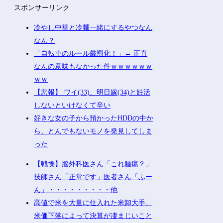
スポンサーリンク
冷やし中華と冷麺一緒にするやつなん
なん？
「自転車のルール厳罰化！」← 正直
なんの意味もなかった件ｗｗｗｗｗｗ
ｗｗ
【悲報】 ワイ(33)、明日嫁(34)と妊活
しないといけなくて辛い
好きな女の子から預かったHDDの中か
ら、とんでもないモノを発見してしま
った
【戦慄】脳外科医さん「これ腫瘍？」
技師さん「正常です」医者さん「ふー
ん」・・・・・・・・・他
高値で米を大量に仕入れた米卸大手、
米価下落によって決算が凄まじいこと