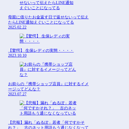
母親に借りたお金返す日で返せないって伝え
たらLINE通知えぐいことになってる
2025.02.22
【驚愕】 生保レディの実態・・・・
2023.10.10
お前らの『携帯ショップ店員』に対するイメ
ージってどんな？
2023.07.27
【悲報】漏れ「ぬるぽ」若者「何ですかそ
れ？」 古のネット用語もう通じなくなって