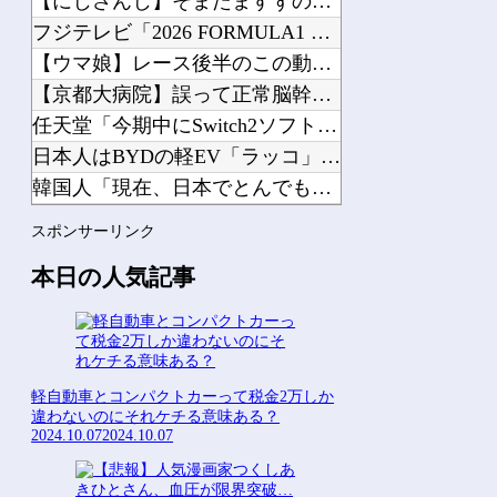
【にじさんじ】そまたますずの爆弾解除！そまたま大げんかで草他
フジテレビ「2026 FORMULA1 サマーブレイクSP」...
【ウマ娘】レース後半のこの動き、スティルの挙動がやばすぎる。...
【京都大病院】誤って正常脳幹を摘出された女性､重篤な植物状態...
任天堂「今期中にSwitch2ソフトを6000万本売る（現在...
日本人はBYDの軽EV「ラッコ」をどう見ているのか？…中国メ...
韓国人「現在、日本でとんでもない進化を遂げている韓国料理がこ...
お前らがメイドイン韓国で認めてるもの 「キムチ」あと3つは？...
スポンサーリンク
【動画】ロシア軍のドローンをネット発射装置で撃墜するウクライ...
本日の人気記事
Powered by livedoor 相互RSS
軽自動車とコンパクトカーって税金2万しか
違わないのにそれケチる意味ある？
2024.10.07
2024.10.07