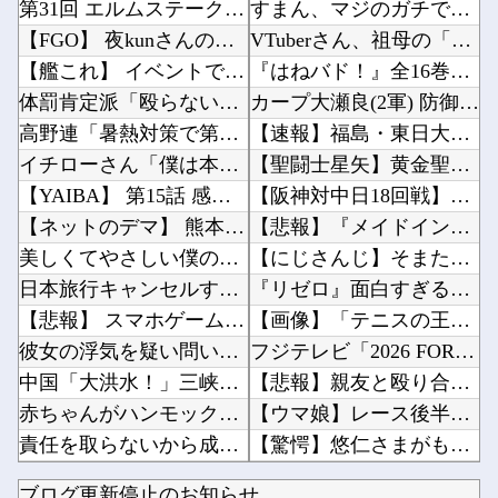
第31回 エルムステークス(GⅢ)
すまん、マジのガチでウーバーが無理なんやが他
【FGO】 夜kunさんのモルガンイラスト！！ 蝶の羽好きです！
VTuberさん、祖母の「家族だけの一日葬」をした結果ｗｗｗｗｗｗｗ他
【艦これ】 イベントで弱っている提督にご奉仕鹿島描いたでち
『はねバド！』全16巻すべて「50％ポイント還元」セール！6,336円分返ってくる！作風が...
体罰肯定派「殴らないとわからない奴もいる」ワイ「いや司法や警察に突き出せばいいよね」
カープ大瀬良(2軍) 防御率4.31 WHIP1.39 QS率40%他
高野連「暑熱対策で第2試合は13:30プレイボールや！」
【速報】福島・東日大昌平、ビデオ判定活かして甲子園初勝利→いわき勢55年ぶりの快挙に高校野...
イチローさん「僕は本を読まない。好きなアニメはドラゴンボール」【海外の反応】
【聖闘士星矢】黄金聖闘士って蟹座ばかりネタにされますが牡牛座も大概ですよねｗｗｗ他
【YAIBA】 第15話 感想 水着VSバニー【真・侍伝 YAIBA】
【阪神対中日18回戦】8（遊） 熊谷 敬宥 8（捕） 加藤 匠馬他
【ネットのデマ】 熊本地震巡るデマがSNSで拡散中…「偽の画像や動画の投稿もあり得る」「確...
【悲報】『メイドインアビス』劇場版の主題歌にVTuberが起用されてまたまたまた炎上、もう...
美しくてやさしい僕の誇りの妻が………。
【にじさんじ】そまたますずの爆弾解除！そまたま大げんかで草他
日本旅行キャンセルすべきか…1万年ぶり史上最大級の火山の兆し＝韓国の反応
『リゼロ』面白すぎるんだが異端か？他
【悲報】 スマホゲーム会社さん、”サ終”相次ぎ倒産しまくってる模様
【画像】「テニスの王子様」の手塚国光の零式サーブ、ガチで強すぎるｗｗｗｗ他
彼女の浮気を疑い問いつけると弟だと言う。「じゃあ携帯見せて」『え？』え？じゃねーしｗ で、...
フジテレビ「2026 FORMULA1 サマーブレイクSP」を明日（8月9日）から12日間...
中国「大洪水！」三峡ダム「9門開放！（全力放流」中国都市「三峡沿線の道路水没」中国政府「高...
【悲報】親友と殴り合いの結果絶縁濃厚→…どっちが悪いんだ？他
赤ちゃんがハンモックで寝ていた。淡々と静かに作業中 → 無心な労働者の顔はこちらです…
【ウマ娘】レース後半のこの動き、スティルの挙動がやばすぎる。他
責任を取らないから成功者になれた…「とんねるず」「おニャン子」「AKB」とヒットを出し続け...
【驚愕】悠仁さまがもう19歳という事実…初の「おことば」にネット民驚嘆他
【VTuber】 学術系VTuber、アカデミア関係者らに「V名義の活動を本人の業績として...
任天堂「今期中にSwitch2ソフトを6000万本売る（現在946万本達成）」他
ブログ更新停止のお知らせ