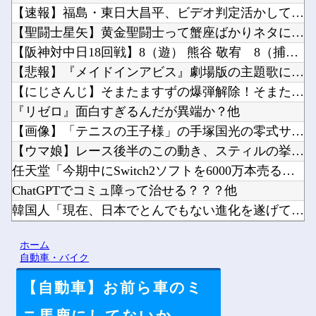
【速報】福島・東日大昌平、ビデオ判定活かして甲子園初勝利→い...
【聖闘士星矢】黄金聖闘士って蟹座ばかりネタにされますが牡牛座...
【阪神対中日18回戦】8（遊） 熊谷 敬宥 8（捕） 加藤 ...
【悲報】『メイドインアビス』劇場版の主題歌にVTuberが起...
【にじさんじ】そまたますずの爆弾解除！そまたま大げんかで草他
『リゼロ』面白すぎるんだが異端か？他
【画像】「テニスの王子様」の手塚国光の零式サーブ、ガチで強す...
【ウマ娘】レース後半のこの動き、スティルの挙動がやばすぎる。...
任天堂「今期中にSwitch2ソフトを6000万本売る（現在...
ChatGPTでコミュ障って治せる？？？他
韓国人「現在、日本でとんでもない進化を遂げている韓国料理がこ...
お前らがメイドイン韓国で認めてるもの 「キムチ」あと3つは？...
ホーム
【動画】ロシア軍のドローンをネット発射装置で撃墜するウクライ...
自動車・バイク
【自動車】お前ら車のミ