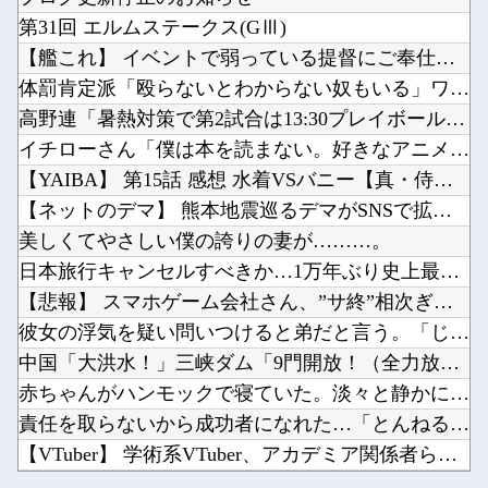
【画像】 吉川愛さん(26)、縛られてムチムチお乳が強調されてしまう
【ラブライブ！】LuckyFes'26は無料で配信見れるのか助かるな（8/9）他
第31回 エルムステークス(GⅢ)
【画像】 「ビールと水を交互に飲まないと倒れるグラス」発売
ChatGPTでコミュ障って治せる？？？他
【艦これ】 イベントで弱っている提督にご奉仕鹿島描いたでち
韓国人「現在、日本でとんでもない進化を遂げている韓国料理がこちら…」→「これは旨いのでは…...
体罰肯定派「殴らないとわからない奴もいる」ワイ「いや司法や警...
お前らがメイドイン韓国で認めてるもの 「キムチ」あと3つは？他
高野連「暑熱対策で第2試合は13:30プレイボールや！」
【朗報】原作者・尾田栄一郎「ワンピヒロインズ娘に見せたら反応良っ！！女心掴みまくってありが...
イチローさん「僕は本を読まない。好きなアニメはドラゴンボール...
Powered by livedoor 相互RSS
【PC電源】いったい誰に見せるためにそんな所にLCD付けるのかな他
【YAIBA】 第15話 感想 水着VSバニー【真・侍伝 Y...
クレーンゲーム「景品貰えます、パチンコより脳汁出ます、金かければ取れます」←なんjで不人気...
【ネットのデマ】 熊本地震巡るデマがSNSで拡散中…「偽の画...
美しくてやさしい僕の誇りの妻が………。
日本旅行キャンセルすべきか…1万年ぶり史上最大級の火山の兆し...
【悲報】 スマホゲーム会社さん、”サ終”相次ぎ倒産しまくって...
Powered by livedoor 相互RSS
彼女の浮気を疑い問いつけると弟だと言う。「じゃあ携帯見せて」...
中国「大洪水！」三峡ダム「9門開放！（全力放流」中国都市「三...
赤ちゃんがハンモックで寝ていた。淡々と静かに作業中 → 無心...
責任を取らないから成功者になれた…「とんねるず」「おニャン子...
【VTuber】 学術系VTuber、アカデミア関係者らに「...
【画像】 吉川愛さん(26)、縛られてムチムチお乳が強調され...