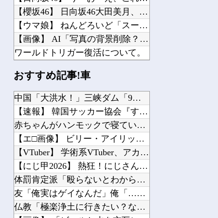
【櫻坂46】 日向坂46大田美月、この四期生らと交流がある模様
【ウマ娘】 ねんどろいど「スーパークリーク」【明日発売】
【画像】 AI「写真の背景削除？ガンプラの箱追加しといてあげよ????」
ワールドトリガー復活について。
【にじさんじ】 時間経過でどんどん沈んでいくVTuber
おすすめ記事!車
【にじさんじ】 リゼの登録者100万人記念グッズに折りたたみ傘『傘で草』『晴れて...
【画像】 テレ朝の気象予報士さん、意外と小さかった
中国「大洪水！」三峡ダム「9門開放！（全力放流」中国都市「三...
やっぱり肉が好き
【速報】 韓国サッカー協会『すでに時効だ』、外国人審判らへ性...
外国人「2026年バロンドールは誰が受賞すべき?」エンバペ、今季無冠でも初受賞か...
赤ちゃんがハンモックで寝ていた。淡々と静かに作業中 → 無心...
【エ□画像】 ビリー・アイリッシュ、マ○コ（女性器）披露
【VTuber】 学術系VTuber、アカデミア関係者らに「...
【にじ甲2026】 熱狂！にじさんじ甲子園2026#9！主催...
Powered by livedoor 相互RSS
体罰肯定派「殴らないとわからない奴もいる」ワイ「いや司法や警...
友「俺実はゲイなんだ」俺「……なぁ？それなんで俺に言った？」
仏教「極楽浄土に行きたい？なら金払えや！」キリスト教「お金は...