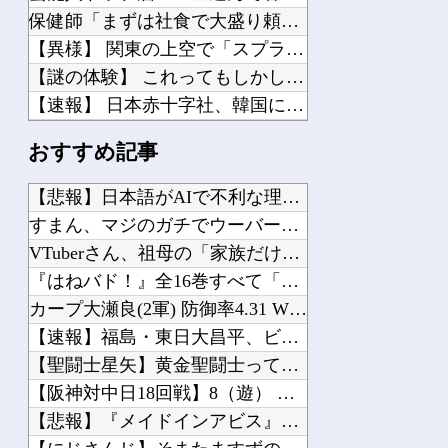
保健師「まずは社食で大盛り頼むの辞めてみます？」 ワイ「…食っちゃいけないものを...
【異様】 関東の上空で「スプライト」という発光現象が観測される！多くの人が地上か...
【謎の体験】 これってもしかして幽体離脱だったのか？
【速報】 日本赤十字社、韓国に超希少血液Jr(a-)を提供「韓国内では適合する血...
中国「大洪水！」三峡ダム「9門開放！（全力放流」中国都市「三峡沿線の道路水没」中...
おすすめ記事
「あきれてモノが言えない」「国を維持できるの？」外国人の永住許可要件の厳格化で在...
【鹿児島】 突然右折し路面電車と衝突 乗っていた男女3人は車を放置しダッシュで逃...
【悲報】日本語がAIで不利な理由、明らかになってしまう他
"テレビ大好き"高齢者の「テレビ離れ」が始まった
すまん、マジのガチでウーバーが無理なんやが他
【AM4】 さすがにDDR5へ乗り換えるタイミング逃し感が半端ない
VTuberさん、祖母の「家族だけの一日葬」をした結果ｗｗｗ...
【悲報】 『自認レイブンクロー』 ← こいつらのタチ悪い率は異常
『はねバド！』全16巻すべて「50％ポイント還元」セール！6...
スタバで大量にいるMacBookいじってるやつって何やってんの？
カープ大瀬良(2軍) 防御率4.31 WHIP1.39 QS...
【トラウマ】 映画・特撮・アニメ・漫画・ゲームで「主人公がガチで敗北した回」と聞...
【速報】福島・東日大昌平、ビデオ判定活かして甲子園初勝利→い...
【聖闘士星矢】黄金聖闘士って蟹座ばかりネタにされますが牡牛座...
【阪神対中日18回戦】8（遊） 熊谷 敬宥 8（捕） 加藤 ...
【悲報】『メイドインアビス』劇場版の主題歌にVTuberが起...
Powered by livedoor 相互RSS