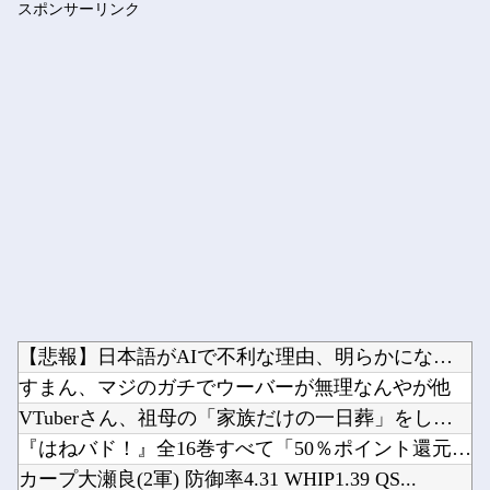
スポンサーリンク
【画像】 「ビールと水を交互に飲まないと倒れるグラス」発売
Powered by livedoor 相互RSS
【悲報】日本語がAIで不利な理由、明らかになってしまう他
すまん、マジのガチでウーバーが無理なんやが他
VTuberさん、祖母の「家族だけの一日葬」をした結果ｗｗｗ...
『はねバド！』全16巻すべて「50％ポイント還元」セール！6...
カープ大瀬良(2軍) 防御率4.31 WHIP1.39 QS...