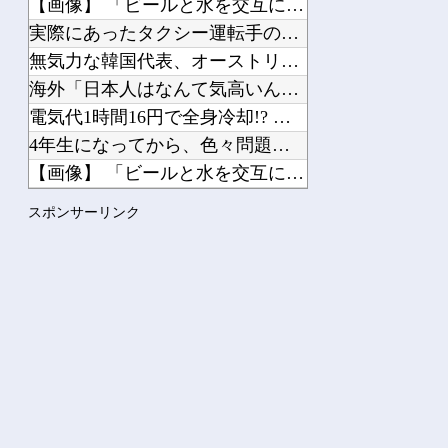
【画像】 「ビールと水を交互に飲まないと倒れるグラス」発売
実際にあったタクシー運転手の不可解すぎる体験談
無気力な韓国代表、オーストリアにも0-1で敗北…3月のAマッ...
海外「日本人はなんて気高いんだ！」 英高級紙も驚愕した極限の...
電気代1時間16円で全身冷却!? 全身を冷やす“人間用冷蔵庫...
4年生になってから、色々問題が出て来てる娘。私も毎日怒鳴り続...
【画像】 「ビールと水を交互に飲まないと倒れるグラス」発売
【悲報】 味噌ラーメンで行列、出来ない
スポンサーリンク
ジムニーノマド買ったオーナーの不具合報告内容がどれも独特すぎ...
Powered by livedoor 相互RSS