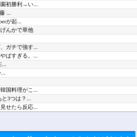
初勝利→い...
...
が起...
大げんかで草他
ガチで強す...
ばすぎる。...
..
..
国料理がこ...
3つは？...
せたら反応...
けるの...
るウクライ...