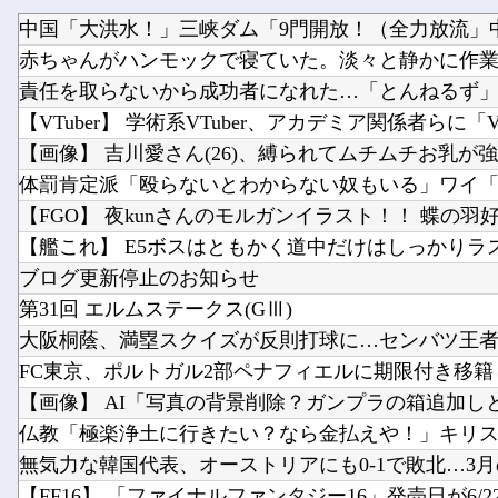
【画像】 吉川愛さん(26)、縛られてムチムチお乳が
【FGO】 夜kunさんのモルガンイラスト！！ 蝶の羽
ブログ更新停止のお知らせ
第31回 エルムステークス(GⅢ)
大阪桐蔭、満塁スクイズが反則打球に…センバツ王者
【画像】 AI「写真の背景削除？ガンプラの箱追加しと