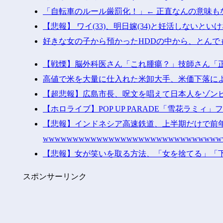
「自転車のルール厳罰化！」← 正直なんの意味も
【悲報】 ワイ(33)、明日嫁(34)と妊活しないとい
好きな女の子から預かったHDDの中から、とんで
【戦慄】脳外科医さん「これ腫瘍？」技師さん「
高値で米を大量に仕入れた米卸大手、米価下落に
【超悲報】広島市長、呪文を唱えて日本人をゾン
【ホロライブ】POP UP PARADE「雪花ラミィ
【悲報】インドネシア高速鉄道、上半期だけで前
wwwwwwwwwwwwwwwwwwwwwwwwwwwww
【悲報】女が笑いを取る方法、「女を捨てる」「
スポンサーリンク