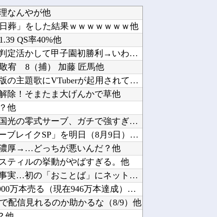
理なんやが他
の一日葬」をした結果ｗｗｗｗｗｗｗ他
.39 QS率40%他
【速報】福島・東日大昌平、ビデオ判定活かして甲子園初勝利→いわき勢55年ぶりの快挙に高校野...
敬宥 8（捕） 加藤 匠馬他
【悲報】『メイドインアビス』劇場版の主題歌にVTuberが起用されてまたまたまた炎上、もう...
解除！そまたま大げんかで草他
？他
【画像】「テニスの王子様」の手塚国光の零式サーブ、ガチで強すぎるｗｗｗｗ他
フジテレビ「2026 FORMULA1 サマーブレイクSP」を明日（8月9日）から12日間...
濃厚→…どっちが悪いんだ？他
スティルの挙動がやばすぎる。他
【驚愕】悠仁さまがもう19歳という事実…初の「おことば」にネット民驚嘆他
任天堂「今期中にSwitch2ソフトを6000万本売る（現在946万本達成）」他
無料で配信見れるのか助かるな（8/9）他
？他