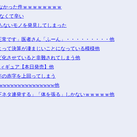
なかった件ｗｗｗｗｗｗｗｗ
けなくて辛い
もないモノを発見してしまった
正常です」医者さん「ふーん」・・・・・・・・・他
よって決算が凄まじいことになっている模様他
ビ化させていると非難されてしまう他
」フィギュア【本日発売】他
年の赤字を上回ってしまう
wwwwwwwwwwwwwwww他
下ネタ連発する」「体を張る」しかないｗｗｗｗｗ他