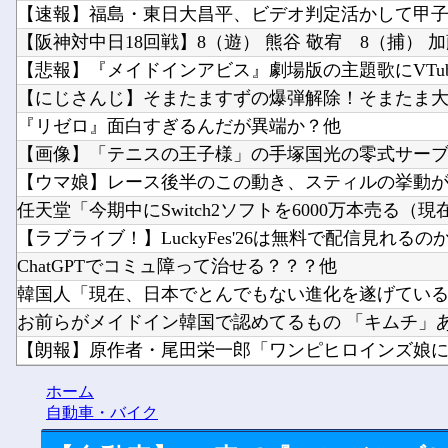
【速報】福島・東日大昌平、ビデオ判定活かして甲子園
【阪神対中日18回戦】8（遊） 熊谷 敬宥 8（捕） 加藤 
【悲報】『メイドインアビス』劇場版の主題歌にVTuber
【にじさんじ】そまたますずの爆弾解除！そまたま
『リゼロ』面白すぎるんだが異端か？他
【画像】「テニスの王子様」の手塚国光の零式サーブ、
【ウマ娘】レース後半のこの動き、スティルの挙動がや
任天堂「今期中にSwitch2ソフトを6000万本売る（現在.
【ラブライブ！】LuckyFes'26は無料で配信見れるのか.
ChatGPTでコミュ障って治せる？？？他
韓国人「現在、日本でとんでもない進化を遂げている韓
お前らがメイドイン韓国で認めてるもの 「キムチ」あと
【朗報】原作者・尾田栄一郎「ワンピヒロインズ娘に見
【PC電源】いったい誰に見せるためにそんな所にLCD付
ホーム
【動画】ロシア軍のドローンをネット発射装置で撃墜す
自動車・バイク