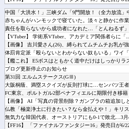
中国「大洪水！」三峡ダム「9門開放！（全力放流」中国
赤ちゃんがハンモックで寝ていた。淡々と静かに作業中 
【画像】 「ビールと水を交互に飲まないと倒れるグ
責任を取らないから成功者になれた…「とんねるず」「
【VTuber】 学術系VTuber、アカデミア関係者らに「..
【画像】 吉川愛さん(26)、縛られてムチムチお乳が強調
体罰肯定派「殴らないとわからない奴もいる」ワイ「い
【艦これ】 E5ボスはともかく道中だけはしっかりラスダ
ブログ更新停止のお知らせ
第31回 エルムステークス(GⅢ)
大阪桐蔭、満塁スクイズが反則打球に…センバツ王者
FC東京、ポルトガル2部ペナフィエルに期限付き移籍し
【画像】 AI「写真の背景削除？ガンプラの箱追加しとい
仏教「極楽浄土に行きたい？なら金払えや！」キリスト
無気力な韓国代表、オーストリアにも0-1で敗北…3月の
【FF16】 「ファイナルファンタジー16」発売日が6/22.