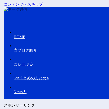
コンテンツへスキップ
HOME
当ブログ紹介
にゅーぷる
5chまとめのまとめX
News人
スポンサーリンク