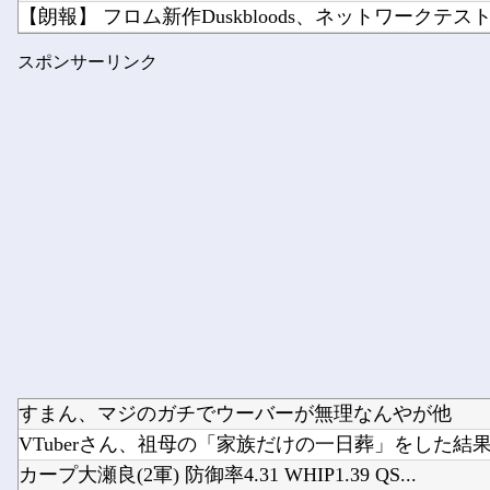
【朗報】 フロム新作Duskbloods、ネットワークテスト.
電気代1時間16円で全身冷却!? 全身を冷やす“人間用冷蔵
スポンサーリンク
【画像】 「ビールと水を交互に飲まないと倒れるグ
すまん、マジのガチでウーバーが無理なんやが他
VTuberさん、祖母の「家族だけの一日葬」をした結果ｗ
カープ大瀬良(2軍) 防御率4.31 WHIP1.39 QS...