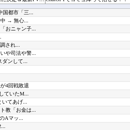
【朗報】 フロム新作Duskbloods、ネットワークテストキタ━━━━(゜∀゜)━━━━...
都市「三...
電気代1時間16円で全身冷却!? 全身を冷やす“人間用冷蔵庫”『ど冷えもんBOX』→工事現...
お前らがメイドイン韓国で認めてる
→ 無心...
ラス」発売
おニャン子...
.
【PC電源】いったい誰に見せるため
され...
や司法や警...
Powered by livedoor 相互RSS
ンして...
が4回戦敗退
ていたM...
てあげ...
教「お金は...
Aマッ...
..