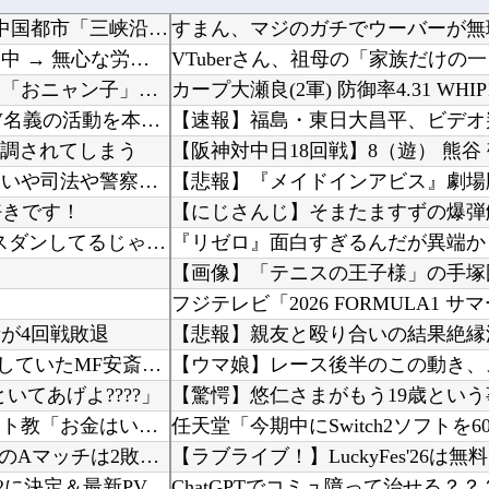
中国「大洪水！」三峡ダム「9門開放！（全力放流」中国都市「三峡沿線の道路水没」中国政府「高...
すまん、マジのガチでウーバーが無
赤ちゃんがハンモックで寝ていた。淡々と静かに作業中 → 無心な労働者の顔はこちらです…
VTuberさん、祖母の「家族だけ
責任を取らないから成功者になれた…「とんねるず」「おニャン子」「AKB」とヒットを出し続け...
カープ大瀬良(2軍) 防御率4.31 WHIP1
【VTuber】 学術系VTuber、アカデミア関係者らに「V名義の活動を本人の業績として...
強調されてしまう
【阪神対中日18回戦】8（遊） 熊谷 
体罰肯定派「殴らないとわからない奴もいる」ワイ「いや司法や警察に突き出せばいいよね」
好きです！
【にじさんじ】そまたますずの爆弾
【艦これ】 E5ボスはともかく道中だけはしっかりラスダンしてるじゃねーか
『リゼロ』面白すぎるんだが異端か
が4回戦敗退
【悲報】親友と殴り合いの結果絶縁
FC東京、ポルトガル2部ペナフィエルに期限付き移籍していたMF安斎颯馬の復帰を発表 「自分...
【ウマ娘】レース後半のこの動き、
いてあげよ????」
仏教「極楽浄土に行きたい？なら金払えや！」キリスト教「お金はいりません皆天国に行かせましょ...
無気力な韓国代表、オーストリアにも0-1で敗北…3月のAマッチは2敗で終＝韓国の反応
【ラブライブ！】LuckyFes'26は
【FF16】 「ファイナルファンタジー16」発売日が6/22に決定＆最新PV公開！思ったよ...
ChatGPTでコミュ障って治せる？？