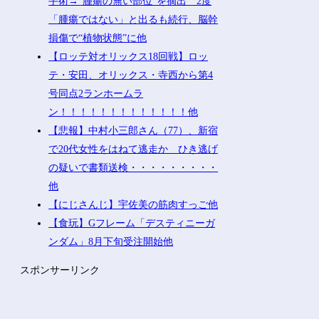
手術→“腫瘍の無い部位”を摘出 2度
「腫瘍ではない」と出るも続行、脳幹
損傷で“植物状態”に他
【ロッテ対オリックス18回戦】ロッ
テ・安田、オリックス・寺西から第4
号同点2ランホームラ
ン！！！！！！！！！！！！！他
【悲報】中村小三郎さん（77）、新宿
で20代女性をはねて逃走か ひき逃げ
の疑いで書類送検・・・・・・・・・
他
【にじさんじ】宇佐美の筋肉すっご他
【食玩】Gフレーム「デスティニーガ
ンダム」8月下旬受注開始他
スポンサーリンク