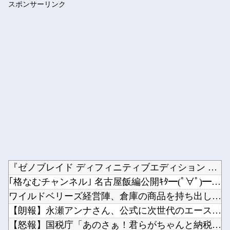
スポンサーリンク
職場の人妻と不倫をして、ついに、、、
Powered by livedoor 相互RSS
『ゼノブレイド ディフィニティブエディション Nintend...
｢格なむチャンネル｣ 名古屋飯編公開ｷﾀ━(ﾟ∀ﾟ)━!【乃...
ワイルドベリーズ経営陣、倉庫の商品を持ち出し「ドローン攻撃で...
【朗報】永瀬アンナさん、公式に次世代のエースとして認められる...
【怒報】国税庁「あのさぁ！君らがちゃんと納税してくれないとこ...