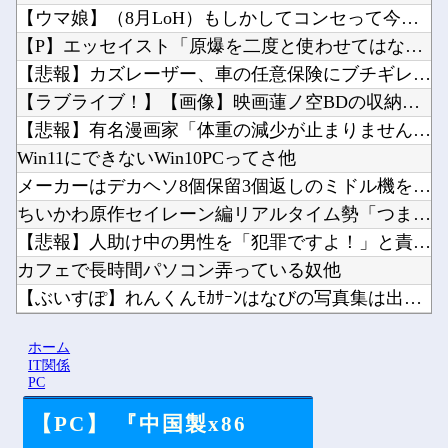
【ウマ娘】（8月LoH）もしかしてコンセって今回は微妙スキル...
【P】エッセイスト「原爆を二度と使わせてはならない」→リプ「...
【悲報】カズレーザー、車の任意保険にブチギレてしまう！！！！...
【ラブライブ！】【画像】映画蓮ノ空BDの収納ケースイラスト他
【悲報】有名漫画家「体重の減少が止まりません」→ファンから心...
Win11にできないWin10PCってさ他
メーカーはデカヘソ8個保留3個返しのミドル機を出せよ！！！！...
ちいかわ原作セイレーン編リアルタイム勢「つまんねえ」「ゴミ」...
【悲報】人助け中の男性を「犯罪ですよ！」と責めた女性、警察が...
カフェで長時間パソコン弄っている奴他
【ぶいすぽ】れんくんﾓｶｻｰﾝはなびの写真集は出ない他
【るろうに剣心】劍客兵器の飛號・龍勢勇星、超ミサイル技術の持...
ホーム
海外「あるある！」日本を旅行した外国人が患う新たな症状「日本...
IT関係
PC
【PC】 『中国製x86