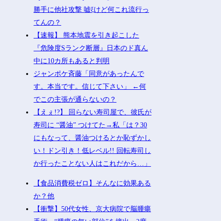
勝手に他社攻撃 嘘ξけど何これ流行っ
てんの？
【速報】 熊本地震を引き起こした
『危険度Sランク断層』日本のド真ん
中に10カ所もあると判明
ジャンポケ斉藤「同意があったんで
す。本当です。信じて下さい」 ←何
でこの主張が通らないの？
【えぇ!?】 回らない寿司屋で、彼氏が
寿司に “醤油” つけてた→私「は？30
にもなって、醤油つけるとか恥ずかし
い！ドン引き！低レベル!! 回転寿司し
か行ったことない人はこれだから…」
【食品消費税ゼロ】そんなに効果ある
か？他
【衝撃】50代女性、京大病院で脳腫瘍