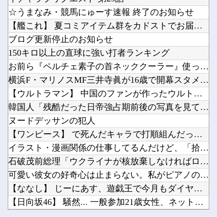
フランス人「欲張りすぎだ」中村敬斗、ランス残留の可能性を会長が示唆！移籍金が交渉の壁に.....
カフェで長時間パソコン弄っている奴他
☆うまなみ・競馬にゅーす速報 終了のお知らせ
職場の人妻と不倫をして、ついに、、、
彼と婚約指輪を見に行った。 店員「ご予算は？」 彼氏「80万円くらいで。最大で90万円か...
【艦これ】 夏コミアイテム群をカドストでお届け！
スタバで大量にいるMacBookいじってるやつって何やってんの？他
ブログ更新停止のお知らせ
【ぶいすぽ】れんくんﾓｶｻｰﾝはなびの写真集は出ない他
150キロ以上の直球に強い打者ランキング
【るろうに剣心】劍客兵器の飛號・龍勢勇星、超ミサイル技術の持ち主なのに惜しい男を亡くした・...
お前ら『ペルチェ素子の首ネッククーラー』使ったことあるか？
Powered by livedoor 相互RSS
失敗ゲームハード3選「ドリームキャスト」「セガサターン」他
横浜F・マリノスMF三井寺眞が16歳で開幕スタメン出場し最年...
ファイアーエムブレム新作、エッチキャラ登場で始まる他
【ウルトラマン】 中国のファンが作ったウルトラ問題児一覧ｗｗ...
韓国人「残酷だった日帝強占期前後の写真を見てみよう」
ヌードデッサンの犯人
【ワンピース】 で死んだキャラで打順組んだったｗｗｗｗ
Powered by livedoor 相互RSS
イラスト・漫画関係の仕事してるんだけど、「拾い物ですが」とか...
石破茂前総理「ウクライナが核放棄しなければロシア侵攻しなかっ...
可愛い彼女の好奇心は止まらない。私がピアノの鍵盤を何度か叩い...
【ななし】 じーにあす、遊戯王で今月もダイヤ到達！『先生もう...
【日向坂46】 騒然... 一般参加21歳女性、ネットニュー...
フランス人「欲張りすぎだ」中村敬斗、ランス残留の可能性を会長...