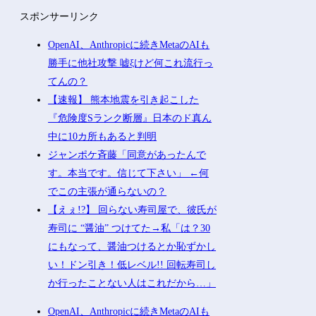
スポンサーリンク
OpenAI、Anthropicに続きMetaのAIも
勝手に他社攻撃 嘘ξけど何これ流行っ
てんの？
【速報】 熊本地震を引き起こした
『危険度Sランク断層』日本のド真ん
中に10カ所もあると判明
ジャンポケ斉藤「同意があったんで
す。本当です。信じて下さい」 ←何
でこの主張が通らないの？
【えぇ!?】 回らない寿司屋で、彼氏が
寿司に “醤油” つけてた→私「は？30
にもなって、醤油つけるとか恥ずかし
い！ドン引き！低レベル!! 回転寿司し
か行ったことない人はこれだから…」
OpenAI、Anthropicに続きMetaのAIも