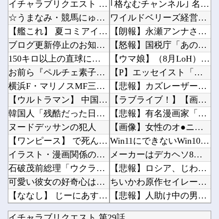
イチャラブリクエスト 第29話
｢格なむチャンネル｣ 名古屋飯編公開ｷﾀ━(ﾟ∀ﾟ)━!【乃木坂46】他
☆うまなみ・競馬にゅーす速報 終了のお知らせ
ワイルドベリーズ経営陣、倉庫の商品を持ち出し「ドローン攻撃で焼失した」として処理…ロシア当...
【艦これ】 夏コミアイテム群をカドストでお届け！
【朗報】永瀬アンナさん、公式に次世代のエースとして認められる他
ブログ更新停止のお知らせ
【怒報】国税庁「あのさぁ！君らがちゃんと納税してくれないとこうなっちゃうけどどうする？！」...
150キロ以上の直球に強い打者ランキング
【ウマ娘】（8月LoH）もしかしてコンセって今回は微妙スキルだったりするか？他
お前ら『ペルチェ素子の首ネッククーラー』使ったことあるか？
【P】エッセイスト「原爆を二度と使わせてはならない」→リプ「もちろん中国の核も非難する？」...
横浜F・マリノスMF三井寺眞が16歳で開幕スタメン出場し最年少記録更新 さらにデビュー戦で...
【悲報】カズレーザー、車の任意保険にブチギレてしまう！！！！！！他
【ウルトラマン】 中国のファンが作ったウルトラ問題児一覧ｗｗｗｗｗ
【ラブライブ！】【画像】映画蓮ノ空BDの収納ケースイラスト他
韓国人「残酷だった日帝強占期前後の写真を見てみよう」
【悲報】有名漫画家「体重の減少が止まりません」→ファンから心配の声：26/08/07のニュ...
ヌードデッサンの犯人
【画像】女性のオ●ニー事情、衝撃の事実が発覚してしまうｗｗｗｗｗｗｗ他
【ワンピース】 で死んだキャラで打順組んだったｗｗｗｗ
Win11にできないWin10PCってさ他
イラスト・漫画関係の仕事してるんだけど、「拾い物ですが」とか言ってTwitterで勝手に自...
メーカーはデカヘソ8個保留3個返しのミドル機を出せよ！！！！他
石破茂前総理「ウクライナが核放棄しなければロシア侵攻しなかった」！
【悲報】ロシア、じわじわと逝き始める他
可愛い彼女の好奇心は止まらない。私がピアノの鍵盤を何度か叩いてみた → すると彼女はこうな...
ちいかわ原作セイレーン編リアルタイム勢「つまんねえ」「ゴミ」「早く終われ」「ナガノに長編は...
【ななし】 じーにあす、遊戯王で今月もダイヤ到達！『先生もう笑うしかなくなっとりますやん』...
【悲報】人助け中の男性を「犯罪ですよ！」と責めた女性、警察が来た瞬間逃げる他
【日向坂46】 騒然... 一般参加21歳女性、ネットニュースに
【悲報】未来で待ってる女さん、あまりにも多すぎて大渋滞に?他
イチャラブリクエスト 第29話