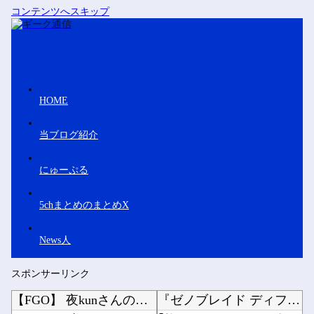
コンテンツへスキップ
HOME
当ブログ紹介
にゅーぷる
5chまとめのまとめX
News人
スポンサーリンク
【FGO】 夜kunさんのモルガンイラスト！！ 蝶の羽好きです！
『ゼノブレイド ディフィニティブエディション Nintendo Switch 2 Edit...