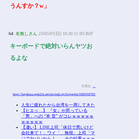
うんすか？w」
64:
名無しさん
23/05/07(日) 10:20:15 ID:JfdT
キーボードで絶対いらんヤツお
るよな
引用元:
・
https://hayabusa.open2ch.net/test/read.cgi/livejupiter/1683418763/
人生に疲れたから台湾を一周してきた
【ヒエッ…】 『女』が思っている
「男」への “本 音” がコレｗｗｗｗｗ
ｗｗｗｗｗ
【凄い】 LINE上司「休日で悪いけど
会社来て！」ワイ「…無視」上司「マ
ジでヤバいから！」←その結果ｗｗｗ