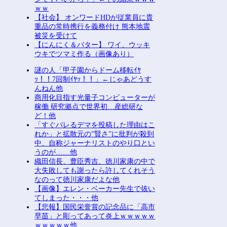
ｗｗ
【社会】 オンワードHDが従業員に貴
重品の常時携行を義務付け 熊本地震
被災を受けて
【にんにく＆バター】 ワイ、ウッキ
ウキでツマミ作る（画像あり）
謎の人「甲子園からドーム移転ｲﾔ
ｯ！！7回制ｲﾔｯ！！」←じゃあどうす
んねん他
商用化目指す光量子コンピューターが
稼働 研究拠点で世界初…産総研な
ど！他
「すぐバレるデマを投稿した理由はこ
れか」と拡散元の”賢さ”に批判が殺到
中、自称ジャーナリストのやり口とい
うのが……他
織田信長、豊臣秀吉、徳川家康の中で
大失敗しても謝ったら許してくれそう
なのって徳川家康だよな他
【画像】エレン・ベーカー先生で抜い
てしまった・・・他
【悲報】国民栄誉賞の記念品に「高市
早苗」と彫ってあって炎上ｗｗｗｗｗ
ｗｗｗｗｗ他