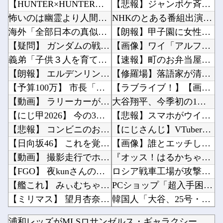
【HUNTER×HUNTER】 あたしの昔の写真見せようか？
【悲報】ジャンポケ斉藤、懲役７年求刑ｗｗｗｗｗｗｗ他
怖いのは幽霊より人間なのか？ 暴力団にまつわる怖い話傑作7選
NHKのとある番組出演者、NHK職員に性加害してPTSDに追い込み休職させていた・・・他
海外「全部日本の真似だったのか…」 日本の普通のテレビ番組が最新SNSの数十年先を行ってい...
【朗報】甲子園に女性審判が仲間入り→初出場で流した涙に「絶対失敗できない」ファン称賛ｗｗｗ...
【疑問】 ガンダムの戦艦って砲塔外してそこにビームライフル挿しといたらいいんじゃない？？？...
【画像】ワイ「アルファードいいなあ。買いに行くか」店員「ほいっ見積もりな！」ワイ「金額おか...
義弟「子供３人を育てられないから引き取って」私「なぜ？」義弟「子なしだから。実子がいたら差...
【速報】町のお弁当屋さん「申し訳ないが消費税1%になったらその分商品代を値上げするわ」 「...
【朗報】 エルデンリングマグネットきたあああああ
【修羅場】落語家が清水良太郎さんを恨んでる『理由』、ガチでヤバイ・・・・・他
【予算100万】 市長「特定外来生物クビアカは気持ち悪い虫だしそんな需要ないと思う」1匹3...
【ラブライブ！】【画像】花陽ちゃんってえ すぎない？他
【動画】 ラリーカーが大ジャンプして横転
大谷翔平、今季初の1試合2HR 25号先頭弾＆26号も空砲…ド軍は今季ワースト6連敗他
【にじ甲2026】 今の3年モードはKONAMIが意図したバランスなのか気になる
【悲報】スマホがウイルス感染してる助けてくれ?他
【悲報】 コンビニのおにぎり、誰も食べなくなる…
【にじさんじ】VTuber昔話『竹取物語』他
【日向坂46】 これを覚えているおひさま0人説
【画像】誰とエッチしたいか見解が別れる六人衆ｗｗｗｗｗｗｗｗｗ他
【動画】 撮影走行でホンダADUO改良型エンジン（PU）を搭載したアストンマーチンが“いい...
『オッス！はるかちゃん』全巻「99円」セール！全3巻「1,584円」→「297円」！男だら...
【FGO】 夜kunさんのモルガンイラスト！！ 蝶の羽好きです！
ロシア戦車工場が攻撃されないのは、ウクライナ側が標的優先順位は低いとは判断か？！他
【艦これ】 みぃむちゃんカワイイネエ・・・
PCショップ「超入手困難のDDR5 96GBx2 Registered ECCのサーバー用...
【ミリマス】 望月杏奈「キスの練習……？」
韓国人「大谷、25号・26号マルチホームランの大活躍！」→「日本人打者はあんなに活躍してる...
ブログ更新停止のお知らせ
【動画】新型のさすまた、限界突破ｗｗｗｗｗｗ他
浦和レッズがMLSロサンゼルス・ギャラクシーのDF山根視来を...