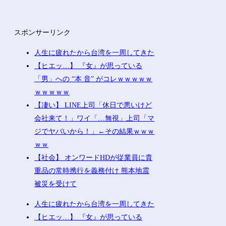
スポンサーリンク
人生に疲れたから台湾を一周してきた
【ヒエッ…】 『女』が思っている
「男」への “本 音” がコレｗｗｗｗｗ
ｗｗｗｗｗ
【凄い】 LINE上司「休日で悪いけど
会社来て！」ワイ「…無視」上司「マ
ジでヤバいから！」←その結果ｗｗｗ
ｗｗ
【社会】 オンワードHDが従業員に貴
重品の常時携行を義務付け 熊本地震
被災を受けて
人生に疲れたから台湾を一周してきた
【ヒエッ…】 『女』が思っている