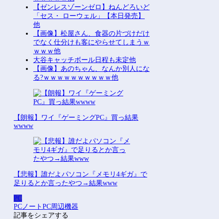
【ゼンレスゾーンゼロ】ねんどろいど
「セス・ ローウェル」【本日発売】
他
【画像】松屋さん、食器の片づけだけ
でなく仕分けも客にやらせてしまうｗ
ｗｗｗ他
大谷キャッチボール日程も未定他
【画像】あのちゃん、なんか別人にな
る?ｗｗｗｗｗｗｗｗｗｗ他
【朗報】ワイ『ゲーミングPC』買っ結果
wwww
【悲報】誰だよパソコン『メモリ4ギガ』で
足りるとか言ったやつ→結果www
PC
PC
ノートPC
周辺機器
記事をシェアする