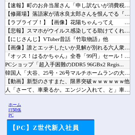
【速報】町のお弁当屋さん「申し訳ないが消費税1%になったらそ...
【修羅場】落語家が清水良太郎さんを恨んでる『理由』、ガチでヤ...
【ラブライブ！】【画像】花陽ちゃんってえ すぎない？他
【悲報】スマホがウイルス感染してる助けてくれ?他
【にじさんじ】VTuber昔話『竹取物語』他
【画像】誰とエッチしたいか見解が別れる六人衆ｗｗｗｗｗｗｗｗ...
『オッス！はるかちゃん』全巻「99円」セール！全3巻「1,5...
PCショップ「超入手困難のDDR5 96GBx2 Regis...
韓国人「大谷、25号・26号マルチホームランの大活躍！」→「...
【動画】新型のさすまた、限界突破ｗｗｗｗｗｗ他
人「さーて、車乗るか。エンジン入れて、と」車「スパーイダマー...
【悲報】人気チケットが1秒で完売する理由、こういうことだった...
ホーム
自分はつまらなかったゲームがネットでは高評価の時←めちゃくち...
IT関係
PC
【PC】Z世代新入社員