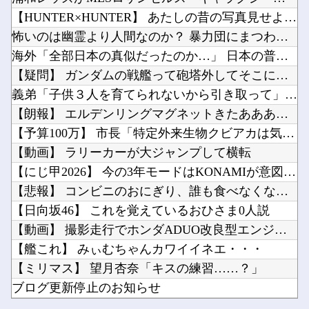
2025年は地味眼鏡巨乳先輩が流行る
人「さーて、車乗るか。エンジン入れて、と」車「スパーイダマーンッ」→炎上他
【HUNTER×HUNTER】 あたしの昔の写真見せようか？
【阪神】 大山悠輔が離婚発表 現役選手の公式発表は「異例中の異例」
【悲報】人気チケットが1秒で完売する理由、こういうことだったｗｗｗｗ他
怖いのは幽霊より人間なのか？ 暴力団にまつわる怖い話傑作7選
自分はつまらなかったゲームがネットでは高評価の時←めちゃくちゃムカつくよな他
海外「全部日本の真似だったのか…」 日本の普通のテレビ番組が...
格安電気代のためにインフラ投資を怠った韓国、朝鮮半島全域を猛暑が直撃してしまった結果……他
【疑問】 ガンダムの戦艦って砲塔外してそこにビームライフル挿...
※パイロットの希望で開発orカスタムした機体のパーツ補給ってどうなってるんだろうか？他
義弟「子供３人を育てられないから引き取って」私「なぜ？」義弟...
Powered by livedoor 相互RSS
【速報】日本製メモリに世界中から注文殺到！！！ １兆５０００億円で工場増築へ他
【朗報】 エルデンリングマグネットきたあああああ
【悲報】Googleのエンジニア「AIで仕事がつまらなくなった」他
【予算100万】 市長「特定外来生物クビアカは気持ち悪い虫だ...
【動画】 ラリーカーが大ジャンプして横転
【にじ甲2026】 今の3年モードはKONAMIが意図したバ...
【悲報】 コンビニのおにぎり、誰も食べなくなる…
Powered by livedoor 相互RSS
【日向坂46】 これを覚えているおひさま0人説
【動画】 撮影走行でホンダADUO改良型エンジン（PU）を搭...
【艦これ】 みぃむちゃんカワイイネエ・・・
【ミリマス】 望月杏奈「キスの練習……？」
ブログ更新停止のお知らせ
2025年は地味眼鏡巨乳先輩が流行る