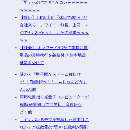
「男」への “本 音” がコレｗｗｗｗｗ
ｗｗｗｗｗ
【凄い】 LINE上司「休日で悪いけど
会社来て！」ワイ「…無視」上司「マ
ジでヤバいから！」←その結果ｗｗｗ
ｗｗ
【社会】 オンワードHDが従業員に貴
重品の常時携行を義務付け 熊本地震
被災を受けて
謎の人「甲子園からドーム移転ｲﾔ
ｯ！！7回制ｲﾔｯ！！」←じゃあどうす
んねん他
商用化目指す光量子コンピューターが
稼働 研究拠点で世界初…産総研な
ど！他
「すぐバレるデマを投稿した理由はこ
れか」と拡散元の”賢さ”に批判が殺到