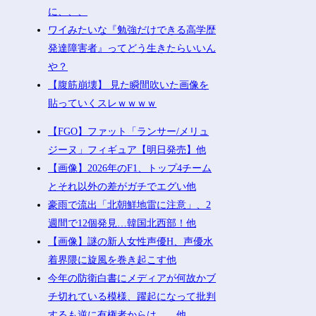
に、、、
ワイみたいな『勉強だけできる高学歴
発達障害者』ってどう生きたらいいん
や？
【腹筋崩壊】 見た瞬間吹いた画像を
貼っていくスレｗｗｗｗ
【FGO】ファット「ランサー/メリュ
ジーヌ」フィギュア【明日発売】他
【画像】2026年のF1、トップ4チーム
とそれ以外の差がガチでエグい他
豪雨で流出「北朝鮮地雷に注意」、2
週間で12個発見…韓国北西部！他
【画像】謎の新人女性声優H、声優水
着界隈に旋風を巻き起こす他
今年の防衛白書にメディアが何故かブ
チ切れている模様、躍起になって批判
するも逆に有権者からは……他