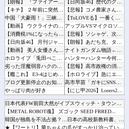
【朗報】 『ファイアーエムブレム 万紫千紅』真の主人公マイユニはキャラメイクが可能
【日向坂46】歴代のグループ在籍日数ランキングがこちら…他
【キチ】 ２年前に突然出て行った妻からです。「天井にへばりついてニタニタ笑ってないで出て行...
【悲報】コメ農家さん「今年は安くなりすぎ」「こんな値段じゃ米作りをやめる人も多くなるんじゃ...
中国「大豪雨！」三峡ダム「基礎部分破損」中国「全力放流！」台風13号「中国上陸予測」台風1...
【ToLOVEる】一番くじ「To LOVEる-とらぶる-ダークネス」フィギュアあり【発売決...
【動画】 ウクライナのダンサーの驚くべき超絶足技ダンスが凄すぎるｗ！！
アップルVSマイクロソフトならどっちが強いんや？他
【消費税1%になったら】 町のお弁当屋さん「申し訳ないがその分商品代を値上げして店頭価格を...
【悲報】ソシャゲ、次々とサ終→会社が過去最多で倒産しまくってしまう・・・他
【日向坂46】 月刊ジャイアンツ公式、重大告知！
【朗報】あだち充、タッチの上杉達也が浅倉南に告白したシーンを完全再現ｗｗｗｗｗ他
【動画】 美人女優さん、映画でマ●コのビラビラまでめくらせてしまうｗｗｗｗｗｗ
ナイトガンダム物語←ナイトガンダムしか覚えてないという事実他
ホロライブ「兎田ぺこら」ホロ夏アモアス炎上！嘘が嫌い「姫森ルーナ」筋を通す「大空スバル」ケ...
ハンターハンター今何やってるかわからないWWW他
劣った淫魔弱音ハクの性活 第2話
【悲報】高市政権の消費税減税に反対している９人の自民党議員が全て判明！！！！ やっぱりコイ...
【艦これ】 E3-4はじめたけど画面の端から端まで行くんだな！
【ホロライブ】急にエッッなイラスト出してきてびっくりしたで他
ブログ更新停止のお知らせ
高市早苗「ガキにSNSは早いやろ」SNS年齢制限法案提出検討他
やっぱり肉が好き
【にじ甲2026】Losers2回戦第1試合：新台附属 - ギラギラホスト！ギラホスうおお...
【FGO】 オシャレな店でオシャレな私服マシュがオシャレなパンケーキを食べてるイラスト！ ...
「鬼滅の刃」があそこまでヒットしたのって、やっぱ『ノイズ』が一切無いからよな！！他
日本代表FW前田大然がイプスウィッチ・タウンへ移籍決定！プレ...
阪神タイガース三塁コーチ田中秀太、辞任要請
『MYST』シリーズって正直ADVゲームの最高傑作だよね他
【METAL ROBOT魂】 ズゴック SEED FRRED...
【オカルト】 なぜ人工宇宙のこの世界の方が、本物の宇宙より本物らしいのか？
【速報】AKB48が千葉ロッテ参戦、佐藤綺星の始球式＆3曲披露に裏住民歓喜ｗｗｗ他
韓国が独島を不法占拠？…日本の高校新教科書、また強引な主張＝...
【ウマ娘】スティルの音楽隊「ﾆｬｰﾝ」「ﾆｬｰﾝ」「ﾆｬｰﾝ」「ﾆｬｰﾝ?」他
★【ワートリ】華ちゃんの爪がすっかり治っていればいいけどね