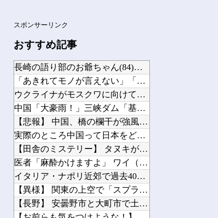
スポンサーリンク
おすすめ記事
長崎の語り部のお爺ちゃん(84)、学生に『日本も核武装が必要』と言われびっくり
「あきれてモノが言えない」「国を維持できるの？」外国人の永住許可要件の厳格化で在...
ウクライナがモスクワに向けて初の弾道ミサイルを発射か？！
中国「大豪雨！」三峡ダム「基礎部分破損」中国「全力放流！」台風13号「中国上陸予...
【悲報】 中国、橋の欄干が強風一発で粉々に 鉄筋ゼロ 当局「接着剤でくっつけただ...
実際のところ中国って日本をどうしたいんやろな？
【田舎のミステリー】 タヌキが人間に化ける説、これ多分マジ
医者「麻酔かけますよ」 ワイ（全身麻酔に耐えて見せる！うおおおおおお！！！！）→
イタリア・ナポリ近郊で過去40年で最大規模の地震「M4.7」の揺れを観測
【異様】 関東の上空で「スプライト」という発光現象が観測される！多くの人が地上か...
【長野】 安曇野市と大町市で土砂崩落 山中の道路が寸断 宿泊客や登山客など計40...
【お前らも気をつけような！】 ガールズバンドのボーカルさん、客席ダイブした結果『...