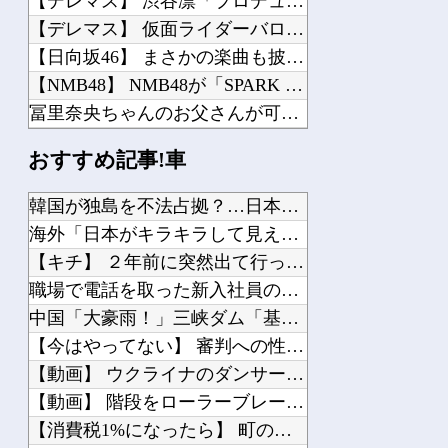
【デレマス】 渋谷凛「プロデューサーは何派？」
【デレマス】 仮面ライダーバロンＰ第２話「蒼翼の乙女」
【日向坂46】 まさかの楽曲も披露！『三期生LIVE』愛知公演のレポがこちら
【NMB48】 NMB48が「SPARK 2026 in YAMANAKAKO」...
冨里奈央ちゃんのお父さんが可哀想すぎるｗ【乃木坂46】
【トミカ ジョブレイバー】 「ライジングポリスブレイバー デカライドアーマー白バ...
おすすめ記事!車
【画像】 15歳のアニメージュ読者（たぶん女の子）、うっかりガンダム富野に質問し...
【画像】 AI「写真の背景削除？ガンプラの箱追加しといてあげよ????」
韓国が独島を不法占拠？…日本の高校新教科書、また強引な主張＝...
【ホロライブ】 ※杉田さんはねっ子神です
海外「日本がキラキラして見える…」 日本の街頭インタビューに...
【にじ甲2026】 冷静に考えるとなんだこのえっっっな格好は…？
【キチ】 ２年前に突然出て行った妻からです。「天井にへばりつ...
職場で電話を取った新入社員の女子がヒワイなことを言われてショ...
中国「大豪雨！」三峡ダム「基礎部分破損」中国「全力放流！」台...
【今はやってない】 審判への性接待疑惑…大韓サッカー協会が声...
Powered by livedoor 相互RSS
【動画】 ウクライナのダンサーの驚くべき超絶足技ダンスが凄す...
【動画】 階段をローラーブレードで滑り降りる女性
【消費税1%になったら】 町のお弁当屋さん「申し訳ないがその...