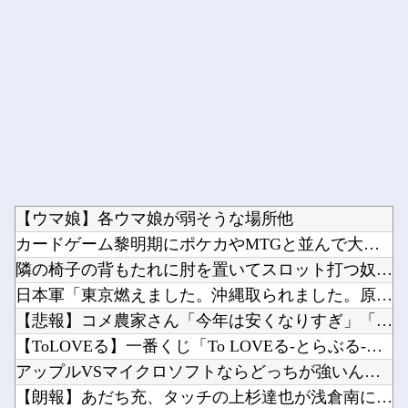
Powered by livedoor 相互RSS
【ウマ娘】各ウマ娘が弱そうな場所他
カードゲーム黎明期にポケカやMTGと並んで大人気だったという...
隣の椅子の背もたれに肘を置いてスロット打つ奴←これマジで意味...
日本軍「東京燃えました。沖縄取られました。原爆落とされました...
【悲報】コメ農家さん「今年は安くなりすぎ」「こんな値段じゃ米...
【ToLOVEる】一番くじ「To LOVEる-とらぶる-ダー...
アップルVSマイクロソフトならどっちが強いんや？他
【朗報】あだち充、タッチの上杉達也が浅倉南に告白したシーンを...