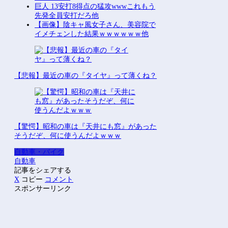
巨人 13安打8得点の猛攻wwwこれもう
先発全員安打だろ他
【画像】陰キャ風女子さん、美容院で
イメチェンした結果ｗｗｗｗｗｗ他
【悲報】最近の車の『タイヤ』って薄くね？
【驚愕】昭和の車は『天井にも窓』があった
そうだぞ、何に使うんだよｗｗｗ
自動車・バイク
自動車
記事をシェアする
X
コピー
コメント
スポンサーリンク