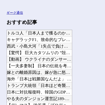
ギーク通信
おすすめ記事
トルコ人「日本人まで獲るのか」上田綺世、トルコ名門が巨額の正式オファー！現地サポ...
キャデラックF1、致命的なブレーキ問題の原因が明らかになるも解決には至っておらず...
西武・小島大河「1失点で負け投手にするのは野手として良くない」
【驚愕】 巨大カタツムリの ”殻だけ” を採取する方法、想像以上にエグくて震えた...
【動画】 ウクライナのダンサーの驚くべき超絶足技ダンスが凄すぎるｗ！！
【一夫多妻制】 日本の伝統を考えても、裕福な家庭は側室があったっていいと思う
嫁との離婚原因は、嫁が急に怒りっぽくなって無視されたり気持ち悪がられたりしたから...
海外「日本は戦勝国なんだよ」 戦後の日本人の特別な生き様に各国から称賛の声
トランプ大統領「日本ほど奇襲を知る国ない、真珠湾の時なぜ知らせなかったのか」…目...
日本に対抗報復時、韓国のGDP3.1%減少…韓国の被害がより大きい＝韓国の反応
やる夫のダンジョン運営記189-雑談所ネタ 第123話「なぜなにキャス狐さん・世...