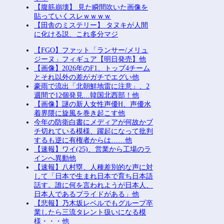
【腹筋崩壊】 見た瞬間吹いた画像を
貼っていくスレｗｗｗｗ
【田舎のミステリー】 タヌキが人間
に化ける説、これ多分マジ
【FGO】ファット「ランサー/メリュ
ジーヌ」フィギュア【明日発売】他
【画像】2026年のF1、トップ4チーム
とそれ以外の差がガチでエグい他
豪雨で流出「北朝鮮地雷に注意」、2
週間で12個発見…韓国北西部！他
【画像】謎の新人女性声優H、声優水
着界隈に旋風を巻き起こす他
今年の防衛白書にメディアが何故かブ
チ切れている模様、躍起になって批判
するも逆に有権者からは……他
【速報】ワイ(25)、営業から工場のラ
インへ異動他
【速報】八村塁、人種差別的な声に対
して「日本で生まれ日本で育ち日本語
話す。誰に何を言われようが日本人、
日本人であるプライドがある」他
【悲報】乃木坂レベルでもグループ卒
業したら三流タレント扱いになる模
様・・・他