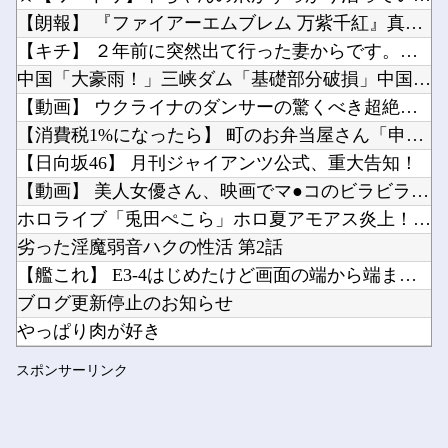
【悲報】日本の警察が拳銃で凶悪犯を射殺すると「本当に正しかったのか？」と疑われる異常社会他
【朗報】 『ファイアーエムブレム 万紫千紅』真の主人公マイユ...
【速報】中比スカボロー礁を巡る問題で遂に米国参戦、まさかのこっち擁護であっち批判！！他
【キチ】 ２年前に突然出て行った妻からです。「天井にへばりつ...
Powered by livedoor 相互RSS
ファミコンミニ「2016年発売」←マジかよｗｗｗｗｗ他
中国「大豪雨！」三峡ダム「基礎部分破損」中国「全力放流！」台...
次回の乃木ののゲストは5期生からこのメンバーが登場！！！【乃木坂46】他
【動画】 ウクライナのダンサーの驚くべき超絶足技ダンスが凄す...
【消費税1%になったら】 町のお弁当屋さん「申し訳ないがその...
【日向坂46】 月刊ジャイアンツ公式、重大告知！
【動画】 美人女優さん、映画でマ●コのビラビラまでめくらせて...
Powered by livedoor 相互RSS
ホロライブ「兎田ぺこら」ホロ夏アモアス炎上！嘘が嫌い「姫森ル...
劣った淫魔弱音ハクの性活 第2話
【艦これ】 E3-4はじめたけど画面の端から端まで行くんだな...
ブログ更新停止のお知らせ
やっぱり肉が好き
阪神タイガース三塁コーチ田中秀太、辞任要請
スポンサーリンク
【オカルト】 なぜ人工宇宙のこの世界の方が、本物の宇宙より本...