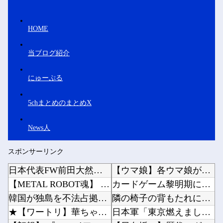
HOME
当ブログ紹介
にゅーぷる
5chまとめのまとめX
News人
スポンサーリンク
日本代表FW前田大然がイプスウィッチ・タウンへ移籍決定！プレミアリーグ初挑戦
【ウマ娘】各ウマ娘が弱そうな場所他
【METAL ROBOT魂】 ズゴック SEED FRREDOM ver明日予約開始！！キ...
カードゲーム黎明期にポケカやMTGと並んで大人気だったという誰も知らない謎のカードゲームが...
韓国が独島を不法占拠？…日本の高校新教科書、また強引な主張＝韓国の反応
隣の椅子の背もたれに肘を置いてスロット打つ奴←これマジで意味分からん他
★【ワートリ】華ちゃんの爪がすっかり治っていればいいけどね
日本軍「東京燃えました。沖縄取られました。原爆落とされました」←これ他