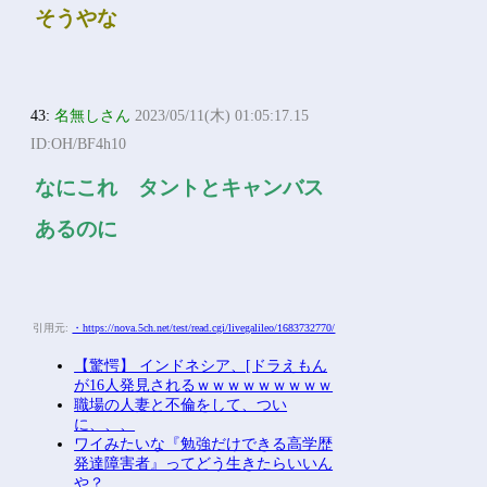
そうやな
43:
名無しさん
2023/05/11(木) 01:05:17.15
ID:OH/BF4h10
なにこれ タントとキャンバス
あるのに
引用元:
・https://nova.5ch.net/test/read.cgi/livegalileo/1683732770/
【驚愕】 インドネシア、[ドラえもん
が16人発見されるｗｗｗｗｗｗｗｗｗ
職場の人妻と不倫をして、つい
に、、、
ワイみたいな『勉強だけできる高学歴
発達障害者』ってどう生きたらいいん
や？