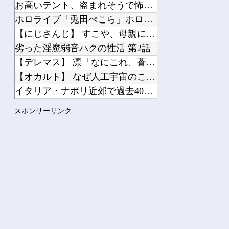
お高いテント、盗まれそうで怖くない？
ホロライブ「兎田ぺこら」ホロ夏アモアス炎上！嘘が嫌い「姫森ル...
【にじさんじ】 すこや、母親に「ゴミ持ってきなさいよ！」→ ...
劣った淫魔弱音ハクの性活 第2話
【デレマス】 凛「なにこれ、蒼穹のファフナー？」モバP「資料...
【オカルト】 なぜ人工宇宙のこの世界の方が、本物の宇宙より本...
イタリア・ナポリ近郊で過去40年で最大規模の地震「M4.7」...
【悲報】 『自認レイブンクロー』 ← こいつらのタチ悪い率は...
スポンサーリンク
トヨタGR86ってカッケーよな？
Powered by livedoor 相互RSS