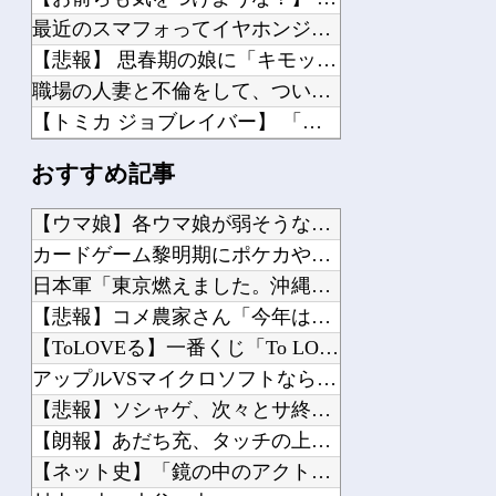
最近のスマフォってイヤホンジャック付いてないの?
【悲報】 思春期の娘に「キモッ」と言われたお父さん、グレるｗｗｗｗｗｗｗ
職場の人妻と不倫をして、ついに、、、
【トミカ ジョブレイバー】 「ライジングポリスブレイバー デカライドアーマー白バ...
フロム以外の高難易度ゲーをやらない理由ｗｗｗｗ
おすすめ記事
【画像】 15歳のアニメージュ読者（たぶん女の子）、うっかりガンダム富野に質問し...
彼氏にバレるかもしれない背徳感
【ウマ娘】各ウマ娘が弱そうな場所他
【画像】 AI「写真の背景削除？ガンプラの箱追加しといてあげよ????」
カードゲーム黎明期にポケカやMTGと並んで大人気だったという...
【朗報】 ほの暮らしの庭、100時間遊べてストーリーも面白いスタバレの上位互換だ...
日本軍「東京燃えました。沖縄取られました。原爆落とされました...
【ハコヅメ】 第6話 感想 誰よりも早く！【～交番女子の逆襲～】
【悲報】コメ農家さん「今年は安くなりすぎ」「こんな値段じゃ米...
サザエさん世界の夫「妻が昼食代500円しかくれない…この弁当屋、500円で売って...
【ToLOVEる】一番くじ「To LOVEる-とらぶる-ダー...
ワールドトリガー復活について。
アップルVSマイクロソフトならどっちが強いんや？他
【悲報】ソシャゲ、次々とサ終→会社が過去最多で倒産しまくって...
【朗報】あだち充、タッチの上杉達也が浅倉南に告白したシーンを...
【ネット史】「鏡の中のアクトレス事件」夫は正しかったのに、な...
Powered by livedoor 相互RSS