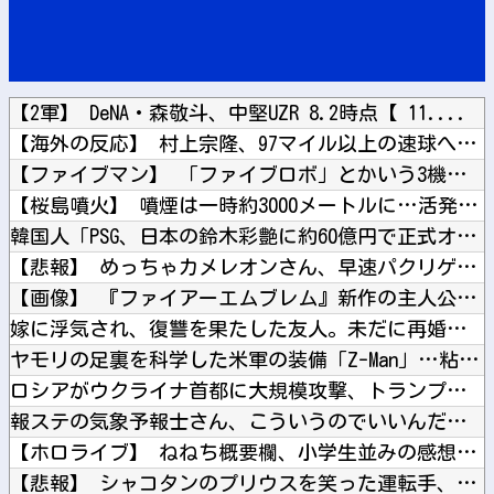
【2軍】 DeNA・森敬斗、中堅UZR 8.2時点【 11....
【海外の反応】 村上宗隆、97マイル以上の速球へのOPSがメ...
【ファイブマン】 「ファイブロボ」とかいう3機のマシンが合体...
【桜島噴火】 噴煙は一時約3000メートルに…活発な噴火活動...
韓国人「PSG、日本の鈴木彩艶に約60億円で正式オファー・・...
【悲報】 めっちゃカメレオンさん、早速パクリゲーが任天堂スト...
【画像】 『ファイアーエムブレム』新作の主人公ちゃん、エ●チ...
嫁に浮気され、復讐を果たした友人。未だに再婚していない。「裏...
ヤモリの足裏を科学した米軍の装備「Z-Man」…粘着剤なしで...
ロシアがウクライナ首都に大規模攻撃、トランプ氏とゼレンスキー...
報ステの気象予報士さん、こういうのでいいんだよっていう横乳の...
【ホロライブ】 ねねち概要欄、小学生並みの感想で草
【悲報】 シャコタンのプリウスを笑った運転手、散る………