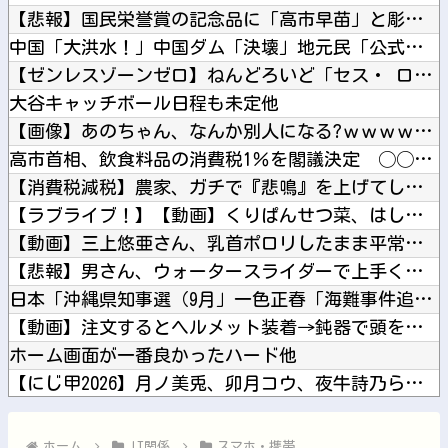
【悲報】国民栄誉賞の記念品に「高市早苗」と彫ってあって炎上ｗ...
中国「大洪水！」中国ダム「決壊」地元民「公式発表より死者多い...
【ゼンレスゾーンゼロ】ねんどろいど「セス・ ローウェル」【本...
大谷キャッチボール日程も未定他
【画像】あのちゃん、なんか別人になる?ｗｗｗｗｗｗｗｗｗｗ他
高市首相、飲食料品の消費税1％を閣議決定 ◯◯をチラつかせて...
【消費税減税】農家、ガチで『悲鳴』を上げてしまう・・・・・他
【ラブライブ！】【動画】くりぱんせつ菜、はしゃぐ【定期】他
【動画】三上悠亜さん、乳首ポロリしたまま平常心を装うｗｗｗｗ...
【悲報】男さん、ウォータースライダーで上手く滑れずチューブの...
日本「沖縄県知事選（9月」一色正春「海難事件追及（検証」八重...
【動画】注文するとヘルメット装着→鈍器で頭を殴られるチェコの...
ホーム画面が一番良かったハード他
【にじ甲2026】月ノ美兎、卯月コウ、夜牛詩乃らによる甲子園...
グラボそんなにすぐ壊れる？他
【ホロライブ】これはこれでちょっと裏来いよに見える他
ホーム
IT関係
スマホ・携帯