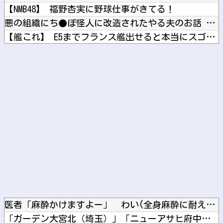
【NMB48】 福野杏実に野球仕事がきてる！
悪の組織にち●ぽ怪人に改造されたやる夫のお話 第3話
【艦これ】 E5までフランス艦出せると本当にスゴいよね
ブログ更新停止のお知らせ
【朗報】 こち亀全コマ検索が登場！
Powered by livedoor 相互RSS
医者「麻酔かけますよー」 わい(全身麻酔に耐えて見せる！うお...
「ガーデン大宮北（埼玉）」「ニューアサヒ府中四谷店（東京）」...