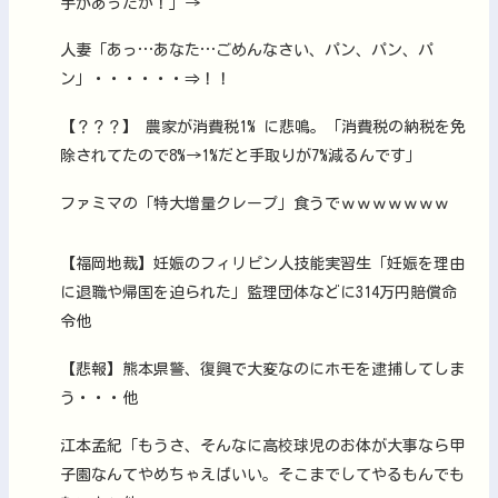
手があったか！」→
人妻「あっ…あなた…ごめんなさい、パン、パン、パ
ン」・・・・・・⇒！！
【？？？】 農家が消費税1% に悲鳴。「消費税の納税を免
除されてたので8%→1%だと手取りが7%減るんです」
ファミマの「特大増量クレープ」食うでｗｗｗｗｗｗｗ
【福岡地裁】妊娠のフィリピン人技能実習生「妊娠を理由
に退職や帰国を迫られた」監理団体などに314万円賠償命
令他
【悲報】熊本県警、復興で大変なのにホモを逮捕してしま
う・・・他
江本孟紀「もうさ、そんなに高校球児のお体が大事なら甲
子園なんてやめちゃえばいい。そこまでしてやるもんでも