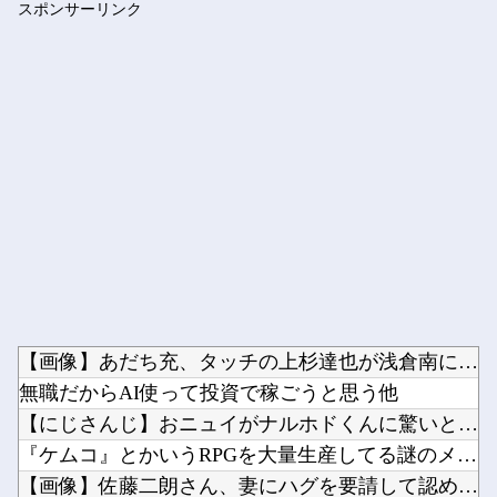
スポンサーリンク
【恐怖】 東名高速で結婚式の衣装合わせに向かっていた夫婦の車...
Powered by livedoor 相互RSS
【画像】あだち充、タッチの上杉達也が浅倉南に告白したシーンを...
無職だからAI使って投資で稼ごうと思う他
【にじさんじ】おニュイがナルホドくんに驚いとる他
『ケムコ』とかいうRPGを大量生産してる謎のメーカー他
【画像】佐藤二朗さん、妻にハグを要請して認められたと報告→...