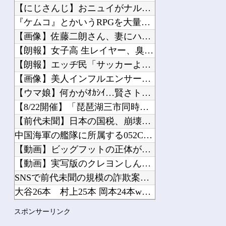
近所のコープにいる爺さん、隙あらば他人のカゴに商品を入れようとする
【にじさんじ】おニュイがナルホドくんに驚いとる他
【恐怖】 東名高速で結婚式の衣装合わせに向かっていた夫婦の車に何度も何度も追突し...
『ケムコ』とかいうRPGを大量生産してる謎のメーカー他
【驚愕】 社長「役立たずの中年社員解雇したら若手もみんな辞めてしまった…」
【画像】佐藤二朗さん、妻にハグを要請して認められたと報告→...
【驚愕】 インドネシア、[ドラえもんが16人発見されるｗｗｗｗｗｗｗｗｗ
【朗報】女子高 生レイヤー、臭いやつに苦言 「洋服は一回全部...
【朗報】エッヂ民「サッカーより面白いスポーツある？」→野球v...
【画像】美人インフルエンサーさん「20歳でアルファード一括で...
【ウマ娘】何かがｵｶｼｲ…賢さトレーニング（早押しクイズ）他
Powered by livedoor 相互RSS
【8/22開催】「琵琶湖三市同時花火大会」、各市公式「そんな...
【前代未聞】日本の国税、崩壊→去年、懲戒処分37人 今年は3...
中国海軍の艦隊に所属する052C型ミサイル駆逐艦「長春」と0...
【動画】ビッグフットの正体が判明他
【動画】実写版のクレヨンしんちゃん、バズりすぎて80万いいね...
SNSで前代未聞の規模の詐欺案件が発生、自治体3市が異例の声...
大谷26本 村上25本 岡本24本wwwwwwwww他
【衝撃】猿vs犬のバトルの結果がこちらｗｗｗｗｗｗｗｗｗｗ他
スポンサーリンク
【あらなみマイクラ】ドーパミン博物館-ドパ博- 本施設の紹介...