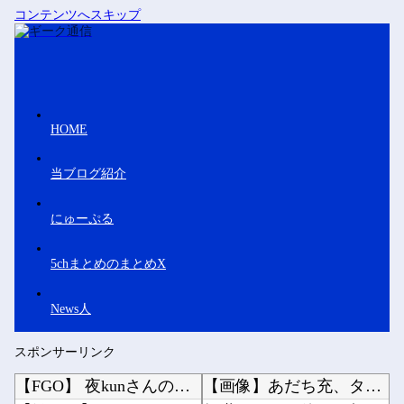
コンテンツへスキップ
HOME
当ブログ紹介
にゅーぷる
5chまとめのまとめX
News人
スポンサーリンク
【FGO】 夜kunさんのモルガンイラスト！！ 蝶の羽好きです！
【画像】あだち充、タッチの上杉達也が浅倉南に告白したシーンを完全再現wwwwwww他