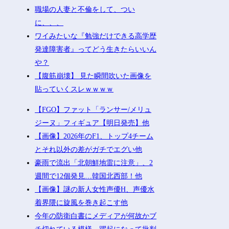
職場の人妻と不倫をして、つい
に、、、
ワイみたいな『勉強だけできる高学歴
発達障害者』ってどう生きたらいいん
や？
【腹筋崩壊】 見た瞬間吹いた画像を
貼っていくスレｗｗｗｗ
【FGO】ファット「ランサー/メリュ
ジーヌ」フィギュア【明日発売】他
【画像】2026年のF1、トップ4チーム
とそれ以外の差がガチでエグい他
豪雨で流出「北朝鮮地雷に注意」、2
週間で12個発見…韓国北西部！他
【画像】謎の新人女性声優H、声優水
着界隈に旋風を巻き起こす他
今年の防衛白書にメディアが何故かブ