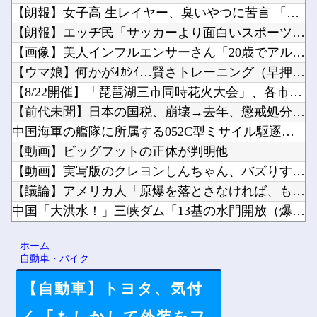
【朗報】女子高 生レイヤー、臭いやつに苦言 「洋服は一回全部...
【朗報】エッヂ民「サッカーより面白いスポーツある？」→野球v...
【画像】美人インフルエンサーさん「20歳でアルファード一括で...
【ウマ娘】何かがｵｶｼｲ…賢さトレーニング（早押しクイズ）他
【8/22開催】「琵琶湖三市同時花火大会」、各市公式「そんな...
【前代未聞】日本の国税、崩壊→去年、懲戒処分37人 今年は3...
中国海軍の艦隊に所属する052C型ミサイル駆逐艦「長春」と0...
【動画】ビッグフットの正体が判明他
【動画】実写版のクレヨンしんちゃん、バズりすぎて80万いいね...
【議論】アメリカ人「原爆を落とさなければ、もっと多くの日本...
中国「大洪水！」三峡ダム「13基の水門開放（爆量放流」中国都...
Meshify3 3XLでドライブベイが縮小されて絶望してる...
ホーム
【あらなみマイクラ】ドーパミン博物館-ドパ博- 本施設の紹介...
自動車・バイク
【自動車】トヨタ、気付