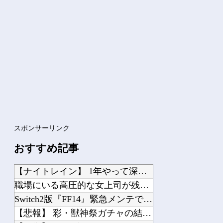
Powered by livedoor 相互RSS
スポンサーリンク
おすすめ記事
【ナイトレイン】 1年やって深度2の雑魚ニキが発見される
職場にいる高圧的な女上司が残業後に………。
Switch2版『FF14』緊急メンテでロード時間が8秒から6秒に
【悲報】 彩・獣神祭ガチャの結果がヤバすぎるｗｗｗ