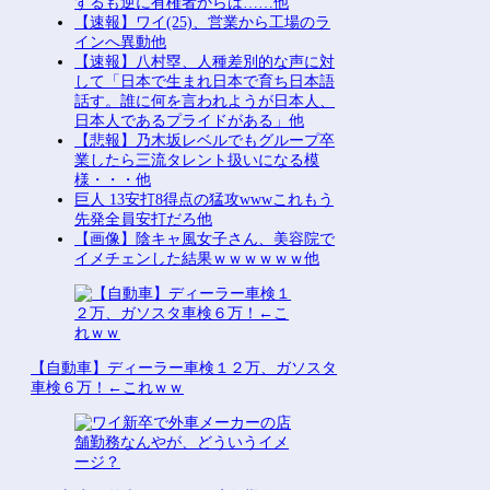
するも逆に有権者からは……他
【速報】ワイ(25)、営業から工場のラ
インへ異動他
【速報】八村塁、人種差別的な声に対
して「日本で生まれ日本で育ち日本語
話す。誰に何を言われようが日本人、
日本人であるプライドがある」他
【悲報】乃木坂レベルでもグループ卒
業したら三流タレント扱いになる模
様・・・他
巨人 13安打8得点の猛攻wwwこれもう
先発全員安打だろ他
【画像】陰キャ風女子さん、美容院で
イメチェンした結果ｗｗｗｗｗｗ他
【自動車】ディーラー車検１２万、ガソスタ
車検６万！←これｗｗ