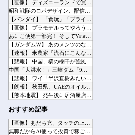
【画像】 ディズニーランドで買える「いなり寿司」がめちゃめちゃ美味しそう
昭和戦隊のロボデザイン、配信で追って見ると…
【バンダイ】 「食玩」「プライズ」「ガシャポン」2026年8月発売商品【発売スケ...
【画像】 プラモデルってやろうと思えばなんでも出来ちゃうんだな…
あにこ便第一部完！ そしてYoutubeへ…
【ガンダムＷ】 あのメンツのなかでは比較的常識のあるほうなのがデュオだよね
【速報】 米農家「流石にこんな値段じゃ、米作り辞める人、出るんじゃないかなあ？？...
【悲報】 中国、橋の欄干が強風一発で粉々に 鉄筋ゼロ 当局「接着剤でくっつけただ...
中国「大洪水！」三峡ダム「9門開放！（全力放流」中国都市「三峡沿線の道路水没」中...
【悲報】 ワイ「半沢直樹みたいな銀行員カッコいい」銀行員の友人「あんな奴居ねえよ...
【朗報】 秋田県、UAEのオイルマネー2兆円が転がり込んでガチで東北最強になるぞ...
【熊本地震】 発生後に居酒屋店内から温泉が吹き出す ← これ前触れじゃね？
【戦慄】中学生男女、自然の家でやらかす…
おすすめ記事
【熊本地震】 避難者の食生活、改善急務…調理できず「パン飽き飽き」断水なお３万戸...
【悲報】 ワイ(33)、明日嫁(34)と妊活しないといけなくて辛い
【画像】あだち充、タッチの上杉達也が浅倉南に告白したシーンを...
【警告】 医師『熱中症で”ロキソニン”を飲んではいけない理由がこれ』
無職だからAI使って投資で稼ごうと思う他