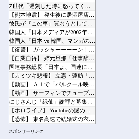
欧州「日本だけ反則だろ…」 世界の『日本びいき』にヨーロッパ全土から不満の声
Z世代「遅刻した時に怒ってくる上司は無能。過ぎた事ネチネチ言...
【熊本地震】 発生後に居酒屋店内から温泉が吹き出す ← これ...
彼氏が『この車』買おうとして私とケンカになってるんだけどｗｗ...
韓国人「日本メディアが2002年ワールドカップ韓国準決勝も調...
Powered by livedoor 相互RSS
韓国人「日本 vs 韓国、マンガのキャラクターの違い」
【復讐】 ガッシャーーーーン！ 相手と自分の車の前方がぶつか...
【自業自得】 姉元旦那「仕事辞めて来た。ラーメン屋を開こう」...
国連事務総長「日本よ、国連にお金がない。このままでは国連が完...
【カミツキ悲報】 立憲・蓮舫「蓮舫だから叩いていい、との報道...
【動画】 ＡＩで「パルクール映像」を作ったらなんかコワい結果...
【動画】 サーフィンでチューブライディング、チューブの中から...
にじさんじ「緑仙」謝罪と募集を一緒にして怒られる「VTube...
【ホロライブ】 Youtubeの謎のイベント？
【恐怖】 東名高速で結婚式の衣装合わせに向かっていた夫婦の車...
近所のコープにいる爺さん、隙あらば他人のカゴに商品を入れよう...
スポンサーリンク
【恐怖】東名高速で結婚式の衣装合わせに向かっていた夫婦の車に...