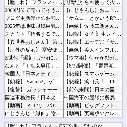
【艦これ】 フランスってSHS持ってたのか
無職だからAI使って投資で稼ごうと思う他
2000円位で売ってそうなエ□同人的デビルサマナー 第2話
【にじさんじ】おニュイがナルホドくんに驚いとる他
ブログ更新停止のお知らせ
『ケムコ』とかいうRPGを大量生産してる謎のメーカー他
2025年は地味眼鏡巨乳先輩が流行る
【画像】佐藤二朗さん、妻にハグを要請して認められたと報告→Ｘ民「妻には確認するのに共演者...
スカウト「指名するで」高校生「大学行きます」←これｗｗｗｗｗ
【朗報】女子高 生レイヤー、臭いやつに苦言 「洋服は一回全部熱湯につけよう！洗濯機はキッチ...
【異世界おじさん】 第8話 感想 これが俺の知る最強の生物だ！
【朗報】エッヂ民「サッカーより面白いスポーツある？」→野球vsサッカーの予想外な展開がカオ...
【海外の反応】 冨安健洋がクリスタル・パレス加入へ「アーセナルサポの好きなクラブで良かった...
【画像】美人インフルエンサーさん「20歳でアルファード一括で買えちゃう私って素敵」←これっ...
Z世代「遅刻した時に怒ってくる上司は無能。過ぎた事ネチネチ言っても前に進まない」
【ウマ娘】何かがｵｶｼｲ…賢さトレーニング（早押しクイズ）他
なんと「ド痴女専用」のドスケベマンション！？
【8/22開催】「琵琶湖三市同時花火大会」、各市公式「そんな花火大会は存在しない」→ 高価...
韓国人「日本メディアが2002年ワールドカップ韓国準決勝も調査すべきと主張！」→「英国メデ...
【悲報】スマホゲーム、ガチで逝く・・・・・・・・他
【朗報】 Switch2、ゲームキューブを抜く。発売約1年で2368万台突破
【悲報】浜口氏「『FF7 リバース』の大量コンテンツで疲れ、離れたプレイヤーいた」他
【復讐】 ガッシャーーーーン！ 相手と自分の車の前方がぶつかった。
【前代未聞】日本の国税、崩壊→去年、懲戒処分37人 今年は3月時点で懲戒処分すでに20人以...
国連事務総長「日本よ、国連にお金がない。このままでは国連が完全崩壊する。助けろ」
中国海軍の艦隊に所属する052C型ミサイル駆逐艦「長春」と052D型「厦門」が編隊航行訓練...
【動画】 ＡＩで「パルクール映像」を作ったらなんかコワい結果に…ｗ！！
【動画】ビッグフットの正体が判明他
にじさんじ「緑仙」謝罪と募集を一緒にして怒られる「VTuberが歌ってこなかった埋もれた曲...
【動画】実写版のクレヨンしんちゃん、バズりすぎて80万いいねｗ他
【櫻坂46】 リアミ、説教おじさんが現れた模様...
SNSで前代未聞の規模の詐欺案件が発生、自治体3市が異例の声明を発表して事実関係を全否定他
【艦これ】 フランスってSHS持ってたのか