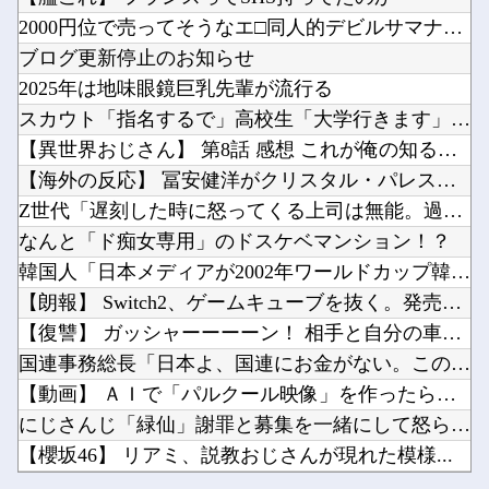
【動画】 女子アナさん、ノーブラでうっかり衣装から乳首が透けてしまう放送事故ｗｗｗ
【SS】Bloom Garden Party裏秘史【ラブライブ！蓮ノ空】他
2000円位で売ってそうなエ□同人的デビルサマナー 第2話
【恐怖】 東名高速で結婚式の衣装合わせに向かっていた夫婦の車に何度も何度も追突した60歳の...
【議論】アメリカ人「原爆を落とさなければ、もっと多くの日本人が死んでいた」←この主張どう...
ブログ更新停止のお知らせ
【画像】安心系ホットケーキ、レベチｗｗｗｗｗｗｗｗｗｗｗｗｗｗｗｗｗｗｗｗｗｗｗｗ他
2025年は地味眼鏡巨乳先輩が流行る
中国「大洪水！」三峡ダム「13基の水門開放（爆量放流」中国都市「三峡上流で豪雨！（三峡下流...
スカウト「指名するで」高校生「大学行きます」←これｗｗｗｗｗ
Meshify3 3XLでドライブベイが縮小されて絶望してる Define8 XL頼む…！...
【異世界おじさん】 第8話 感想 これが俺の知る最強の生物だ...
Powered by livedoor 相互RSS
楽韓さん、本日の動向 - 電気はそこそこ簡単に復旧、水道の復旧は時間がかかる……か他
【海外の反応】 冨安健洋がクリスタル・パレス加入へ「アーセナ...
20年前はこの世に「YouTube」なる物が存在していなかった事実他
Z世代「遅刻した時に怒ってくる上司は無能。過ぎた事ネチネチ言...
なんと「ド痴女専用」のドスケベマンション！？
韓国人「日本メディアが2002年ワールドカップ韓国準決勝も調...
【朗報】 Switch2、ゲームキューブを抜く。発売約1年で...
Powered by livedoor 相互RSS
【復讐】 ガッシャーーーーン！ 相手と自分の車の前方がぶつか...
国連事務総長「日本よ、国連にお金がない。このままでは国連が完...
【動画】 ＡＩで「パルクール映像」を作ったらなんかコワい結果...
にじさんじ「緑仙」謝罪と募集を一緒にして怒られる「VTube...
【櫻坂46】 リアミ、説教おじさんが現れた模様...
【動画】 女子アナさん、ノーブラでうっかり衣装から乳首が透け...