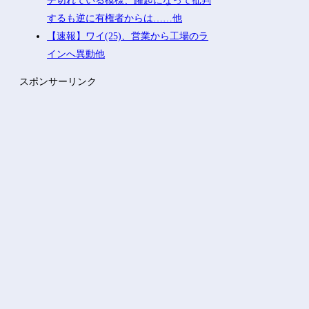
チ切れている模様、躍起になって批判
するも逆に有権者からは……他
【速報】ワイ(25)、営業から工場のラ
インへ異動他
スポンサーリンク