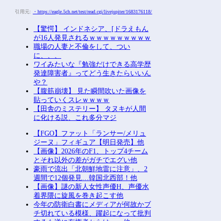
引用元:
・https://eagle.5ch.net/test/read.cgi/livejupiter/1683176118/
【驚愕】 インドネシア、[ドラえもん
が16人発見されるｗｗｗｗｗｗｗｗｗ
職場の人妻と不倫をして、つい
に、、、
ワイみたいな『勉強だけできる高学歴
発達障害者』ってどう生きたらいいん
や？
【腹筋崩壊】 見た瞬間吹いた画像を
貼っていくスレｗｗｗｗ
【田舎のミステリー】 タヌキが人間
に化ける説、これ多分マジ
【FGO】ファット「ランサー/メリュ
ジーヌ」フィギュア【明日発売】他
【画像】2026年のF1、トップ4チーム
とそれ以外の差がガチでエグい他
豪雨で流出「北朝鮮地雷に注意」、2
週間で12個発見…韓国北西部！他
【画像】謎の新人女性声優H、声優水
着界隈に旋風を巻き起こす他
今年の防衛白書にメディアが何故かブ
チ切れている模様、躍起になって批判