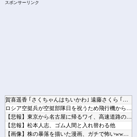
スポンサーリンク
【機甲創世記モスピーダ】 「トイライズ」シリーズ新作【明日予...
Powered by livedoor 相互RSS
賀喜遥香 ｢さくちゃんはちいかわ｣ 遠藤さくら ｢かっきーは...
ロシア空挺兵が空挺部隊日を祝うため飛行機から飛び降りて死亡！...
【悲報】東京から名古屋に帰るワイ、高速道路のライブカメラを見...
【悲報】松本人志、ゴム人間と入れ替わる他
【画像】株の暴落を描いた漫画、ガチで怖いwwwww他