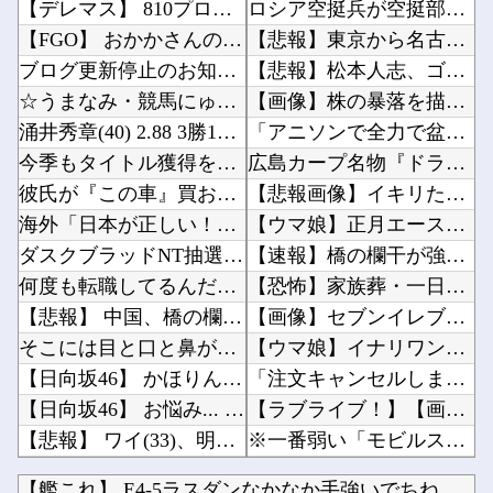
【デレマス】 810プロエアコン騒動【ぷちかれシリーズ】
ロシア空挺兵が空挺部隊日を祝うため飛行機から飛び降りて死亡！他
【FGO】 おかかさんのジャージ式イラスト！！ 赤いジャージが似合ってます！
【悲報】東京から名古屋に帰るワイ、高速道路のライブカメラを見て絶望する他
ブログ更新停止のお知らせ
【悲報】松本人志、ゴム人間と入れ替わる他
☆うまなみ・競馬にゅーす速報 終了のお知らせ
【画像】株の暴落を描いた漫画、ガチで怖いwwwww他
涌井秀章(40) 2.88 3勝1敗 4QS K/BB10.00
「アニソンで全力で盆踊りして盛り上がる日本人たち。伝統もオタクもこの熱量、素晴らしい」→女...
今季もタイトル獲得を目指すFC町田ゼルビア黒田剛監督が抱負を語る
広島カープ名物『ドラ1公言』←誰が候補？他
彼氏が『この車』買おうとして私とケンカになってるんだけどｗｗｗｗｗｗ
【悲報画像】イキリたい年頃の中学生さん、和彫を入れて人生終了へ←これw w w w w w...
海外「日本が正しい！」優しい日本人に甘える外国人に海外が大騒ぎ
【ウマ娘】正月エースが意外と強いのだ。他
ダスクブラッドNT抽選発表きたああああああ
【速報】橋の欄干が強風で倒壊、中に鉄筋がないことが発覚 中国当局「接着剤で固定したので問題...
何度も転職してるんだけど、どこ行っても「生意気」と悪く言われる。正直わけわからなかったんだ...
【恐怖】家族葬・一日葬なら安いという風潮、完全に嘘だった・・・・他
【悲報】 中国、橋の欄干が強風一発で粉々に 鉄筋ゼロ 当局「接着剤でくっつけただけ」「正常...
【画像】セブンイレブンのバイト「AIにちいかわの画像を食わせてっと………できた！」他
そこには目と口と鼻があった。これはキメラですか？ → 謎の生物はこちらです…
【ウマ娘】イナリワンとバンブーメモリーのお悩み相談コーナー 夏休み編他
【日向坂46】 かほりん、ありのままの姿・・・【藤嶌果歩1st写真集】
「注文キャンセルしました。身分証を提出してください」とAmazonから突然のメール、怪しす...
【日向坂46】 お悩み... 某メンバーにある新規ファンが誕生していた
【ラブライブ！】【画像】侑ちゃんとかのんちゃんの仲睦まじい作曲他
【悲報】 ワイ(33)、明日嫁(34)と妊活しないといけなくて辛い
※一番弱い「モビルスーツ」ってなんだ？他
【にじさんじ】 委員長、ゲリラ豪雨でPC浸水→データ完全消失も「おもしろいかった????」
中国政府「台風１３号に三峡ダムが耐えられない！全開放流しろ！」⇒ 下流域の街が壊滅状態ｗｗ...
【艦これ】 E4-5ラスダンなかなか手強いでちね