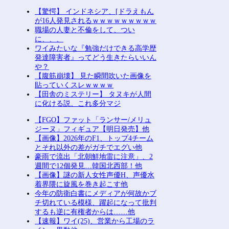
【驚愕】 インドネシア、[ドラえもん
が16人発見されるｗｗｗｗｗｗｗｗｗ
職場の人妻と不倫をして、つい
に、、、
ワイみたいな『勉強だけできる高学歴
発達障害者』ってどう生きたらいいん
や？
【腹筋崩壊】 見た瞬間吹いた画像を
貼っていくスレｗｗｗｗ
【田舎のミステリー】 タヌキが人間
に化ける説、これ多分マジ
【FGO】ファット「ランサー/メリュ
ジーヌ」フィギュア【明日発売】他
【画像】2026年のF1、トップ4チーム
とそれ以外の差がガチでエグい他
豪雨で流出「北朝鮮地雷に注意」、2
週間で12個発見…韓国北西部！他
【画像】謎の新人女性声優H、声優水
着界隈に旋風を巻き起こす他
今年の防衛白書にメディアが何故かブ
チ切れている模様、躍起になって批判
するも逆に有権者からは……他
【速報】ワイ(25)、営業から工場のラ