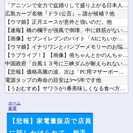
「アニソンで全力で盆踊りして盛り上がる日本人たち。伝統もオタ...
広島カープ名物『ドラ1公言』←誰が候補？他
【ウマ娘】正月エースが意外と強いのだ。他
【速報】橋の欄干が強風で倒壊、中に鉄筋がないことが発覚 中国...
【画像】セブンイレブンのバイト「AIにちいかわの画像を食わせ...
【ウマ娘】イナリワンとバンブーメモリーのお悩み相談コーナー ...
【ラブライブ！】【画像】侑ちゃんとかのんちゃんの仲睦まじい作...
中国政府「台風１３号に三峡ダムが耐えられない！全開放流しろ！...
【悲報】価格高騰の波、次は「PC用マザーボード」か他
電源タップの寿命の目安は3〜5年です他
【うおむすめ】サワラが1番美味しくなる食べ方。他
【ホロライブ】メイドインアビスまじか、カリオペすげえな他
ホーム
【にじ甲2026】冷静に考えるとなんだこのえっっっな格好は…...
家電
【悲報】家電量販店で店員