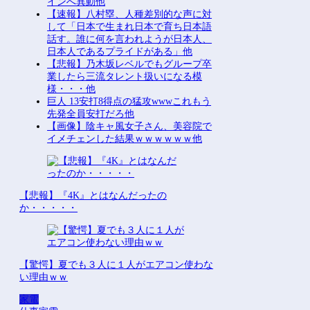
インへ異動他
【速報】八村塁、人種差別的な声に対
して「日本で生まれ日本で育ち日本語
話す。誰に何を言われようが日本人、
日本人であるプライドがある」他
【悲報】乃木坂レベルでもグループ卒
業したら三流タレント扱いになる模
様・・・他
巨人 13安打8得点の猛攻wwwこれもう
先発全員安打だろ他
【画像】陰キャ風女子さん、美容院で
イメチェンした結果ｗｗｗｗｗｗ他
【悲報】『4K』とはなんだったの
か・・・・・
【驚愕】夏でも３人に１人がエアコン使わな
い理由ｗｗ
家電