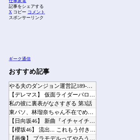
仕事
家電
記事をシェアする
X
コピー
コメント
スポンサーリンク
ギーク通信
おすすめ記事
やる夫のダンジョン運営記189-雑談所ネタ 第123話「なぜなにキャス狐さん・世...
【デレマス】 仮面ライダーバロンＰ第２話「蒼翼の乙女」
私の彼に裏表がなさすぎる 第3話
東パソ、林瑠奈ちゃん不在でめっちゃ巻くｗｗｗ【乃木坂46】
【日向坂46】 新曲『イチャイチャ虫』←センターは・・・【18thシングル】
【櫻坂46】 流出... これもう付き合ってるだろ
【画像】 プラモデルってやろうと思えばなんでも出来ちゃうんだな…