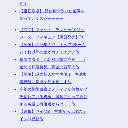
や？
【腹筋崩壊】 見た瞬間吹いた画像を
貼っていくスレｗｗｗｗ
【FGO】ファット「ランサー/メリュ
ジーヌ」フィギュア【明日発売】他
【画像】2026年のF1、トップ4チーム
とそれ以外の差がガチでエグい他
豪雨で流出「北朝鮮地雷に注意」、2
週間で12個発見…韓国北西部！他
【画像】謎の新人女性声優H、声優水
着界隈に旋風を巻き起こす他
今年の防衛白書にメディアが何故かブ
チ切れている模様、躍起になって批判
するも逆に有権者からは……他
【速報】ワイ(25)、営業から工場のラ
インへ異動他