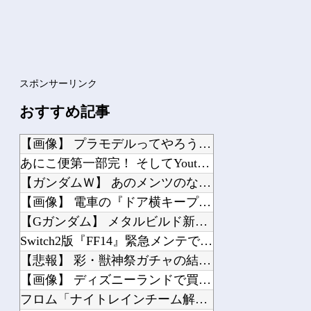
Powered by livedoor 相互RSS
スポンサーリンク
おすすめ記事
【画像】 プラモデルってやろうと思えばなんでも出来ちゃうんだな…
あにこ便第一部完！ そしてYoutubeへ…
【ガンダムＷ】 あのメンツのなかでは比較的常識のあるほうなのがデュオだよね
【画像】 電車の『ドア横キープマン』、炎上ｗｗｗｗｗｗｗｗ
【Gガンダム】 メタルビルド新作「ゴッドガンダム ハイパーモード」【近日公開】
Switch2版『FF14』緊急メンテでロード時間が8秒から6秒に
【悲報】 彩・獣神祭ガチャの結果がヤバすぎるｗｗｗ
【画像】 ディズニーランドで買える「いなり寿司」がめちゃめちゃ美味しそう
フロム「ナイトレインチーム解散してターニッシュエディション完成させました」←これ...