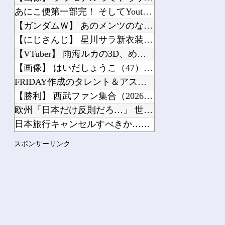
あにこ便第一部完！ そしてYoutubeへ…
【ガンダムＷ】 あのメンツのなかでは比較的常識のあるほうなのがデュオだよね
【にじさんじ】 星川サラ新衣装お披露目！星川ぱっつんやん
【VTuber】 雨海ルカの3D、めっちゃデカいし揺れもすごい
【画像】 はいだしょうこ（47）「こんなオバサンでいいの…？」
FRIDAY作成のタレント＆アスリート「最新CMギャラリスト」消えた女優、旧ジャ...
【勝利】 西武ファン集合（2026.8.8）
欧州「日本だけ反則だろ…」 世界の『日本びいき』にヨーロッパ全土から不満の声
日本旅行キャンセルすべきか…1万年ぶり史上最大級の火山の兆し＝韓国の反応
韓国人「北米市場で売れまくりトヨタに続き日本のホンダやスズキも今年第2四半期に大...
スポンサーリンク
【動画】 よく助けられたな。岐阜の川で外国人が溺れてしまう事故。
【動画】 ヒョウ2頭が木に登って激しい戦い
義母「その人は詐欺師だから結婚なんてやめなさい！」私「は…？」→結婚後も終わらな...
何度も転職してるんだけど、どこ行っても「生意気」と悪く言われる。正直わけわからな...