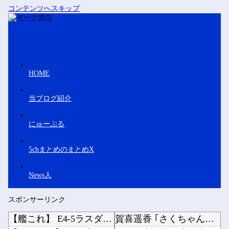
コンテンツへスキップ
HOME
当ブログ紹介
にゅーぷる
5chまとめのまとめX
News人
スポンサーリンク
【艦これ】 E4-5ラスダンなかなか手強いでちね
賀喜遥香 ｢さくちゃんはちいかわ｣ 遠藤さくら ｢かっきーはハチワレ｣【乃木坂46】他