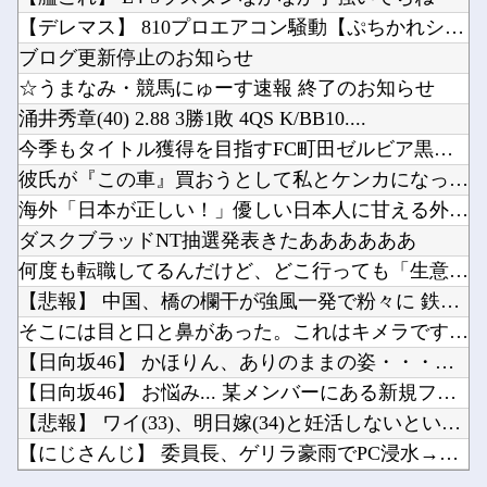
幽☆遊☆白書（全19巻）←これｗｗｗｗｗｗｗｗｗｗｗｗｗｗ
【悲報】価格高騰の波、次は「PC用マザーボード」か他
【デレマス】 810プロエアコン騒動【ぷちかれシリーズ】
【機甲創世記モスピーダ】 「トイライズ」シリーズ新作【明日予約開始】
韓国人「日本の某全国チェーン店の商品写真が話題になっている理由がこちら…」→「羨ましい…（...
ブログ更新停止のお知らせ
【FGO】ファット「ランサー/メリュジーヌ」フィギュア【明日発売】他
☆うまなみ・競馬にゅーす速報 終了のお知らせ
電源タップの寿命の目安は3〜5年です他
涌井秀章(40) 2.88 3勝1敗 4QS K/BB10....
Claudeは最低限の働きをしてくれるけどGeminiはまじであかんな他
今季もタイトル獲得を目指すFC町田ゼルビア黒田剛監督が抱負を...
Powered by livedoor 相互RSS
【うおむすめ】サワラが1番美味しくなる食べ方。他
彼氏が『この車』買おうとして私とケンカになってるんだけどｗｗ...
【ホロライブ】メイドインアビスまじか、カリオペすげえな他
海外「日本が正しい！」優しい日本人に甘える外国人に海外が大騒...
ダスクブラッドNT抽選発表きたああああああ
何度も転職してるんだけど、どこ行っても「生意気」と悪く言われ...
【悲報】 中国、橋の欄干が強風一発で粉々に 鉄筋ゼロ 当局「...
Powered by livedoor 相互RSS
そこには目と口と鼻があった。これはキメラですか？ → 謎の生...
【日向坂46】 かほりん、ありのままの姿・・・【藤嶌果歩1s...
【日向坂46】 お悩み... 某メンバーにある新規ファンが誕...
【悲報】 ワイ(33)、明日嫁(34)と妊活しないといけなく...
【にじさんじ】 委員長、ゲリラ豪雨でPC浸水→データ完全消失...
幽☆遊☆白書（全19巻）←これｗｗｗｗｗｗｗｗｗｗｗｗｗｗ