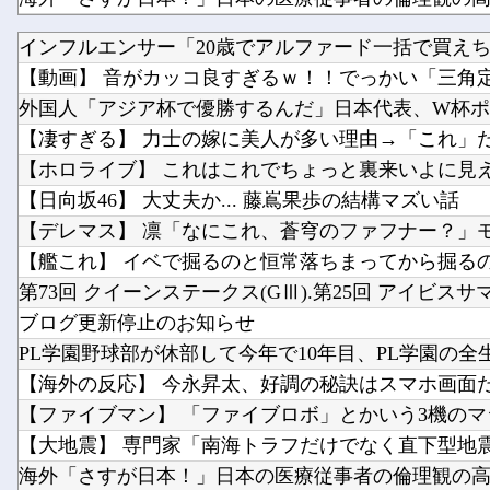
インフルエンサー「20歳でアルファード一括で買えちゃ
【動画】 音がカッコ良すぎるｗ！！でっかい「三角定規
先生の彼女になる！
外国人「アジア杯で優勝するんだ」日本代表、W杯ポット
【凄すぎる】 力士の嫁に美人が多い理由→「これ」だっ
【ホロライブ】 これはこれでちょっと裏来いよに見
【日向坂46】 大丈夫か... 藤嶌果歩の結構マズい話
【デレマス】 凛「なにこれ、蒼穹のファフナー？」モバ
【艦これ】 イベで掘るのと恒常落ちまってから掘るのど
第73回 クイーンステークス(GⅢ).第25回 アイビスサマ.
ブログ更新停止のお知らせ
PL学園野球部が休部して今年で10年目、PL学園の全生徒
【海外の反応】 今永昇太、好調の秘訣はスマホ画面だと
【ファイブマン】 「ファイブロボ」とかいう3機のマシ
【大地震】 専門家「南海トラフだけでなく直下型地震に
海外「さすが日本！」日本の医療従事者の倫理観の高さ