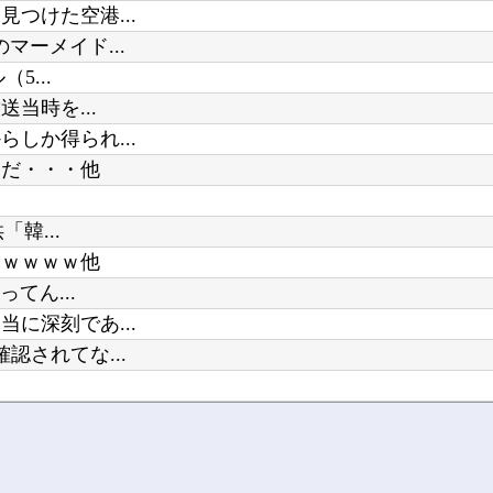
つけた空港...
ーメイド...
5...
当時を...
しか得られ...
んだ・・・他
韓...
ｗｗｗｗｗ他
てん...
に深刻であ...
されてな...
5...
5...