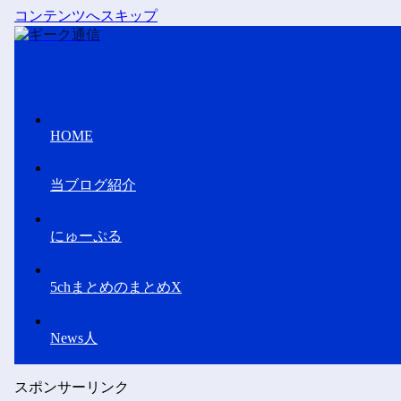
コンテンツへスキップ
HOME
当ブログ紹介
にゅーぷる
5chまとめのまとめX
News人
スポンサーリンク