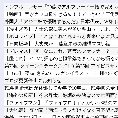
インフルエンサー「20歳でアルファード一括で買え
【ホロライブ】 これはこれでちょっと裏来いよに見
【日向坂46】 大丈夫か... 藤嶌果歩の結構マズい話
【艦これ】 イベで掘るのと恒常落ちまってから掘る
第73回 クイーンステークス(GⅢ).第25回 アイビスサ
【FGO】 夜kunさんのモルガンイラスト！！ 蝶の羽
ブログ更新停止のお知らせ
PL学園野球部が休部して今年で10年目、PL学園の全
海外「さすが日本！」日本の医療従事者の倫理観の