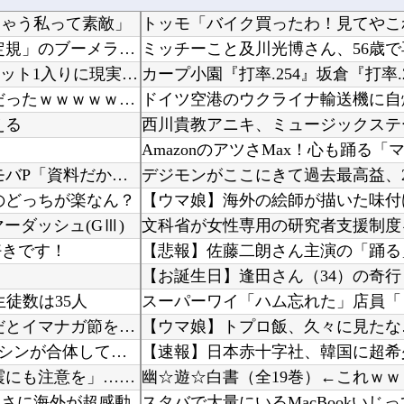
ちゃう私って素敵」
【動画】 音がカッコ良すぎるｗ！！でっかい「三角定規」のブーメラン！！
外国人「アジア杯で優勝するんだ」日本代表、W杯ポット1入りに現実味!?2030大会で出場枠...
カープ小園『打率.254』坂倉『打率.
【凄すぎる】 力士の嫁に美人が多い理由→「これ」だったｗｗｗｗｗｗｗ
える
【デレマス】 凛「なにこれ、蒼穹のファフナー？」モバP「資料だから見といてくれ」
デジモンがここにきて過去最高益、2
のどっちが楽なん？
マーダッシュ(GⅢ)
好きです！
【お誕生日】逢田さん（34）の奇
生徒数は35人
【海外の反応】 今永昇太、好調の秘訣はスマホ画面だとイマナガ節を炸裂「NPBでは面白さが必...
【ウマ娘】トプロ飯、久々に見たな
【ファイブマン】 「ファイブロボ」とかいう3機のマシンが合体して完成するロボ
【大地震】 専門家「南海トラフだけでなく直下型地震にも注意を」…中部各地に危険度「Sランク...
幽☆遊☆白書（全19巻）←これｗ
高さに海外が超感動
スタバで大量にいるMacBookい