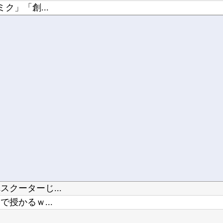
ク」「創...
せたり、...
クーターじ...
授かるｗ...