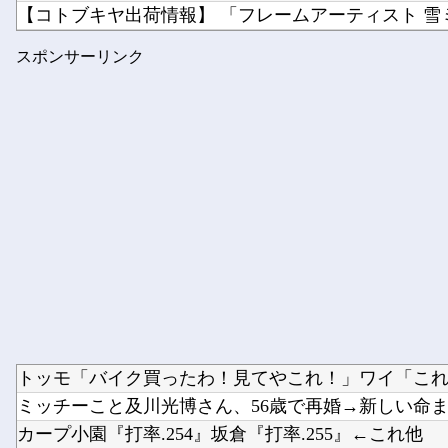
【コトブキヤ出荷情報】 「フレームアーティスト 雪ミ
俺の不倫やＤⅤを偽装されてたり、 元嫁友使って誘惑さ
スポンサーリンク
先生の彼女になる！
トッモ「バイク買ったわ！見てやこれ！」ワイ「これス
ミッチーこと及川光博さん、56歳で再婚→新しい命まで
カープ小園『打率.254』坂倉『打率.255』←これ他