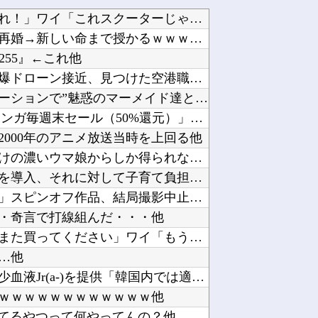
トッモ「バイク買ったわ！見てやこれ！」ワイ「これスクーターじゃん…」他
ミッチーこと及川光博さん、56歳で再婚→新しい命まで授かるｗｗｗｗｗ他
255』←これ他
ドイツ空港のウクライナ輸送機に自爆ドローン接近、見つけた空港職員が蹴り落とす…高性能プラス...
西川貴教アニキ、ミュージックステーションで”魅惑のマーメイド達と限界突破”してしまうｗｗｗ...
AmazonのアツさMax！心も踊る「マンガ毎週末セール（50%還元）」2日目襲来！他
000年のアニメ放送当時を上回る他
【ウマ娘】海外の絵師が描いた味付けの濃いウマ娘からしか得られない栄養素はある他
文科省が女性専用の研究者支援制度を導入、それに対して子育て負担に苦しむ若手男性研究者は……...
【悲報】佐藤二朗さん主演の「踊る」スピンオフ作品、結局撮影中止が決定wwwwwwwwwww...
行・奇言で打線組んだ・・・他
スーパーワイ「ハム忘れた」店員「また買ってください」ワイ「もう買っただろ」 →正論言ったの...
…他
【速報】日本赤十字社、韓国に超希少血液Jr(a-)を提供「韓国内では適合する血液を確保でき...
ｗｗｗｗｗｗｗｗｗｗｗｗｗ他
じってるやつって何やってんの？他