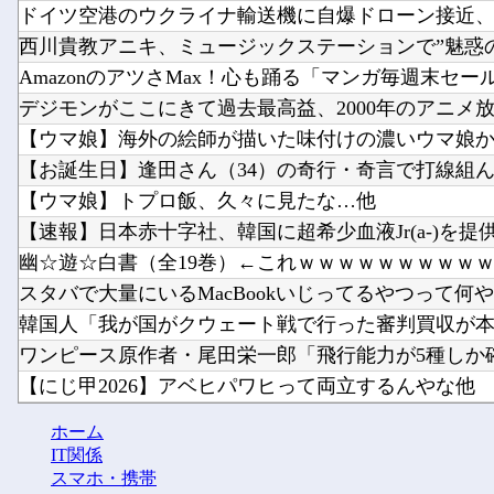
ドイツ空港のウクライナ輸送機に自爆ドローン接近、見
西川貴教アニキ、ミュージックステーションで”魅惑のマ
AmazonのアツさMax！心も踊る「マンガ毎週末セール（
デジモンがここにきて過去最高益、2000年のアニメ放送
【ウマ娘】海外の絵師が描いた味付けの濃いウマ娘から
【お誕生日】逢田さん（34）の奇行・奇言で打線組
【ウマ娘】トプロ飯、久々に見たな…他
【速報】日本赤十字社、韓国に超希少血液Jr(a-)を提供「
幽☆遊☆白書（全19巻）←これｗｗｗｗｗｗｗｗｗ
スタバで大量にいるMacBookいじってるやつって何やっ
韓国人「我が国がクウェート戦で行った審判買収が本当
ワンピース原作者・尾田栄一郎「飛行能力が5種しか確認
【にじ甲2026】アベヒパワヒって両立するんやな他
AmazonのアツさMax！心も踊る「マンガ毎週末セール（
ホーム
AmazonのアツさMax！心も踊る「マンガ毎週末セール（
IT関係
スマホ・携帯