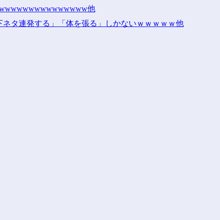
wwwwwwwwwwwwwwww他
下ネタ連発する」「体を張る」しかないｗｗｗｗｗ他