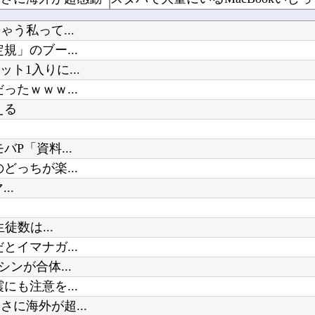
【コトブキヤ出荷情報】 「フレームアーティスト 雪ミク」「創彩少女庭園 早乙女 瑠衣【桃桜...
う私って...
俺の不倫やＤⅤを偽装されてたり、 元嫁友使って誘惑させたり、かなり面倒な事にはなりましたが...
」のブー...
1入りに...
たｗｗｗ...
【にじ甲2026】アベヒパワヒって
える
【ヤニねこ】薬物中毒のヤクねこの
Powered by livedoor 相互RSS
P「資料...
っちが楽...
..
数は...
イマナガ...
ンが合体...
も注意を...
に海外が超...