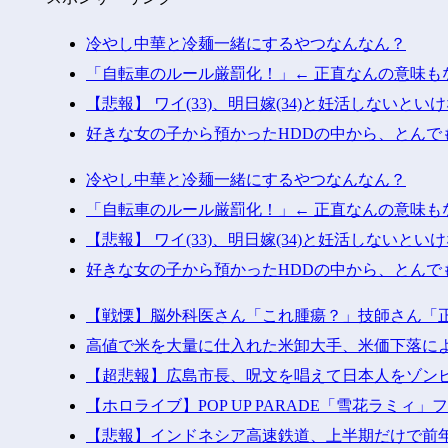
冷やし中華と冷麺一緒にするやつなんなん？
「自転車のルール厳罰化！」← 正直なんの意味も
【悲報】 ワイ(33)、明日嫁(34)と妊活しないとい
好きな女の子から預かったHDDの中から、とんで
冷やし中華と冷麺一緒にするやつなんなん？
「自転車のルール厳罰化！」← 正直なんの意味も
【悲報】 ワイ(33)、明日嫁(34)と妊活しないとい
好きな女の子から預かったHDDの中から、とんで
【戦慄】脳外科医さん「これ腫瘍？」技師さん「
高値で米を大量に仕入れた米卸大手、米価下落に
【超悲報】広島市長、呪文を唱えて日本人をゾン
【ホロライブ】POP UP PARADE「雪花ラミィ
【悲報】インドネシア高速鉄道、上半期だけで前