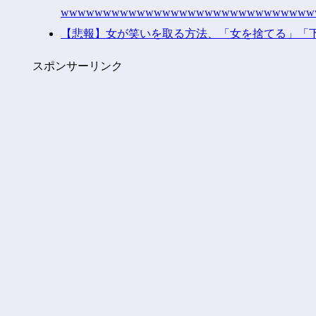
wwwwwwwwwwwwwwwwwwwwwwwwwwwww
【悲報】女が笑いを取る方法、「女を捨てる」「
スポンサーリンク