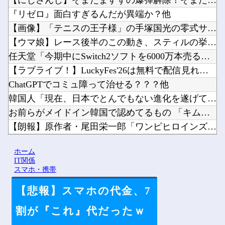
【にじさんじ】そまたますずの爆弾解除！そまたま大げんかで草他
『リゼロ』面白すぎるんだが異端か？他
【画像】「テニスの王子様」の手塚国光の零式サーブ、ガチで強す...
【ウマ娘】レース後半のこの動き、スティルの挙動がやばすぎる。...
任天堂「今期中にSwitch2ソフトを6000万本売る（現在...
【ラブライブ！】LuckyFes'26は無料で配信見れるのか...
ChatGPTでコミュ障って治せる？？？他
韓国人「現在、日本でとんでもない進化を遂げている韓国料理がこ...
お前らがメイドイン韓国で認めてるもの 「キムチ」あと3つは？...
【朗報】原作者・尾田栄一郎「ワンピヒロインズ娘に見せたら反応...
【PC電源】いったい誰に見せるためにそんな所にLCD付けるの...
ホーム
【動画】ロシア軍のドローンをネット発射装置で撃墜するウクライ...
IT関係
スマホ・携帯
【悲報】スマホの代金、7
Powered by livedoor 相互RSS
割が『これ』代だったｗ