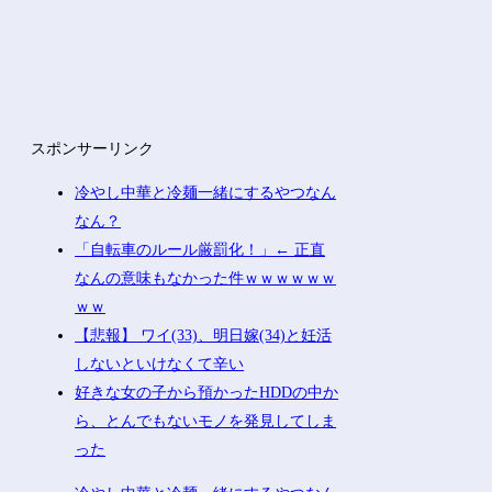
スポンサーリンク
冷やし中華と冷麺一緒にするやつなん
なん？
「自転車のルール厳罰化！」← 正直
なんの意味もなかった件ｗｗｗｗｗｗ
ｗｗ
【悲報】 ワイ(33)、明日嫁(34)と妊活
しないといけなくて辛い
好きな女の子から預かったHDDの中か
ら、とんでもないモノを発見してしま
った