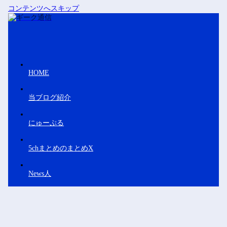
コンテンツへスキップ
HOME
当ブログ紹介
にゅーぷる
5chまとめのまとめX
News人