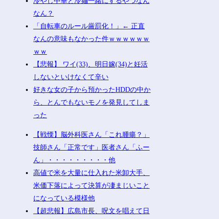
冷やし中華と冷麺一緒にするやつなん
なん？
「自転車のルール厳罰化！」← 正直
なんの意味もなかった件ｗｗｗｗｗｗ
ｗｗ
【悲報】 ワイ(33)、明日嫁(34)と妊活
しないといけなくて辛い
好きな女の子から預かったHDDの中か
ら、とんでもないモノを発見してしま
った
【戦慄】脳外科医さん「これ腫瘍？」
技師さん「正常です」医者さん「ふー
ん」・・・・・・・・・他
高値で米を大量に仕入れた米卸大手、
米価下落によって決算が凄まじいこと
になっている模様他
【超悲報】広島市長、呪文を唱えて日