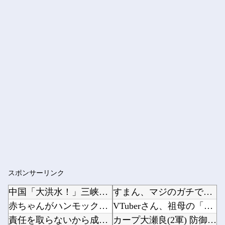
スポンサーリンク
中国「大洪水！」三峡ダム「9門開放！（全力放流」中国都市「三峡沿線の道路水没」中国政府「高...
すまん、マジのガチでウーバーが無理なんやが他
赤ちゃんがハンモックで寝ていた。淡々と静かに作業中 → 無心な労働者の顔はこちらです…
VTuberさん、祖母の「家族だけの一日葬」をした結果ｗｗｗｗｗｗｗ他
責任を取らないから成功者になれた…「とんねるず」「おニャン子」「AKB」とヒットを出し続け...
カープ大瀬良(2軍) 防御率4.31 WHIP1.39 QS率40%他