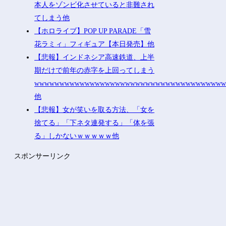
本人をゾンビ化させていると非難され
てしまう他
【ホロライブ】POP UP PARADE「雪
花ラミィ」フィギュア【本日発売】他
【悲報】インドネシア高速鉄道、上半
期だけで前年の赤字を上回ってしまう
wwwwwwwwwwwwwwwwwwwwwwwwwwwwwwwwwwwww
他
【悲報】女が笑いを取る方法、「女を
捨てる」「下ネタ連発する」「体を張
る」しかないｗｗｗｗｗ他
スポンサーリンク