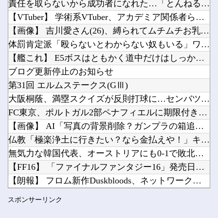
責任を取らないから成功者になれた…「とんねるず」「おニャン子...
【エヴァンゲリオン】ロボ道「エヴァンゲリオン弐号機（TVシリーズVer.）」アクションフィ...
【VTuber】 学術系VTuber、アカデミア関係者らに「...
【PC電源】いったい誰に見せるためにそんな所にLCD付けるのかな他
【画像】 吉川愛さん(26)、縛られてムチムチお乳が強調され...
ライチュウ「ピチューとピカチュウより圧倒的に強いですｗｗｗｗ」←こいつが不人気な理由他
体罰肯定派「殴らないとわからない奴もいる」ワイ「いや司法や警...
Powered by livedoor 相互RSS
【悲報】近所のコンビニの出禁が1年以上経ってもまだ解除されないんやが…他
【艦これ】 E5ボスはともかく道中だけはしっかりラスダンして...
クレーンゲーム「景品貰えます、パチンコより脳汁出ます、金かければ取れます」←なんjで不人気...
ブログ更新停止のお知らせ
第31回 エルムステークス(GⅢ)
大阪桐蔭、満塁スクイズが反則打球に…センバツ王者が4回戦敗退
FC東京、ポルトガル2部ペナフィエルに期限付き移籍していたM...
Powered by livedoor 相互RSS
【画像】 AI「写真の背景削除？ガンプラの箱追加しといてあげ...
仏教「極楽浄土に行きたい？なら金払えや！」キリスト教「お金は...
無気力な韓国代表、オーストリアにも0-1で敗北…3月のAマッ...
【FF16】 「ファイナルファンタジー16」発売日が6/22...
【朗報】 フロム新作Duskbloods、ネットワークテスト...
電気代1時間16円で全身冷却!? 全身を冷やす“人間用冷蔵庫...
スポンサーリンク
【画像】 「ビールと水を交互に飲まないと倒れるグラス」発売