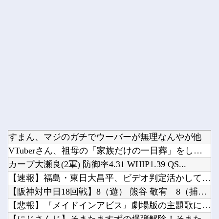
Powered by livedoor 相互RSS
すまん、マジのガチでウーバーが無理なんやが他
VTuberさん、祖母の「家族だけの一日葬」をした結果ｗｗｗ...
カープ大瀬良(2軍) 防御率4.31 WHIP1.39 QS...
【速報】福島・東日大昌平、ビデオ判定活かして甲子園初勝利→い...
【阪神対中日18回戦】8（遊） 熊谷 敬宥 8（捕） 加藤 ...
【悲報】『メイドインアビス』劇場版の主題歌にVTuberが起...