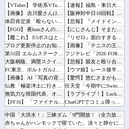
【VTuber】 学術系VTuber、アカデミア関係者らに「V名義の活動を本人の業績として...
【速報】福島・東日大昌平、ビデオ判定活かして甲子園初勝利→いわき勢55年ぶりの快挙に高校野...
【画像】 吉川愛さん(26)、縛られてムチムチお乳が強調されてしまう
【阪神対中日18回戦】8（遊） 熊谷 敬宥 8（捕） 加藤 匠馬他
体罰肯定派「殴らないとわからない奴もいる」ワイ「いや司法や警察に突き出せばいいよね」
【悲報】『メイドインアビス』劇場版の主題歌にVTuberが起用されてまたまたまた炎上、もう...
【FGO】 夜kunさんのモルガンイラスト！！ 蝶の羽好きです！
【にじさんじ】そまたますずの爆弾解除！そまたま大げんかで草他
【艦これ】 E5ボスはともかく道中だけはしっかりラスダンしてるじゃねーか
『リゼロ』面白すぎるんだが異端か？他
ブログ更新停止のお知らせ
【画像】「テニスの王子様」の手塚国光の零式サーブ、ガチで強すぎるｗｗｗｗ他
第31回 エルムステークス(GⅢ)
フジテレビ「2026 FORMULA1 サマーブレイクSP」を明日（8月9日）から12日間...
大阪桐蔭、満塁スクイズが反則打球に…センバツ王者が4回戦敗退
【悲報】親友と殴り合いの結果絶縁濃厚→…どっちが悪いんだ？他
FC東京、ポルトガル2部ペナフィエルに期限付き移籍していたMF安斎颯馬の復帰を発表 「自分...
【ウマ娘】レース後半のこの動き、スティルの挙動がやばすぎる。他
【画像】 AI「写真の背景削除？ガンプラの箱追加しといてあげよ????」
【驚愕】悠仁さまがもう19歳という事実…初の「おことば」にネット民驚嘆他
仏教「極楽浄土に行きたい？なら金払えや！」キリスト教「お金はいりません皆天国に行かせましょ...
任天堂「今期中にSwitch2ソフトを6000万本売る（現在946万本達成）」他
無気力な韓国代表、オーストリアにも0-1で敗北…3月のAマッチは2敗で終＝韓国の反応
【ラブライブ！】LuckyFes'26は無料で配信見れるのか助かるな（8/9）他
【FF16】 「ファイナルファンタジー16」発売日が6/22に決定＆最新PV公開！思ったよ...
ChatGPTでコミュ障って治せる？？？他
【朗報】 フロム新作Duskbloods、ネットワークテストキタ━━━━(゜∀゜)━━━━...
韓国人「現在、日本でとんでもない進化を遂げている韓国料理がこちら…」→「これは旨いのでは…...
中国「大洪水！」三峡ダム「9門開放！（全力放流」中国都市「三...
電気代1時間16円で全身冷却!? 全身を冷やす“人間用冷蔵庫”『ど冷えもんBOX』→工事現...
お前らがメイドイン韓国で認めてるもの 「キムチ」あと3つは？他
赤ちゃんがハンモックで寝ていた。淡々と静かに作業中 → 無心...
【画像】 「ビールと水を交互に飲まないと倒れるグラス」発売
【朗報】原作者・尾田栄一郎「ワンピヒロインズ娘に見せたら反応良っ！！女心掴みまくってありが...