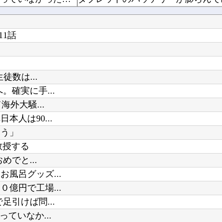
にじさんじ「緑仙」大炎上！上から目線で圧が強い返信「もうすでに歌ってる」埋もれてる曲を救い...
【中国】 高さ288メートルのエレベーターで学校に通う雲南省の山地の子供たち 通学時間 3...
1話
玉川徹、生出演の自民党議員に「全面的に大賛成、おっしゃる通り」 消費減税への主張めぐり
任天堂が「gamescom 2026」の
吉田綾乃クリスティーさん、号泣…
数は...
【画像】BLEACH最新話の井上織
確実に手...
Powered by livedoor 相互RSS
【ウマ娘】シービーとシャニマスの
外大騒...
人は90...
よう」
教授する
でと...
風呂グッズ...
億円で工場...
引けば問...
ていなか...