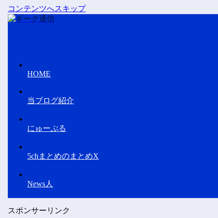
コンテンツへスキップ
HOME
当ブログ紹介
にゅーぷる
5chまとめのまとめX
News人
スポンサーリンク