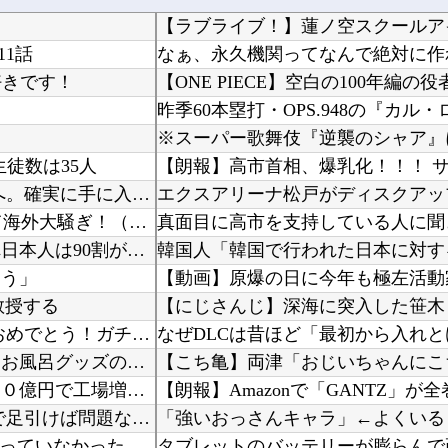
1話
なぁ、永久機関ってなんで絶対に作
好きです！
【ONE PIECE】空白の100年編
※スーパー歌舞伎『逆襲のシャア』
生徒数は35人
【朗報】高市首相、爆乳化！！！ 
【朗報】 バンダイ、ついにガンプラの完全受注生産へ。確実に手に入るなら一年でも待てる？
海外「凄い時代だ」ヨルダンがFIFAの悪行を暴露して海外大騒ぎ！（海外の反応）
真面目に高市を支持している人に聞
『金はゴールド、銀はシルバー、では銅は？』←これ日本人は90割が間違うらしいｗｗｗｗｗ
よう」
教授する
【にじさんじ】深海に突入した笹木
【祝】 シンデレラガールズ13周年！デレステ10周年おめでとう！ガチャ更新SSR八神マキノ...
なぜDLCは昔ほど「最初から入れ
兄嫁「正月に帰るから、ゲームと、いいお肉と酒と、お風呂グッズの準備しとけよ」寝起きの私「知...
「日本製メモリ」に世界中から注文殺到、１兆５０００億円で工場増築へ
【朗報】Amazonで「GANTZ」が全
【閲覧注意】 世界一のアホ「地雷踏んでもさ！一瞬で足引けば問題なくね？ｗ」⇒ 実践した結果
行天優莉奈さん「私は元々KLPに行くメンバーには入っていなかった。事務所がAKBに掛け合っ...
タブレットのバッテリーが膨らんで