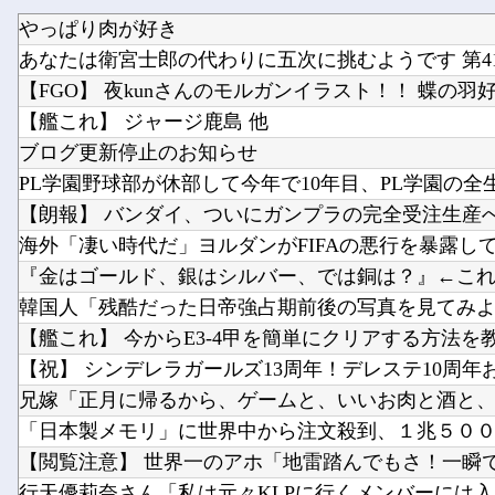
やっぱり肉が好き
あなたは衛宮士郎の代わりに五次に挑むようです 第41
【FGO】 夜kunさんのモルガンイラスト！！ 蝶の羽
【艦これ】 ジャージ鹿島 他
ブログ更新停止のお知らせ
PL学園野球部が休部して今年で10年目、PL学園の全
韓国人「残酷だった日帝強占期前後の写真を見てみ
【艦これ】 今からE3-4甲を簡単にクリアする方法を