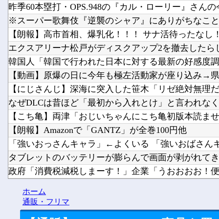
昨季60本塁打・OPS.948の『カル・ローリー』さんの今
※スーパー歌舞伎『逆襲のシャア』にありがちなこ
【朗報】高市首相、爆乳化！！！ サナ活待ったなし
エクスアリーナ松戸がディスクアップ2を撤去したらしく
韓国人「韓国で行われた日本に対する最新の好感度調査
【動画】原爆の日に今年も極左活動家が座り込み→県警
【にじさんじ】深海に突入した笹木「リゼ絶対無理
なぜDLCは昔ほど「最初から入れとけ」と言われなくな
【こち亀】両津「おじいちゃんにこち亀初版本読ませて
【朗報】Amazonで「GANTZ」が全巻100円他
「強いおっさんキャラ」←よくいる 「強いおばさんキャ
タブレットのバッテリーが膨らんで画面が剥がれて
政府「消費税減税しまーす！」企業「うおおおお！便乗
任天堂が「gamescom 2026」のラインナップを発表！..
ホーム
吉田綾乃クリスティーさん、号泣…【乃木坂46】他
通販・フリマ