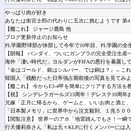
やっぱり肉が好き
あなたは衛宮士郎の代わりに五次に挑むようです 第41
【艦これ】 ジャージ鹿島 他
ブログ更新停止のお知らせ
PL学園野球部が休部して今年で10年目、PL学園の全生徒
【朗報】 バンダイ、ついにガンプラの完全受注生産へ。
海外「凄い時代だ」ヨルダンがFIFAの悪行を暴露して海
『金はゴールド、銀はシルバー、では銅は？』←これ日本
韓国人「残酷だった日帝強占期前後の写真を見てみ
【艦これ】 今からE3-4甲を簡単にクリアする方法を
【祝】 シンデレラガールズ13周年！デレステ10周年おめ
兄嫁「正月に帰るから、ゲームと、いいお肉と酒と、お
「日本製メモリ」に世界中から注文殺到、１兆５０００
【閲覧注意】 世界一のアホ「地雷踏んでもさ！一瞬で足
行天優莉奈さん「私は元々KLPに行くメンバーには入っ