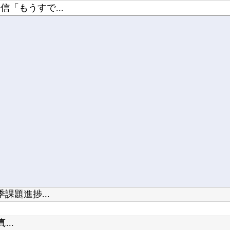
「もうすで...
雲南省...
しゃる通り...
課題進捗...
..