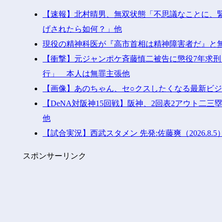
【速報】北村晴男、無双状態「不思議なことに、
げされたら如何？」他
現役の精神科医が『高市首相は精神障害者だ』と
【衝撃】元ジャンポケ斉藤慎二被告に懲役7年求刑
行」 本人は無罪主張他
【画像】あのちゃん、セ○クスしたくなる最新ビ
【DeNA対阪神15回戦】阪神、2回表2アウト二
他
【試合実況】西武スタメン 先発:佐藤爽（2026.8.5
スポンサーリンク