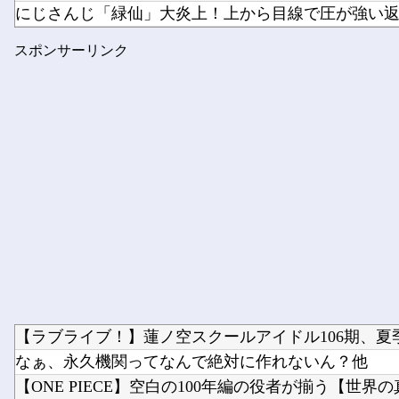
にじさんじ「緑仙」大炎上！上から目線で圧が強い返信
【中国】 高さ288メートルのエレベーターで学校に通う
スポンサーリンク
玉川徹、生出演の自民党議員に「全面的に大賛成、おっ
【ラブライブ！】蓮ノ空スクールアイドル106期、夏季
なぁ、永久機関ってなんで絶対に作れないん？他
【ONE PIECE】空白の100年編の役者が揃う【世界の真.