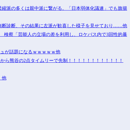
緊縮派の多くは親中派に繋がる。「日本弱体化議連」でも旗揚
無断診断、その結果に左派が歓喜した様子を見せており……他
 検察「芸能人の立場の差を利用し、ロケバス内で3回性的暴
ジュが話題になるｗｗｗｗｗ他
三塁から熊谷の2点タイムリーで先制！！！！！！！！！！！！
）他