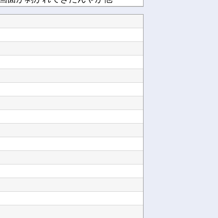
紹介された男と食事に行くも何を食べても「まずい」「臭い」と文句連発！不快すぎて断った後、友...
広島81回目の原爆の日を迎える←「世界は全く平和にならない」（海外の反応）他
政府「消費税減税しまーす！」企業「うおおおお！便乗値上げタイムきたっ！減税分値上げするぞ～...
ラインナップを発表！他
【乃木坂46】他
姫さん、さすがに胸がデカすぎる他
浅倉透って相性良さそう他
【これは重い】清水良太郎さんの訃報後、落語家が過去の“いじめ・暴行被害”を告発他
Powered by livedoor 相互RSS