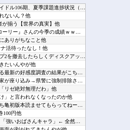
【ラブライブ！】蓮ノ空スクールアイドル106期、夏季課題進捗状況（8月上旬編）他
れないん？他
の役者が揃う【世界の真実】他
昨季60本塁打・OPS.948の『カル・ローリー』さんの今季の成績ｗｗｗｗｗｗｗｗｗｗｗｗ...
にありがちなこと他
サナ活待ったなし！他
エクスアリーナ松戸がディスクアップ2を撤去したらしくディスクアッパーさん達から落胆の声他
きたいんやが他
韓国人「韓国で行われた日本に対する最新の好感度調査の結果がこちら…」→「どうしてこうなった...
【動画】原爆の日に今年も極左活動家が座り込み→県警に強制排除される動画が話題に他
「リゼ絶対無理だわ」他
とけ」と言われなくなったのか他
【こち亀】両津「おじいちゃんにこち亀初版本読ませてもらってねー。内容は全く変わらないから」...
巻100円他
「強いおっさんキャラ」←よくいる 「強いおばさんキャラ」← 全然いない他
画面が剥がれてきたんやが他