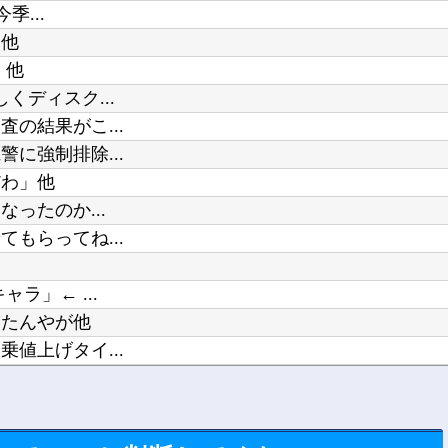
季...
と他
！他
ディスク...
の結果がこ...
に強制排除...
だわ」他
ったのか...
もらってね...
ラ」← ...
きたんやが他
値上げタイ...
.