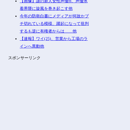
【画像】謎の新人女性声優H、声優水
着界隈に旋風を巻き起こす他
今年の防衛白書にメディアが何故かブ
チ切れている模様、躍起になって批判
するも逆に有権者からは……他
【速報】ワイ(25)、営業から工場のラ
インへ異動他
スポンサーリンク