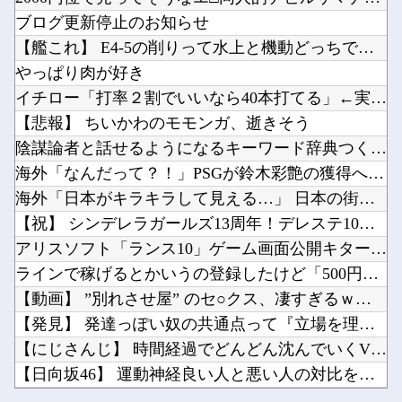
冨里奈央ちゃんのお父さんが可哀想すぎるｗ【乃木坂46】
お前らが使ってみたい武器他
ブログ更新停止のお知らせ
韓国サッカー協会、外国人審判を性接待で買収していた事が判明
【悲報】日本の警察さん、すぐ簡単に銃を撃ってしまうようになる他
【艦これ】 E4-5の削りって水上と機動どっちでやったでち？
小学館、「マンガワン」とは別の大問題が判明してしまう…他
やっぱり肉が好き
【悲報】韓国人「2002年のワールドカップで韓国が4強になれたのって買収したからじゃないの...
イチロー「打率２割でいいなら40本打てる」←実際打てたんかな
元いいとも青年隊、中居正広の”素顔”を暴露他
【悲報】 ちいかわのモモンガ、逝きそう
Powered by livedoor 相互RSS
【画像】へずま議員、被災地でめちゃくちゃ働いて老人たちを笑顔にしてしまうwwwwwwwww...
陰謀論者と話せるようになるキーワード辞典つくろう→
【群馬】デカいNinja乗りさん、後方確認しない軽四に当てられてしまう。他
海外「なんだって？！」PSGが鈴木彩艶の獲得へ増額オファーを...
海外「日本がキラキラして見える…」 日本の街頭インタビューに...
【祝】 シンデレラガールズ13周年！デレステ10周年おめでと...
アリスソフト「ランス10」ゲーム画面公開キター！ウルザちゃん...
Powered by livedoor 相互RSS
ラインで稼げるとかいうの登録したけど「500円払え」だって
【動画】 ”別れさせ屋” のセ○クス、凄すぎるｗｗｗ そりゃ...
【発見】 発達っぽい奴の共通点って『立場を理解できない』だよ...
【にじさんじ】 時間経過でどんどん沈んでいくVTuber
【日向坂46】 運動神経良い人と悪い人の対比をご覧ください…
冨里奈央ちゃんのお父さんが可哀想すぎるｗ【乃木坂46】