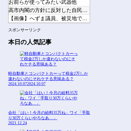
お前らが使ってみたい武器他
高市内閣の方針に反対した自民党議員9人のリストが話題に、「岩...
【画像】へずま議員、被災地でめちゃくちゃ働いて老人たちを笑顔...
【群馬】デカいNinja乗りさん、後方確認しない軽四に当てら...
スポンサーリンク
【にじ甲2026】イメージより繊細な宇佐美他
本日の人気記事
Powered by livedoor 相互RSS
軽自動車とコンパクトカーって税金2万しか
違わないのにそれケチる意味ある？
2024.10.07
2024.10.07
会社「はい！今月の給料35万ね」ワイ「手取
り30万くらいやろなあ…」
2021.12.24