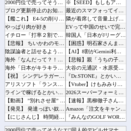
2000円位で売ってそうなエ□同人的デビルサマナー 第2話
※【SEED】もしもアズラエルがMSに乗って戦うタイプの悪役だったら他
ブログ更新停止のお知らせ
最近のスマフォってイヤホンジャック付いてないの?他
【艦これ】 E4-5の削りって水上と機動どっちでやったでち？
隣が着席して音量上げ始めた時は渾身の「マジか…」が出るよね他
やっぱり肉が好き
EVって中国のせいで完全に終わったよな他
イチロー「打率２割でいいなら40本打てる」←実際打てたんかな
韓国人「日本がJリーグ開幕戦で記録した歴代最多観客数がこちら…」→「Kリーグとは次元が違う...
【悲報】 ちいかわのモモンガ、逝きそう
【困惑】明石家さんまさん「ナイターが当たり前になったらつまらないんですよ、我々は」ｗｗｗｗ...
陰謀論者と話せるようになるキーワード辞典つくろう→
【AI】8割がGemini利用、ChatGPTは68% AI利用調査他
海外「なんだって？！」PSGが鈴木彩艶の獲得へ増額オファーを準備していることに海外大騒ぎ！...
【悲報】親「うちの子にはゲームは買い与えません。本だけで十分」→結果他
海外「日本がキラキラして見える…」 日本の街頭インタビューに登場した女子高生4人組がエモす...
大谷の元通訳・水原受刑者、24年の韓国遠征に「なんでドジャースが韓国に？」「日本なら分かる...
【祝】 シンデレラガールズ13周年！デレステ10周年おめでとう！ガチャ更新SSR八神マキノ...
『Dr.STONE』とかいうクソおもろい作品ｗｗｗ他
アリスソフト「ランス10」ゲーム画面公開キター！ウルザちゃんは今回も美しい…。前作で助けた...
【Vtuber】けもみみりふれっ!活動5周年記念♡3D新衣装お披露目！viviONとけもり...
ラインで稼げるとかいうの登録したけど「500円払え」だって
2026スーパーフォーミュラ第8戦「SUGO」決勝結果他
【動画】 ”別れさせ屋” のセ○クス、凄すぎるｗｗｗ そりゃ肉便器に堕ちるわｗｗｗ
【速報】黒柳徹子さん 93歳他
【発見】 発達っぽい奴の共通点って『立場を理解できない』だよな
Amazon「注文をキャンセルしました。身分証を提出してください」 X民「は？怪しすぎんだ...
【にじさんじ】 時間経過でどんどん沈んでいくVTuber
『みんなのGOLF WORLD』改善に向けてアプデ計画他
【日向坂46】 運動神経良い人と悪い人の対比をご覧ください…
｢真夏の全国ツアー2026｣ 地方公演で披露した夏曲一覧がコチラ！！！【乃木坂46】他
2000円位で売ってそうなエ□同人的デビルサマナー 第2話