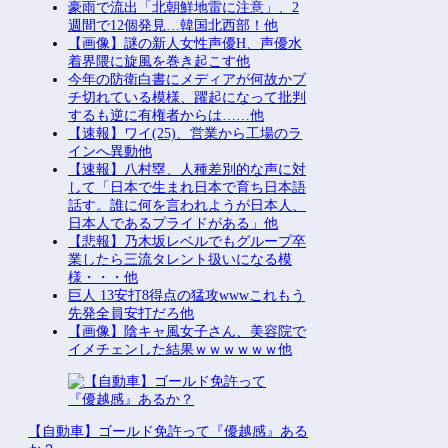
豪雨で流出「北朝鮮地雷に注意」、2
週間で12個発見…韓国北西部！他
【画像】謎の新人女性声優H、声優水
着界隈に旋風を巻き起こす他
今年の防衛白書にメディアが何故かブ
チ切れている模様、躍起になって批判
するも逆に有権者からは……他
【速報】ワイ(25)、営業から工場のラ
インへ異動他
【速報】八村塁、人種差別的な声に対
して「日本で生まれ日本で育ち日本語
話す。誰に何を言われようが日本人、
日本人であるプライドがある」他
【悲報】乃木坂レベルでもグループ卒
業したら三流タレント扱いになる模
様・・・他
巨人 13安打8得点の猛攻wwwこれもう
先発全員安打だろ他
【画像】陰キャ風女子さん、美容院で
イメチェンした結果ｗｗｗｗｗｗ他
【自動車】ゴールド免許って『優越感』ある