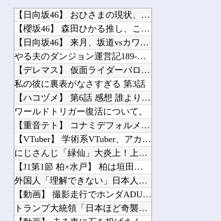
【日向坂46】 おひさまの現状、これは否定できない・・・
【櫻坂46】 森田ひかる推し、これには大歓喜
【日向坂46】 来月、坂道vsカワラボvsスタダvsハロプロの大激戦
やる夫のダンジョン運営記189-雑談所ネタ 第123話「なぜなにキャス狐さん・世...
【デレマス】 仮面ライダーバロンＰ第２話「蒼翼の乙女」
私の彼に裏表がなさすぎる 第3話
【ハコヅメ】 第6話 感想 誰よりも早く！【～交番女子の逆襲～】
ワールドトリガー復活について。
【重音テト】 コナミデフォルメフィギュア「重音テト 通常衣装Ver.」「重音テト...
【VTuber】 学術系VTuber、アカデミア関係者らに「V名義の活動を本人の...
にじさんじ「緑仙」大炎上！上から目線で圧が強い返信「もうすでに歌ってる」埋もれて...
【J1第1節 柏×水戸】 柏は垣田先制弾＆小泉ミドルで新シーズンを白星スタート！...
外国人「理解できない」日本人ファンタジスタがまだ無所属で欧州人が困惑..獲得を求...
【動画】 撮影走行でホンダADUO改良型エンジン（PU）を搭載したアストンマーチ...
トランプ大統領「日本ほど奇襲を知る国ない、真珠湾の時なぜ知らせなかったのか」…目...