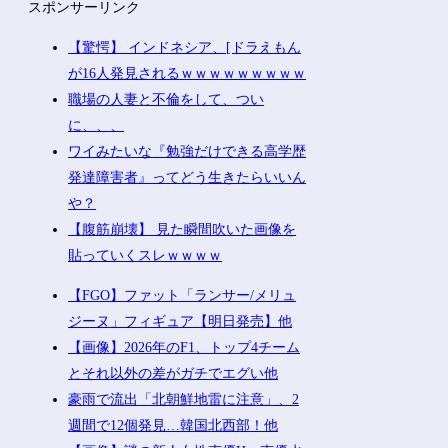
スポンサーリンク
【驚愕】 インドネシア、[ドラえもん
が16人発見されるｗｗｗｗｗｗｗｗｗ
職場の人妻と不倫をして、つい
に、、、
ワイみたいな『勉強だけできる高学歴
発達障害者』ってどう生きたらいいん
や？
【腹筋崩壊】 見た瞬間吹いた画像を
貼っていくスレｗｗｗｗ
【FGO】ファット「ランサー/メリュ
ジーヌ」フィギュア【明日発売】他
【画像】2026年のF1、トップ4チーム
とそれ以外の差がガチでエグい他
豪雨で流出「北朝鮮地雷に注意」、2
週間で12個発見…韓国北西部！他