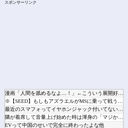
スポンサーリンク
韓国サッカー協会、外国人審判を性接待で買収していた事が判明
Powered by livedoor 相互RSS
漫画「人間を舐めるなよ…！」←こういう展開好きなんやがｗｗｗ...
※【SEED】もしもアズラエルがMSに乗って戦うタイプの悪役...
最近のスマフォってイヤホンジャック付いてないの?他
隣が着席して音量上げ始めた時は渾身の「マジか…」が出るよね他
EVって中国のせいで完全に終わったよな他