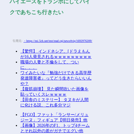
ハイエースをトランポにしてバイ
クであちこち行きたい
引用元:
・https://mi.5ch.net/test/read.cgi/news4vip/1692976209/
【驚愕】 インドネシア、[ドラえもん
が16人発見されるｗｗｗｗｗｗｗｗｗ
職場の人妻と不倫をして、つい
に、、、
ワイみたいな『勉強だけできる高学歴
発達障害者』ってどう生きたらいいん
や？
【腹筋崩壊】 見た瞬間吹いた画像を
貼っていくスレｗｗｗｗ
【田舎のミステリー】 タヌキが人間
に化ける説、これ多分マジ
【FGO】ファット「ランサー/メリュ
ジーヌ」フィギュア【明日発売】他
【画像】2026年のF1、トップ4チーム
とそれ以外の差がガチでエグい他