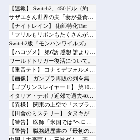
【速報】 Switch2、450ドル（約70000円）ｗｗｗｗｗｗｗｗ
サザエさん世界の夫「妻が昼食代500円しかくれない…この弁当屋、500円で売って...
【ナイトレイン】 術師特化Tier
「フリルもリボンもたくさんがいいのよね、ふふっ♪」対魔忍RPG・新イベント『バニ...
Switch2版『モンハンワイルズ』の動作環境が判明！
【ハコヅメ】 第6話 感想 誰よりも早く！【～交番女子の逆襲～】
ワールドトリガー復活について。
【重音テト】 コナミデフォルメフィギュア「重音テト 通常衣装Ver.」「重音テト...
【画像】 ガンプラ再販の列を無視して開店ダッシュした客の末路…
【ゴブリンスレイヤーⅡ】 第10話 感想 家出少女と駆除業者
イタリア・ナポリ近郊で過去40年で最大規模の地震「M4.7」の揺れを観測
【異様】 関東の上空で「スプライト」という発光現象が観測される！多くの人が地上か...
【田舎のミステリー】 タヌキが人間に化ける説、これ多分マジ
【警告】 医師「米国では”ヘロインと同じくらいヤバい薬”が日本では平気で処方され...
【警告】 職務経歴書の『最初の5行に書くべきこと』がこれ
中国「大豪雨！」三峡ダム「基礎部分破損」中国「全力放流！」台風13号「中国上陸予...