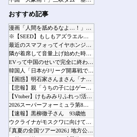
【悲報】 中国、橋の欄干が強風一発で粉々に 鉄筋ゼロ 当局「接着剤でくっつけただ...
おすすめ記事
【悲報】 週刊誌、好き放題書きまくる 高市早苗首相は新公用車の贅を尽くした後部座...
中国人のリウさん、新エネ車で国境越えたら遠隔操作で30時間ロックされる！
漫画「人間を舐めるなよ…！」←こういう展開好きなんやがｗｗｗ...
K-POPアイドルの約半数が3年後には姿を消す…損益分岐点突破は4％未満
※【SEED】もしもアズラエルがMSに乗って戦うタイプの悪役...
職場の人妻と不倫をして、ついに、、、
最近のスマフォってイヤホンジャック付いてないの?他
【発見】 発達っぽい奴の共通点って『立場を理解できない』だよな
隣が着席して音量上げ始めた時は渾身の「マジか…」が出るよね他
【悲痛】 溺れた11歳息子を助けようと川へ…40歳父親が死亡 息子は母親が救助 ...
EVって中国のせいで完全に終わったよな他
イタリア・ナポリ近郊で過去40年で最大規模の地震「M4.7」の揺れを観測
韓国人「日本がJリーグ開幕戦で記録した歴代最多観客数がこちら...
【困惑】明石家さんまさん「ナイターが当たり前になったらつまら...
【悲報】親「うちの子にはゲームは買い与えません。本だけで十分...
【Vtuber】けもみみりふれっ!活動5周年記念♡3D新衣装...
Powered by livedoor 相互RSS
2026スーパーフォーミュラ第8戦「SUGO」決勝結果他
【速報】黒柳徹子さん 93歳他
ウクライナがモスクワに向けて初の弾道ミサイルを発射か？！他
｢真夏の全国ツアー2026｣ 地方公演で披露した夏曲一覧がコ...