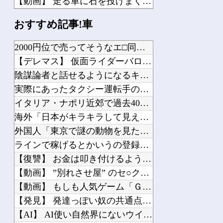
【動画】 走る車に石を投げまくる男が警察に捕まりボコボコにされる
韓国人「フランスの有力紙も大韓サッカー協会前代未聞の不祥事を詳細に報道！」→「国...
おすすめ記事!車
【インド】 SUVが大型トラックと衝突、横転したトラックの下敷きになり運転手死亡
海外「素晴らしい！」日本が買収したUSスチール驚異の大復活に米国人が大喜び
2000円位で売ってそうなエ□同人的デビルサマナー 第2話
結婚一年目から子どもが欲しいといいつづけているが、嫁のセスク嫌いと子育てに対する...
【デレマス】 仮面ライダーバロンＰ第２話「蒼翼の乙女」
朝ごみ捨て行ったら小学生の子が登校ルートとは逆の方に歩いてた
陰謀論者と話せるようになるキーワード辞典つくろう→
実際にあったタクシー運転手の不可解すぎる体験談
イタリア・ナポリ近郊で過去40年で最大規模の地震「M4.7」...
海外「日本がキラキラして見える…」 日本の街頭インタビューに...
Powered by livedoor 相互RSS
外国人「東京で謎の動物を見たんだけどコイツの正体分かる？」
ラインで稼げるとかいうの登録したけど「500円払え」だって
【復讐】 お金は叩き付けるように放り投げる。慣れない子がレジ...
【動画】 ”別れさせ屋” のセ○クス、凄すぎるｗｗｗ そりゃ...
【動画】 もしも人気ゲーム「ＧＴＡ」が日本を舞台にしていたら...
【発見】 発達っぽい奴の共通点って『立場を理解できない』だよ...
【AI】 AI使い自然界にないウイルスを作製 米スタンフォー...