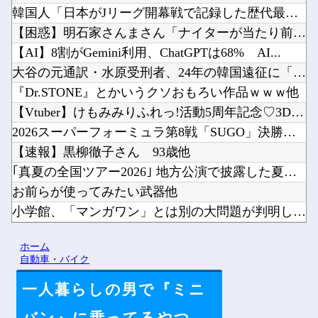
韓国人「日本がJリーグ開幕戦で記録した歴代最多観客数がこちら...
【困惑】明石家さんまさん「ナイターが当たり前になったらつまら...
【AI】8割がGemini利用、ChatGPTは68% AI...
大谷の元通訳・水原受刑者、24年の韓国遠征に「なんでドジャー...
『Dr.STONE』とかいうクソおもろい作品ｗｗｗ他
【Vtuber】けもみみりふれっ!活動5周年記念♡3D新衣装...
2026スーパーフォーミュラ第8戦「SUGO」決勝結果他
【速報】黒柳徹子さん 93歳他
｢真夏の全国ツアー2026｣ 地方公演で披露した夏曲一覧がコ...
お前らが使ってみたい武器他
小学館、「マンガワン」とは別の大問題が判明してしまう…他
【画像】へずま議員、被災地でめちゃくちゃ働いて老人たちを笑顔...
ホーム
【群馬】デカいNinja乗りさん、後方確認しない軽四に当てら...
自動車・バイク
一人暮らしの男で『ミニ