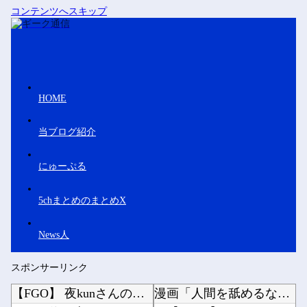
コンテンツへスキップ
HOME
当ブログ紹介
にゅーぷる
5chまとめのまとめX
News人
スポンサーリンク
【FGO】 夜kunさんのモルガンイラスト！！ 蝶の羽好きです！
漫画「人間を舐めるなよ…！」←こういう展開好きなんやがｗｗｗｗ他