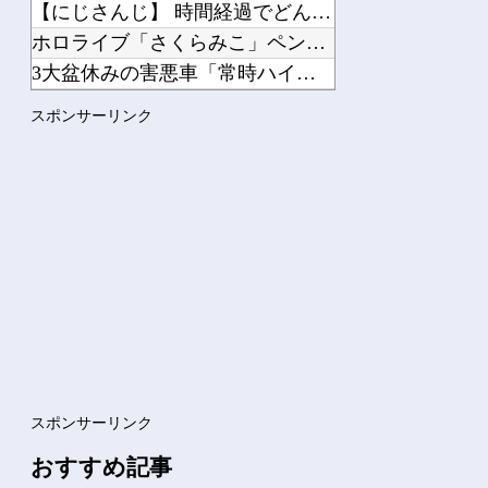
【にじさんじ】 時間経過でどんどん沈んでいくVTuber
ホロライブ「さくらみこ」ペンラ振る動作で体調崩す？ホロドリで...
3大盆休みの害悪車「常時ハイビームマン」「車間ベタ付けマン」...
韓国サッカー協会、外国人審判を性接待で買収していた事が判明
スポンサーリンク
中国「大豪雨！」三峡ダム「基礎部分破損」中国「全力放流！」台...
Powered by livedoor 相互RSS
スポンサーリンク
おすすめ記事