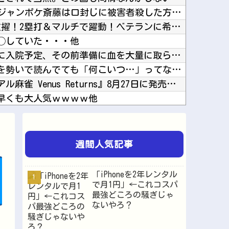
【悲報】Z世代「求刑7年のジャンポケ斎藤は口封じに被害者殺した方が量刑軽かっただろ」←1万...
カープ秋山翔吾プロ初4番抜擢！2塁打＆マルチで躍動！ベテランに希望の光他
◯していた・・・他
【にじさんじ】鏑木近日中に入院予定、その前準備に血を大量に取られる他
【画像】ゴールデンカムイを勢いで読んでても「何こいつ…」ってなるシーンｗｗｗｗ他
【脱衣麻雀】『スーパーリアル麻雀 Venus Returns』8月27日に発売決定！他
早くも大人気ｗｗｗｗ他
【ウマ娘】ブルアカの新仕様ガチャの何が恐ろしいかを最近のウマ娘ガチャに例えると…地獄だな？...
【画像】元TOKIO山口達也さん、家賃3万4000円の湘南の家からYouTube更新。激痩...
【朗報】「eF機動戦士ガンダムSEEDクライマックス」導入記念、このホール打ちたいキャンペ...
週間人気記事
韓国人「韓国サッカー協会の審判買収、遂に海外でも話題に…」→「2002年の栄光まで疑われる...
中国とロシア海軍艦艇4隻が日本列島を一周…防衛省が全航路を公開！他
「iPhoneを2年レンタル
問題視される他
で月1円」←これコスパ
最強どころの騒ぎじゃ
格？日向坂46とBEAMSのコラボが決定！！他
ないやろ？
に高くなる他