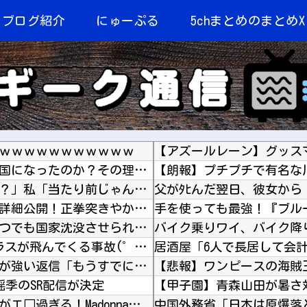
当ブログ紹介
にゅーぷる
5chまとめのまとめX
ｗｗｗｗｗｗｗｗｗｗｗｗ
韓国人「何故日本が世界を魅了し続け観光大国になったのか？その理由がこちら‥」→「文化的なソ...
夫「赤ちゃん俺に似てないな～本当に俺の子？」私「当たり前じゃん！」義両親「アンタが赤ちゃん...
PS4「FF7リメイク」ティファの戦闘シーンの詳細公開！正拳突きやかかと落としがセクシーだ...
【速報】 中露の武装軍艦4隻が日本一周『いつでも国家沈没させられるぞ』
バイク乗りワイ、バイク降
【動画】 高速道路を走行中の車からリアガラスが飛んでくる事故(゜o゜)
にじさんじ「緑仙」大炎上！上から目線で圧が強い返信「もうすでに歌ってる」埋もれてる曲を救い...
瑶季のSR配信が決定
山田ゆり、AVデビュー＆乳首ヌードお●ぱいがエ□過ぎる！Madonna超大型新人、セッ●ス...