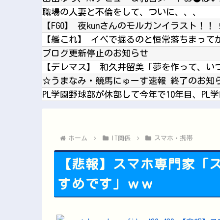
職場の人妻と不倫をして、ついに、、、
【FGO】 夜kunさんのモルガンイラスト！！
【艦これ】 イベで掘るのと恒常落ちまって
ブログ更新停止のお知らせ
【デレマス】 和久井留美「夢を作って、い
☆うまなみ・競馬にゅーす速報 終了のお知
PL学園野球部が休部して今年で10年目、PL
【呪術廻戦】 簡易領域が実はどういうもん
「これ作者やらかしただろ…」と思った漫画
ホーム
IT関係
スマホ・携帯
【悲報】スマホ専門家「ス
すめです」ｗｗ