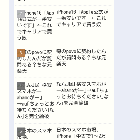
iPhone16「Apple公式が
一番安いです」←これ
Powered by livedoor 相互RSS
でキャリアで買う奴
噂のpovoに契約したん
だが質問ある？ちな元
楽天
なんJ民｢格安スマホが
ーahamoがー｣→au｢ちょ
っとお待ちください｣な
んjを完全論破
日本のスマホ市場、
iPhone「中古で1～2万