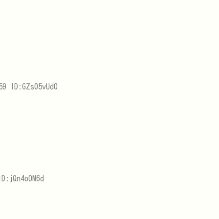
59 ID:GZs05vUd0
D:jQn4o0M6d