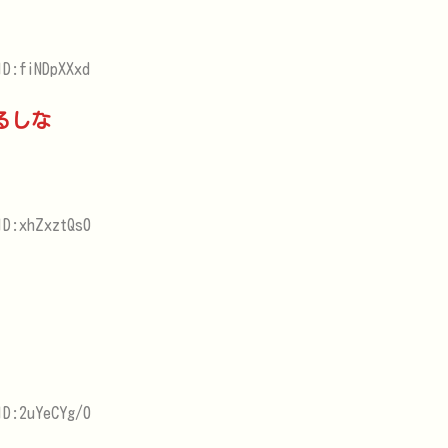
D:fiNDpXXxd
るしな
ID:xhZxztQs0
ID:2uYeCYg/0