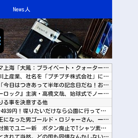
News人
【アズールレーン】グッスマ上海「大鳳：プライベート・クォーターズVer.」フィギュア【原型...
【朗報】プチプチで有名な川上産業、社名を「プチプチ株式会社」に変更ｗｗｗｗｗ他
父がﾀﾋんだ翌日、彼女から「今日はつきあって半年の記念日だね！おめでとう！」とメールが来た...
手を使っても最強！『ブルーロック』主演・高橋文哉、始球式でノーバン＆深い一礼に称賛【動画】...
りる事を決意する他
居酒屋「6人で長居して会計4939円！喋りたいだけなら公園に行ってくれ（怒」他
【悲報】ワンピースの海賊王になった男ゴールド・ロジャーさん、一般海兵に首を刎ねられただけで...
【甲子園】青森山田が暑さ対策でユニ一新 ボタン廃止でTシャツ素材wwwwwwwwwwwww...
中国外務省「日本は原爆落とされて当然。どの国も同情なんかしない」他