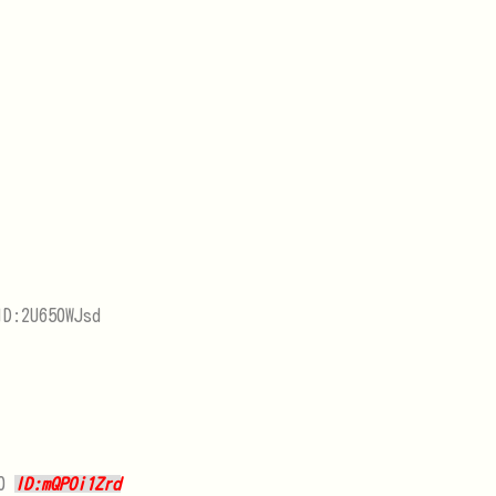
ID:2U650WJsd
40
ID:mQPOi1Zrd