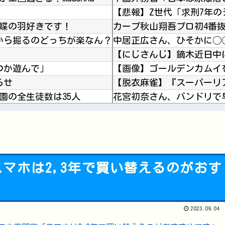
 蝶の羽好きです！
から掘るのどっちが楽なん？
中居正広さん、ひそかに◯
つか遊んで」
らせ
学園の全生徒数は35人
花宮初奈さん、バンドリで
なのか分かってないんだが
J2開幕戦、最多観客数更新の可能性「やばい！」 チケット6万超えが発券「見間違いじゃない？...
のシーン挙げてけｗｗｗ
マホは2,3年で買い替えるのがおす
【悲報】ヤニねこ、BPOで
Powered by livedoor 相互RSS
【日向坂46】今回はお手頃価
ゲームコントローラー地味
2023.09.04