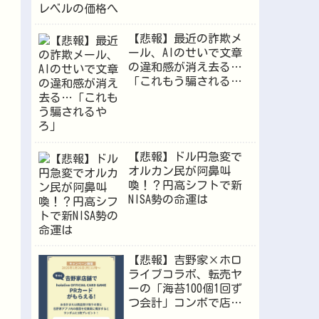
【悲報】最近の詐欺メ
ール、AIのせいで文章
の違和感が消え去る…
「これもう騙されるや
ろ」
【悲報】ドル円急変で
オルカン民が阿鼻叫
喚！？円高シフトで新
NISA勢の命運は
【悲報】吉野家×ホロ
ライブコラボ、転売ヤ
ーの「海苔100個1回ず
つ会計」コンボで店員
が逝くｗｗｗ