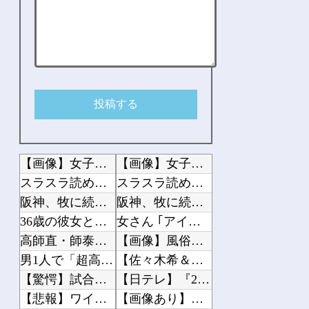
【画像】女子アナ、生放送で高校時代の制服を着てしまうｗｗｗｗｗｗｗｗｗｗｗｗｗｗ...
【画像】女子アナ、生放送で高校時代の制服を着てしまうｗｗｗｗｗｗｗｗｗｗｗｗｗｗ...
スラスラ読めちゃう小説
スラスラ読めちゃう小説
阪神、牧に続き度会も破壊wwwwwwwwwwww
阪神、牧に続き度会も破壊wwwwwwwwwwww
36歳の彼女と結婚したいのに、家族が猛反対。家族から信じられない言葉が飛び出した...
女さん ｢アイドルが19歳にもなってスク水を着させられている！｣⇒結果ｗｗｗ
高師直・師泰「降伏するから許して？」
【画像】風俗に行くとこういう恵体メロン乳(35)を指名してしまう奴wwwww
男1人で「超高級アフタヌーンティー」に来てみたwww
【佐々木希＆久保史緒里】密着してハートを作る“仲良しショット”に「お美しい」
【驚愕】試合後に傷心の久保タケを飯に誘うジャガー浅野がコチラ!!!
【日テレ】『24時間テレビ』、熊本地震へ1000万円寄付の発表にモヤモヤ感
【悲報】ワイ、職場でアミバ呼ばわりされる
【画像あり】宇垣美里「学生時代は全然モテなかったです」⇒！！！