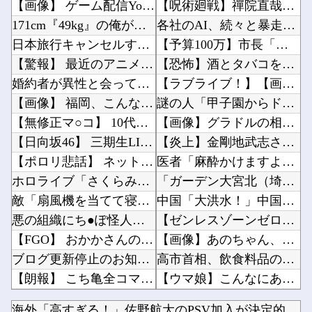
【画像】 ゲーム配信YouTuber、家賃8万円の部屋で深夜配信→管理会社から厳重注意され...
【呪術廻戦】禪院直哉と真人って、性格も作中での行いも末路も似たような二人なのに人気に差があ...
171cm『49kg』の俺が、建築のバイト行ったら「こう」なったｗｗｗ
各社のAI、続々と暴走 勝手に人間のフリをしてサイバー攻撃を仕掛ける事件が相次ぐ他
日本旅行キャンセルすべきか…1万年ぶり史上最大級の火山の兆し＝韓国の反応
【予算100万】市長「特定外来生物クビアカは気持ち悪い虫だしそんな需要ないと思う」1匹30...
【驚報】 最近のアニメ『ヤニねこ』『地元最高！』『みいちゃんと山田さん』『ドカ食いダイスキ...
【恐怖】酒とタバコを愛する日常系女性YouTuber、ガチで体が終わる・・・他
婚約者が異性と会ってたっぽいメールが出てきたわけだが
【ラブライブ！】【画像】恥ずかしがるメイちゃんの破壊力ｗｗｗｗｗｗｗｗｗｗ他
【画像】 福岡、こんなのが普通に走ってるｗｗｗｗｗｗｗｗｗｗｗｗｗｗｗｗｗｗｗｗｗｗｗｗｗ...
謎の人「甲子園からドーム移転ｲﾔｯ！！7回制ｲﾔｯ！！」←じゃあどうすんねん他
【無修正マ○コ】 10代美少女の ”初めての女性器脱毛” 動画、エ□すぎて1000万再生さ...
【画像】グラドルの相澤仁美さん、実はお尻がどちゃシコすぎたｗｗｗｗｗｗ他
【日向坂46】 三期生LIVE、生配信が決定！
【炎上】金剛地武志さん、高市首相の熊本視察動画に「気○い沙汰だぞ」他
【ポロリ悲話】 ネットで拡散してるお●ぱいポロリ動画、何故か叩かれる・・・
医者「麻酔かけますよー」 わい(全身麻酔に耐えて見せる！うおおおおおお！！！！)他
ホロライブ「さくらみこ」怒りに飲まれるな野うさぎ！2ndソロライブで犯行予告「咲き乱れみこ...
「ガーデン大宮北（埼玉）」「ニューアサヒ府中四谷店（東京）」が8月16日の営業をもって閉店...
敵「扇風機を当てて寝るとヤバいぞ！」 ワイ「大丈夫やろｗｗｗ」扇風機ポチー
中国「大洪水！」中国ダム「決壊」地元民「公式発表より死者多い！」中国政府「住民拘束！（安否...
悪の組織にち●ぽ怪人に改造されたやる夫のお話 第3話
【ゼンレスゾーンゼロ】ねんどろいど「セス・ ローウェル」【本日発売】他
【FGO】 おかかさんのジャージ式イラスト！！ 赤いジャージが似合ってます！
【画像】あのちゃん、なんか別人になる?ｗｗｗｗｗｗｗｗｗｗ他
ブログ更新停止のお知らせ
高市首相、飲食料品の消費税1％を閣議決定 ◯◯をチラつかせて財務省を黙らせる他
【朗報】 こち亀全コマ検索が登場！
【ウマ娘】こんなにあった！？ ←「アヤベさんはトプロと “1” 差だぞ」他
【艦これ】 E5までフランス艦出せると本当にスゴいよね
【ラブライブ！】【動画】くりぱんせつ菜、はしゃぐ【定期】他
海外「高すぎる！」佐野航大のPSV加入が決定的になり海外大騒...