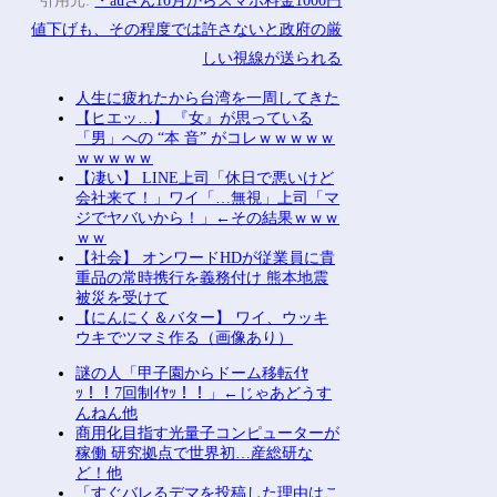
引用元:
・auさん10月からスマホ料金1000円
値下げも、その程度では許さないと政府の厳
しい視線が送られる
人生に疲れたから台湾を一周してきた
【ヒエッ…】 『女』が思っている
「男」への “本 音” がコレｗｗｗｗｗ
ｗｗｗｗｗ
【凄い】 LINE上司「休日で悪いけど
会社来て！」ワイ「…無視」上司「マ
ジでヤバいから！」←その結果ｗｗｗ
ｗｗ
【社会】 オンワードHDが従業員に貴
重品の常時携行を義務付け 熊本地震
被災を受けて
【にんにく＆バター】 ワイ、ウッキ
ウキでツマミ作る（画像あり）
謎の人「甲子園からドーム移転ｲﾔ
ｯ！！7回制ｲﾔｯ！！」←じゃあどうす
んねん他
商用化目指す光量子コンピューターが
稼働 研究拠点で世界初…産総研な
ど！他
「すぐバレるデマを投稿した理由はこ