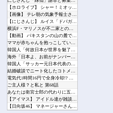
にじさんじ「緑仙」謝罪と募集を一緒にして怒られる「VTuberが歌ってこなかった...
【ホロライブ】 シャー！ミオッシャー！【ホロぐら】
【画像】 テレ朝の気象予報士さん、意外と小さかった
【にじさんじ】 ルイス「ドパガキの時代は終わり！セロトニン優位のセロガキなるわよ...
横浜F・マリノスが不二家とのオフィシャルパートナー契約締結を発表 横浜創業の洋菓...
【動画】 パキスタンの山の麓で撮影された鉄砲水が地獄すぎる。
ママが赤ちゃんを抱っこしていた。ボクもかまってよぉ！ → 甘えん坊な兄はこちらで...
韓国人「何故日本が世界を魅了し続け観光大国になったのか？その理由がこちら‥」→「...
海外「日本よ、お前がナンバーワンだ」 熊本地震直後の日本の対応のスピードに世界が...
韓国人「サッカー元日本代表のスター、日本代表強化策として“韓日定期戦”の復活を提...
結婚破談でニート化したコトメに「2人目まだ〜？全員中卒でいいじゃんｗ」と煽られた...
電気代1時間16円で全身冷却!? 全身を冷やす“人間用冷蔵庫”『ど冷えもんBOX...
ご主人様？と私と 第68話
あなたは衛宮士郎の代わりに五次に挑むようです 第411話
【アイマス】 アイドル達が雑談してるだけ【モバマス】
【日向坂46】 マネージャーさん、これは超有能！！