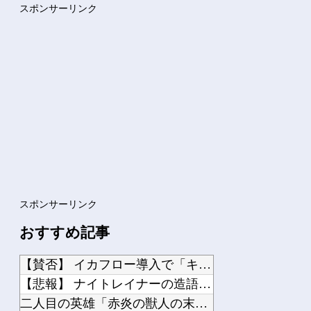
【元櫻坂46】 上村莉菜、元気そうで何より
スポンサーリンク
【NMB48】 安部若菜、卒業後は吉本興業に所属
【負けヒロインが多すぎる！】 タイトー「八奈見杏菜」制服姿でプライズフィギュア化...
【スパロボ】 キタ━━━━━━(゜∀゜)━━━━━━ !!!!!
【悲報】 ベルセルク、今どうなっているのか誰も知らない・・・・
Powered by livedoor 相互RSS
スポンサーリンク
おすすめ記事
【賛否】 イカフロー導入で「キルゲー加速」と不安の声、塗りで貢献という”スプラら...
【悲報】 ナイトレイナーの造語、ガチでキモすぎて終わる…
二人目の英雄「赤炎の獣人の末裔 イニス」