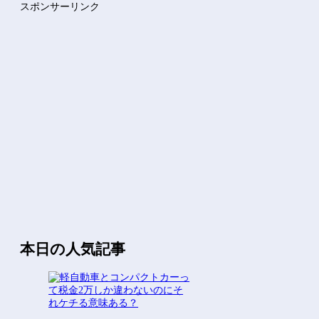
スポンサーリンク
【にじ甲2026】月ノ美兎、卯月コウ、夜牛詩乃らによる甲子園...
Powered by livedoor 相互RSS
本日の人気記事