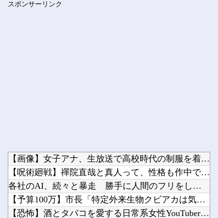
スポンサーリンク
【悲報】 めっちゃカメレオンさん、早速パクリゲーが任天堂スト...
Powered by livedoor 相互RSS
【画像】女子アナ、生放送で高校時代の制服を着てしまうｗｗｗｗ...
【呪術廻戦】禪院直哉と真人って、性格も作中での行いも末路も似...
各社のAI、続々と暴走 勝手に人間のフリをしてサイバー攻撃を...
【予算100万】市長「特定外来生物クビアカは気持ち悪い虫だし...
【恐怖】酒とタバコを愛する日常系女性YouTuber、ガチで...