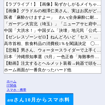
【ラブライブ！】【画像】恥ずかしがるメイちゃんの破壊力ｗｗｗ...
【画像】グラドルの相澤仁美さん、実はお尻がどちゃシコすぎたｗ...
医者「麻酔かけますよー」 わい(全身麻酔に耐えて見せる！うお...
「ガーデン大宮北（埼玉）」「ニューアサヒ府中四谷店（東京）」...
中国「大洪水！」中国ダム「決壊」地元民「公式発表より死者多い...
【ゼンレスゾーンゼロ】ねんどろいど「セス・ ローウェル」【本...
高市首相、飲食料品の消費税1％を閣議決定 ◯◯をチラつかせて...
【悲報】男さん、ウォータースライダーで上手く滑れずチューブの...
日本「沖縄県知事選（9月」一色正春「海難事件追及（検証」八重...
【動画】注文するとヘルメット装着→鈍器で頭を殴られるチェコの...
ホーム画面が一番良かったハード他
【にじ甲2026】月ノ美兎、卯月コウ、夜牛詩乃らによる甲子園...
ホーム
グラボそんなにすぐ壊れる？他
IT関係
スマホ・携帯
auさん10月からスマホ料