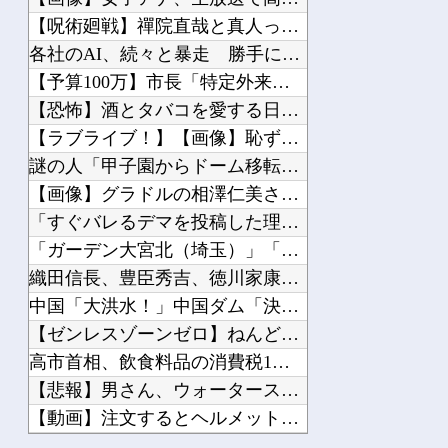
中国人に聞いた「一番悪いと思う国は？」 →1位中国
【呪術廻戦】禪院直哉と真人って、性格も作中での行いも末路も似...
人生に疲れたから台湾を一周してきた
各社のAI、続々と暴走 勝手に人間のフリをしてサイバー攻撃を...
【ヒエッ…】 『女』が思っている「男」への “本 音” がコレｗｗｗｗｗｗｗｗｗ...
【予算100万】市長「特定外来生物クビアカは気持ち悪い虫だし...
【凄い】 LINE上司「休日で悪いけど会社来て！」ワイ「…無視」上司「マジでヤバ...
【恐怖】酒とタバコを愛する日常系女性YouTuber、ガチで...
【社会】 オンワードHDが従業員に貴重品の常時携行を義務付け 熊本地震被災を受け...
【ラブライブ！】【画像】恥ずかしがるメイちゃんの破壊力ｗｗｗ...
謎の人「甲子園からドーム移転ｲﾔｯ！！7回制ｲﾔｯ！！」←じ...
【画像】グラドルの相澤仁美さん、実はお尻がどちゃシコすぎたｗ...
「すぐバレるデマを投稿した理由はこれか」と拡散元の”賢さ”に...
Powered by livedoor 相互RSS
「ガーデン大宮北（埼玉）」「ニューアサヒ府中四谷店（東京）」...
織田信長、豊臣秀吉、徳川家康の中で大失敗しても謝ったら許して...
中国「大洪水！」中国ダム「決壊」地元民「公式発表より死者多い...
【ゼンレスゾーンゼロ】ねんどろいど「セス・ ローウェル」【本...
高市首相、飲食料品の消費税1％を閣議決定 ◯◯をチラつかせて...
【悲報】男さん、ウォータースライダーで上手く滑れずチューブの...
【動画】注文するとヘルメット装着→鈍器で頭を殴られるチェコの...
ホーム画面が一番良かったハード他