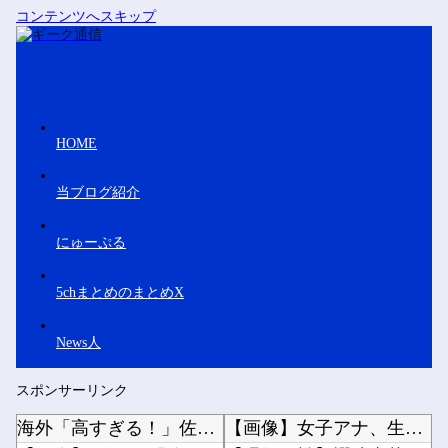
コンテンツへスキップ
HOME
当ブログ紹介
にゅーぷる
5chまとめのまとめX
News人
スポンサーリンク
海外「高すぎる！」佐野航大のPSV加入が決定的になり海外大騒ぎ！（海外の反応）
【画像】女子アナ、生放送で高校時代の制服を着てしまうｗｗｗｗｗｗｗｗｗｗｗｗｗｗｗ他