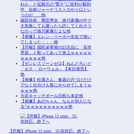
れか」と拡散元の”賢さ”に批判が殺到
中、自称ジャーナリストのやり口とい
うのが……他
織田信長、豊臣秀吉、徳川家康の中で
大失敗しても謝ったら許してくれそう
なのって徳川家康だよな他
【画像】エレン・ベーカー先生で抜い
てしまった・・・他
【悲報】国民栄誉賞の記念品に「高市
早苗」と彫ってあって炎上ｗｗｗｗｗ
ｗｗｗｗｗ他
【ゼンレスゾーンゼロ】ねんどろいど
「セス・ ローウェル」【本日発売】
他
【画像】松屋さん、食器の片づけだけ
でなく仕分けも客にやらせてしまうｗ
ｗｗｗ他
大谷キャッチボール日程も未定他
【画像】あのちゃん、なんか別人にな
る?ｗｗｗｗｗｗｗｗｗｗ他
【悲報】iPhone 12 mini、5G非対応。終了へ