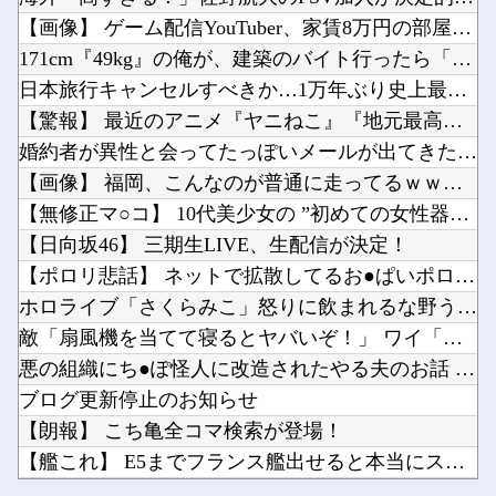
【2軍】 DeNA・森敬斗、中堅UZR 8.2時点【 11.6】14球団トップ
【悲報】男さん、ウォータースライダーで上手く滑れずチューブの中に取り残されてしまうｗｗｗｗ...
【画像】 ゲーム配信YouTuber、家賃8万円の部屋で深夜...
【悲報】 めっちゃカメレオンさん、早速パクリゲーが任天堂ストアに登場してしまう……
日本「沖縄県知事選（9月」一色正春「海難事件追及（検証」八重山日報「抗議団体が危険航行（生...
171cm『49kg』の俺が、建築のバイト行ったら「こう」な...
【動画】注文するとヘルメット装着→鈍器で頭を殴られるチェコのバーｗｗｗｗ他
日本旅行キャンセルすべきか…1万年ぶり史上最大級の火山の兆し...
【ニュース】高市内閣、在日外国人の生活保護にメス！！！！他
【驚報】 最近のアニメ『ヤニねこ』『地元最高！』『みいちゃん...
ホーム画面が一番良かったハード他
婚約者が異性と会ってたっぽいメールが出てきたわけだが
Powered by livedoor 相互RSS
【にじ甲2026】月ノ美兎、卯月コウ、夜牛詩乃らによる甲子園とかも見たくはある他
【画像】 福岡、こんなのが普通に走ってるｗｗｗｗｗｗｗｗｗｗ...
グラボそんなにすぐ壊れる？他
【無修正マ○コ】 10代美少女の ”初めての女性器脱毛” 動...
【日向坂46】 三期生LIVE、生配信が決定！
【ポロリ悲話】 ネットで拡散してるお●ぱいポロリ動画、何故か...
ホロライブ「さくらみこ」怒りに飲まれるな野うさぎ！2ndソロ...
Powered by livedoor 相互RSS
敵「扇風機を当てて寝るとヤバいぞ！」 ワイ「大丈夫やろｗｗｗ...
悪の組織にち●ぽ怪人に改造されたやる夫のお話 第3話
ブログ更新停止のお知らせ
【朗報】 こち亀全コマ検索が登場！
【艦これ】 E5までフランス艦出せると本当にスゴいよね
【2軍】 DeNA・森敬斗、中堅UZR 8.2時点【 11....