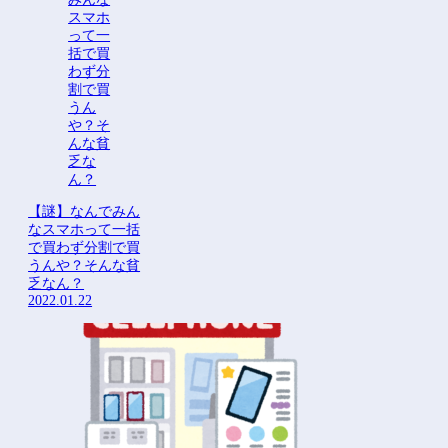
【謎】なんでみん
なスマホって一括
で買わず分割で買
うんや？そんな貧
乏なん？
2022.01.22