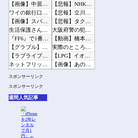
【画像】中居正広「（まずい…このままじゃ木村が最下位になる…）ああぁぁぁ滑ったぁ...
【悲報】NHK番組出演者さん「飲酒していたため記憶にない」職員さんへの性被害が発...
ワイの銀行口座4つもあるんだけど多すぎ？
【悲報】立川志らく、落語批判に「上から目線で言えるのは談志くらい」とピシャリ
【画像】スバル、ガチで凄い実力を持っていた
【悲報】タクシー運転手、儲かりまくることが判明してしまう
生活保護さん、1400円のハンバーガーを食べただけで批判される
大阪府警の犯人射殺動画、全く撃ち56す必要なかったwww
『FF6』で1番苦戦する所といえば？
【動画】橋本環奈、ABEMAイベントでサービス谷間
【グラブル】無料石で天井して何もでないときって怒る？
実際のところ中国って日本をどうしたいんやろな？
【ラブライブ！】【画像】蓮ノ空お散歩日記の店舗特典イラストが公開される【DOLL...
【LPG】イオンモール熊本7人死亡爆発、漏れたガスが施設内に滞留か 経産省が全国...
ネットフリックスの脚本料は「地上波の5倍ぐらい」 役作りで増量の役者には食費の補...
【画像】あのちゃん、なんか別人になる
【画像】Switch2、ガチでデカいｗｗｗｗｗｗｗ
【なぜ射殺したのか】大阪で警察官が刃物を持った男に発砲し死亡、批判殺到の見込みへ
スポンサーリンク
復活『8時だョ！全員集合』、伝説パトカーネタにゲスト絶句 「今じゃできない」「...
熊本の戦国大名ってあんまり大物いないな
スポンサーリンク
【超悲報】ニコニコ動画が完全にオワコン化した証拠が「こちら」…
36歳の彼女と結婚したいのに、家族が猛反対。家族から信じられない言葉が飛び出した...
週間人気記事
iPhone16「Apple公式が一番安いです」←これでキャリアで買う奴
クーラーボックス積んで出発→途中で買い足し…50代公務員の“ドライブ”が地獄すぎ...
【ホロライブ】サメちゃん…さすがにこれはアカンやろ…
【画像】長濱ねる(27歳)の乳がヤバイと話題にｗｗｗｗ1700万バズｗｗｗｗｗｗ...
【朗報】みけねこさん、気づいてしまう
【画像】人気Vチューバーさん、とんでもない姿を披露ｗｗｗｗｗｗｗｗｗｗ 他
【訃報】まっ、まさか・・・ユーチューバーのヒロシさん&#x27a1;肺炎で死亡が...
【悲報】2050年の日本、独身ボッチ祭りが現実になるとかｗｗｗｗ 他
【話題】ちょっと待ってくれや&#x203c; 自動車整備士の志願者激減でヤバいこ...
男1人で「超高級アフタヌーンティー」に来てみたwww