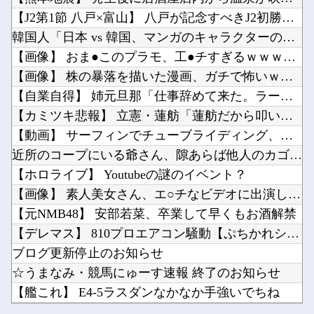
涌井秀章(40) 2.88 3勝1敗 4QS K/BB10.00
【ウマ娘】正月エースが意外と強いのだ。他
【J2第1節 八戸×富山】 八戸が記念すべきJ2初勝利！佐藤...
【ガンプラ】 RG「アカツキガンダム(オオワシ装備)& HG 1/144 ゼウスシルエット...
【恐怖】家族葬・一日葬なら安いという風潮、完全に嘘だった・・・・他
韓国人「日本 vs 韓国、マンガのキャラクターの違い」
【画像】セブンイレブンのバイト「AIにちいかわの画像を食わせてっと………できた！」他
【画像】 おま●このプラモ、工●チすぎるｗｗｗｗｗｗｗｗｗｗ
【ウマ娘】イナリワンとバンブーメモリーのお悩み相談コーナー 夏休み編他
【画像】 株の暴落を描いた漫画、ガチで怖いｗｗｗｗｗ
【ラブライブ！】【画像】侑ちゃんとかのんちゃんの仲睦まじい作曲他
【自業自得】 姉元旦那「仕事辞めて来た。ラーメン屋を開こう」...
Powered by livedoor 相互RSS
【悲報】価格高騰の波、次は「PC用マザーボード」か他
【カミツキ悲報】 立憲・蓮舫「蓮舫だから叩いていい、との報道...
【FGO】ファット「ランサー/メリュジーヌ」フィギュア【明日発売】他
【動画】 サーフィンでチューブライディング、チューブの中から...
近所のコープにいる爺さん、隙あらば他人のカゴに商品を入れよう...
【ホロライブ】 Youtubeの謎のイベント？
【画像】 素人美女さん、エ○チなビデオに出演した結果ｗｗｗｗ...
Powered by livedoor 相互RSS
【元NMB48】 安部若菜、卒業して早くもお酒解禁
【デレマス】 810プロエアコン騒動【ぷちかれシリーズ】
ブログ更新停止のお知らせ
☆うまなみ・競馬にゅーす速報 終了のお知らせ
【艦これ】 E4-5ラスダンなかなか手強いでちね
涌井秀章(40) 2.88 3勝1敗 4QS K/BB10....