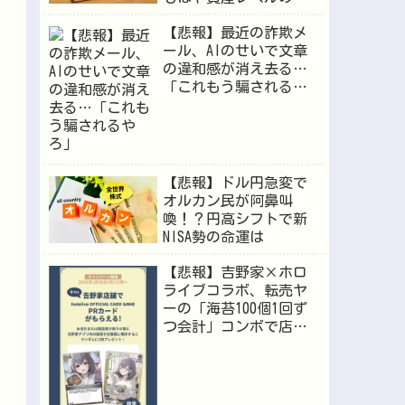
格へ
【悲報】最近の詐欺メ
ール、AIのせいで文章
の違和感が消え去る…
「これもう騙されるや
ろ」
【悲報】ドル円急変で
オルカン民が阿鼻叫
喚！？円高シフトで新
NISA勢の命運は
【悲報】吉野家×ホロ
ライブコラボ、転売ヤ
ーの「海苔100個1回ず
つ会計」コンボで店員
が逝くｗｗｗ