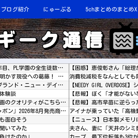
当ブログ紹介
にゅーぷる
5chまとめのまとめX
【速報】 PL学園野球部が休部して今年で10年目、PL学園の全生徒数は35人
「外で笑う人もいるが…」三浦知良（59）が明かす現役への葛藤！ 還暦直前も「今でも上手くな...
【ネタバレ注意！！】 「スパイダーマン：ブランド・ニュー・デイ」にも出てきたけどあの組織潰...
体験談
韓国人「54年前に放送された日本アニメの作画のクオリティがこちら…」→「これは現代でも通用...
【悲報】高市早苗に逆らっ
【バンダイ】 「食玩」「プライズ」「ガシャポン」2026年8月発売商品【発売スケジュール】
ても面白そう
聞いてみた
負けたのか」