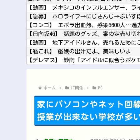
【急募】 ホロライブ→にじさんじ→ぶいす
【コンゴ】 エボラ出血熱、感染3600人…
【日向坂46】 話題のグッズ、案の定売り切
【艦これ】 艦娘の出汁だよ、美味しいよ
【デレマス】 紗南「アイドルに似合うポケ
【FGO】 夜kunさんのモルガンイラスト！！
旅館「たく家」の評判
ブログ更新停止のお知らせ
ホーム
IT関係
PC
家にパソコンやネット回
授業が出来ない学校が多