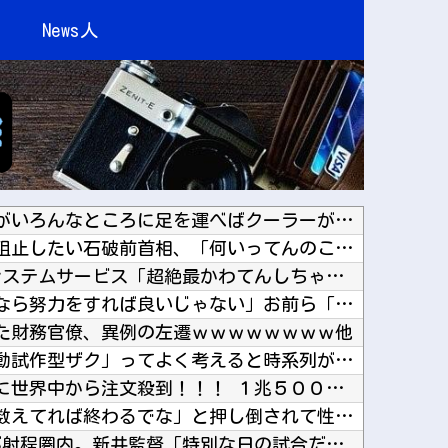
News人
【困惑】恵俊彰さん「総理がいろんなところに足を運べばクーラーが…」・・・・・・・・・他
消費税減税をなんとしても阻止したい石破前首相、「何いってんのこいつ」と有権者をドン引きさせ...
【NEEDY GIRL OVERDOSE】システムサービス「超絶最かわてんしちゃん」プライ...
【悲報】ぼく「才能がないなら努力をすれば良いじゃない」お前ら「努力できるのも才能だよ」他
た財務官僚、異例の左遷ｗｗｗｗｗｗｗｗ他
アイナが乗っていた「高機動試作型ザク」ってよく考えると時系列がおかしいな他
【ニュース】日本製メモリに世界中から注文殺到！！！ １兆５０００億円で工場増築へ他
夫さん、妻に「天井のシミ数えてれば終わるでな」と押し倒されて性行為 → 凄いことになるｗｗ...
カープ、最下位転落も3位が射程圏内。新井監督「特別な日の試合だったので負けて悔しい」【反省...