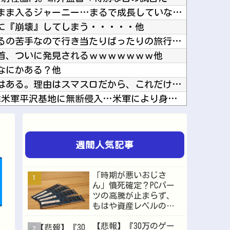
【ウマ娘】昔の水着がそのまま入るジャーニー…まるで成長していない！？他
に『崩壊』してしまう・・・・・他
【ラブライブ！】予定立てるの苦手なので行き当たりばったりの旅行しかできません他
首、ついに発見されるｗｗｗｗｗｗｗ他
なにかある？他
スロッターさん「優遇冷遇はある。理由はスマスロだから、これだけで十分なんだよね」他
大進連所属の学生8人、在韓米軍平沢基地に無断侵入…米軍により身柄拘束！他
【画像】このボケて、破壊力ありすぎてクッソワロタｗｗｗｗｗｗｗｗｗ他
ヤニネコ・みぃちゃん・のあ先輩・もちづきさん「結婚してください！」←どうする？他
間ほど里に帰省他
週間人気記事
北朝鮮がロシアに弾道ミサイル40発供与、ミサイル部隊90人派遣開始…さらに80発見通し！他
ネイチャ、討ち取られる他
「時期が悪いおじさ
【SSD】1TBで1.5万とか、買った時の倍なんだけど今だと買い増してしまいそうで怖い他
ん」憤死確定？PCパー
ツの高騰が止まらず、
ッチすぎて始まる♥他
もはや資産レベルの価
化が起きつつある他
格へ
【悲報】『30万のゲー