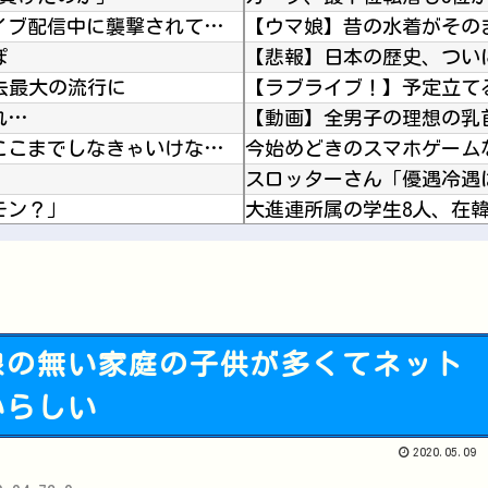
【動画】 メキシコのインフルエンサー、ライブ配信中に襲撃されて死亡。
ぽ
【悲報】日本の歴史、つい
過去最大の流行に
れ…
【動画】全男子の理想の乳
【動画】 地下アイドルさん、売れるためにここまでしなきゃいけないと判明…………………
今始めどきのスマホゲーム
モン？」
 蝶の羽好きです！
【にじさんじ】笹木、1週
線の無い家庭の子供が多くてネット
【ウマ娘】（悲報）ナイス
いらしい
Powered by livedoor 相互RSS
ライザの公式AIゲーム、エ
Vチューバーに最近ある変
2020.05.09