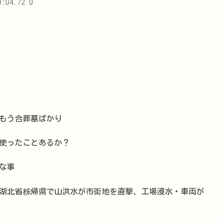
0:04.72 0
もう合葬墓ばかり
使ったことあるか？
な事
 湖北省秭帰県で山洪水が市街地を直撃、工場浸水・車両が