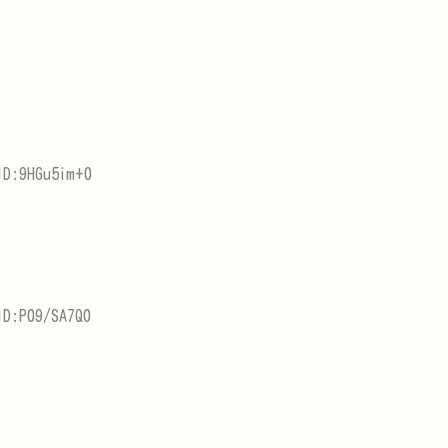
ID:9HGu5im+0
ID:P09/SA7Q0