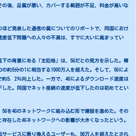
その後、品質が悪い、カバーする範囲が不足、料金が高いな
のほど発表した通信の質についてのリポートで、同国におけ
速度低下問題への人々の不満は、すでに大いに高まってい
低下の背景にある「主犯格」は、5Gだとの見方を示した。韓
の約5分の1に相当する1000万人を超えた。そして、5Gによ
で約5．2％向上した。一方で、4Gによるダウンロード速度は
下した。同国でネット接続の速度が低下したのは初めてとい
、5Gを4Gのネットワークに組み込む形で建設を進めた。その
と存在した4Gネットワークへの影響が大きくなったという。
4Gサービスに乗り換えるユーザーも、56万人を超えたとされ