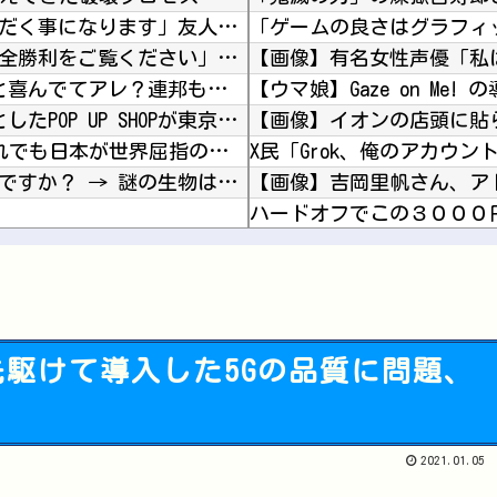
ラーメン屋にて。店員「30分ほどお待ちいただく事になります」友人「あ、じゃあいいです」→店...
韓国人「熊本地震で見る日本の土木技術の完全勝利をご覧ください」→「これはすごいわ」「こうい...
【画像】有名女性声優「私
【ガンダム】 難民の老人が地球に来れたこと喜んでてアレ？連邦もやってることヤバくない？って...
【シンデレラガールズ】 百鬼夜行をテーマとしたPOP UP SHOPが東京・大阪にて開催
石油もない、鉄もない、国土の7割は山…それでも日本が世界屈指の経済大国になれた「勤勉さ」以...
そこには目と口と鼻があった。これはキメラですか？ → 謎の生物はこちらです…
【ホロEN】 カリオペ、劇場版『メイドインアビス』第一部の主題歌を担当！『アニソン歌手とし...
外国人「2002年W杯は?」韓国サッカーに衝撃的不祥事！W杯予選でレフリーへの性的接待発覚...
【悲報】価格高騰の波、次
ジでわからなくて怖い
人気YouTuberさん、動
駆けて導入した5Gの品質に問題、
【悲報】チーター、無理矢
Powered by livedoor 相互RSS
モンスターハンターという
2021.01.05