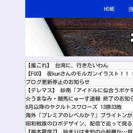
HOME
【艦これ】 台湾に、行きたいわん
【FGO】 夜kunさんのモルガンイラスト！！
ブログ更新停止のお知らせ
【デレマス】 紗南「アイドルに似合うポケ
☆うまなみ・競馬にゅーす速報 終了のお知
6月以降のヤクルトスワローズ 13勝33敗
昭和戦隊のロボデザイン、配信で追って見る
【熊本震度7】 始まりは未知の小断層か…