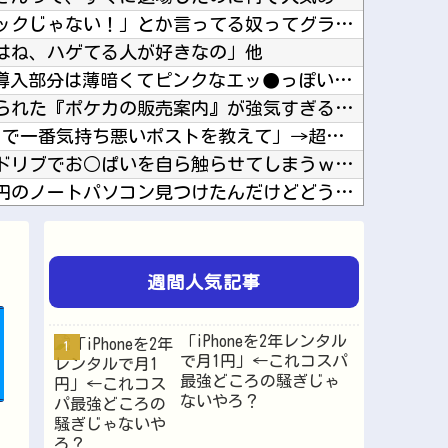
「ゲームの良さはグラフィックじゃない！」とか言ってる奴ってグラセフ6やりたくないの？他
はね、ハゲてる人が好きなの」他
【ウマ娘】Gaze on Me! の導入部分は薄暗くてピンクなエッ●っぽい雰囲気だから何で...
【画像】イオンの店頭に貼られた『ポケカの販売案内』が強気すぎると話題にｗｗｗｗ他
X民「Grok、俺のアカウントで一番気持ち悪いポストを教えて」→超火力の回答に完全敗北する...
【画像】吉岡里帆さん、アドリブでお○ぱいを自ら触らせてしまうｗｗｗｗｗｗｗ他
ハードオフでこの３０００円のノートパソコン見つけたんだけどどうですか？他
【画像】あのちゃんの後ろ姿、「デカい」「いや普通」で大論争ｗｗｗｗ他
は「PC用マザーボード」か他
【悲報】アメリカ政府、日本円をアルゼンチン通貨危機と同列扱いへ・・・他
週間人気記事
画内で最悪の秘密がバレて終わる・・・他
台湾への140億ドル規模の武器売却「確信している」 …米共和党重鎮、マコール議員が表明！他
「iPhoneを2年レンタル
理カメラを設置されてしょんぼり顔他
で月1円」←これコスパ
最強どころの騒ぎじゃ
中国「大洪水！」三峡ダム「9門開放！（全力放流」中国都市「三峡沿線の道路水没」中国政府「高...
ないやろ？
ゲームの魅力ってどんな部分だと思う？他