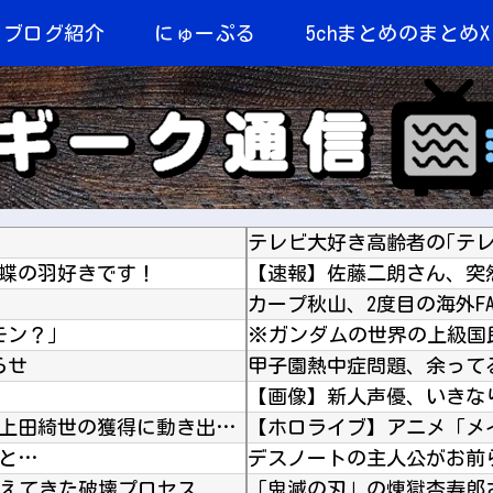
当ブログ紹介
にゅーぷる
5chまとめのまとめX
テレビ大好き高齢者の｢テ
 蝶の羽好きです！
【速報】佐藤二朗さん、突
モン？」
※ガンダムの世界の上級国
らせ
【画像】新人声優、いきな
海外「プレミアのレベルか？」ブライトンが上田綺世の獲得に動き出して海外大騒ぎ！（海外の反応...
と…
デスノートの主人公がお前
見えてきた破壊プロセス