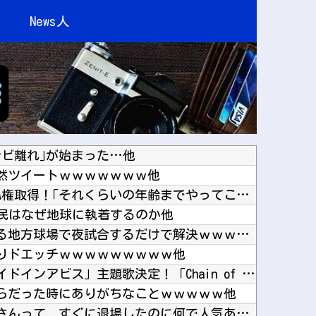
News人
レビ離れ｣が始まった…他
然ツイートｗｗｗｗｗｗｗ他
カープ秋山、2度目の海外FA権取得！｢それくらいの年齢までやってこられた｣他
民はなぜ地球に執着するのか他
甲子園熱中症問題、余ってる地方球場で夜試合するだけで解決ｗｗｗｗｗｗｗｗｗｗｗｗｗｗｗｗｗ...
りドエッチｗｗｗｗｗｗｗｗｗ他
【ホロライブ】アニメ「メイドインアビス」主題歌決定！「Chain of the Abyss...
らだった時にありがちなことｗｗｗｗｗ他
「鬼滅の刃」の煉獄杏寿郎さんって、すぐに退場したのに何で人気あるの？？他