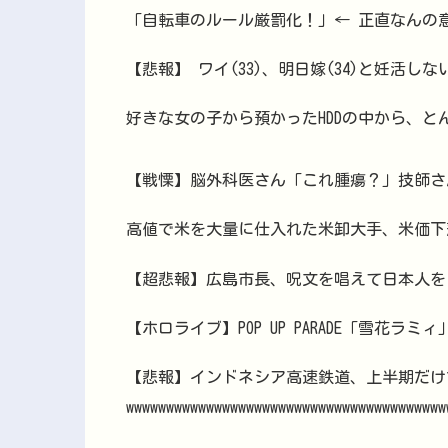
「自転車のルール厳罰化！」← 正直なんの
【悲報】 ワイ(33)、明日嫁(34)と妊活し
好きな女の子から預かったHDDの中から、
【戦慄】脳外科医さん「これ腫瘍？」技師さ
高値で米を大量に仕入れた米卸大手、米価下
【超悲報】広島市長、呪文を唱えて日本人を
【ホロライブ】POP UP PARADE「雪花ラ
【悲報】インドネシア高速鉄道、上半期だけ
wwwwwwwwwwwwwwwwwwwwwwwwwwwwwwwwwwwwwww