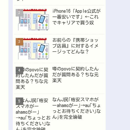
iPhone16「Apple公式が
一番安いです」←これ
Powered by livedoor 相互RSS
でキャリアで買う奴
お前らの『携帯ショッ
プ店員』に対するイメ
ージってどんな？
噂のpovoに契約したん
だが質問ある？ちな元
楽天
なんJ民｢格安スマホが
ーahamoがー｣→au｢ちょ
っとお待ちください｣な
んjを完全論破