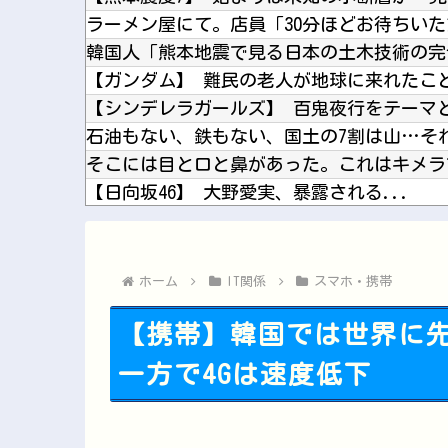
【日向坂46】 大野愛実、暴露される...
ASDなんやが『冗談』とか『社交辞令』がマ
ホーム
IT関係
スマホ・携帯
【携帯】韓国では世界に先
一方で4Gは速度低下