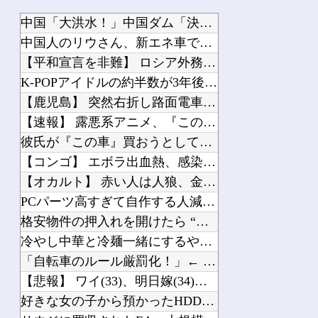
中国「大洪水！」中国ダム「決壊」地元民「公式発表より死者多い！」中国政府「住民拘...
中国人のリウさん、新エネ車で国境越えたら遠隔操作で30時間ロックされる！
【平和宣言を非難】 ロシア外務省報道官「広島市長は『偽りの呪文』繰り返している」
K-POPアイドルの約半数が3年後には姿を消す…損益分岐点突破は4％未満
【鹿児島】 突然右折し路面電車と衝突 乗っていた男女3人は車を放置しダッシュで逃...
【速報】 露悪系アニメ、『この作品』の登場で最盛期を迎えてしまう…
彼氏が『この車』買おうとして私とケンカになってるんだけどｗｗｗｗｗｗ
【コンゴ】 エボラ出血熱、感染3600人…過去最大の流行に
【オカルト】 赤い人は人狼、金持ちが仕掛ける「気づかせ遊び」の果てに待つものは…
PCパーツ高すぎて自作する人減ってるよな
格安物件の押入れを開けたら “とんでもないモノ” が出てきて絶叫した
冷やし中華と冷麺一緒にするやつなんなん？
「自転車のルール厳罰化！」← 正直なんの意味もなかった件ｗｗｗｗｗｗｗｗ
【悲報】 ワイ(33)、明日嫁(34)と妊活しないといけなくて辛い
好きな女の子から預かったHDDの中から、とんでもないモノを発見してしまった