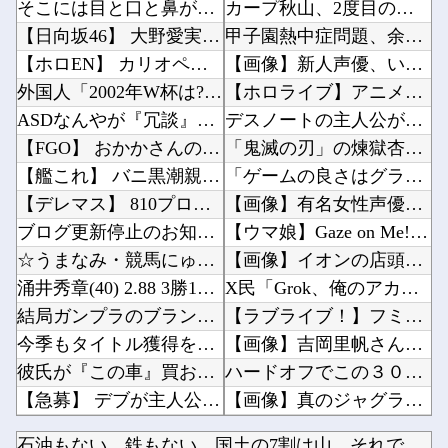
そこには目と口と鼻があった。これはキメラですか？ → 謎の生物はこちらです…
カープ秋山、2度目の海外FA権取得！｢それくらいの年齢までやってこられた｣他
【日向坂46】 大野愛実、暴露される...
甲子園熱中症問題、余ってる地方球場で夜試合するだけで解決ｗｗｗｗｗｗｗｗｗｗｗｗｗｗｗｗｗ...
【ホロEN】 カリオペ、劇場版『メイドインアビス』第一部の主題歌を担当！『アニソン歌手とし...
【画像】新人声優、いきなりドエッチｗｗｗｗｗｗｗｗｗ他
外国人「2002年W杯は?」韓国サッカーに衝撃的不祥事！W杯予選でレフリーへの性的接待発覚...
【ホロライブ】アニメ「メイドインアビス」主題歌決定！「Chain of the Abyss...
ASDなんやが『冗談』とか『社交辞令』がマジでわからなくて怖い
デスノートの主人公がお前らだった時にありがちなことｗｗｗｗｗ他
【FGO】 おかかさんのジャージ式イラスト！！ 赤いジャージが似合ってます！
「鬼滅の刃」の煉獄杏寿郎さんって、すぐに退場したのに何で人気あるの？？他
【艦これ】 バニ黒潮親潮 他
「ゲームの良さはグラフィックじゃない！」とか言ってる奴ってグラセフ6やりたくないの？他
【デレマス】 810プロエアコン騒動【ぷちかれシリーズ】
【画像】有名女性声優「私はね、ハゲてる人が好きなの」他
ブログ更新停止のお知らせ
【ウマ娘】Gaze on Me! の導入部分は薄暗くてピンクなエッ●っぽい雰囲気だから何で...
☆うまなみ・競馬にゅーす速報 終了のお知らせ
【画像】イオンの店頭に貼られた『ポケカの販売案内』が強気すぎると話題にｗｗｗｗ他
涌井秀章(40) 2.88 3勝1敗 4QS K/BB10.00
X民「Grok、俺のアカウントで一番気持ち悪いポストを教えて」→超火力の回答に完全敗北する...
結局ガンプラのブランドでRGが一番ハズレがないよね？
【ラブライブ！】フミコって可愛くね？他
今季もタイトル獲得を目指すFC町田ゼルビア黒田剛監督が抱負を語る
【画像】吉岡里帆さん、アドリブでお○ぱいを自ら触らせてしまうｗｗｗｗｗｗｗ他
彼氏が『この車』買おうとして私とケンカになってるんだけどｗｗｗｗｗｗ
ハードオフでこの３０００円のノートパソコン見つけたんだけどどうですか？他
【急募】 デブが主人公のゲームにありがちな事
【画像】真のジャグラー演者さんの姿がカッコいいｗｗｗｗｗ他
日本旅行キャンセルすべきか…1万年ぶり史上最大級の火山の兆し＝韓国の反応
【画像】あのちゃんの後ろ姿、「デカい」「いや普通」で大論争ｗｗｗｗ他
石油もない、鉄もない、国土の7割は山…それでも日本が世界屈指...