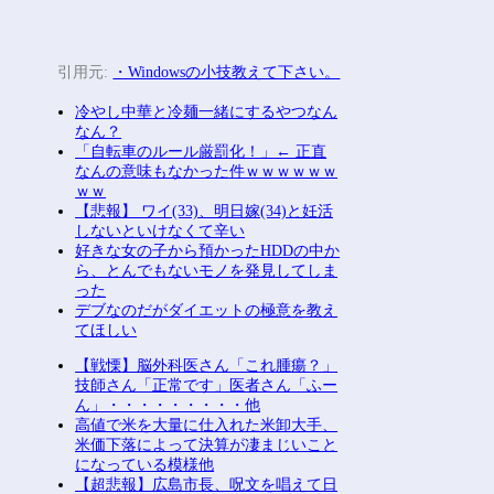
引用元:
・Windowsの小技教えて下さい。
冷やし中華と冷麺一緒にするやつなん
なん？
「自転車のルール厳罰化！」← 正直
なんの意味もなかった件ｗｗｗｗｗｗ
ｗｗ
【悲報】 ワイ(33)、明日嫁(34)と妊活
しないといけなくて辛い
好きな女の子から預かったHDDの中か
ら、とんでもないモノを発見してしま
った
デブなのだがダイエットの極意を教え
てほしい
【戦慄】脳外科医さん「これ腫瘍？」
技師さん「正常です」医者さん「ふー
ん」・・・・・・・・・他
高値で米を大量に仕入れた米卸大手、
米価下落によって決算が凄まじいこと
になっている模様他
【超悲報】広島市長、呪文を唱えて日