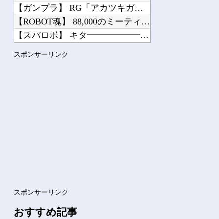
【ガンプラ】 RG「アカツキガンダム(オオワシ装備)& HG 1/144 ゼウス...
【ROBOT魂】 88,000のミーティアが二次も即完売なの大人気すぎる…
【スパロボ】 キタ━━━━━━(゜∀゜)━━━━━━ !!!!!
【にじ甲2026】 にじさんじサイレン甲子園2026世界大会！妖怪ってやっぱ変だ...
スポンサーリンク
【VTuber】 雨海ルカの3D、めっちゃデカいし揺れもすごい
低迷しても上位に戻ってこられるマクラーレンと戻ってこられないウィリアムズは何が違...
美人工学研究者さん、ぽっちゃりボディが限界突破してしまう
外国人「使い捨てだ」FIFA会長、辞任危機でトランプ政権に泣き付くも無視されて海...
Powered by livedoor 相互RSS
スポンサーリンク
おすすめ記事