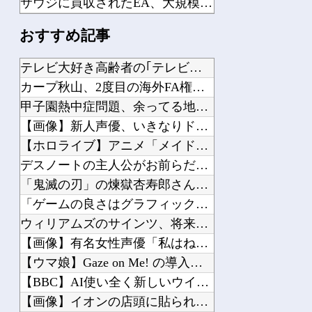
サウジに買収されたEA、大規模レイオフとバイオウェアなど売却か
【朗報】 任天堂、microSD Expressを普及させてしまう…
おすすめ記事
【シャニマス】ガシャからP-SSR黛冬優子、S-SSR有栖川夏葉が登場！イベント...
ドラクエの世界ってなんで銃ないの？
テレビ大好き高齢者の｢テレビ離れ｣が始まった…他
フロム「ナイトレインチーム解散してターニッシュエディション完成させました」←これ...
カープ秋山、2度目の海外FA権取得！｢それくらいの年齢までや...
【ガンプラ】 RG「アカツキガンダム(オオワシ装備)& HG 1/144 ゼウス...
甲子園熱中症問題、余ってる地方球場で夜試合するだけで解決ｗｗ...
【ROBOT魂】 88,000のミーティアが二次も即完売なの大人気すぎる…
【画像】新人声優、いきなりドエッチｗｗｗｗｗｗｗｗｗ他
【スパロボ】 キタ━━━━━━(゜∀゜)━━━━━━ !!!!!
【ホロライブ】アニメ「メイドインアビス」主題歌決定！「Cha...
【動画】 大阪府警に射殺されたオッサン、めちゃめちゃ苦しそうに死ぬ
デスノートの主人公がお前らだった時にありがちなことｗｗｗｗｗ...
「鬼滅の刃」の煉獄杏寿郎さんって、すぐに退場したのに何で人気...
「ゲームの良さはグラフィックじゃない！」とか言ってる奴ってグ...
ウィリアムズのサインツ、将来について決断できず「分からない」...
Powered by livedoor 相互RSS
【画像】有名女性声優「私はね、ハゲてる人が好きなの」他
【ウマ娘】Gaze on Me! の導入部分は薄暗くてピンク...
【BBC】AI使い全く新しいウイルス16種類の全遺伝情報設計...
【画像】イオンの店頭に貼られた『ポケカの販売案内』が強気すぎ...