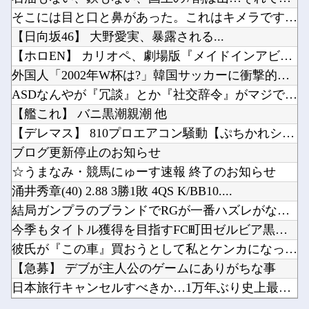
離婚調停→裁判で5年、結局離婚成立したものの 別居期間中の生活費で1000万近くむしりとら...
【悲報】価格高騰の波、次は「PC用マザーボード」か他
そこには目と口と鼻があった。これはキメラですか？ → 謎の生...
【ナイトレイン】 1年やって深度2の雑魚ニキが発見される
【悲報】アメリカ政府、日本円をアルゼンチン通貨危機と同列扱いへ・・・他
【日向坂46】 大野愛実、暴露される...
人気YouTuberさん、動画内で最悪の秘密がバレて終わる・・・他
【ホロEN】 カリオペ、劇場版『メイドインアビス』第一部の主...
台湾への140億ドル規模の武器売却「確信している」 …米共和党重鎮、マコール議員が表明！他
外国人「2002年W杯は?」韓国サッカーに衝撃的不祥事！W杯...
【悲報】チーター、無理矢理カメラを設置されてしょんぼり顔他
ASDなんやが『冗談』とか『社交辞令』がマジでわからなくて怖...
Powered by livedoor 相互RSS
中国「大洪水！」三峡ダム「9門開放！（全力放流」中国都市「三峡沿線の道路水没」中国政府「高...
【艦これ】 バニ黒潮親潮 他
モンスターハンターというゲームの魅力ってどんな部分だと思う？他
【デレマス】 810プロエアコン騒動【ぷちかれシリーズ】
ブログ更新停止のお知らせ
☆うまなみ・競馬にゅーす速報 終了のお知らせ
涌井秀章(40) 2.88 3勝1敗 4QS K/BB10....
Powered by livedoor 相互RSS
結局ガンプラのブランドでRGが一番ハズレがないよね？
今季もタイトル獲得を目指すFC町田ゼルビア黒田剛監督が抱負を...
彼氏が『この車』買おうとして私とケンカになってるんだけどｗｗ...
【急募】 デブが主人公のゲームにありがちな事
日本旅行キャンセルすべきか…1万年ぶり史上最大級の火山の兆し...
離婚調停→裁判で5年、結局離婚成立したものの 別居期間中の生...