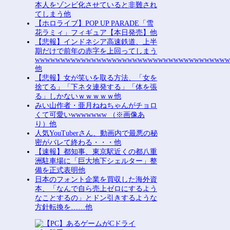
本人をゾンビ化させていると非難され
てしまう他
【ホロライブ】POP UP PARADE「雪
花ラミィ」フィギュア【本日発売】他
【悲報】インドネシア高速鉄道、上半
期だけで前年の赤字を上回ってしまう
wwwwwwwwwwwwwwwwwwwwwwwwwwwwwwwwwwwww
他
【悲報】女が笑いを取る方法、「女を
捨てる」「下ネタ連発する」「体を張
る」しかないｗｗｗｗｗ他
みい山作者・亜月ねねちゃんがチョロ
くて可愛いwwwwwww （※画像あ
り）他
人気YouTuberさん、動画内で最悪の秘
密がバレて終わる・・・他
【速報】都知事、東京駅近くの都八重
洲駐車場に「巨大地下シェルター」整
備を正式表明他
日本のフォント企業を買収した海外資
本、「なんで自ら売上ゼロにするよう
なことするの」とドン引きするような
方針転換を……他