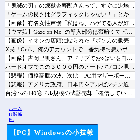
「鬼滅の刃」の煉獄杏寿郎さんって、すぐに退場したのに何で人気...
「ゲームの良さはグラフィックじゃない！」とか言ってる奴ってグ...
【画像】有名女性声優「私はね、ハゲてる人が好きなの」他
【ウマ娘】Gaze on Me! の導入部分は薄暗くてピンク...
【画像】イオンの店頭に貼られた『ポケカの販売案内』が強気すぎ...
X民「Grok、俺のアカウントで一番気持ち悪いポストを教えて...
【画像】吉岡里帆さん、アドリブでお○ぱいを自ら触らせてしまう...
ハードオフでこの３０００円のノートパソコン見つけたんだけどど...
【悲報】価格高騰の波、次は「PC用マザーボード」か他
【悲報】アメリカ政府、日本円をアルゼンチン通貨危機と同列扱い...
台湾への140億ドル規模の武器売却「確信している」 …米共和...
【悲報】チーター、無理矢理カメラを設置されてしょんぼり顔他
ホーム
【にじ甲2026】そういや前から謎に思ってたんやがなんでマド...
IT関係
PC
【PC】Windowsの小技教