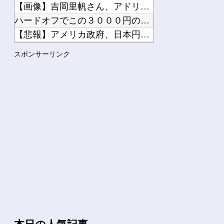
【画像】吉岡里帆さん、アドリブでお○ぱいを自ら触らせてしまう...
ハードオフでこの３０００円のノートパソコン見つけたんだけどど...
【悲報】アメリカ政府、日本円をアルゼンチン通貨危機と同列扱い...
【悲報】チーター、無理矢理カメラを設置されてしょんぼり顔他
スポンサーリンク
【にじ甲2026】そういや前から謎に思ってたんやがなんでマド...
Powered by livedoor 相互RSS