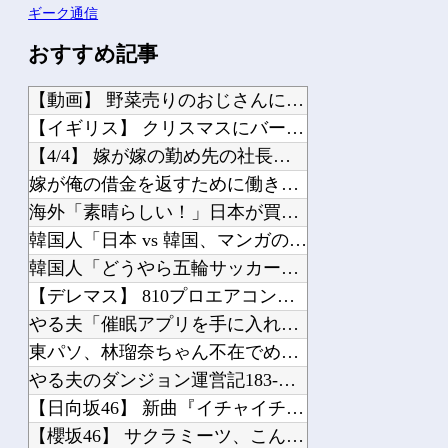
ギーク通信
おすすめ記事
【動画】 野菜売りのおじさんにドローンを特攻させるおそロシア。
【イギリス】 クリスマスにバーで乱闘騒ぎが勃発
【4/4】 嫁が嫁の勤め先の社長と不倫している。証拠を掴む前に嫁から離婚を切り出...
嫁が俺の借金を返すために働きに出てるんだが、化粧して夜出かけていく嫁を見ると腹が...
海外「素晴らしい！」日本が買収したUSスチール驚異の大復活に米国人が大喜び
韓国人「日本 vs 韓国、マンガのキャラクターの違い」
韓国人「どうやら五輪サッカー日韓戦でも審判の接待があった模様…」→「メダル剥奪な...
【デレマス】 810プロエアコン騒動【ぷちかれシリーズ】
やる夫「催眠アプリを手に入れたんだけど……これ必要だった？」 第29話
東パソ、林瑠奈ちゃん不在でめっちゃ巻くｗｗｗ【乃木坂46】
やる夫のダンジョン運営記183-雑談所ネタ118 懺悔小ネタ「創刻のファイアホイ...
【日向坂46】 新曲『イチャイチャ虫』←センターは・・・【18thシングル】
【櫻坂46】 サクラミーツ、こんなぎ加入である変化が...【公開収録レポ】