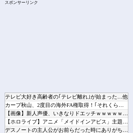
スポンサーリンク
【ナイトレイン】 1年やって深度2の雑魚ニキが発見される
Powered by livedoor 相互RSS
テレビ大好き高齢者の｢テレビ離れ｣が始まった…他
カープ秋山、2度目の海外FA権取得！｢それくらいの年齢までや...
【画像】新人声優、いきなりドエッチｗｗｗｗｗｗｗｗｗ他
【ホロライブ】アニメ「メイドインアビス」主題歌決定！「Cha...
デスノートの主人公がお前らだった時にありがちなことｗｗｗｗｗ...