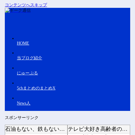
コンテンツへスキップ
HOME
当ブログ紹介
にゅーぷる
5chまとめのまとめX
News人
スポンサーリンク
石油もない、鉄もない、国土の7割は山…それでも日本が世界屈指の経済大国になれた「勤勉さ」以...
テレビ大好き高齢者の｢テレビ離れ｣が始まった…他