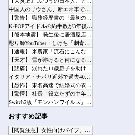
【大炎上】 ふつうの日本人、ガチで滅びそう…
中国人のリウさん、新エネ車で国境越えたら遠隔操作で30時間ロックされる！
【警告】 職務経歴書の『最初の5行に書くべきこと』がこれ
K-POPアイドルの約半数が3年後には姿を消す…損益分岐点突破は4％未満
【熊本地震】 発生後に居酒屋店内から温泉が吹き出す ← これ前触れじゃね？
彫り師YouTuber・しげち「刺青タトゥー入れてる奴は全員バカです」「すごい民...
【速報】 米農家「流石にこんな値段じゃ、米作り辞める人、出るんじゃないかなあ？？...
【天才】 雪が溶けると何になる？理系「水になるでしょw」文系ワイ「はぁ～…」→結...
【悲痛】 溺れた11歳息子を助けようと川へ…40歳父親が死亡 息子は母親が救助 ...
イタリア・ナポリ近郊で過去40年で最大規模の地震「M4.7」の揺れを観測
【恐怖】 東名高速で結婚式の衣装合わせに向かっていた夫婦の車に何度も何度も追突し...
【驚愕】 社長「役立たずの中年社員解雇したら若手もみんな辞めてしまった…」
Switch2版『モンハンワイルズ』の動作環境が判明！
【朗報】 献血しながら引いたガチャがまさかの結果に
おすすめ記事
ファイファン5で唯一学んだことｗｗｗｗｗｗｗｗ
【ナイトレイン】 1年やって深度2の雑魚ニキが発見される
【閲覧注意】女性向けバイブ、進化しすぎて寄生獣みたいになって...