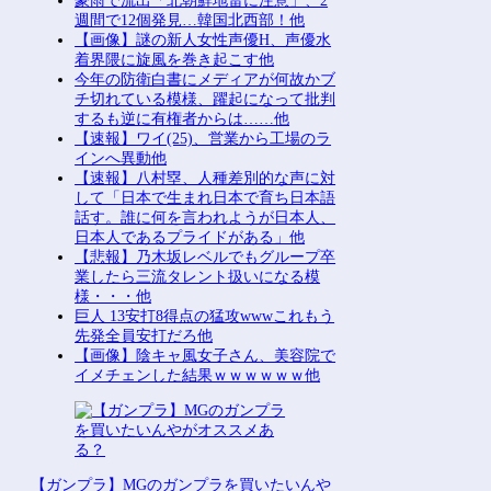
豪雨で流出「北朝鮮地雷に注意」、2
週間で12個発見…韓国北西部！他
【画像】謎の新人女性声優H、声優水
着界隈に旋風を巻き起こす他
今年の防衛白書にメディアが何故かブ
チ切れている模様、躍起になって批判
するも逆に有権者からは……他
【速報】ワイ(25)、営業から工場のラ
インへ異動他
【速報】八村塁、人種差別的な声に対
して「日本で生まれ日本で育ち日本語
話す。誰に何を言われようが日本人、
日本人であるプライドがある」他
【悲報】乃木坂レベルでもグループ卒
業したら三流タレント扱いになる模
様・・・他
巨人 13安打8得点の猛攻wwwこれもう
先発全員安打だろ他
【画像】陰キャ風女子さん、美容院で
イメチェンした結果ｗｗｗｗｗｗ他
【ガンプラ】MGのガンプラを買いたいんや