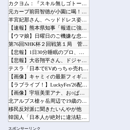
職場にいる高圧的な女上司が残業後に………。
カクヨム：『スキル無しゴトーさんは最弱のはずです！～勇者召喚...
【画像】 ガンプラ再販の列を無視して開店ダッシュした客の末路…
元カープ前田智徳が小園に喝！「自分のバッティングが確立できて...
【ゴブリンスレイヤーⅡ】 第10話 感想 家出少女と駆除業者
羊宮妃那さん、ヘッドドレス姿がかわいいｗｗｗｗ他
【画像】 週刊少年マガジン、限界突破
【速報】熊本県知事「報道に強い不満・苦情が寄せられている」→...
昭和戦隊のロボデザイン、配信で追って見ると…
【ウマ娘】日曜日のご機嫌な忠犬たち他
第76回NHK杯２回戦第１局 菅井竜也八段 対 大橋貴洸七段...
【悲報】1日30分睡眠のプロ、『大爆発』してしまった結果・・...
【悲報】大谷翔平さん、ドジャースのヘッダー画像から消えるｗｗ...
Powered by livedoor 相互RSS
テスラ「日本でEVめっちゃ売れるから拠点を増やすね」他
【画像】キャミィの最新フィギュア(約18万円)、ガチで作り込...
【ラブライブ！】LuckyFes'26配信中！他
【画像】宇垣美里アナ、お○ぱいアピールが限界突破してしまうｗ...
北アルプス槍ヶ岳周辺で19歳の男子大学生が遭難 単独で1泊2...
移民反対派に聞きたいんやが他
韓国人「日本人が絶対に違法駐車をしない本当の理由がこちら…」...
【にじさんじ】社「ヤバいこれ 闇のゲーム」他
スポンサーリンク