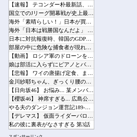
【速報】 テコンダー朴最新話、ヘイト大統領トランプ再び！
国立でのJリーグ開幕戦が史上最多6万3960人の観客数！地上波中継＆劇的な試合展...
海外「素晴らしい！」日本が買収したUSスチール驚異の大復活に米国人が大喜び
海外「日本は戦勝国なんだよ」 戦後の日本人の特別な生き様に各国から称賛の声
日本に対抗報復時、韓国のGDP3.1%減少…韓国の被害がより大きい＝韓国の反応
部屋の中に危険な捕食者が現れた。完全に狙われている！ → 襲ってくる瞬間はこちら...
【動画】 ロシア軍のドローンをネット発射装置で撃墜するウクライナ。
娘は部活に入らずにピアノとバレエを続けてる。ところが、塾で「今年の合唱コン伴奏は...
【悲報】 ワイの唐揚げ定食、まだ来ない
金川紗耶ちゃん、ぎっくり腰のお知らせ…【乃木坂46】
【日向坂46】 お悩み... 某メンバーにある新規ファンが誕生していた
【櫻坂46】 神席すぎる... 広島公演1日目、終演後の様子がこちら【全国ツアー...
やる夫のダンジョン運営記189-雑談所ネタ 第123話「なぜなにキャス狐さん・世...
【デレマス】 仮面ライダーバロンＰ第２話「蒼翼の乙女」
私の彼に裏表がなさすぎる 第3話
【画像】 ガンプラ再販の列を無視して開店ダッシュした客の末路…
スポンサーリンク