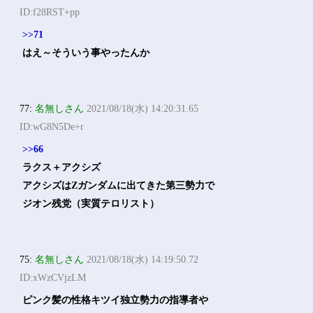
ID:f28RST+pp
>>71
はえ～そういう事やったんか
77:
名無しさん
2021/08/18(水) 14:20:31.65
ID:wG8N5De+r
>>66
ラクス＋アクシズ
アクシズはΖガンダムに出てきた第三勢力で
ジオン残党（実質テロリスト）
75:
名無しさん
2021/08/18(水) 14:19:50.72
ID:xWzCVjzLM
ピンク髪の性格キツイ独立勢力の指導者や