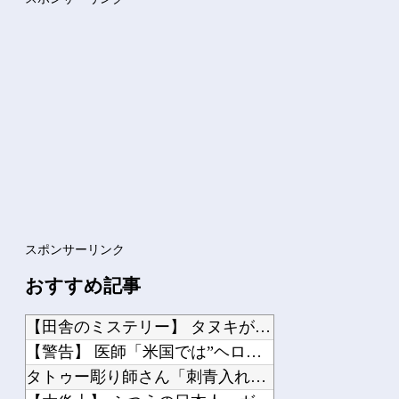
【ゴブリンスレイヤーⅡ】 第10話 感想 家出少女と駆除業者
【画像】 週刊少年マガジン、限界突破
【にじさんじ】 間違いなく過去最高レベルの傾き
【VTuber】 NHK「ぶいあーる！」真夏のホラーSPに月ノ美兎・ましろ爻・市...
Powered by livedoor 相互RSS
スポンサーリンク
おすすめ記事
【田舎のミステリー】 タヌキが人間に化ける説、これ多分マジ
【警告】 医師「米国では”ヘロインと同じくらいヤバい薬”が日本では平気で処方され...
タトゥー彫り師さん「刺青入れてる奴は全員バカです」→30万再生ｗｗｗｗｗｗ