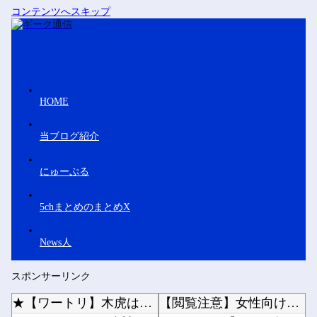
コンテンツへスキップ
HOME
当ブログ紹介
にゅーぷる
5chまとめのまとめX
News人
スポンサーリンク
★【ワートリ】木虎はやっぱり上品な可愛さがあるな
【閲覧注意】女性向けバイブ、進化しすぎて寄生獣みたいになってしまう・・・他