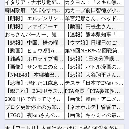
イタリア・ナポリ近郊で過去40年で最大規模の地震「M4.7」の揺れを観測
カクヨム：『スキル無しゴトーさんは最弱のはずです！～勇者召喚に巻き込まれたモブサラリーマン...
韓国政府、謝罪をすれば賠償を放棄する案を日本側に提示するも拒否される＝韓国の反応
元カープ前田智徳が小園に喝！「自分のバッティングが確立できていない」他
【朗報】 エルデンリングマグネットきたあああああ
羊宮妃那さん、ヘッドドレス姿がかわいいｗｗｗｗ他
【朗報】 ファイアーエムブレムさん、ついにキャラ成長率がゲーム内で見れるようになる
【動画】高校生さん、文化祭でコーヒーカップを作って大盛りあがり←なんかどっかで見たことある...
おっさんパーカー、短パン、ボディーバッグがダサい！自分は女だけど、こういうの聞くたびに何が...
【速報】熊本県知事「報道に強い不満・苦情が寄せられている」→TBSの報道特集がまさにそれな...
【悲報】 中国、橋の欄干が強風一発で粉々に 鉄筋ゼロ 当局「接着剤でくっつけただけ」「正常...
【ウマ娘】日曜日のご機嫌な忠犬たち他
【動画】 ヒョウ2頭が木に登って激しい戦い
第76回NHK杯２回戦第１局 菅井竜也八段 対 大橋貴洸七段他
【雑談】 ホロライブ掲示板：ホロ速：PART2【配信実況可】
【悲報】1日30分睡眠のプロ、『大爆発』してしまった結果・・・・・他
【画像】 サンモニの女子アナさん、日曜の朝から素材を提供してしまう
【悲報】バトル漫画の主人公でライバルがいないキャラ、存在しない：・・・・他
【NMB48】 本郷柚巴の写真集がすごいことになってる
【悲報】大谷翔平さん、ドジャースのヘッダー画像から消えるｗｗｗｗｗｗｗｗｗｗｗｗｗｗｗ他
【悲痛】 溺れた11歳息子を助けようと川へ…40歳父親が死亡 息子は母親が救助 愛知
テスラ「日本でEVめっちゃ売れるから拠点を増やすね」他
【艦これ】 E3-1甲ラストまで来たけど無理ゲー感がするでち
PTA会長「PTA参加拒否した親へ最終警告。こうなってもいい？」 （※画像あり）他
2000円位で売ってそうなエ□同人的デビルサマナー 第2話
【画像】漫画・アニメの「武人系敵幹部」に付きまといがちな疑問ｗｗｗｗ他
ブログ更新停止のお知らせ
【ネオポルテ】昏昏アリア３Dお披露目！チキンテカテカ他
【FGO】 夜kunさんのモルガンイラスト！！ 蝶の羽好きです！
【画像】キャミィの最新フィギュア(約18万円)、ガチで作り込みがエグすぎる他
第73回 クイーンステークス(GⅢ).第25回 アイビスサマーダッシュ(GⅢ)
【ラブライブ！】LuckyFes'26配信中！他
★【ワートリ】木虎はやっぱり上品な可愛さがあるな