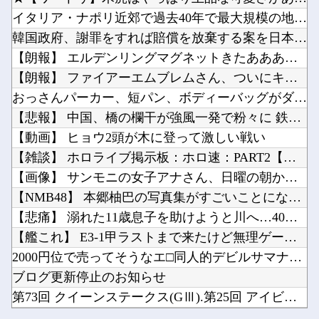
【画像】 ベルーナドームの温度を測定した結果ｗｗｗ
【画像】宇垣美里アナ、お○ぱいアピールが限界突破してしまうｗｗｗｗｗｗ他
イタリア・ナポリ近郊で過去40年で最大規模の地震「M4.7」...
【J2第1節 大分×湘南】 湘南が5年ぶりの大分戦を勝利し開幕白星発進！コーナーキックから...
実際『ゼルダ 時オカ』→『風タク』の時の空気感を知りたい他
韓国政府、謝罪をすれば賠償を放棄する案を日本側に提示するも拒...
佐藤二朗さん主演の「踊る大捜査線」スピンオフドラマ、正式に中止との報道他
【朗報】 エルデンリングマグネットきたあああああ
秋葉原でゲーミングキーボードとマウス無料配布するよ→結果他
【朗報】 ファイアーエムブレムさん、ついにキャラ成長率がゲー...
韓国人「日本人が絶対に違法駐車をしない本当の理由がこちら…」→「これが正解」「その通りだ…...
おっさんパーカー、短パン、ボディーバッグがダサい！自分は女だ...
Powered by livedoor 相互RSS
Amazon「マンガ毎週末セール（50%還元）」アツいスポーツマンガ祭り最終日到来！！！他
【悲報】 中国、橋の欄干が強風一発で粉々に 鉄筋ゼロ 当局「...
【悲報】韓国、ロシアウクライナ戦争に参戦へ！！！他
【動画】 ヒョウ2頭が木に登って激しい戦い
【雑談】 ホロライブ掲示板：ホロ速：PART2【配信実況可】
【画像】 サンモニの女子アナさん、日曜の朝から素材を提供して...
【NMB48】 本郷柚巴の写真集がすごいことになってる
Powered by livedoor 相互RSS
【悲痛】 溺れた11歳息子を助けようと川へ…40歳父親が死亡...
【艦これ】 E3-1甲ラストまで来たけど無理ゲー感がするでち
2000円位で売ってそうなエ□同人的デビルサマナー 第2話
ブログ更新停止のお知らせ
第73回 クイーンステークス(GⅢ).第25回 アイビスサマ...
【画像】 ベルーナドームの温度を測定した結果ｗｗｗ