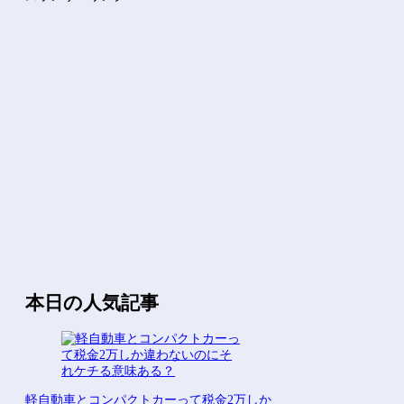
【にじさんじ】おニュイがナルホドくんに驚いとる他
Powered by livedoor 相互RSS
本日の人気記事
軽自動車とコンパクトカーって税金2万しか