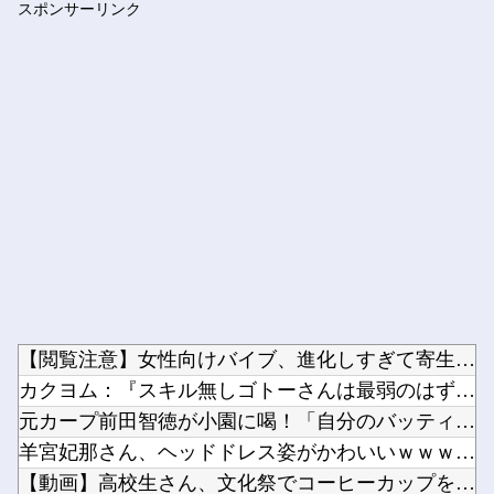
スポンサーリンク
【J2第1節 大分×湘南】 湘南が5年ぶりの大分戦を勝利し開...
Powered by livedoor 相互RSS
【閲覧注意】女性向けバイブ、進化しすぎて寄生獣みたいになって...
カクヨム：『スキル無しゴトーさんは最弱のはずです！～勇者召喚...
元カープ前田智徳が小園に喝！「自分のバッティングが確立できて...
羊宮妃那さん、ヘッドドレス姿がかわいいｗｗｗｗ他
【動画】高校生さん、文化祭でコーヒーカップを作って大盛りあが...