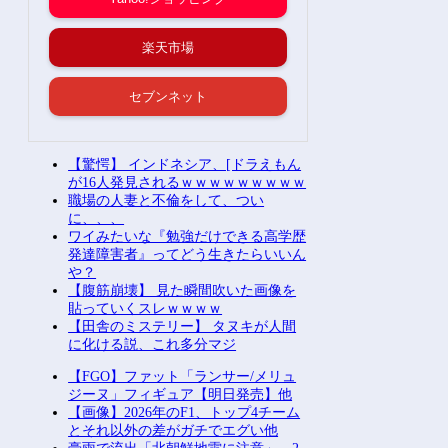
楽天市場
セブンネット
【驚愕】 インドネシア、[ドラえもん
が16人発見されるｗｗｗｗｗｗｗｗｗ
職場の人妻と不倫をして、つい
に、、、
ワイみたいな『勉強だけできる高学歴
発達障害者』ってどう生きたらいいん
や？
【腹筋崩壊】 見た瞬間吹いた画像を
貼っていくスレｗｗｗｗ
【田舎のミステリー】 タヌキが人間
に化ける説、これ多分マジ
【FGO】ファット「ランサー/メリュ
ジーヌ」フィギュア【明日発売】他
【画像】2026年のF1、トップ4チーム
とそれ以外の差がガチでエグい他