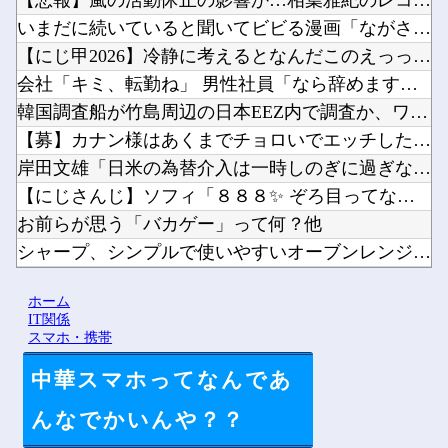
【悲報】嵐の活動休止の影響か…相葉雅紀のレコメンが9月いっぱ...
いまだに続いていると聞いてビビる漫画「ながされて藍蘭島」「咲...
【にじ甲2026】冷静に考えるとなんだこのえっっっな格好は…...
会社「キミ、転勤ね」 男性社員「なら辞めますわ」 → 凄いこ...
韓国調査船が竹島周辺の日本EEZ内で調査か、ワイヤのようなも...
【募】カナン様はあくまでチョロいでエッチしたいキャラ【画像】...
岸田文雄「日米の為替介入は一時しのぎに過ぎない。私なら円を強...
【にじさんじ】ソフィ「８８８✨ ぞろ目ってなんか嬉しくなるよ...
お前らが思う「バカゲー」って何？他
シャープ、シンプルで使いやすいオーブンレンジ「RE-WF18...
ペルソナ４R”メイン”ヒロインの里中千枝さん、来ている服と声...
ホーム
ワイ同じスマホ11年使ってるんやけど他
IT関係
スマホ・携帯
中華スマホってなんであ
Powered by livedoor 相互RSS
んなでかいんや？？