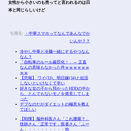
女性から小さいのも売ってと言われるのは日
本と同じらしいけど
引用元:
・中華スマホってなんであんなでか
いんや？？
冷やし中華と冷麺一緒にするやつなん
なん？
「自転車のルール厳罰化！」← 正直
なんの意味もなかった件ｗｗｗｗｗｗ
ｗｗ
【悲報】 ワイ(33)、明日嫁(34)と妊活
しないといけなくて辛い
好きな女の子から預かったHDDの中か
ら、とんでもないモノを発見してしま
った
デブなのだがダイエットの極意を教え
てほしい
【戦慄】脳外科医さん「これ腫瘍？」
技師さん「正常です」医者さん「ふー
ん」・・・・・・・・・他