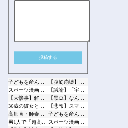
子どもを産んだら1人2000万円かかると言われており、仕事もセーブすると老後資金...
【腹筋崩壊】見た瞬間吹いた画像を貼っていくスレｗｗｗｗ
スポーツ漫画「最初から強いです」「実は才能がありました」「他競技からの転向です」
【議論】「宇宙の謎」と「死後の世界」って結局どこかで繋がってるよな？
【大惨事】解雇された腹いせに、ドリンクレシピを公開したスタバ元従業員 「ゴミ扱い...
【黒豆】なんだよこの漫画ｗｗｗ【注意】
36歳の彼女と結婚したいのに、家族が猛反対。家族から信じられない言葉が飛び出した...
【悲報】スマホゲーム業界、ガチで限界へ…「サ終」相次ぎ倒産が過去最多ペース “当...
高師直・師泰「降伏するから許して？」
子どもを産んだら1人2000万円かかると言われており、仕事もセーブすると老後資金...
男1人で「超高級アフタヌーンティー」に来てみたwww
スポーツ漫画「最初から強いです」「実は才能がありました」「他競技からの転向です」