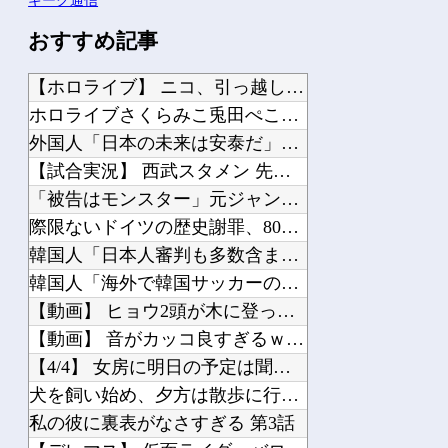
ギーク通信
おすすめ記事
【ホロライブ】 ニコ、引っ越し先に洗濯機置き場がない
ホロライブさくらみこ兎田ぺこら「ぺこみこ」人気キャラがわかるランキング！らしんば...
外国人「日本の未来は安泰だ」16歳MF三井寺眞、衝撃ゴール！久保建英超え歴代2位...
【試合実況】 西武スタメン 先発:高橋光成（2026.8.7）
「被告はモンスター」元ジャンポケ斉藤慎二被告に懲役７年求刑でほぼ実刑確実？弁護側...
際限ないドイツの歴史謝罪、80年前のホロコースト被害者に賠償…「日本はドイツを見...
韓国人「日本人審判も多数含まれていたサッカー協会の衝撃的な接待リストに衝撃の声！...
韓国人「海外で韓国サッカーの2002年ベスト4の実力は、実際にはどれくらい認めら...
【動画】 ヒョウ2頭が木に登って激しい戦い
【動画】 音がカッコ良すぎるｗ！！でっかい「三角定規」のブーメラン！！
【4/4】 女房に明日の予定は聞いていないが、デートにでも誘ってみる。多分断られ...
犬を飼い始め、夕方は散歩に行っていた。公園で話すようになったおばちゃんが息子を紹...
私の彼に裏表がなさすぎる 第3話