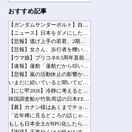
【ナイトレイン】 装備付帯おごりまくっても一切お返しや協力する気がないプレイヤー...
おすすめ記事
【超悲報】 ”イカ”フロー状態”タコ”は対象外
メトロイドプライム4 新品が2999円に…
【ガンダムサンダーボルト】自分から手足を切り落すなんて…他
【ウルトラマン】 中国のファンが作ったウルトラ問題児一覧ｗｗｗｗｗ
【ニュース】日本をダメにした総理大臣、ワースト１位が同点でこ...
【シンデレラ】 佐久間まゆをイメージした超スペシャルなネックレスが登場する件につ...
【悲報】逃げ上手の若君、2期放映中なのに全く話題にならない他
【ダークギャザリング】 人格者たちか？
【悲報】女さん、歩行者を轢いた挙句、道路に倒れてどえらいこと...
【エヴァンゲリオン】 ロボ道「エヴァンゲリオン弐号機（TVシリーズVer.）」ア...
【ウマ娘】プリコネ8.5周年直前生放送にて、プリコネ×ウマ娘...
【ガンプラ】 PGU νガンダム、4割引きの店舗が現れる…安いけど置く場所が…
【速報】蓮舫「蓮舫だから叩いて良いという報道」 ネット「高市...
【悲報】嵐の活動休止の影響か…相葉雅紀のレコメンが9月いっぱ...
いまだに続いていると聞いてビビる漫画「ながされて藍蘭島」「咲...
【にじ甲2026】冷静に考えるとなんだこのえっっっな格好は…...
Powered by livedoor 相互RSS
韓国調査船が竹島周辺の日本EEZ内で調査か、ワイヤのようなも...
【募】カナン様はあくまでチョロいでエッチしたいキャラ【画像】...
「近年稀に見るどころの話じゃないぞ」と台風15号の予想進路に...
もしも日本全土がRPG化したらを考えるスレ他
【困惑】王将行くけど何がおすすめ？ｗｗｗｗｗｗｗｗｗｗ他