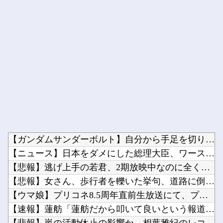
Powered by livedoor 相互RSS
【ガンダムサンダーボルト】自分から手足を切り落すなんて…他
【ニュース】日本をダメにした総理大臣、ワースト１位が同点でこ...
【悲報】逃げ上手の若君、2期放映中なのに全く話題にならない他
【悲報】女さん、歩行者を轢いた挙句、道路に倒れてどえらいこと...
【ウマ娘】プリコネ8.5周年直前生放送にて、プリコネ×ウマ娘...
【速報】蓮舫「蓮舫だから叩いて良いという報道」 ネット「高市...