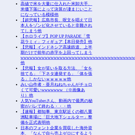
高値で米を大量に仕入れた米卸大手、
米価下落によって決算が凄まじいこと
になっている模様他
【超悲報】広島市長、呪文を唱えて日
本人をゾンビ化させていると非難され
てしまう他
【ホロライブ】POP UP PARADE「雪
花ラミィ」フィギュア【本日発売】他
【悲報】インドネシア高速鉄道、上半
期だけで前年の赤字を上回ってしまう
wwwwwwwwwwwwwwwwwwwwwwwwwwwwwwwwwwwww
他
【悲報】女が笑いを取る方法、「女を
捨てる」「下ネタ連発する」「体を張
る」しかないｗｗｗｗｗ他
みい山作者・亜月ねねちゃんがチョロ
くて可愛いwwwwwww （※画像あ
り）他
人気YouTuberさん、動画内で最悪の秘
密がバレて終わる・・・他
【速報】都知事、東京駅近くの都八重
洲駐車場に「巨大地下シェルター」整
備を正式表明他
日本のフォント企業を買収した海外資
本、「なんで自ら売上ゼロにするよう