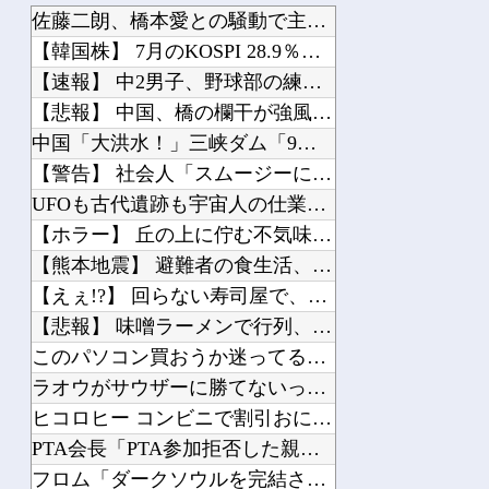
佐藤二朗、橋本愛との騒動で主演映画が完全白紙へｗｗｗｗｗ
【韓国株】 7月のKOSPI 28.9％下落…通貨危機を超える過去最大の下げ幅
【速報】 中2男子、野球部の練習中に頭部を強打しCT検査→70代医師「問題ないで...
【悲報】 中国、橋の欄干が強風一発で粉々に 鉄筋ゼロ 当局「接着剤でくっつけただ...
中国「大洪水！」三峡ダム「9門開放！（全力放流」中国都市「三峡沿線の道路水没」中...
【警告】 社会人「スムージーにキウイ皮ごと入れよ。これ美容にいいんだよね〜」→ ...
UFOも古代遺跡も宇宙人の仕業なのか、人間の英知なのか？ 宇宙・超古代文明傑作7...
【ホラー】 丘の上に佇む不気味すぎる廃墟に行ってみた結果
【熊本地震】 避難者の食生活、改善急務…調理できず「パン飽き飽き」断水なお３万戸...
【えぇ!?】 回らない寿司屋で、彼氏が寿司に “醤油” つけてた→私「は？30に...
【悲報】 味噌ラーメンで行列、出来ない
このパソコン買おうか迷ってるから背中を刺してくれｗｗｗ
ラオウがサウザーに勝てないって信じられないんだが…
ヒコロヒー コンビニで割引おにぎりは〝絶対買わない〟理由
PTA会長「PTA参加拒否した親へ最終警告。こうなってもいい？」
フロム「ダークソウルを完結させるでー！」←おおええやん