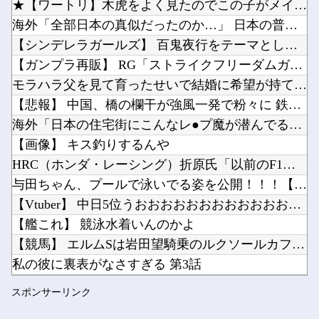
★【ワートリ】木虎をよく見たのでこの子がメインヒロインだと思...
お前らが思う「バカゲー」って何？他
海外「全部日本の真似だったのか…」 日本の普通のテレビ番組が...
シャープ、シンプルで使いやすいオーブンレンジ「RE-WF187」他
【シンデレラガールズ】 百鬼夜行をテーマとしたPOP UP ...
キズナアイが加藤純一と絡み出したけどどうなんだ？他
【ガンプラ再販】 RG「ストライクフリーダムガンダム ディア...
Powered by livedoor 相互RSS
ペルソナ４R”メイン”ヒロインの里中千枝さん、来ている服と声がかわいかっただけという事実が...
モラハラ父を見て育ったせいで結婚に希望が持てない私。それなの...
ワイ同じスマホ11年使ってるんやけど他
【悲報】 中国、橋の欄干が強風一発で粉々に 鉄筋ゼロ 当局「...
海外「日本の住宅街にこんなレ●プ魔が潜んでるとかマジかよ…さ...
【画像】 キス釣りするんや
HRC（ホンダ・レーシング）折原氏「以前のF1プロジェクトを...
Powered by livedoor 相互RSS
与田ちゃん、プールで泳いでる姿を公開！！！【元乃木坂46】
【Vtuber】 中日5位うおおおおおおおおおおおおおおおお
【艦これ】 競泳水着いんのかよ
【競馬】 エルムSは岩田望騎乗のルクソールカフェがV
私の彼に裏表がなさすぎる 第3話
【パズドラ】 パズパス限定追加報酬「★7以上夏休みガチャ×3...
スポンサーリンク
「途中から急激につまらなくなった漫画」←思い浮かべた作品