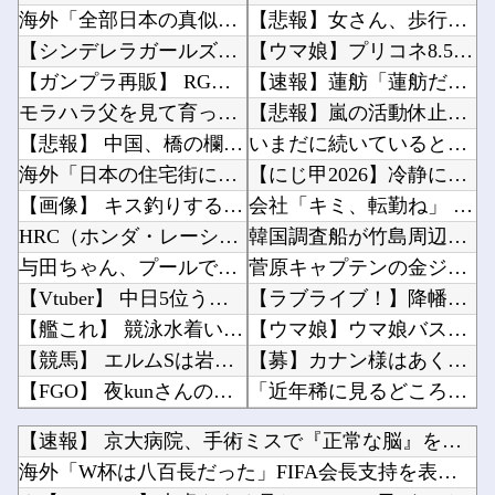
海外「全部日本の真似だったのか…」 日本の普通のテレビ番組が最新SNSの数十年先を行ってい...
【悲報】女さん、歩行者を轢いた挙句、道路に倒れてどえらいことになってしまうw w w w ...
【シンデレラガールズ】 百鬼夜行をテーマとしたPOP UP SHOPが東京・大阪にて開催
【ウマ娘】プリコネ8.5周年直前生放送にて、プリコネ×ウマ娘コラボの開催について告知が！？...
【ガンプラ再販】 RG「ストライクフリーダムガンダム ディアクティブモード」ほか【11時予...
【速報】蓮舫「蓮舫だから叩いて良いという報道」 ネット「高市だから叩いて良いをやってるのが...
モラハラ父を見て育ったせいで結婚に希望が持てない私。それなのに長男から結婚を急かされてしま...
【悲報】嵐の活動休止の影響か…相葉雅紀のレコメンが9月いっぱいで終了へ他
【悲報】 中国、橋の欄干が強風一発で粉々に 鉄筋ゼロ 当局「接着剤でくっつけただけ」「正常...
いまだに続いていると聞いてビビる漫画「ながされて藍蘭島」「咲」「らき☆すた」他
海外「日本の住宅街にこんなレ●プ魔が潜んでるとかマジかよ…さすがHENTAIの国…」
【にじ甲2026】冷静に考えるとなんだこのえっっっな格好は…？他
【画像】 キス釣りするんや
会社「キミ、転勤ね」 男性社員「なら辞めますわ」 → 凄いことになるｗｗｗｗｗｗ他
HRC（ホンダ・レーシング）折原氏「以前のF1プロジェクトを経験した専門家を何人か呼び戻し...
韓国調査船が竹島周辺の日本EEZ内で調査か、ワイヤのようなもの海中に投入…外務省が抗議！他
与田ちゃん、プールで泳いでる姿を公開！！！【元乃木坂46】
菅原キャプテンの金ジャージｷﾀ━(ﾟ∀ﾟ)━!【乃木坂46】他
【Vtuber】 中日5位うおおおおおおおおおおおおおおおお
【ラブライブ！】降幡愛さんがドッキリGPに出演！！！！他
【艦これ】 競泳水着いんのかよ
【ウマ娘】ウマ娘バストTOP20他
【競馬】 エルムSは岩田望騎乗のルクソールカフェがV
【募】カナン様はあくまでチョロいでエッチしたいキャラ【画像】他
【FGO】 夜kunさんのモルガンイラスト！！ 蝶の羽好きです！
「近年稀に見るどころの話じゃないぞ」と台風15号の予想進路に困惑する人が多数、偏西風が全く...
私の彼に裏表がなさすぎる 第3話
岸田文雄「日米の為替介入は一時しのぎに過ぎない。私なら円を強くすることが出来る」他
【速報】 京大病院、手術ミスで『正常な脳』を摘出 → 患者は...
【パズドラ】 パズパス限定追加報酬「★7以上夏休みガチャ×3連」キタ━━━━(゜∀゜)━━...
海外「日本は戦勝国なんだよ」 戦後の日本人の特別な生き様に各国から称賛の声他
海外「W杯は八百長だった」FIFA会長支持を表明したサッカー...
「途中から急激につまらなくなった漫画」←思い浮かべた作品
【にじさんじ】ソフィ「８８８✨ ぞろ目ってなんか嬉しくなるよね！！」他