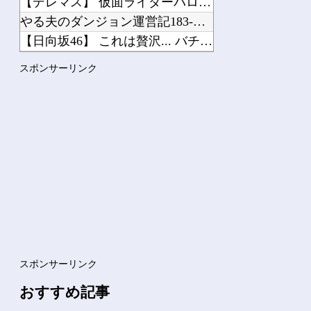
【デレマス】 仮面ライダーバロンＰ第２話「蒼翼の乙女」
やる夫のダンジョン運営記183-雑談所ネタ118 懺悔小ネタ「創刻のファイアホイ...
【日向坂46】 これは贅沢... バチバチにキメるモデルメンバーこちら
【櫻坂46】 山下瞳月さん、破天荒すぎる生き方がこちら
スポンサーリンク
【日向坂46】 歴代の“点数”一覧、更新される
2026年夏アニメの感想を書き込むスレ
【ウルトラマン】 中国のファンが作ったウルトラ問題児一覧ｗｗｗｗｗ
【ダークギャザリング】 人格者たちか？
Powered by livedoor 相互RSS
スポンサーリンク
おすすめ記事