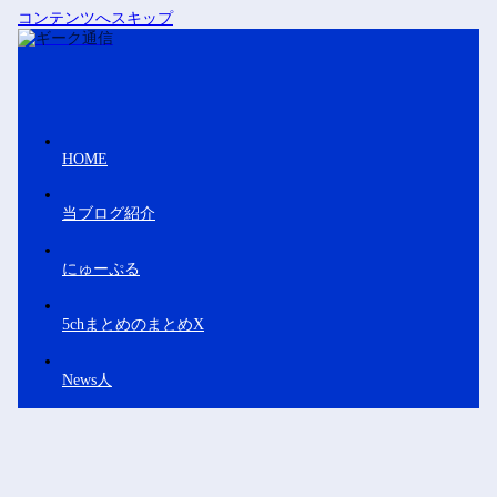
コンテンツへスキップ
HOME
当ブログ紹介
にゅーぷる
5chまとめのまとめX
News人