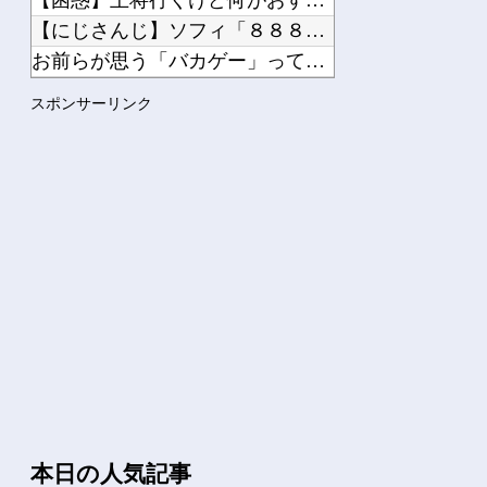
【にじさんじ】ソフィ「８８８✨ ぞろ目ってなんか嬉しくなるよ...
お前らが思う「バカゲー」って何？他
シャープ、シンプルで使いやすいオーブンレンジ「RE-WF18...
スポンサーリンク
【悲報】堀大輔さん、寝る間も惜しんでレスバ祭りｗｗｗｗｗｗｗ...
Powered by livedoor 相互RSS
本日の人気記事