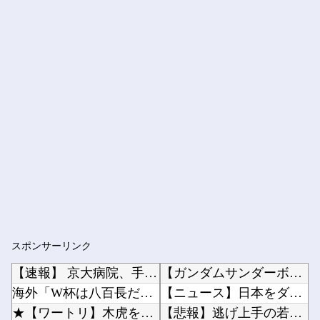
スポンサーリンク
【速報】 京大病院、手術ミスで『正常な脳』を摘出 → 患者は自発呼吸不可能な植物状態に
【ガンダムサンダーボルト】自分から手足を切り落すなんて…他
海外「W杯は八百長だった」FIFA会長支持を表明したサッカー協会に海外大騒ぎ！（海外の反応...
【ニュース】日本をダメにした総理大臣、ワースト１位が同点でこの人ｗｗｗｗｗｗ他
★【ワートリ】木虎をよく見たのでこの子がメインヒロインだと思ってたら、はじめて読んだとき違...
【悲報】逃げ上手の若君、2期放映中なのに全く話題にならない他