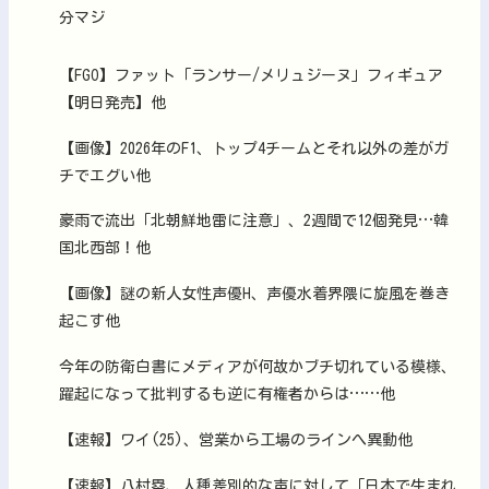
分マジ
【FGO】ファット「ランサー/メリュジーヌ」フィギュア
【明日発売】他
【画像】2026年のF1、トップ4チームとそれ以外の差がガ
チでエグい他
豪雨で流出「北朝鮮地雷に注意」、2週間で12個発見…韓
国北西部！他
【画像】謎の新人女性声優H、声優水着界隈に旋風を巻き
起こす他
今年の防衛白書にメディアが何故かブチ切れている模様、
躍起になって批判するも逆に有権者からは……他
【速報】ワイ(25)、営業から工場のラインへ異動他
【速報】八村塁、人種差別的な声に対して「日本で生まれ