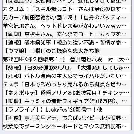
【閲覧注意】女性向けバイブ、進化しすぎて寄生獣みたいになって...
カクヨム：『スキル無しゴトーさんは最弱のはずです！～勇者召喚...
元カープ前田智徳が小園に喝！「自分のバッティングが確立できて...
羊宮妃那さん、ヘッドドレス姿がかわいいｗｗｗｗ他
【動画】高校生さん、文化祭でコーヒーカップを作って大盛りあが...
【速報】熊本県知事「報道に強い不満・苦情が寄せられている」→...
【ウマ娘】日曜日のご機嫌な忠犬たち他
第76回NHK杯２回戦第１局 菅井竜也八段 対 大橋貴洸七段...
【悲報】1日30分睡眠のプロ、『大爆発』してしまった結果・・...
【悲報】バトル漫画の主人公でライバルがいないキャラ、存在しな...
テスラ「日本でEVめっちゃ売れるから拠点を増やすね」他
【ネオポルテ】昏昏アリア３Dお披露目！チキンテカテカ他
【画像】キャミィの最新フィギュア(約18万円)、ガチで作り込...
【ラブライブ！】LuckyFes'26配信中！他
【画像】宇垣美里アナ、お○ぱいアピールが限界突破してしまうｗ...
秋葉原でゲーミングキーボードとマウス無料配布するよ→結果他