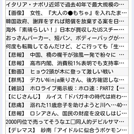
イタリア・ナポリ近郊で過去40年で最大規模の地震「M4.7」...
【画像】 女性、『大人の●もちゃ』を入れたままMRI検査を受...
韓国政府、謝罪をすれば賠償を放棄する案を日本側に提示するも拒...
海外「素晴らしい！」日本が買収したUSスチール驚異の大復活に...
おっさんパーカー、短パン、ボディーバッグがダサい！自分は女だ...
何度も転職してるんだけど、どこ行っても「生意気」と悪く言われ...
【悲報】 中国、橋の欄干が強風一発で粉々に 鉄筋ゼロ 当局「...
【悲報】 高市内閣、消費税1％表明でも支持率下落 →ついに６...
【動画】 ヒョウ2頭が木に登って激しい戦い
【群馬】 デカいNinja乗りさん、後方確認しない軽四に当て...
【雑談】 ホロライブ掲示板：ホロ速：PART2【配信実況可】
【にじさんじ】 ルイス「ドパガキの時代は終わり！セロトニン優...
【悲痛】 溺れた11歳息子を助けようと川へ…40歳父親が死亡...
【悲報】 ロシアさん、国民の財産を没収しはじめるｗｗｗｗｗ
2000円位で売ってそうなエ□同人的デビルサマナー 第2話
【デレマス】 紗南「アイドルに似合うポケモン？」