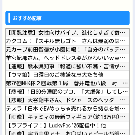
おすすめ記事
【閲覧注意】女性向けバイブ、進化しすぎて寄生獣みたいになって...
カクヨム：『スキル無しゴトーさんは最弱のはずです！～勇者召喚...
元カープ前田智徳が小園に喝！「自分のバッティングが確立できて...
羊宮妃那さん、ヘッドドレス姿がかわいいｗｗｗｗ他
【速報】熊本県知事「報道に強い不満・苦情が寄せられている」→...
【ウマ娘】日曜日のご機嫌な忠犬たち他
第76回NHK杯２回戦第１局 菅井竜也八段 対 大橋貴洸七段...
【悲報】1日30分睡眠のプロ、『大爆発』してしまった結果・・...
【悲報】大谷翔平さん、ドジャースのヘッダー画像から消えるｗｗ...
テスラ「日本でEVめっちゃ売れるから拠点を増やすね」他
【画像】キャミィの最新フィギュア(約18万円)、ガチで作り込...
【ラブライブ！】LuckyFes'26配信中！他
【画像】宇垣美里アナ、お○ぱいアピールが限界突破してしまうｗ...