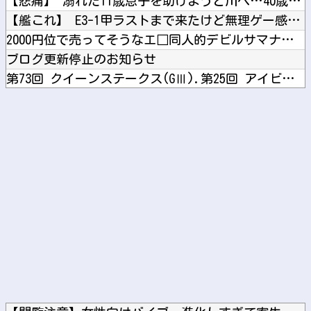
【悲痛】 溺れた11歳息子を助けようと川へ…40歳父親が死亡...
【艦これ】 E3-1甲ラストまで来たけど無理ゲー感がするでち
2000円位で売ってそうなエ□同人的デビルサマナー 第2話
ブログ更新停止のお知らせ
第73回 クイーンステークス(GⅢ).第25回 アイビスサマ...
【画像】 ベルーナドームの温度を測定した結果ｗｗｗ
【J2第1節 大分×湘南】 湘南が5年ぶりの大分戦を勝利し開...
Powered by livedoor 相互RSS