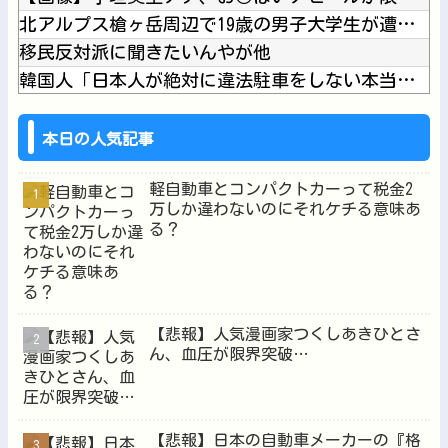
北アルプス槍ヶ岳周辺で19歳の男子大学生が遭難 単独で1泊2...
移民反対派に聞きたいんやが他
韓国人「日本人が絶対に違法駐車をしない本当の理由がこちら…」...
【にじさんじ】社「ヤバいこれ 闇のゲーム」他
【にじさんじ】おニュイがナルホドくんに驚いとる他
本日の人気記事
軽自動車とコンパクトカーって税金2
万しか違わないのにそれケチる意味あ
る？
Powered by livedoor 相互RSS
【悲報】人気漫画家つくしあきひとさ
ん、血圧が限界突破…
【悲報】日本の自動車メーカーの『格