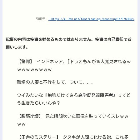
引用元:
・https://mi.5ch.net/test/read.cgi/news4vip/1678753002/
記事の内容は投資を勧めるものではありません。投資は自己責任でお
願いします。
【驚愕】 インドネシア、[ドラえもんが16人発見されるｗ
ｗｗｗｗｗｗｗｗ
職場の人妻と不倫をして、ついに、、、
ワイみたいな『勉強だけできる高学歴発達障害者』ってど
う生きたらいいんや？
【腹筋崩壊】 見た瞬間吹いた画像を貼っていくスレｗｗ
ｗｗ
【田舎のミステリー】 タヌキが人間に化ける説、これ多