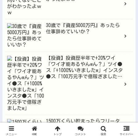
30歳で『資産5000万円』あったら
仕事辞めていいか？
【投資】投資歴半年で+20%ワイ
「ワイ才能あるやんwん？」ツイ●
ス「+1000%いきましたw」インスタ
●ス「100万元手で億稼ぎました
w」
1500万くらい貯まったらフリータ
ーになって『月5万円』くらい配当
もらって生きていきたい
メニュー
HOME
トップ
コメント
検索
サイドバー