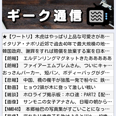
★【ワートリ】木虎はやっぱり上品な可愛さがあるな
イタリア・ナポリ近郊で過去40年で最大規模の地震「M4.7」...
韓国政府、謝罪をすれば賠償を放棄する案を日本側に提示するも拒...
【朗報】 エルデンリングマグネットきたあああああ
【朗報】 ファイアーエムブレムさん、ついにキャラ成長率がゲー...
おっさんパーカー、短パン、ボディーバッグがダサい！自分は女だ...
【悲報】 中国、橋の欄干が強風一発で粉々に 鉄筋ゼロ 当局「...
【動画】 ヒョウ2頭が木に登って激しい戦い
【雑談】 ホロライブ掲示板：ホロ速：PART2【配信実況可】
【画像】 サンモニの女子アナさん、日曜の朝から素材を提供して...
【NMB48】 本郷柚巴の写真集がすごいことになってる