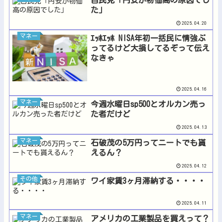
た」
2025.04.20
マネー
ｴｯﾎｴｯﾎ NISA年初一括民に情強ぶ
ってるけど大損してるぞって伝え
なきゃ
2025.04.16
マネー
今週水曜日sp500とオルカン売っ
た者だけど
2025.04.13
マネー
石破茂の5万円ってニートでも貰
えるん？
2025.04.12
その他
ワイ家賃3ヶ月滞納する・・・・
2025.04.11
マネー
アメリカの工業製品を買えって？