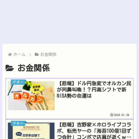
ホーム
お金関係
お金関係
マネー
【悲報】ドル円急変でオルカン民
が阿鼻叫喚！？円高シフトで新
NISA勢の命運は
2026.01.28
マネー
【悲報】吉野家×ホロライブコラ
ボ、転売ヤーの「海苔100個1回ず
つ会計」コンボで店員が逝くｗｗ