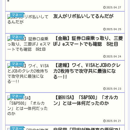
2025.04.27
マネー
友人がリボ払いしてるんだが
2025.04.25
マネー
【金融】証券口座乗っ取り、三菱
UFJ eスマートでも確認 8社目
2025.04.24
マネー
【速報】ワイ、VISAとJCBのクレ
カ2枚持ちで攻守共に最強にな
る…!!
2025.04.23
マネー
【新NISA】「S&P500」「オルカ
ン」とは一体何だったのか
2025.04.21
マネー
自民党「円安が物価高の原因でし