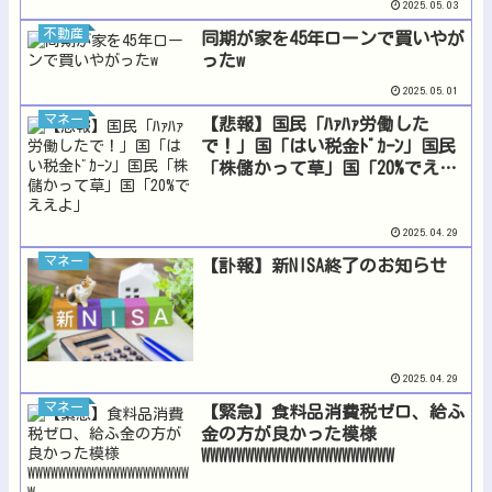
2025.05.03
不動産
同期が家を45年ローンで買いやが
ったw
2025.05.01
マネー
【悲報】国民「ﾊｧﾊｧ労働した
で！」国「はい税金ﾄﾞｶｰﾝ」国民
「株儲かって草」国「20%でええ
よ」
2025.04.29
マネー
【訃報】新NISA終了のお知らせ
2025.04.29
マネー
【緊急】食料品消費税ゼロ、給ふ
金の方が良かった模様
WWWWWWWWWWWWWWWWWWWWWW