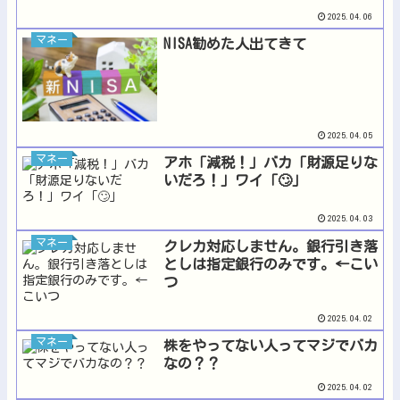
2025.04.06
マネー
NISA勧めた人出てきて
2025.04.05
マネー
アホ「減税！」バカ「財源足りな
いだろ！」ワイ「🙄」
2025.04.03
マネー
クレカ対応しません。銀行引き落
としは指定銀行のみです。←こい
つ
2025.04.02
マネー
株をやってない人ってマジでバカ
なの？？
2025.04.02