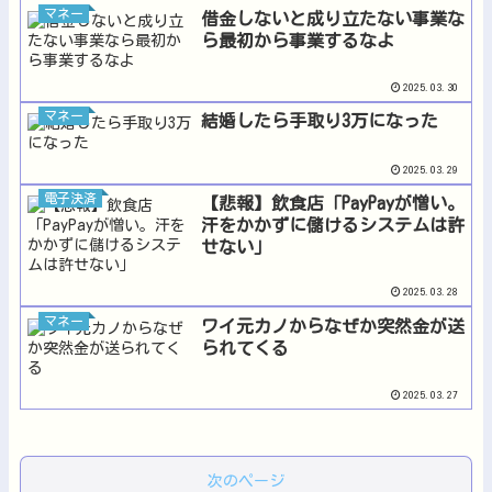
マネー
借金しないと成り立たない事業な
ら最初から事業するなよ
2025.03.30
マネー
結婚したら手取り3万になった
2025.03.29
電子決済
【悲報】飲食店「PayPayが憎い。
汗をかかずに儲けるシステムは許
せない」
2025.03.28
マネー
ワイ元カノからなぜか突然金が送
られてくる
2025.03.27
次のページ