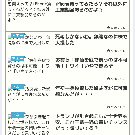
iPhone買ってるだろ？それ以外に
工業製品あるのかよ？
2025.04.10
マネー
死ぬしかないわ。無職なのに株で
大損した
2025.04.10
マネー
お前ら「株価を底で買うのは不可
能！」ワイ「いやできるぞ」
2025.04.09
マネー
年初一括投資した奴さすがに可哀
想なんだが・・・
2025.04.06
マネー
トランプが引き起こした全世界株
安、これ千載一遇の買いチャンス
だって気づいてる？