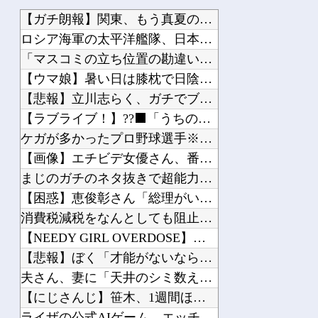
格安物件の押入れを開けたら “とんでもないモノ” が出てきて絶叫した
【ガチ朗報】関東、もう真夏の暑さが終わるかも他
K-POPアイドルの約半数が3年後には姿を消す…損益分岐点突破は4％未満
ロシア海軍の太平洋艦隊、日本海やオホーツク海で軍事演習開始…...
【画像】 「ビールと水を交互に飲まないと倒れるグラス」発売
「マスコミの立ち位置の勘違いっぷりがすごい」と報ステ大越キャ...
【悲報】 おわり。
【ウマ娘】暑い日は膝枕で日陰に入りたい。←「絶対に離れたくな...
【驚愕】 社内で「これ」のやり取りしてたら逮捕されたんだがｗｗｗｗｗｗｗ
【悲報】立川志らく、ガチでブチギレてしまう！！！！！！他
みいちゃんと山田さん「主人公がぽっと出のモブに殺されて終わります」←これ
【ラブライブ！】??‍⬛「うちのオタクは社畜かボンボン」（世...
ケガが多かったプロ野球選手※多村仁志禁止他
【画像】エチビデ女優さん、番組の企画でハッスルしすぎてしまう...
まじのガチのネタ抜きで超能力一個貰えるならテレポーテーション...
Powered by livedoor 相互RSS
【困惑】恵俊彰さん「総理がいろんなところに足を運べばクーラー...
消費税減税をなんとしても阻止したい石破前首相、「何いってんの...
【NEEDY GIRL OVERDOSE】システムサービス「...
【悲報】ぼく「才能がないなら努力をすれば良いじゃない」お前ら...
夫さん、妻に「天井のシミ数えてれば終わるでな」と押し倒されて...
【にじさんじ】笹木、1週間ほど里に帰省他
ライザの公式AIゲーム、エッチすぎて始まる♥他