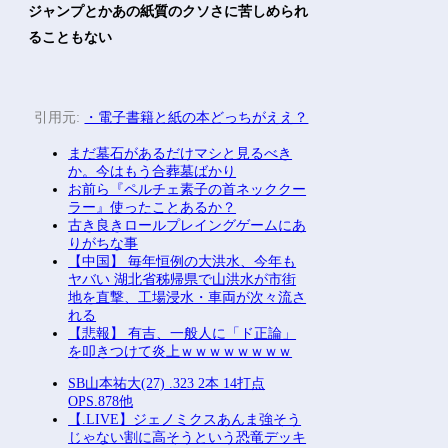
ジャンプとかあの紙質のクソさに苦しめられ
ることもない
引用元:
・電子書籍と紙の本どっちがええ？
まだ墓石があるだけマシと見るべき
か。今はもう合葬墓ばかり
お前ら『ペルチェ素子の首ネッククー
ラー』使ったことあるか？
古き良きロールプレイングゲームにあ
りがちな事
【中国】 毎年恒例の大洪水、今年も
ヤバい 湖北省秭帰県で山洪水が市街
地を直撃、工場浸水・車両が次々流さ
れる
【悲報】 有吉、一般人に「ド正論」
を叩きつけて炎上ｗｗｗｗｗｗｗｗ
SB山本祐大(27) .323 2本 14打点
OPS.878他
【.LIVE】ジェノミクスあんま強そう
じゃない割に高そうという恐竜デッキ