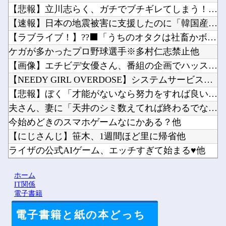
【悲報】立川志らく、ガチでブチギレてしまう！！！！！！他
【速報】日本の地震被害に支援したのに「韓国産の水は水洗トイレ...
【ラブライブ！】??‍⬛「うちのオタクは社畜かボンボン」（世...
ケガが多かったプロ野球選手※多村仁志禁止他
【画像】エチビデ女優さん、番組の企画でハッスルしすぎてしまう...
【NEEDY GIRL OVERDOSE】システムサービス「...
【悲報】ぼく「才能がないなら努力をすれば良いじゃない」お前ら...
夫さん、妻に「天井のシミ数えてれば終わるでな」と押し倒されて...
今始めどきのスマホゲームなにかある？他
【にじさんじ】笹木、1週間ほど里に帰省他
ライザの公式AIゲーム、エッチすぎて始まる♥他
Vチューバーに最近ある変化が起きつつある他
ホーム
【にじさんじ】8月7日(金)22:00から周央サンゴ、志摩ス...
IT関係
電子書籍
電子書籍と紙の本どっち