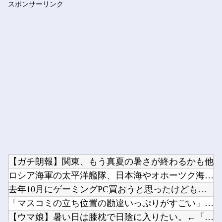
スポンサーリンク
【有能】 政府「トラックはサービスエリア利用有料化すればサボ...
Powered by livedoor 相互RSS
【ガチ朗報】関東、もう真夏の暑さが終わるかも他
ロシア海軍の太平洋艦隊、日本海やオホーツク海で軍事演習開始…...
去年10月にゲーミングPC買おうと思ったけどもう少し後でいい...
「マスコミの立ち位置の勘違いっぷりがすごい」と報ステ大越キャ...
【ウマ娘】暑い日は膝枕で日陰に入りたい。←「絶対に離れたくな...