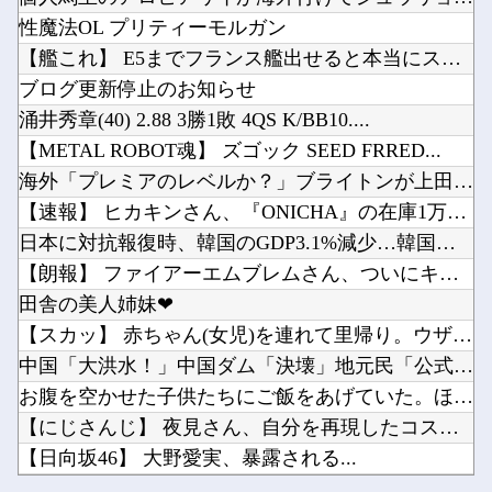
外国人「2002年W杯は?」韓国サッカーに衝撃的不祥事！W杯予選でレフリーへの性的接待発覚...
【ウマ娘】昔の水着がそのまま入るジャーニー…まるで成長していない！？他
性魔法OL プリティーモルガン
【有能】 政府「トラックはサービスエリア利用有料化すればサボらず走るし流問題解決じゃね？」
【ラブライブ！】予定立てるの苦手なので行き当たりばったりの旅行しかできません他
【艦これ】 E5までフランス艦出せると本当にスゴいよね
今始めどきのスマホゲームなにかある？他
ブログ更新停止のお知らせ
【にじさんじ】笹木、1週間ほど里に帰省他
涌井秀章(40) 2.88 3勝1敗 4QS K/BB10....
【SSD】1TBで1.5万とか、買った時の倍なんだけど今だと買い増してしまいそうで怖い他
【METAL ROBOT魂】 ズゴック SEED FRRED...
Powered by livedoor 相互RSS
ライザの公式AIゲーム、エッチすぎて始まる♥他
海外「プレミアのレベルか？」ブライトンが上田綺世の獲得に動き...
Vチューバーに最近ある変化が起きつつある他
【速報】 ヒカキンさん、『ONICHA』の在庫1万4400本...
日本に対抗報復時、韓国のGDP3.1%減少…韓国の被害がより...
【朗報】 ファイアーエムブレムさん、ついにキャラ成長率がゲー...
田舎の美人姉妹❤
Powered by livedoor 相互RSS
【スカッ】 赤ちゃん(女児)を連れて里帰り。ウザトメ「嫁子み...
中国「大洪水！」中国ダム「決壊」地元民「公式発表より死者多い...
お腹を空かせた子供たちにご飯をあげていた。ほんと助かるわ、ど...
【にじさんじ】 夜見さん、自分を再現したコスプレに興奮【コス...
【日向坂46】 大野愛実、暴露される...
外国人「2002年W杯は?」韓国サッカーに衝撃的不祥事！W杯...