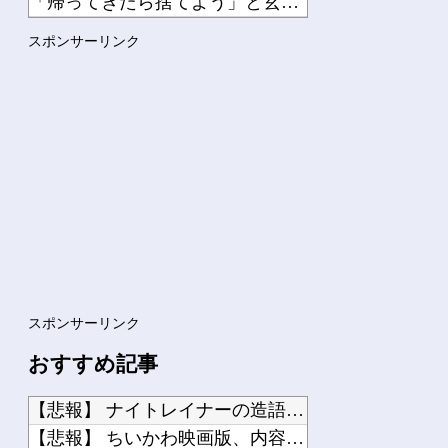
「帰ってきたら捨てよう」と玄関にゴミ袋を残して家を出た男、戻れたのは三週間後だっ...
【衝撃映像】 荒れ狂う海を見に行った女の子、記念撮影中に波にさらわれ死亡・・・
スポンサーリンク
韓国人「韓国人の精神的健康の順位、18ヵ国中17位に・・・」→「日本に勝った！！...
【動画】 挟殺プレーでタッチアウトになった選手が衝撃の行動
海外「いったいなぜ！」なぜか日本人気に嫉妬する西洋メディアに海外が大騒ぎ
韓国人「日本 vs 韓国、マンガのキャラクターの違い」
Powered by livedoor 相互RSS
スポンサーリンク
おすすめ記事
【悲報】 ナイトレイナーの造語、ガチでキモすぎて終わる…
【悲報】 ちいかわ映画版、内容がエグすぎて子供に見せられない