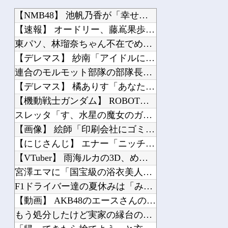
【NMB48】 池帆乃香が「幸せになりたいマサムネ君」に出演
【速報】 オードリー、藤嶌果歩1st写真集を受け取る【日向坂46】
東パソ、林瑠奈ちゃん不在でめっちゃ巻くｗｗｗ【乃木坂46】
【デレマス】 紗南「アイドルに似合うポケモン？」
連合のモルモット部隊の部隊長になりました 第45話
【デレマス】 橘ありす「あなたの瞳には」
【機動戦士ガンダム】 ROBOT魂「ゾック ver. A.N.I.M.E.」シル...
スレッタ「す、水星の魔女のガンプラ今ならクリアスタンド付きますよ…！」
【画像】 絵師「印刷会社にゴミみたい印刷されたから晒すわ」→お前がクレーマーだと...
【にじさんじ】 エナー「ニッチなゲームをプレイして配信したい……」
【VTuber】 雨海ルカの3D、めっちゃデカいし揺れもすごい
宮澤エマに「国宝級の浴衣美人」の声！「マイ・フィクション」イベントで魅せた透明感...
F1ドライバー達の夏休みは「みんな海だな」「南半球にスキーしに行くやついねえのか...
【動画】 AKB48のエースさんの走りｗｗｗｗｗ
もう処分したけど実家の縁台の下に峠の釜めしの釜がいくつも置いてあった