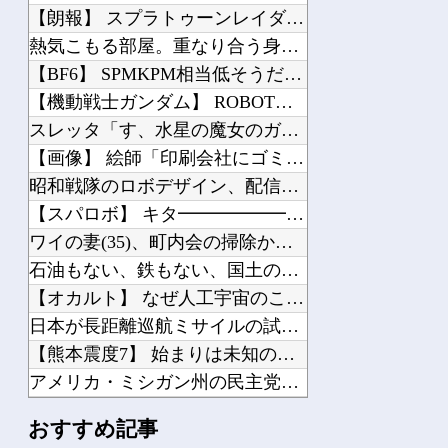
【朗報】 スプラトゥーンレイダースがガチの神ゲーすぎて世界中で大絶賛ｗｗｗｗｗｗ...
熱気こもる部屋。重なり合う身体。何も起こらないはずがなく……
【BF6】 SPMKPM相当低そうだけどキルレだけは高い奴
【機動戦士ガンダム】 ROBOT魂「ゾック ver. A.N.I.M.E.」シル...
スレッタ「す、水星の魔女のガンプラ今ならクリアスタンド付きますよ…！」
【画像】 絵師「印刷会社にゴミみたい印刷されたから晒すわ」→お前がクレーマーだと...
昭和戦隊のロボデザイン、配信で追って見ると…
【スパロボ】 キタ━━━━━━(゜∀゜)━━━━━━ !!!!!
ワイの妻(35)、町内会の掃除から汗だくで帰宅ｗｗｗｗｗｗ
石油もない、鉄もない、国土の7割は山…それでも日本が世界屈指の経済大国になれた「...
【オカルト】 なぜ人工宇宙のこの世界の方が、本物の宇宙より本物らしいのか？
日本が長距離巡航ミサイルの試験発射に成功！北朝鮮が激怒「日本が戦争国家になろうと...
【熊本震度7】 始まりは未知の小断層か…見えてきた破壊プロセス
アメリカ・ミシガン州の民主党予備選挙 イスラム教徒の“急進左派”候補が勝利確実に...
【画像】 「ビールと水を交互に飲まないと倒れるグラス」発売
おすすめ記事
日本「熊本地震」ハビタ「従業員2人亡くなる」営業部長「イオンのスタッフに制止され...