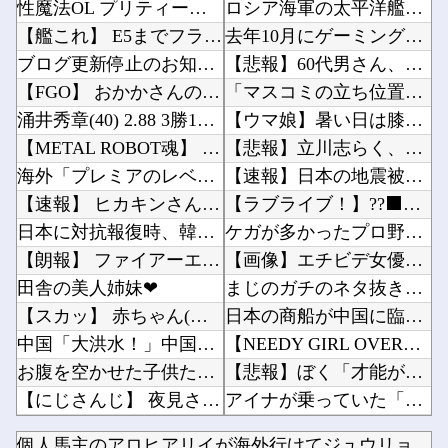
性魔法OL プリティーモルガン
ロシア海軍の太平洋艦隊、日本海やオホーツク海で軍事演習開始…ウクライナ支援続ける日本を威嚇...
【艦これ】 E5までフランス艦出せると本当にスゴいよね
去年10月にゲーミングPC買おうと思ったけどもう少し後でいいやで時期逃したらうなぎ登りに値...
ブログ更新停止のお知らせ
【悲報】60代男さん、小学生に秘めた夢を語って通報されるｗｗｗｗｗｗｗ他
【FGO】 おかかさんのジャージ式イラスト！！ 赤いジャージが似合ってます！
「マスコミの立ち位置の勘違いっぷりがすごい」と報ステ大越キャスターの台詞に視聴者絶句、高市...
涌井秀章(40) 2.88 3勝1敗 4QS K/BB10.00
【ウマ娘】暑い日は膝枕で日陰に入りたい。←「絶対に離れたくない場所だな」他
【METAL ROBOT魂】 ズゴック SEED FRREDOM ver明日予約開始！！キ...
【悲報】立川志らく、ガチでブチギレてしまう！！！！！！他
海外「プレミアのレベルか？」ブライトンが上田綺世の獲得に動き出して海外大騒ぎ！（海外の反応...
【速報】日本の地震被害に支援したのに「韓国産の水は水洗トイレに」他
【速報】 ヒカキンさん、『ONICHA』の在庫1万4400本を熊本県に発送
【ラブライブ！】??‍⬛「うちのオタクは社畜かボンボン」（世界の平均睡眠時間ランキングクイ...
日本に対抗報復時、韓国のGDP3.1%減少…韓国の被害がより大きい＝韓国の反応
ケガが多かったプロ野球選手※多村仁志禁止他
【朗報】 ファイアーエムブレムさん、ついにキャラ成長率がゲーム内で見れるようになる
【画像】エチビデ女優さん、番組の企画でハッスルしすぎてしまうｗｗｗｗｗｗ他
田舎の美人姉妹❤
まじのガチのネタ抜きで超能力一個貰えるならテレポーテーション一択だよな他
【スカッ】 赤ちゃん(女児)を連れて里帰り。ウザトメ「嫁子みたいに育ったら困るから、私が育...
日本の商船が中国に臨検された場合は「台湾軍が対応」と台湾軍トップ！他
中国「大洪水！」中国ダム「決壊」地元民「公式発表より死者多い！」中国政府「住民拘束！（安否...
【NEEDY GIRL OVERDOSE】システムサービス「超絶最かわてんしちゃん」プライ...
お腹を空かせた子供たちにご飯をあげていた。ほんと助かるわ、どうもありがとう → 母親はこん...
【悲報】ぼく「才能がないなら努力をすれば良いじゃない」お前ら「努力できるのも才能だよ」他
【にじさんじ】 夜見さん、自分を再現したコスプレに興奮【コスサミ2026】
アイナが乗っていた「高機動試作型ザク」ってよく考えると時系列がおかしいな他
【日向坂46】 大野愛実、暴露される...
夫さん、妻に「天井のシミ数えてれば終わるでな」と押し倒されて性行為 → 凄いことになるｗｗ...
個人馬主のアロヒアリイが海外行けてジュウリョクピエ□が何故行...