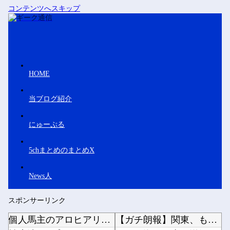
コンテンツへスキップ
HOME
当ブログ紹介
にゅーぷる
5chまとめのまとめX
News人
スポンサーリンク
個人馬主のアロヒアリイが海外行けてジュウリョクピエ□が何故行けないのか
【ガチ朗報】関東、もう真夏の暑さが終わるかも他