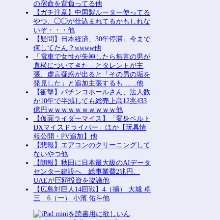
の宿命を背負ってる他
【ガチ注意】中国製ルーター使ってる
やつ、◯◯が仕込まれてるかもしれな
いぞ・・・他
【疑問】日本経済、30年停滞←今まで
何してたん？wwww他
「電車で女性が失神したら無言の男が
真横についてきた」とタレントが主
張、虚言疑惑が出ると「その男の垢を
発見した」と追加主張するも……他
【衝撃】パチンコホールさん、法人数
が10年で半減しても総売上高12兆433
億円ｗｗｗｗｗｗｗｗｗｗ他
【仮面ライダーマイス】「変身ベルト
DXマイスドライバー」ほか【玩具情
報公開・PV追加】他
【悲報】エアコンのクリーニングして
ないやつ他
【朗報】秋田に日本最大級のAIデータ
センター建設へ 総事業費2兆円、
UAEが巨額投資を協議他
【広島対巨人14回戦】4（捕） 大城 卓
三 6（一） 小濱 佑斗他