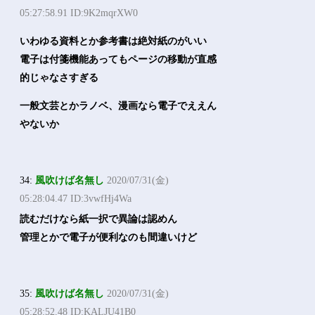
05:27:58.91 ID:9K2mqrXW0
いわゆる資料とか参考書は絶対紙のがいい
電子は付箋機能あってもページの移動が直感
的じゃなさすぎる
一般文芸とかラノベ、漫画なら電子でええん
やないか
34:
風吹けば名無し
2020/07/31(金)
05:28:04.47 ID:3vwfHj4Wa
読むだけなら紙一択で異論は認めん
管理とかで電子が便利なのも間違いけど
35:
風吹けば名無し
2020/07/31(金)
05:28:52.48 ID:KALJU41B0