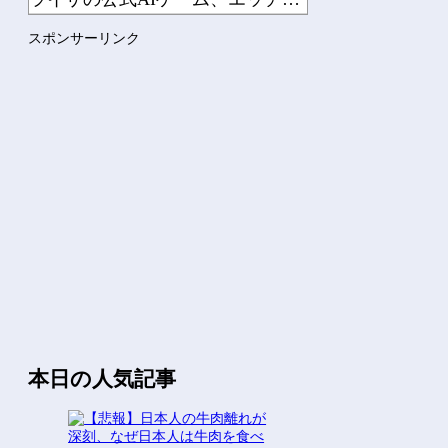
Vチューバーに最近ある変化が起きつつある他
スポンサーリンク
【にじさんじ】8月7日(金)22:00から周央サンゴ、志摩ス...
Powered by livedoor 相互RSS
本日の人気記事