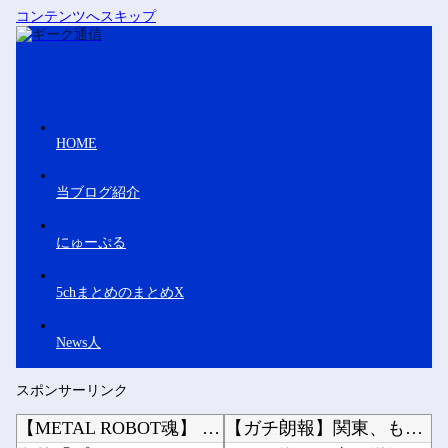
コンテンツへスキップ
HOME
当ブログ紹介
にゅーぷる
5chまとめのまとめX
News人
スポンサーリンク
【METAL ROBOT魂】 ズゴック SEED FRREDOM ver明日予約開始！！キ...
【ガチ朗報】関東、もう真夏の暑さが終わるかも他