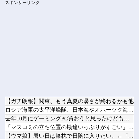
スポンサーリンク
森下も佐藤輝もDeNAの「これ」にやられてるんだが
Powered by livedoor 相互RSS
【ガチ朗報】関東、もう真夏の暑さが終わるかも他
ロシア海軍の太平洋艦隊、日本海やオホーツク海で軍事演習開始…...
去年10月にゲーミングPC買おうと思ったけどもう少し後でいい...
「マスコミの立ち位置の勘違いっぷりがすごい」と報ステ大越キャ...
【ウマ娘】暑い日は膝枕で日陰に入りたい。←「絶対に離れたくな...