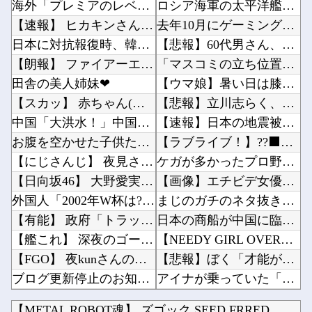
海外「プレミアのレベルか？」ブライトンが上田綺世の獲得に動き出して海外大騒ぎ！（海外の反応...
ロシア海軍の太平洋艦隊、日本海やオホーツク海で軍事演習開始…ウクライナ支援続ける日本を威嚇...
【速報】 ヒカキンさん、『ONICHA』の在庫1万4400本を熊本県に発送
去年10月にゲーミングPC買おうと思ったけどもう少し後でいいやで時期逃したらうなぎ登りに値...
日本に対抗報復時、韓国のGDP3.1%減少…韓国の被害がより大きい＝韓国の反応
【悲報】60代男さん、小学生に秘めた夢を語って通報されるｗｗｗｗｗｗｗ他
【朗報】 ファイアーエムブレムさん、ついにキャラ成長率がゲーム内で見れるようになる
「マスコミの立ち位置の勘違いっぷりがすごい」と報ステ大越キャスターの台詞に視聴者絶句、高市...
田舎の美人姉妹❤
【ウマ娘】暑い日は膝枕で日陰に入りたい。←「絶対に離れたくない場所だな」他
【スカッ】 赤ちゃん(女児)を連れて里帰り。ウザトメ「嫁子みたいに育ったら困るから、私が育...
【悲報】立川志らく、ガチでブチギレてしまう！！！！！！他
中国「大洪水！」中国ダム「決壊」地元民「公式発表より死者多い！」中国政府「住民拘束！（安否...
【速報】日本の地震被害に支援したのに「韓国産の水は水洗トイレに」他
お腹を空かせた子供たちにご飯をあげていた。ほんと助かるわ、どうもありがとう → 母親はこん...
【ラブライブ！】??‍⬛「うちのオタクは社畜かボンボン」（世界の平均睡眠時間ランキングクイ...
【にじさんじ】 夜見さん、自分を再現したコスプレに興奮【コスサミ2026】
ケガが多かったプロ野球選手※多村仁志禁止他
【日向坂46】 大野愛実、暴露される...
【画像】エチビデ女優さん、番組の企画でハッスルしすぎてしまうｗｗｗｗｗｗ他
外国人「2002年W杯は?」韓国サッカーに衝撃的不祥事！W杯予選でレフリーへの性的接待発覚...
まじのガチのネタ抜きで超能力一個貰えるならテレポーテーション一択だよな他
【有能】 政府「トラックはサービスエリア利用有料化すればサボらず走るし流問題解決じゃね？」
日本の商船が中国に臨検された場合は「台湾軍が対応」と台湾軍トップ！他
【艦これ】 深夜のゴーヤ画像スレ
【NEEDY GIRL OVERDOSE】システムサービス「超絶最かわてんしちゃん」プライ...
【FGO】 夜kunさんのモルガンイラスト！！ 蝶の羽好きです！
【悲報】ぼく「才能がないなら努力をすれば良いじゃない」お前ら「努力できるのも才能だよ」他
ブログ更新停止のお知らせ
アイナが乗っていた「高機動試作型ザク」ってよく考えると時系列がおかしいな他
【アイマス】 アイドル達が雑談してるだけ【モバマス】
夫さん、妻に「天井のシミ数えてれば終わるでな」と押し倒されて性行為 → 凄いことになるｗｗ...
【METAL ROBOT魂】 ズゴック SEED FRRED...