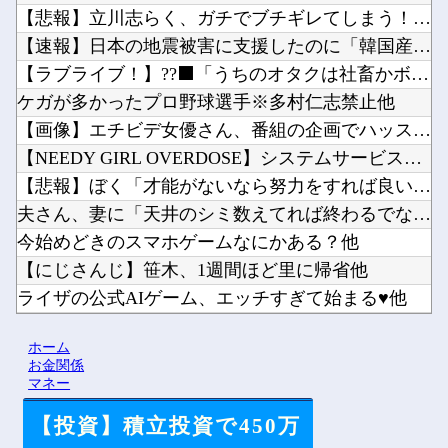
【悲報】立川志らく、ガチでブチギレてしまう！！！！！！他
【速報】日本の地震被害に支援したのに「韓国産の水は水洗トイレ...
【ラブライブ！】??‍⬛「うちのオタクは社畜かボンボン」（世...
ケガが多かったプロ野球選手※多村仁志禁止他
【画像】エチビデ女優さん、番組の企画でハッスルしすぎてしまう...
【NEEDY GIRL OVERDOSE】システムサービス「...
【悲報】ぼく「才能がないなら努力をすれば良いじゃない」お前ら...
夫さん、妻に「天井のシミ数えてれば終わるでな」と押し倒されて...
今始めどきのスマホゲームなにかある？他
【にじさんじ】笹木、1週間ほど里に帰省他
ライザの公式AIゲーム、エッチすぎて始まる♥他
Vチューバーに最近ある変化が起きつつある他
ホーム
【にじさんじ】8月7日(金)22:00から周央サンゴ、志摩ス...
お金関係
マネー
【投資】積立投資で450万