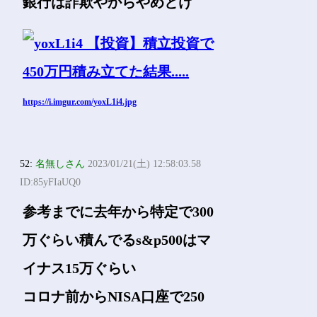
銀行は詐欺やからやめとけ
https://i.imgur.com/yoxL1i4.jpg
52:
名無しさん
2023/01/21(土) 12:58:03.58
ID:85yFIaUQ0
参考までに去年から特定で300
万ぐらい積んでるs&p500はマ
イナス15万ぐらい
コロナ前からNISA口座で250