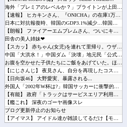
個人馬主のアロヒアリイが海外行けてジュウリョクピエ□が何故行けないのか
【ウマ娘】昔の水着がそのまま入るジャーニー…まるで成長していない！？他
海外「プレミアのレベルか？」ブライトンが上田綺世の獲得に動き...
森下も佐藤輝もDeNAの「これ」にやられてるんだが
【ラブライブ！】予定立てるの苦手なので行き当たりばったりの旅行しかできません他
【速報】 ヒカキンさん、『ONICHA』の在庫1万4400本...
今始めどきのスマホゲームなにかある？他
日本に対抗報復時、韓国のGDP3.1%減少…韓国の被害がより...
【にじさんじ】笹木、1週間ほど里に帰省他
【朗報】 ファイアーエムブレムさん、ついにキャラ成長率がゲー...
【SSD】1TBで1.5万とか、買った時の倍なんだけど今だと買い増してしまいそうで怖い他
田舎の美人姉妹❤
Powered by livedoor 相互RSS
ライザの公式AIゲーム、エッチすぎて始まる♥他
【スカッ】 赤ちゃん(女児)を連れて里帰り。ウザトメ「嫁子み...
Vチューバーに最近ある変化が起きつつある他
中国「大洪水！」中国ダム「決壊」地元民「公式発表より死者多い...
お腹を空かせた子供たちにご飯をあげていた。ほんと助かるわ、ど...
【にじさんじ】 夜見さん、自分を再現したコスプレに興奮【コス...
【日向坂46】 大野愛実、暴露される...
Powered by livedoor 相互RSS
外国人「2002年W杯は?」韓国サッカーに衝撃的不祥事！W杯...
【有能】 政府「トラックはサービスエリア利用有料化すればサボ...
【艦これ】 深夜のゴーヤ画像スレ
ブログ更新停止のお知らせ
【アイマス】 アイドル達が雑談してるだけ【モバマス】
個人馬主のアロヒアリイが海外行けてジュウリョクピエ□が何故行...