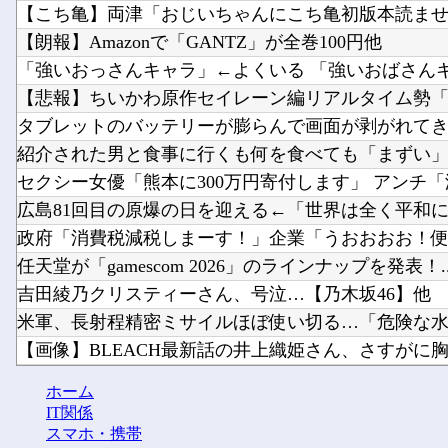
【こち亀】両津「おじいちゃんにこち亀初版本読ませて
【朗報】Amazonで「GANTZ」が全巻100円他
「強いおっさんキャラ」←よくいる 「強いおばさんキャ
【悲報】ちいかわ原作セイレーン編リアルタイム勢「つ
タブレットのバッテリーが膨らんで画面が剥がれて
紹介された男と食事に行くも何を食べても「まずい」「
セクシー女優「熊本に300万円寄付します」 アンチ「汚
広島81回目の原爆の日を迎える←「世界は全く平和にな
政府「消費税減税しまーす！」企業「うおおおお！便乗
任天堂が「gamescom 2026」のラインナップを発表！..
吉田綾乃クリスティーさん、号泣…【乃木坂46】他
米軍、長射程精密ミサイルほぼ使い切る…「危険な水準
【画像】BLEACH最新話の井上織姫さん、さすがに胸が
【これは重い】清水良太郎さんの訃報後、落語家が過去の
ホーム
釘宮理恵の声聞くだけでムクムクするんだが？他
IT関係
スマホ・携帯