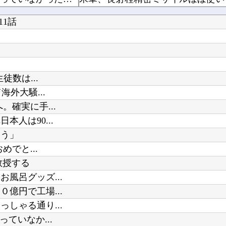
【中国】 高さ288メートルのエレベーターで学校に通う雲南省の山地の子供たち 通学時間 3...
【画像】BLEACH最新話の井上織
1話
【ウマ娘】シービーとシャニマスの
げとる
NHK職員が番組出演タレントから
数は...
釘宮理恵の声聞くだけでムクムクす
外大騒...
Powered by livedoor 相互RSS
確実に手...
【GジェネE】ケンタウロス形態も
人は90...
よう」
でと...
教授する
風呂グッズ...
億円で工場...
しゃる通り...
ていなか...