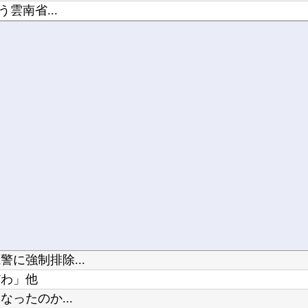
雲南省...
げとる
に強制排除...
だわ」他
ったのか...