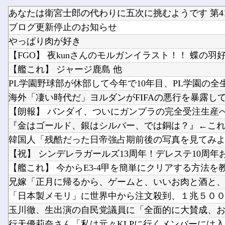
あなたは衛宮士郎の代わりに五次に挑むようです 第41
ブログ更新停止のお知らせ
やっぱり肉が好き
【FGO】 夜kunさんのモルガンイラスト！！ 蝶の羽
【艦これ】 ジャージ鹿島 他
PL学園野球部が休部して今年で10年目、PL学園の全
韓国人「残酷だった日帝強占期前後の写真を見てみ
【艦これ】 今からE3-4甲を簡単にクリアする方法を