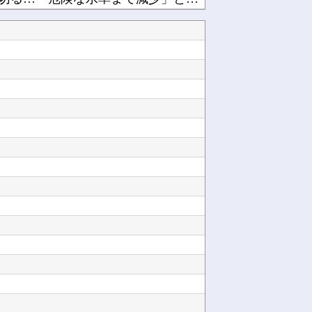
姫さん、さすがに胸がデカすぎる他
浅倉透って相性良さそう他
【これは重い】清水良太郎さんの訃報後、落語家が過去の“いじめ・暴行被害”を告発他
岸田文雄元首相､円安を阻止するために日米の通貨当局が実施した為替介入は｢一時しのぎに過ぎな...
性被害ｗｗｗｗｗｗｗｗｗｗ他
るんだが？他
【ラブライブ！】小原鞠莉にファブリーズぶっかけられたい【Aqours】他
耐久なんですか？？？他
Powered by livedoor 相互RSS