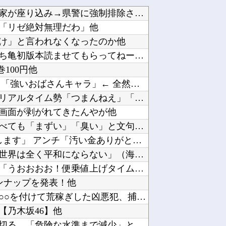
【動画】原爆の日に今年も極左活動家が座り込み→県警に強制排除される動画が話題に他
「リゼ絶対無理だわ」他
とけ」と言われなくなったのか他
【こち亀】両津「おじいちゃんにこち亀初版本読ませてもらってねー。内容は全く変わらないから」...
巻100円他
「強いおっさんキャラ」←よくいる 「強いおばさんキャラ」← 全然いない他
【悲報】ちいかわ原作セイレーン編リアルタイム勢「つまんねえ」「ゴミ」「早く終われ」「ナガノ...
画面が剥がれてきたんやが他
紹介された男と食事に行くも何を食べても「まずい」「臭い」と文句連発！不快すぎて断った後、友...
セクシー女優「熊本に300万円寄付します」 アンチ「汚い金ありがとう♥」他
広島81回目の原爆の日を迎える←「世界は全く平和にならない」（海外の反応）他
政府「消費税減税しまーす！」企業「うおおおお！便乗値上げタイムきたっ！減税分値上げするぞ～...
ラインナップを発表！他
【ヤバすぎ】路上で相手の持ち物に○○を付けて荒稼ぎした凶悪犯、捕まる他
【乃木坂46】他
米軍、長射程精密ミサイルほぼ使い切る…「危険な水準まで減少」と軍高官が警告！他