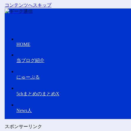
コンテンツへスキップ
HOME
当ブログ紹介
にゅーぷる
5chまとめのまとめX
News人
スポンサーリンク