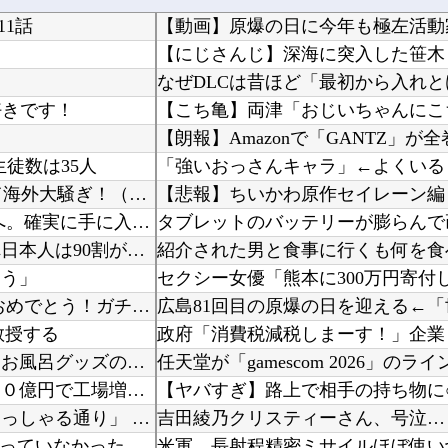
1話
【にじさんじ】深海に突入した笹木
なぜDLCは昔ほど「最初から入れ
好きです！
【朗報】Amazonで「GANTZ」が全
生徒数は35人
海外「凄い時代だ」ヨルダンがFIFAの悪行を暴露して海外大騒ぎ！（海外の反応）
【朗報】 バンダイ、ついにガンプラの完全受注生産へ。確実に手に入るなら一年でも待てる？
タブレットのバッテリーが膨らんで
『金はゴールド、銀はシルバー、では銅は？』←これ日本人は90割が間違うらしいｗｗｗｗｗ
よう」
【祝】 シンデレラガールズ13周年！デレステ10周年おめでとう！ガチャ更新SSR八神マキノ...
教授する
兄嫁「正月に帰るから、ゲームと、いいお肉と酒と、お風呂グッズの準備しとけよ」寝起きの私「知...
任天堂が「gamescom 2026」の
「日本製メモリ」に世界中から注文殺到、１兆５０００億円で工場増築へ
玉川徹、生出演の自民党議員に「全面的に大賛成、おっしゃる通り」 消費減税への主張めぐり
吉田綾乃クリスティーさん、号泣…
行天優莉奈さん「私は元々KLPに行くメンバーには入っていなかった。事務所がAKBに掛け合っ...