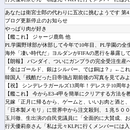
あなたは衛宮士郎の代わりに五次に挑むようです 第41
【ニューヨーク】夫の股間を触る女にブチギレる妻
ブログ更新停止のお知らせ
【ホロライブ】 泉パッパが水着ミオしゃイラストあ
やっぱり肉が好き
【艦これ】 ジャージ鹿島 他
PL学園野球部が休部して今年で10年目、PL学園の全生徒
海外「凄い時代だ」ヨルダンがFIFAの悪行を暴露して海
【朗報】 バンダイ、ついにガンプラの完全受注生産へ。
『金はゴールド、銀はシルバー、では銅は？』←これ日本
韓国人「残酷だった日帝強占期前後の写真を見てみ
【祝】 シンデレラガールズ13周年！デレステ10周年おめ
【艦これ】 今からE3-4甲を簡単にクリアする方法を
兄嫁「正月に帰るから、ゲームと、いいお肉と酒と、お
「日本製メモリ」に世界中から注文殺到、１兆５０００
玉川徹、生出演の自民党議員に「全面的に大賛成、おっ
行天優莉奈さん「私は元々KLPに行くメンバーには入っ