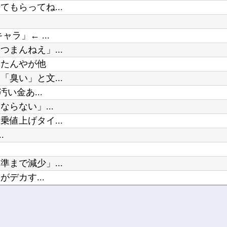
もらってね...
ラ」← ...
まんねえ」...
きたんやが他
臭い」と文...
い金あ...
らない」...
値上げタイ...
.
まで減少」...
デカす...
“いじめ...