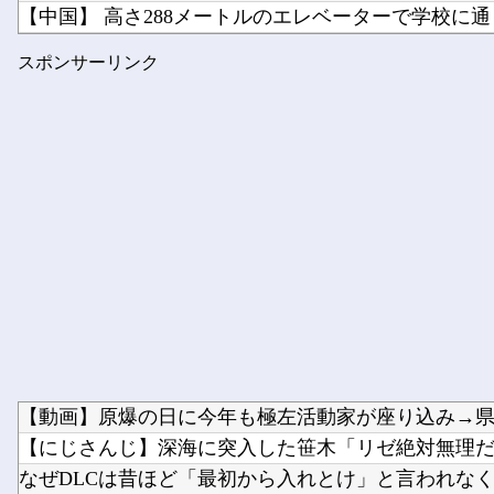
【中国】 高さ288メートルのエレベーターで学校に通う
【ニューヨーク】夫の股間を触る女にブチギレる妻
スポンサーリンク
【ホロライブ】 泉パッパが水着ミオしゃイラストあ
【動画】原爆の日に今年も極左活動家が座り込み→県警
【にじさんじ】深海に突入した笹木「リゼ絶対無理
なぜDLCは昔ほど「最初から入れとけ」と言われなくな