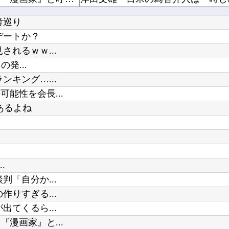
韓国人「日本がここまでの観光大国に発展した本当の理由がこちら…」→「昔から日本は愛されてた...
考巡り
デートか？
転校生と仲良くなってその子の家に遊びに行ったら私が小さい頃に撮った写真があった
お前らが思う「バカゲー」って何？
れるｗｗ...
シャープ、シンプルで使いやすいオーブ
発...
キズナアイが加藤純一と絡み出した
キング…...
能性を会長...
Powered by livedoor 相互RSS
あるよね
ワイ同じスマホ11年使ってるんやけ
.
「自分か...
りすぎる...
てくるら...
漫画家』と...