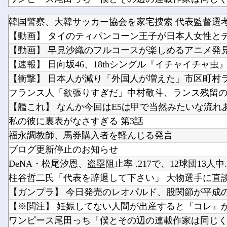
韓国警察、大韓サッカー協会を家宅捜索 代表監督選
任天堂ソフトのダウンロード率61.5%ｗｗｗ
【動画】 タイのティパンコーン王子が日本人女性と
【動画】 早見沙織のフルコースが楽しめるアニメ発見さ
【速報】 日向坂46、18thシングル『イチャイチャ虫』の
【衝撃】 日本人が減り「外国人が増えた」市区町村ラン
フランス人「欲張りすぎだ」中村敬斗、ランス残留の可
【艦これ】 なんか今回はE5は甲で当然みたいな流れ
私の彼に裏表がなさすぎる 第3話
福永調教師、馬券購入者を軽んじる発言
ブログ更新停止のお知らせ
DeNA・松尾汐恩、盗塁阻止率 .217で、12球団13人中..
柱谷哲二氏「代表を辞退して下さい」 大物選手に直談判
【ガンプラ】 今日発売のレオパルド、股関節が平成の作
【※閲注】 妊娠してない人間が出産すると『コレ』が出
ワンピース尾田っち「僕とその辺の連載作家は同じく『