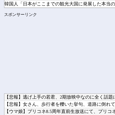
韓国人「日本がここまでの観光大国に発展した本当の理
任天堂ソフトのダウンロード率61.5%ｗｗｗ
スポンサーリンク
転校生と仲良くなってその子の家に遊びに行ったら私が
【悲報】逃げ上手の若君、2期放映中なのに全く話題
【悲報】女さん、歩行者を轢いた挙句、道路に倒れてど
【ウマ娘】プリコネ8.5周年直前生放送にて、プリコネ×