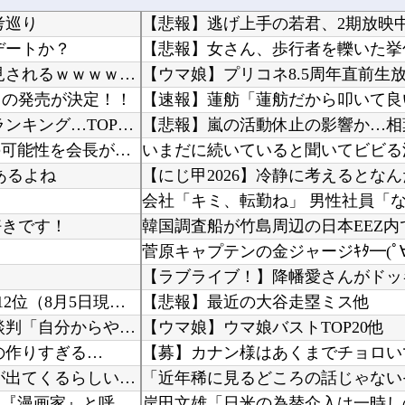
考巡り
【悲報】逃げ上手の若君、2期放映
デートか？
【動画】 早見沙織のフルコースが楽しめるアニメ発見されるｗｗｗｗｗｗｗ
虫』の発売が決定！！
【衝撃】 日本人が減り「外国人が増えた」市区町村ランキング…TOP5がこちらｗｗｗｗｗｗ
フランス人「欲張りすぎだ」中村敬斗、ランス残留の可能性を会長が示唆！移籍金が交渉の壁に.....
あるよね
【にじ甲2026】冷静に考えるとな
好きです！
菅原キャプテンの金ジャージｷﾀ━(ﾟ∀
【ラブライブ！】降幡愛さんがドッ
DeNA・松尾汐恩、盗塁阻止率 .217で、12球団13人中12位（8月5日現在）
【悲報】最近の大谷走塁ミス他
柱谷哲二氏「代表を辞退して下さい」 大物選手に直談判「自分からやめてほしいと思った」 闘将...
【ウマ娘】ウマ娘バストTOP20他
の作りすぎる…
【募】カナン様はあくまでチョロい
【※閲注】 妊娠してない人間が出産すると『コレ』が出てくるらしい…ヤバすぎる…
ワンピース尾田っち「僕とその辺の連載作家は同じく『漫画家』と呼ばれるけど、それが不満で。」...