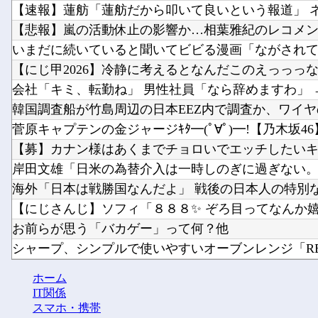
【速報】蓮舫「蓮舫だから叩いて良いという報道」 ネッ
【悲報】嵐の活動休止の影響か…相葉雅紀のレコメンが9
いまだに続いていると聞いてビビる漫画「ながされて藍
【にじ甲2026】冷静に考えるとなんだこのえっっっな格
会社「キミ、転勤ね」 男性社員「なら辞めますわ」 → 
韓国調査船が竹島周辺の日本EEZ内で調査か、ワイヤの
菅原キャプテンの金ジャージｷﾀ━(ﾟ∀ﾟ)━!【乃木坂46】.
【募】カナン様はあくまでチョロいでエッチしたいキャ
岸田文雄「日米の為替介入は一時しのぎに過ぎない。私
海外「日本は戦勝国なんだよ」 戦後の日本人の特別な生
【にじさんじ】ソフィ「８８８✨ ぞろ目ってなんか嬉し
お前らが思う「バカゲー」って何？他
シャープ、シンプルで使いやすいオーブンレンジ「RE-WF
ペルソナ４R”メイン”ヒロインの里中千枝さん、来てい
ホーム
ワイ同じスマホ11年使ってるんやけど他
IT関係
スマホ・携帯