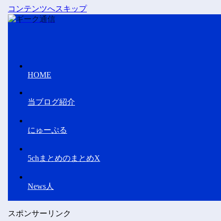
コンテンツへスキップ
HOME
当ブログ紹介
にゅーぷる
5chまとめのまとめX
News人
スポンサーリンク