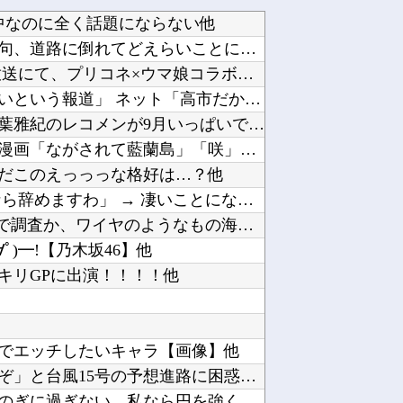
中なのに全く話題にならない他
【悲報】女さん、歩行者を轢いた挙句、道路に倒れてどえらいことになってしまうw w w w ...
【ウマ娘】プリコネ8.5周年直前生放送にて、プリコネ×ウマ娘コラボの開催について告知が！？...
【速報】蓮舫「蓮舫だから叩いて良いという報道」 ネット「高市だから叩いて良いをやってるのが...
【悲報】嵐の活動休止の影響か…相葉雅紀のレコメンが9月いっぱいで終了へ他
いまだに続いていると聞いてビビる漫画「ながされて藍蘭島」「咲」「らき☆すた」他
んだこのえっっっな格好は…？他
会社「キミ、転勤ね」 男性社員「なら辞めますわ」 → 凄いことになるｗｗｗｗｗｗ他
韓国調査船が竹島周辺の日本EEZ内で調査か、ワイヤのようなもの海中に投入…外務省が抗議！他
ﾟ)━!【乃木坂46】他
キリGPに出演！！！！他
でエッチしたいキャラ【画像】他
「近年稀に見るどころの話じゃないぞ」と台風15号の予想進路に困惑する人が多数、偏西風が全く...
岸田文雄「日米の為替介入は一時しのぎに過ぎない。私なら円を強くすることが出来る」他