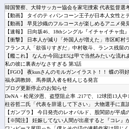
韓国警察、大韓サッカー協会を家宅捜索 代表監督選
【動画】 タイのティパンコーン王子が日本人女性と
【速報】 日向坂46、18thシングル『イチャイチャ
【艦これ】 なんか今回はE5は甲で当然みたいな流れ
私の彼に裏表がなさすぎる 第3話
【FGO】 夜kunさんのモルガンイラスト！！ 蝶の羽
福永調教師、馬券購入者を軽んじる発言
ブログ更新停止のお知らせ
【ガンプラ】 今日発売のレオパルド、股関節が平成