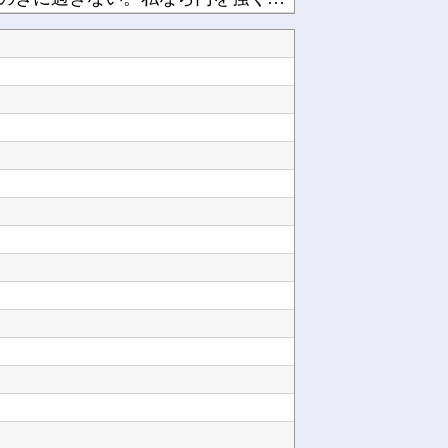
海外「日本は戦勝国なんだよ」 戦後の日本人の特別な生き様に各国から称賛の声他
【にじさんじ】ソフィ「８８８✨ ぞろ目ってなんか嬉しくなるよね！！」他
他
ンレンジ「RE-WF187」他
けどどうなんだ？他
アカネの回胴でっかいどう #04【「スマスロ とある魔術の禁書目録2」アカネ初 新台実戦!...
ペルソナ４R”メイン”ヒロインの里中千枝さん、来ている服と声がかわいかっただけという事実が...
ど他
Powered by livedoor 相互RSS