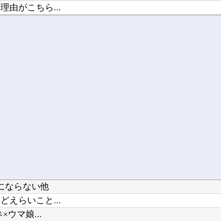
由がこちら...
小さい頃に...
にならない他
えらいこと...
ウマ娘...