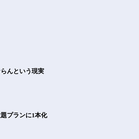
ならんという現実
題プランに1本化