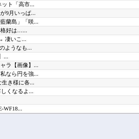
ト「高市...
月いっぱ...
蘭島」「咲...
好は…...
凄いこ...
ようなも...
..
ラ【画像】...
なら円を強...
き様に各...
くなるよ...
18...
る服と声...