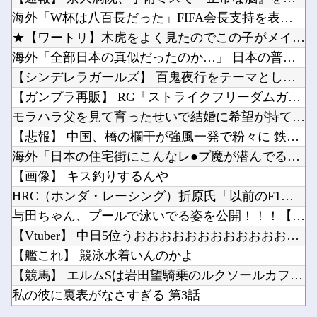
【パズドラ】 パズパス限定追加報酬「★7以上夏休みガチャ×3連」キタ━━━━(゜∀゜)━━...
海外「日本は戦勝国なんだよ」 戦後の日本人の特別な生き様に各国から称賛の声他
海外「W杯は八百長だった」FIFA会長支持を表明したサッカー...
「途中から急激につまらなくなった漫画」←思い浮かべた作品
【にじさんじ】ソフィ「８８８✨ ぞろ目ってなんか嬉しくなるよね！！」他
★【ワートリ】木虎をよく見たのでこの子がメインヒロインだと思...
お前らが思う「バカゲー」って何？他
海外「全部日本の真似だったのか…」 日本の普通のテレビ番組が...
シャープ、シンプルで使いやすいオーブンレンジ「RE-WF187」他
【シンデレラガールズ】 百鬼夜行をテーマとしたPOP UP ...
キズナアイが加藤純一と絡み出したけどどうなんだ？他
【ガンプラ再販】 RG「ストライクフリーダムガンダム ディア...
Powered by livedoor 相互RSS
ペルソナ４R”メイン”ヒロインの里中千枝さん、来ている服と声がかわいかっただけという事実が...
モラハラ父を見て育ったせいで結婚に希望が持てない私。それなの...
ワイ同じスマホ11年使ってるんやけど他
【悲報】 中国、橋の欄干が強風一発で粉々に 鉄筋ゼロ 当局「...
海外「日本の住宅街にこんなレ●プ魔が潜んでるとかマジかよ…さ...
【画像】 キス釣りするんや
HRC（ホンダ・レーシング）折原氏「以前のF1プロジェクトを...
Powered by livedoor 相互RSS
与田ちゃん、プールで泳いでる姿を公開！！！【元乃木坂46】
【Vtuber】 中日5位うおおおおおおおおおおおおおおおお
【艦これ】 競泳水着いんのかよ
【競馬】 エルムSは岩田望騎乗のルクソールカフェがV
私の彼に裏表がなさすぎる 第3話
【パズドラ】 パズパス限定追加報酬「★7以上夏休みガチャ×3...