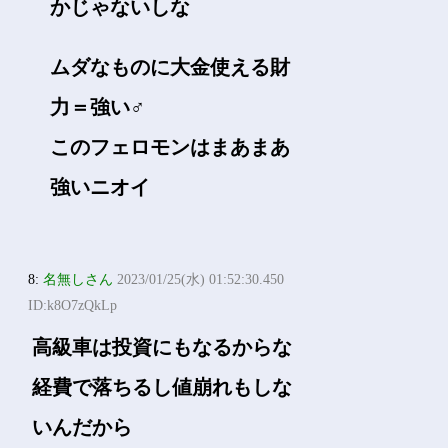
かじゃないしな
ムダなものに大金使える財
力＝強い♂
このフェロモンはまあまあ
強いニオイ
8:
名無しさん
2023/01/25(水) 01:52:30.450
ID:k8O7zQkLp
高級車は投資にもなるからな
経費で落ちるし値崩れもしな
いんだから