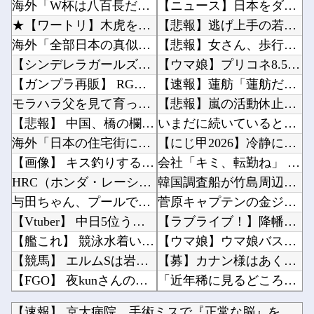
海外「W杯は八百長だった」FIFA会長支持を表明したサッカー協会に海外大騒ぎ！（海外の反応...
【ニュース】日本をダメにした総理大臣、ワースト１位が同点でこの人ｗｗｗｗｗｗ他
★【ワートリ】木虎をよく見たのでこの子がメインヒロインだと思ってたら、はじめて読んだとき違...
【悲報】逃げ上手の若君、2期放映中なのに全く話題にならない他
海外「全部日本の真似だったのか…」 日本の普通のテレビ番組が最新SNSの数十年先を行ってい...
【悲報】女さん、歩行者を轢いた挙句、道路に倒れてどえらいことになってしまうw w w w ...
【シンデレラガールズ】 百鬼夜行をテーマとしたPOP UP SHOPが東京・大阪にて開催
【ウマ娘】プリコネ8.5周年直前生放送にて、プリコネ×ウマ娘コラボの開催について告知が！？...
【ガンプラ再販】 RG「ストライクフリーダムガンダム ディアクティブモード」ほか【11時予...
【速報】蓮舫「蓮舫だから叩いて良いという報道」 ネット「高市だから叩いて良いをやってるのが...
モラハラ父を見て育ったせいで結婚に希望が持てない私。それなのに長男から結婚を急かされてしま...
【悲報】嵐の活動休止の影響か…相葉雅紀のレコメンが9月いっぱいで終了へ他
【悲報】 中国、橋の欄干が強風一発で粉々に 鉄筋ゼロ 当局「接着剤でくっつけただけ」「正常...
いまだに続いていると聞いてビビる漫画「ながされて藍蘭島」「咲」「らき☆すた」他
海外「日本の住宅街にこんなレ●プ魔が潜んでるとかマジかよ…さすがHENTAIの国…」
【にじ甲2026】冷静に考えるとなんだこのえっっっな格好は…？他
【画像】 キス釣りするんや
会社「キミ、転勤ね」 男性社員「なら辞めますわ」 → 凄いことになるｗｗｗｗｗｗ他
HRC（ホンダ・レーシング）折原氏「以前のF1プロジェクトを経験した専門家を何人か呼び戻し...
韓国調査船が竹島周辺の日本EEZ内で調査か、ワイヤのようなもの海中に投入…外務省が抗議！他
与田ちゃん、プールで泳いでる姿を公開！！！【元乃木坂46】
菅原キャプテンの金ジャージｷﾀ━(ﾟ∀ﾟ)━!【乃木坂46】他
【Vtuber】 中日5位うおおおおおおおおおおおおおおおお
【ラブライブ！】降幡愛さんがドッキリGPに出演！！！！他
【艦これ】 競泳水着いんのかよ
【ウマ娘】ウマ娘バストTOP20他
【競馬】 エルムSは岩田望騎乗のルクソールカフェがV
【募】カナン様はあくまでチョロいでエッチしたいキャラ【画像】他
【FGO】 夜kunさんのモルガンイラスト！！ 蝶の羽好きです！
「近年稀に見るどころの話じゃないぞ」と台風15号の予想進路に困惑する人が多数、偏西風が全く...
私の彼に裏表がなさすぎる 第3話
岸田文雄「日米の為替介入は一時しのぎに過ぎない。私なら円を強くすることが出来る」他
【速報】 京大病院、手術ミスで『正常な脳』を摘出 → 患者は...