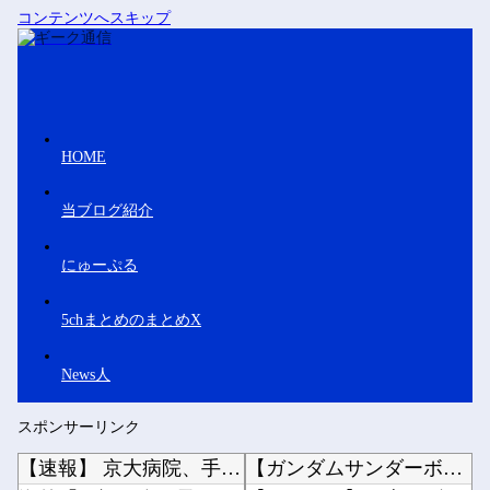
コンテンツへスキップ
HOME
当ブログ紹介
にゅーぷる
5chまとめのまとめX
News人
スポンサーリンク
【速報】 京大病院、手術ミスで『正常な脳』を摘出 → 患者は自発呼吸不可能な植物状態に
【ガンダムサンダーボルト】自分から手足を切り落すなんて…他