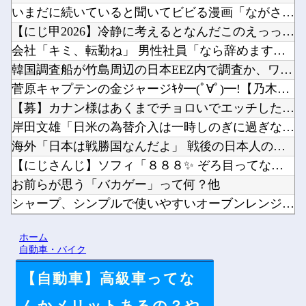
いまだに続いていると聞いてビビる漫画「ながされて藍蘭島」「咲...
【にじ甲2026】冷静に考えるとなんだこのえっっっな格好は…...
会社「キミ、転勤ね」 男性社員「なら辞めますわ」 → 凄いこ...
韓国調査船が竹島周辺の日本EEZ内で調査か、ワイヤのようなも...
菅原キャプテンの金ジャージｷﾀ━(ﾟ∀ﾟ)━!【乃木坂46】...
【募】カナン様はあくまでチョロいでエッチしたいキャラ【画像】...
岸田文雄「日米の為替介入は一時しのぎに過ぎない。私なら円を強...
海外「日本は戦勝国なんだよ」 戦後の日本人の特別な生き様に各...
【にじさんじ】ソフィ「８８８✨ ぞろ目ってなんか嬉しくなるよ...
お前らが思う「バカゲー」って何？他
シャープ、シンプルで使いやすいオーブンレンジ「RE-WF18...
ペルソナ４R”メイン”ヒロインの里中千枝さん、来ている服と声...
ホーム
ワイ同じスマホ11年使ってるんやけど他
自動車・バイク
【自動車】高級車ってな