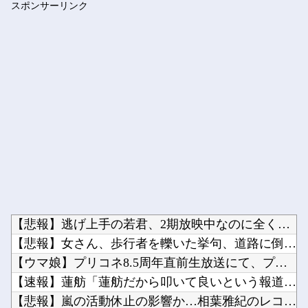
スポンサーリンク
「途中から急激につまらなくなった漫画」←思い浮かべた作品
Powered by livedoor 相互RSS
【悲報】逃げ上手の若君、2期放映中なのに全く話題にならない他
【悲報】女さん、歩行者を轢いた挙句、道路に倒れてどえらいこと...
【ウマ娘】プリコネ8.5周年直前生放送にて、プリコネ×ウマ娘...
【速報】蓮舫「蓮舫だから叩いて良いという報道」 ネット「高市...
【悲報】嵐の活動休止の影響か…相葉雅紀のレコメンが9月いっぱ...