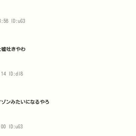
:58 ID:uG3
た嘘吐きやわ
14 ID:dl8
マゾンみたいになるやろ
00 ID:uG3