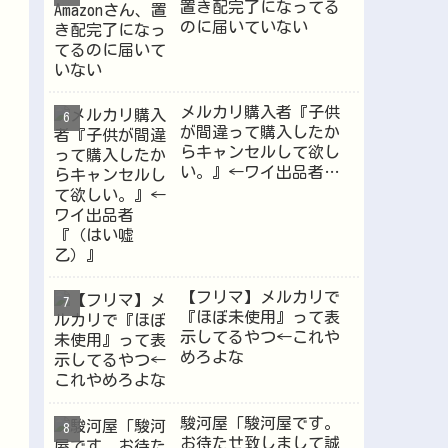
置き配完了になってる
のに届いていない
メルカリ購入者『子供
が間違って購入したか
らキャンセルして欲し
い。』←ワイ出品者
『（はい嘘乙）』
【フリマ】メルカリで
『ほぼ未使用』って表
示してるやつ←これや
めろよな
駿河屋「駿河屋です。
お待たせ致しまして誠