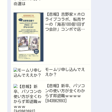
【悲報】吉野家×ホロ
ライブコラボ、転売ヤ
ーの「海苔100個1回ず
つ会計」コンボで店員
が逝くｗｗｗ
モームリ申し込んでえ
えか？
【悲報】新卒、パソコ
ンの使い方が全くわか
らず即退職ｗｗｗｗ
[943862693]