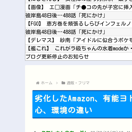
彼岸島48日後…488話「死にかけ」
彼岸島48日後…488話「死にかけ」
【デレマス】 紗南「アイドルに似合うポケ
【艦これ】 これがラ級ちゃんの水着modeか
ブログ更新停止のお知らせ
スクリューボール←この変化球を投げる投手
ガンダムの戦艦ってモビルスーツに簡単に落
ホーム
通販・フリマ
劣化したAmazon、有
心、環境の違い