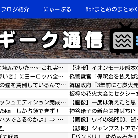
当ブログ紹介
にゅーぷる
5chまとめのまとめX
【驚愕】 ３２歳ワイ、文盲を『ブンモウ』と読んでいた…←これ実は正解はｗｗｗｗｗｗｗｗ
【速報】イオンモール熊本
欧州「日本だけ反則だろ…」 世界の『日本びいき』にヨーロッパ全土から不満の声
「どうして夜明け前から、あなたの声がうちの猫を罵倒しているんですか」隣人が給餌器を抱えて訪...
板橋の花火大会にセクシー
フロム「ナイトレインチーム解散してターニッシュエディション完成させました」←これｗｗｗｗ
5km²しか占領できず！
海外「飛田新地でこんなアイドル級の子と即ハメできるのかよ」⇒ 晒された無修正動画がコチラ
【画像】ワイのS&P500、
定」
ぎて好き
『バンドリ！ ゆめ∞みた