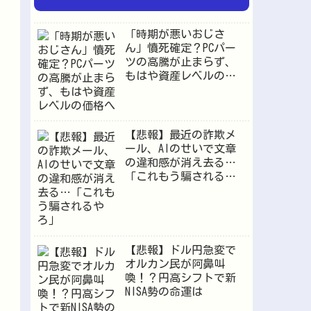
「時期が悪いおじさ
ん」憤死確定？PCパー
ツの高騰が止まらず、
もはや資産レベルの価
格へ
【悲報】最近の詐欺メ
ール、AIのせいで文章
の違和感が消え去る…
「これもう騙されるや
ろ」
【悲報】ドル円急変で
オルカン民が阿鼻叫
喚！？円高シフトで新
NISA勢の命運は