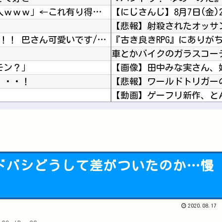
【画像】 エ□漫画「チ●コの先が子宮に挿入ｗｗｗ」←これ有り得るの？ｗｗ
【FGO】 恵方巻を頬張るしらびインフェルノ！！ 巴さん可愛いです//////
『古き良きRPG』にありが
モン？」
・・・！
【悲報】ワールドトリガー
【動画】ゲーフリ新作、とん
が少ない理由
「洪明甫先輩も手を切り落とすべき」…大韓サッカー協会聴聞会を見た元韓国代表の李天秀が怒り
【ウマ娘】新人女性声優さ
とされるけど・・・・
【ラブライブ！】魅力ディ
能ヨドバシどうして差がついたのか…慢
40万のPC 40万のスマ
【にじさんじ】オリバー久し
Powered by livedoor 相互RSS
2020.08.17