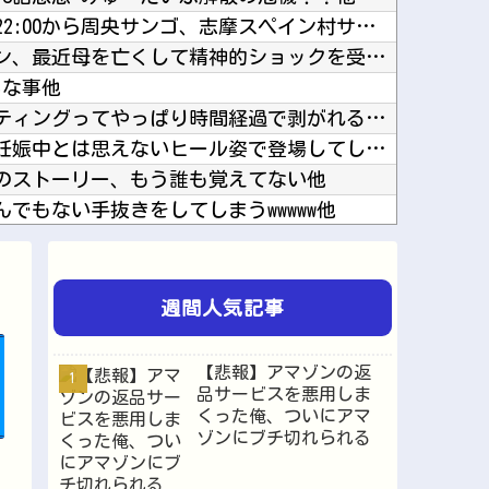
【にじさんじ】8月7日(金)22:00から周央サンゴ、志摩スペイン村サマーフィエスタ202...
【悲報】射殺されたオッサン、最近母を亡くして精神的ショックを受けていたと判明他
ちな事他
車とかバイクのガラスコーティングってやっぱり時間経過で剥がれるの？他
【画像】田中みな実さん、妊娠中とは思えないヒール姿で登場してしまう他
のストーリー、もう誰も覚えてない他
でもない手抜きをしてしまうwwwww他
「キム兄」こと木村祐一さん、誰だか分からないくらい激変してしまう・・・他
ん、いきなり水着姿をXで披露ｗｗｗｗ他
【ウマ娘】イリテツに対するエアプ疑惑…先月何も言ってなかったのに今月急にスピ3言い出したの...
週間人気記事
スカバー、次は16日にランジュ【虹ヶ咲】他
ホ お前らどっちが欲しい？他
【悲報】アマゾンの返
ぶりに100連で入手他
品サービスを悪用しま
くった俺、ついにアマ
【悲報】アニメ「ヤニねこ」、喫煙・違法薬物の使用がBPOで問題視されるｗｗｗｗ他
ゾンにブチ切れられる
【緊急】例の激安iPhone Air、ついにセール終了のカウントダウンが開始他