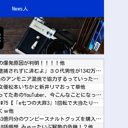
News人
の爆発原因が判明！！！！他
偽警察官「保釈金を払えば逮捕されずに済むよ」３０代男性が1342万円だまし取られる他
韓国政府「3年前に石炭火発のアンモニア混焼で協力するっていったけどあれ取りやめな。政権変わ...
女優松本いちかと新井リマおって草他
【画像】一度は消えたと思ってたあのYouTuber、今こんなことになってるｗｗｗｗｗ他
神谷玲子の新台は神ぱち!? #75【「e七つの大罪3」1回転で大当たり＝速さが段違い！渾身...
逝くｗ他
【悲報】ジャンプストアで43億円分のワンピースナルトグッズを購入してキャンセルを繰り返して...
』8話感想 みゅーたいぷ解散の危機！？他