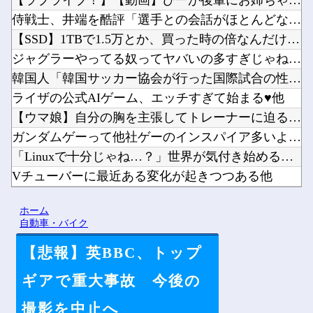
【ラブライブ！】【動画】ひーが後輩にお姉ちゃん呼びさせてる…...
侍戦士、井端を酷評「選手との会話がほとんどなく意思疎通が難し...
【SSD】1TBで1.5万とか、買った時の倍なんだけど今だと...
ジャグラーやってる奴ってヤバいの多すぎじゃね？？？他
韓国人「韓国サッカー協会が行った国際試合の性的接待の全容がこ...
ライザの公式AIゲーム、エッチすぎて始まる♥他
【ウマ娘】自分の胸を主張してトレーナーに迫るルラち他
ガンダムゲーって他社ゲーのインスパイア多いよね他
「Linuxで十分じゃね…？」世界が気付き始める Linux...
Vチューバーに最近ある変化が起きつつある他
【にじさんじ】8月7日(金)22:00から周央サンゴ、志摩ス...
ホーム
【悲報】ワールドトリガーのストーリー、もう誰も覚えてない他
自動車・バイク
【悲報】英BBC、トップ
ギアで重大事故 今後の
Powered by livedoor 相互RSS
撮影を中止へ