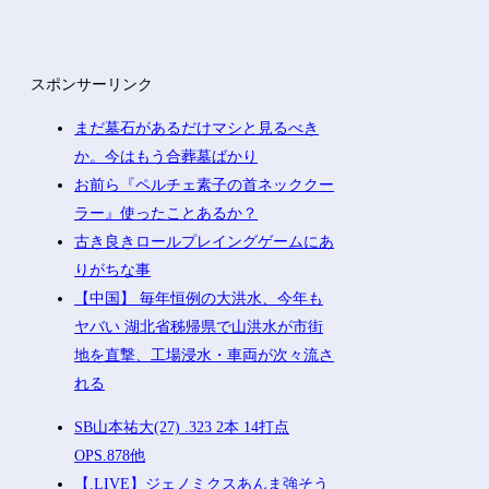
スポンサーリンク
まだ墓石があるだけマシと見るべき
か。今はもう合葬墓ばかり
お前ら『ペルチェ素子の首ネッククー
ラー』使ったことあるか？
古き良きロールプレイングゲームにあ
りがちな事
【中国】 毎年恒例の大洪水、今年も
ヤバい 湖北省秭帰県で山洪水が市街
地を直撃、工場浸水・車両が次々流さ
れる
SB山本祐大(27) .323 2本 14打点
OPS.878他
【.LIVE】ジェノミクスあんま強そう