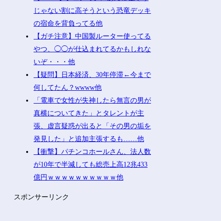
じゃない割に高そうという恐竜デッキ
の宿命を背負ってる他
【ガチ注意】中国製ルーター使ってる
やつ、◯◯が仕込まれてるかもしれな
いぞ・・・他
【疑問】日本経済、30年停滞←今まで
何してたん？wwww他
「電車で女性が失神したら無言の男が
真横についてきた」とタレントが主
張、虚言疑惑が出ると「その男の垢を
発見した」と追加主張するも……他
【衝撃】パチンコホールさん、法人数
が10年で半減しても総売上高12兆433
億円ｗｗｗｗｗｗｗｗｗｗ他
スポンサーリンク