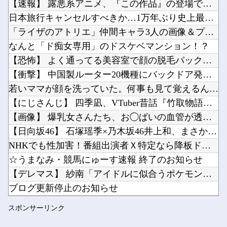
【速報】 露悪系アニメ、『この作品』の登場で最盛期を迎えてし...
「Linuxで十分じゃね…？」世界が気付き始める Linuxの市場シェアが初めて10%超え...
日本旅行キャンセルすべきか…1万年ぶり史上最大級の火山の兆し...
BenQ、有機EL WQHDゲーミングモニター「MOBIUZ EX271QMZ」など3機種...
「ライザのアトリエ」仲間キャラ3人の画像＆プロフを公開！金髪...
Vチューバーに最近ある変化が起きつつある他
なんと「ド痴女専用」のドスケベマンション！？
Powered by livedoor 相互RSS
【にじさんじ】8月7日(金)22:00から周央サンゴ、志摩スペイン村サマーフィエスタ202...
【恐怖】 よく通ってる美容室で顔の脱毛パックを始めたとのこと...
『古き良きRPG』にありがちな事他
【衝撃】 中国製ルーター20機種にバックドア発見！ ネットに...
若いママが顔を洗っていた。何事も見て覚えるんだよ → 目の前...
【にじさんじ】 四季凪、VTuber昔話『竹取物語』を公開「...
【画像】 爆乳女さんたち、お◯ぱいの血管が透けてしまうｗｗｗ...
Powered by livedoor 相互RSS
【日向坂46】 石塚瑶季×乃木坂46井上和、まさかの裏話・・...
NHKでも性加害！番組出演者Ｘ特定なら降板ドミノ 被害者があ...
☆うまなみ・競馬にゅーす速報 終了のお知らせ
【デレマス】 紗南「アイドルに似合うポケモン？」
ブログ更新停止のお知らせ
【艦これ】 E3-4クリアの流れ来てるな
スポンサーリンク
小幡竜平さん、もうバットにボールが当たらない模様