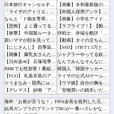
日本旅行キャンセルすべきか…1万年ぶり史上最大級の火山の兆し＝韓国の反応
【画像】令和最新版のあのちゃん、可愛過ぎてワイらにブッ刺さりまくりw w w w w w他
「ライザのアトリエ」仲間キャラ3人の画像＆プロフを公開！金髪緑眼のお嬢様「クラウディア」が...
【外国人採用アンケ】諮問機関「差別、非公開答申」三重県「差別に当たらず、公表する方針を決定...
なんと「ド痴女専用」のドスケベマンション！？
【画像】小学生アイドル「りりぴ」の激痩せダンス動画にファンが『絶句』してしまう・・・・他
【恐怖】 よく通ってる美容室で顔の脱毛パックを始めたとのことだったので試してみることに→パ...
【ラブライブ！】【動画】ひーが後輩にお姉ちゃん呼びさせてる…【声優】他
【衝撃】 中国製ルーター20機種にバックドア発見！ ネットに繋ぐだけで35秒ごとに中国のサ...
侍戦士、井端を酷評「選手との会話がほとんどなく意思疎通が難しかった。大谷さえ『マジで笑わな...
若いママが顔を洗っていた。何事も見て覚えるんだよ → 目の前にいる子はこうします…
【動画】タイの立ちんぼ女子さん、路上で特別サービスをやってしまうｗｗｗｗｗｗｗ他
【にじさんじ】 四季凪、VTuber昔話『竹取物語』を公開「発売元の会社が閉鎖している数十...
【SSD】1TBで1.5万とか、買った時の倍なんだけど今だと買い増してしまいそうで怖い他
【画像】 爆乳女さんたち、お◯ぱいの血管が透けてしまうｗｗｗwｗｗｗｗｗｗｗｗ❤
ジャグラーやってる奴ってヤバいの多すぎじゃね？？？他
【日向坂46】 石塚瑶季×乃木坂46井上和、まさかの裏話・・・
なんでみんなそんなに共産主義嫌なん？他
NHKでも性加害！番組出演者Ｘ特定なら降板ドミノ 被害者があえて〝最強〟労働組合を頼ったワ...
韓国人「韓国サッカー協会が行った国際試合の性的接待の全容がこちら…」→「完全に買収してる…...
【FGO】 礼装衣装のアナスタシア皇女！！ お似合いです//////
ライザの公式AIゲーム、エッチすぎて始まる♥他
☆うまなみ・競馬にゅーす速報 終了のお知らせ
【ウマ娘】自分の胸を主張してトレーナーに迫るルラち他
【デレマス】 紗南「アイドルに似合うポケモン？」
「安物買いの銭失いだったねぇ」とインドネシア高速鉄道の最終処分に日本側騒然、国家予算は使わ...
ブログ更新停止のお知らせ
【幽霊否定派、完全論破】幽霊がいないなら午前2時に一人で墓石を木刀で叩き割れるよな？ｗｗｗ...
海外「お前が言うな！」FIFA会長を批判した元名選手に海外か...
【艦これ】 E3-4クリアの流れ来てるな
ガンダムゲーって他社ゲーのインスパイア多いよね他
結局ガンプラのブランドでRGが一番ハズレがないよね？
小幡竜平さん、もうバットにボールが当たらない模様
【UFO戦士ダイアポロン】NEO ダイナマイトアクション「ダイアポロン アニメカラーVer...