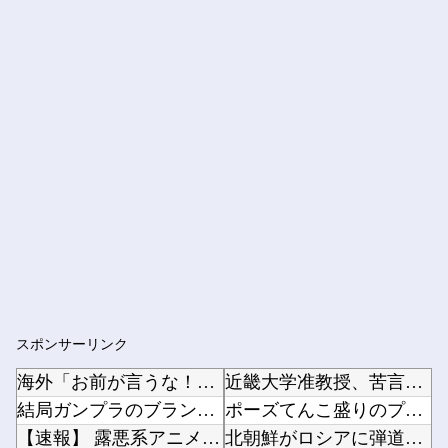
スポンサーリンク
海外「お前が言うな！」FIFA会長を批判した元名選手に海外から猛反発！（海外の反応）
近畿大学准教授、苦言「みいちゃん呼びが揶揄する言葉として使われ、当事者から具体的な苦痛が訴...
結局ガンプラのブランドでRGが一番ハズレがないよね？
ポーズてんこ盛りのプロアイドル田村真佑ちゃん！！！【乃木坂46】他
【速報】 露悪系アニメ、『この作品』の登場で最盛期を迎えてしまう…
北朝鮮がロシアに弾道ミサイル40発供与、ミサイル部隊90人派遣開始…さらに80発見通し！他