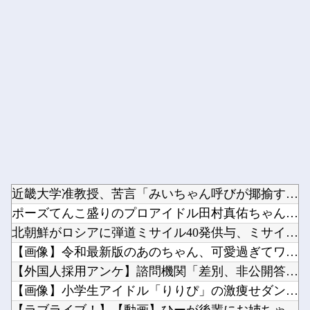
Powered by livedoor 相互RSS
近畿大学准教授、苦言「みいちゃん呼びが揶揄する言葉として使わ...
ポーズてんこ盛りのプロアイドル田村真佑ちゃん！！！【乃木坂4...
北朝鮮がロシアに弾道ミサイル40発供与、ミサイル部隊90人派...
【画像】令和最新版のあのちゃん、可愛過ぎてワイらにブッ刺さり...
【外国人採用アンケ】諮問機関「差別、非公開答申」三重県「差別...
【画像】小学生アイドル「りりぴ」の激痩せダンス動画にファンが...