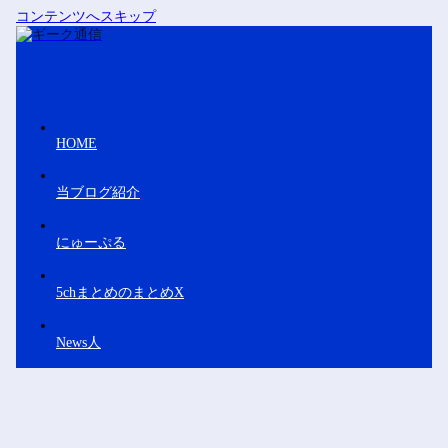
コンテンツへスキップ
HOME
当ブログ紹介
にゅーぷる
5chまとめのまとめX
News人