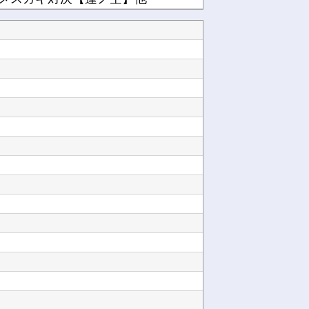
安は3〜5年です他
KEIZ守山店「近日動きます！8月7日に重大告知！」→「8月7日は店休日とさせて頂きます」...
韓国人「悲報：FIFA会長にさえ2002年W杯で韓国が審判を買収していたと思われていた模様...
ー置いた方がよくね？他
【ホロライブ】シャインマスカットとかいう物体贈答品として優秀すぎるよな他
メキシコ最大級の麻薬カルテルのリーダーの情報提供で報奨金約39億円！他
レる他
【アズールレーン】グッスマ上海「大鳳：プライベート・クォーターズVer.」フィギュア【原型...
Powered by livedoor 相互RSS