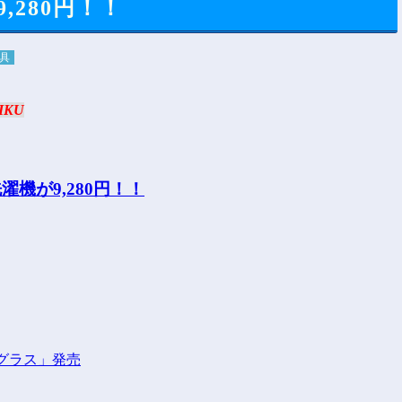
280円！！
具
IKU
グラス」発売