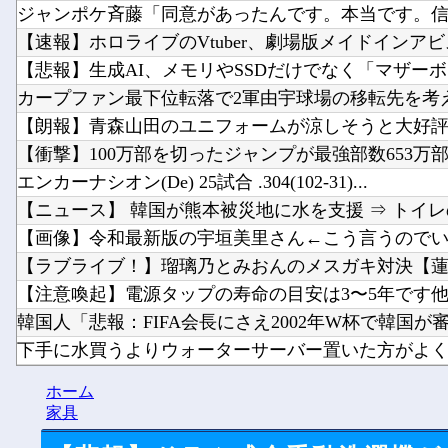
ジャンポケ斉藤「同意があったんです。本当です。信じ
【速報】ホロライブのVtuber、劇場版メイドインアビス
【悲報】生成AI、メモリやSSDだけでなく「マザーボー
カープファン最下位転落で2軍由宇球場の移転先を考
【朗報】青森山田のユニフォームが涼しそうと大好評→
【衝撃】100万部を切ったジャンプが最強部数653万部を
エンカーナシオン(De) 25試合 .304(102-31)...
【ニュース】 韓国が熊本被災地に水を支援 ⇒ トイレの
【画像】令和最新版の宇垣美里さん←こう言うのでいい
【ラブライブ！】瑠璃乃とみおんのメスガキ対決【
【注意喚起】電源タップの寿命の目安は3〜5年です
韓国人「悲報：FIFA会長にさえ2002年W杯で韓国が審判
下手に水買うよりウォーターサーバー置いた方がよ
【ホロライブ】シャインマスカットとかいう物体贈答品
ホーム
【にじさんじ】鏑木近日中に入院予定、その前準備に血
家具