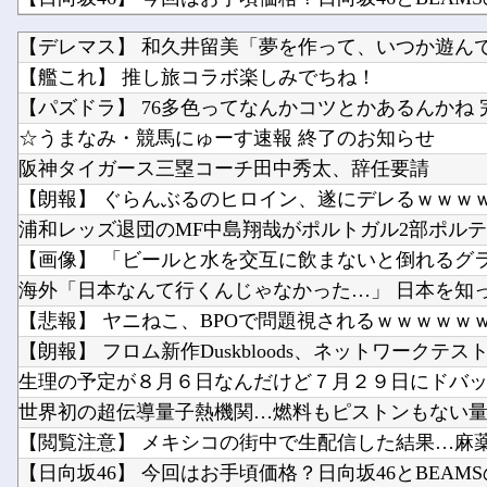
【にじさんじ】 クソガバアホアホ裁判にブチギレ魔
【デレマス】 和久井留美「夢を作って、いつか遊ん
【衝撃】 「かわいい虫」ランキング、ついに発表さ
【艦これ】 推し旅コラボ楽しみでちね！
遠藤さくらちゃん、まさかの写真無しだったｗ【乃木
【パズドラ】 76多色ってなんかコツとかあるんかね 完
☆うまなみ・競馬にゅーす速報 終了のお知らせ
阪神タイガース三塁コーチ田中秀太、辞任要請
【朗報】 ぐらんぶるのヒロイン、遂にデレるｗｗｗ
浦和レッズ退団のMF中島翔哉がポルトガル2部ポルティ
【画像】 「ビールと水を交互に飲まないと倒れるグ
海外「日本なんて行くんじゃなかった…」 日本を知って
【悲報】 ヤニねこ、BPOで問題視されるｗｗｗｗｗｗｗ
【朗報】 フロム新作Duskbloods、ネットワークテスト.
生理の予定が８月６日なんだけど７月２９日にドバッと
世界初の超伝導量子熱機関…燃料もピストンもない量子
【閲覧注意】 メキシコの街中で生配信した結果…麻薬カ
【日向坂46】 今回はお手頃価格？日向坂46とBEAMSの