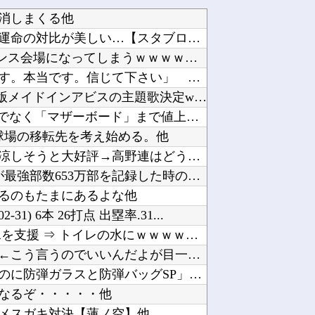
消しまくる他
【ウマ娘】同じ女性トレーナーでも運命の対比が美しい…【スタブロ第63話】他
【悲報】ディズニーとUSJ、JKのダンス会場になってしまうｗｗｗｗｗ他
ジャンポケ斉藤「同意があったんです。本当です。信じて下さい」 ←何でこの主張が通らないの？...
【速報】ホロライブのVtuber、劇場版メイドインアビスの主題歌決定wwwwwwwwww他
【悲報】生成AI、メモリやSSDだけでなく「マザーボード」まで値上げさせてしまいそう他
球場の移転先を考え始める。他
【朗報】青森山田のユニフォームが涼しそうと大好評→高野連はどう出るｗｗｗ他
【衝撃】100万部を切ったジャンプが最強部数653万部を記録した時の週刊少年ジャンプの面子...
るのもたまにあるよな他
-31) 6本 26打点 出塁率.31...
【ニュース】 韓国が熊本被災地に水を支援 ⇒ トイレの水にｗｗｗｗｗｗｗ他
【画像】令和最新版の宇垣美里さん←こう言うのでいいんだよが目一杯詰まってると話題にw w ...
【速報】パさん「平和を願う式典なのに防弾ガラスと防弾バッグSP」安倍元首相の悲劇や石破前首...
なるぞ・・・・・他
メスガキ対決【蓮ノ空】他