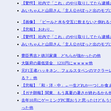
【驚愕】 社内で「これ」のやり取りしてたら逮捕
みいちゃんと山田さん「主人公がぽっと出のモブ
【画像】 「ビールと水を交互に飲まないと倒れる
【悲報】 おわり。
【驚愕】 社内で「これ」のやり取りしてたら逮捕
みいちゃんと山田さん「主人公がぽっと出のモブ
豊臣秀吉と徳川家康 どちらが強かったの他
大阪府の最低賃金、1231円にｗｗｗｗ他
元F1王者ハッキネン、フェルスタペンのマクラー
る？」他
【悲報】「和・洋・中」←一生どれか一つしか食
【ガチ朗報】関東、もう真夏の暑さが終わるかも
去年10月にゲーミングPC買おうと思ったけども
った他