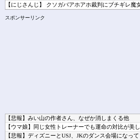
【にじさんじ】 クソガバアホアホ裁判にブチギレ魔
【衝撃】 「かわいい虫」ランキング、ついに発表さ
スポンサーリンク
遠藤さくらちゃん、まさかの写真無しだったｗ【乃木
【悲報】みい山の作者さん、なぜか消しまくる他
【ウマ娘】同じ女性トレーナーでも運命の対比が美しい
【悲報】ディズニーとUSJ、JKのダンス会場になってし