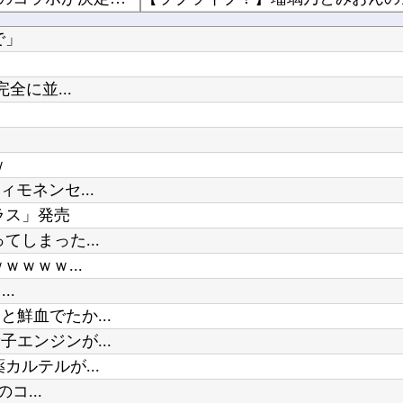
女
【注意喚起】電源タップの寿命の目
で」
れる
坂46】
全に並...
下手に水買うよりウォーターサーバ
ｗ
Powered by livedoor 相互RSS
【朗報】ぐらんぶるのヒロイン、デ
モネンセ...
ラス」発売
しまった...
ｗｗｗ...
..
鮮血でたか...
エンジンが...
ルテルが...
コ...