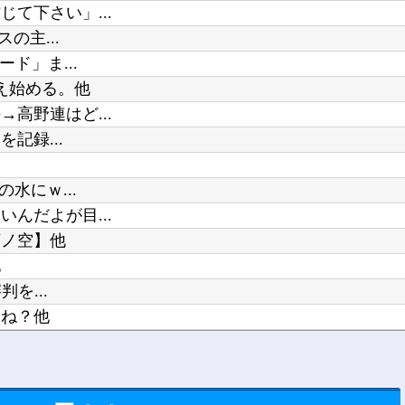
て下さい」...
の主...
ド」ま...
え始める。他
高野連はど...
記録...
水にｗ...
んだよが目...
蓮ノ空】他
他
を...
くね？他
として優秀...
を大量に取...