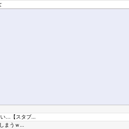
女
れる
坂46】
…【スタブ...
まうｗ...