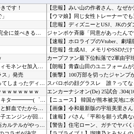
好きです！
【悲報】みい山の作者さん、なぜか
で」
【パズドラ】 76多色ってなんかコツとかあるんかね 完全に並べきるには15秒では足りないわ
ｗ
カープファン最下位転落で2軍由宇
浦和レッズ退団のMF中島翔哉がポルトガル2部ポルティモネンセ加入決定 4年ぶりの古巣復帰に
ラス」発売
海外「日本なんて行くんじゃなかった…」 日本を知ってしまったディズニー信者、帰国後『本家』...
スパロボの顔グラスレ 誰？ってな
ｗｗｗｗｗｗｗｗ
エンカーナシオン(De) 25試合 .304(102
【朗報】 フロム新作Duskbloods、ネットワークテストキタ━━━━(゜∀゜)━━━━...
生理の予定が８月６日なんだけど７月２９日にドバッと鮮血でたから生理かな？って思ったのよね
世界初の超伝導量子熱機関…燃料もピストンもない量子エンジンが回った！
【閲覧注意】 メキシコの街中で生配信した結果…麻薬カルテルがやって来て、たった3秒で…（動...
【警告】住宅ローン、ガチでヤバく
【日向坂46】 今回はお手頃価格？日向坂46とBEAMSのコラボが決定！！
【ラブライブ！】瑠璃乃とみおんの