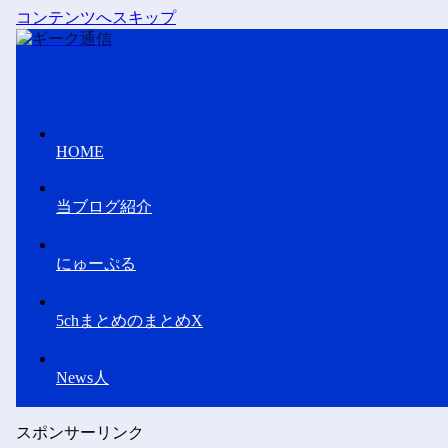
コンテンツへスキップ
HOME
当ブログ紹介
にゅーぷる
5chまとめのまとめX
News人
スポンサーリンク