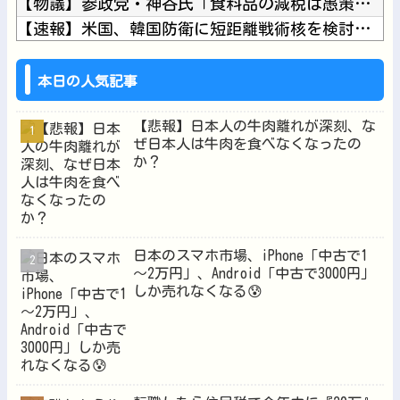
【物議】参政党・神谷氏「食料品の減税は愚策」←じゃあ他にどん...
【速報】米国、韓国防衛に短距離戦術核を検討※韓国談他
オタク「パソコン自作できます」DQN「自分で車やバイクいじれ...
【にじさんじ】お互いをコードネームで呼び合ってたよいゆめ他
本日の人気記事
【悲報】日本人の牛肉離れが深刻、な
ぜ日本人は牛肉を食べなくなったの
か？
Powered by livedoor 相互RSS
日本のスマホ市場、iPhone「中古で1
～2万円」、Android「中古で3000円」
しか売れなくなる😰