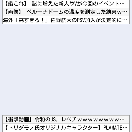
【艦これ】 謎に増えた新人やVが今回のイベントで何人生き残る...
【画像】 ベルーナドームの温度を測定した結果ｗｗｗ
海外「高すぎる！」佐野航大のPSV加入が決定的になり海外大騒...
【ガンダム】 ザクって一言でいっても色々バリエーションがある...
「高市総理には愛想尽かした」コメ余りに農家が悲鳴 売値は生産...
Powered by livedoor 相互RSS
【衝撃動画】令和のJS、レベチｗｗｗｗｗｗｗｗｗｗｗｗｗｗｗ...
【トリダモノ氏オリジナルキャラクター】PLAMATEA「MX...