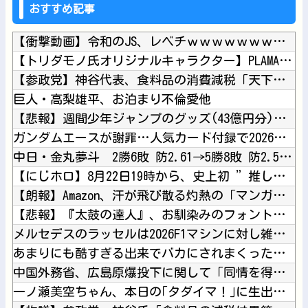
おすすめ記事
【衝撃動画】令和のJS、レベチｗｗｗｗｗｗｗｗｗｗｗｗｗｗｗ...
【トリダモノ氏オリジナルキャラクター】PLAMATEA「MX...
【参政党】神谷代表、食料品の消費減税「天下の愚策だ」と批判他
巨人・高梨雄平、お泊まり不倫愛他
【悲報】週間少年ジャンプのグッズ(43億円分)を注文し全てキ...
ガンダムエースが謝罪…人気カード付録で2026年9月号が全国...
中日・金丸夢斗 2勝6敗 防2.61→5勝8敗 防2.50他
【にじホロ】8月22日19時から、史上初 ”推しトークバラエ...
【朗報】Amazon、汗が飛び散る灼熱の「マンガ毎週末セール...
【悲報】『太鼓の達人』、お馴染みのフォントが大人の事情で変更...
メルセデスのラッセルは2026F1マシンに対し雑音をきり離し...
あまりにも酷すぎる出来でバカにされまくったアニメ『ワンダンス...
中国外務省、広島原爆投下に関して「同情を得ようと核被害者の立...
一ノ瀬美空ちゃん、本日の｢タダイマ！｣に生出演！！！【乃木坂...