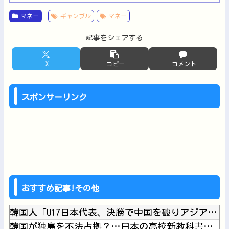
マネー
ギャンブル
マネー
記事をシェアする
X
コピー
コメント
スポンサーリンク
おすすめ記事!その他
韓国人「U17日本代表、決勝で中国を破りアジア杯優勝（通算5...
韓国が独島を不法占拠？…日本の高校新教科書、また強引な主張＝...