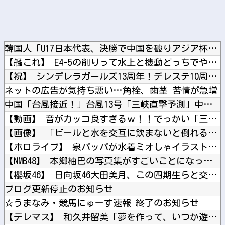
韓国人「U17日本代表、決勝で中国を破りアジア杯優勝（通算5...
【艦これ】 E4-5の削りって水上と機動どっちでやったでち？
【祝】 シンデレラガールズ13周年！デレステ10周年おめでと...
ネットの広告が気持ち悪い…角栓、歯茎 苦情が急増
中国「台風接近！」台風13号「三峡直撃予測」中国「上流大洪水...
【動画】 音がカッコ良すぎるｗ！！でっかい「三角定規」のブー...
【画像】 「ビールと水を交互に飲まないと倒れるグラス」発売
【ホロライブ】 泉パッパが水着ミオしゃイラストあげとる
【NMB48】 本郷柚巴の写真集がすごいことになってる
【櫻坂46】 日向坂46大田美月、この四期生らと交流がある模...
ブログ更新停止のお知らせ
☆うまなみ・競馬にゅーす速報 終了のお知らせ
【デレマス】 和久井留美「夢を作って、いつか遊んで」