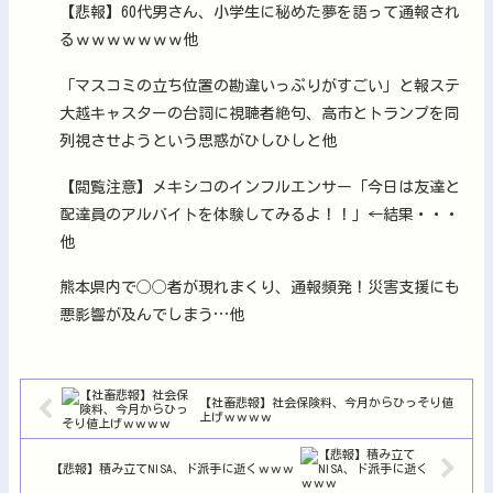
【悲報】60代男さん、小学生に秘めた夢を語って通報され
るｗｗｗｗｗｗｗ他
「マスコミの立ち位置の勘違いっぷりがすごい」と報ステ
大越キャスターの台詞に視聴者絶句、高市とトランプを同
列視させようという思惑がひしひしと他
【閲覧注意】メキシコのインフルエンサー「今日は友達と
配達員のアルバイトを体験してみるよ！！」←結果・・・
他
熊本県内で◯◯者が現れまくり、通報頻発！災害支援にも
悪影響が及んでしまう…他
【社畜悲報】社会保険料、今月からひっそり値
上げｗｗｗｗ
【悲報】積み立てNISA、ド派手に逝くｗｗｗ