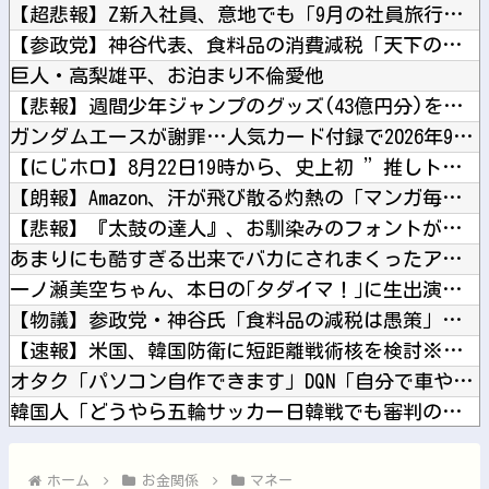
【超悲報】Z新入社員、意地でも「9月の社員旅行」の計画をやら...
【参政党】神谷代表、食料品の消費減税「天下の愚策だ」と批判他
巨人・高梨雄平、お泊まり不倫愛他
【悲報】週間少年ジャンプのグッズ(43億円分)を注文し全てキ...
ガンダムエースが謝罪…人気カード付録で2026年9月号が全国...
【にじホロ】8月22日19時から、史上初 ”推しトークバラエ...
【朗報】Amazon、汗が飛び散る灼熱の「マンガ毎週末セール...
【悲報】『太鼓の達人』、お馴染みのフォントが大人の事情で変更...
あまりにも酷すぎる出来でバカにされまくったアニメ『ワンダンス...
一ノ瀬美空ちゃん、本日の｢タダイマ！｣に生出演！！！【乃木坂...
【物議】参政党・神谷氏「食料品の減税は愚策」←じゃあ他にどん...
【速報】米国、韓国防衛に短距離戦術核を検討※韓国談他
オタク「パソコン自作できます」DQN「自分で車やバイクいじれ...
韓国人「どうやら五輪サッカー日韓戦でも審判の接待があった模様...
【朗報】キングダムの河了貂、覚醒する他
今iPhone 17 Pro Max買うってあり？他
ホーム
お金関係
マネー