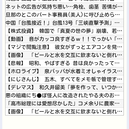
ネットの広告が気持ち悪い…角栓、歯茎 苦情が急増
旦那のとこのパート事務員(美人)に呼び止められた。すると「あ...
中国「台風接近！」台風13号「三峡直撃予測」中国「上流大洪水...
【株式投資】 韓国で「真夏の世の夢」崩壊、若者中心に多くの人...
【動画】 音がカッコ良すぎるｗ！！でっかい「三角定規」のブー...
【マジで閲覧注意】 彼女がずっとエアコンを見上げていた。どう...
【画像】 「ビールと水を交互に飲まないと倒れるグラス」発売
【悲報】 昭和、やばすぎる 昔は良かったって何だよ
【ホロライブ】 泉パッパが水着ミオしゃイラストあげとる
【にじさんじ】 五木、すべてをメモ帳で管理する長尾に表計算ソ...
【デレマス】 和久井留美「夢を作って、いつか遊んで」
悪の組織にち●ぽ怪人に改造されたやる夫のお話 第3話
「高市総理には愛想尽かした」コメ余りに農家が悲鳴 売値は生産...
【画像】 「ビールと水を交互に飲まないと倒れるグラス」発売
ニューバランスはダサい！onは時代遅れ！サロモンを買え！って...
【画像】美人ママ、息子との入浴中の画像が流出した結果・・・