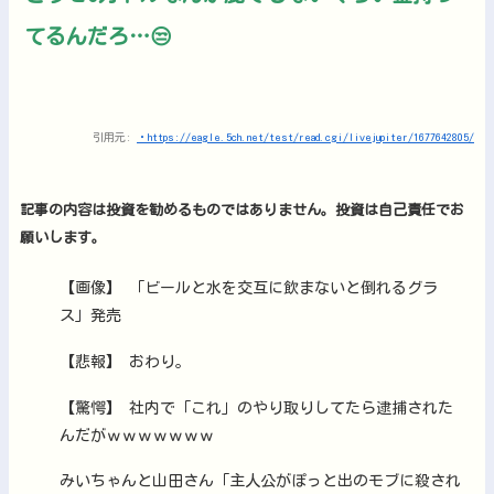
てるんだろ…😒
引用元:
・https://eagle.5ch.net/test/read.cgi/livejupiter/1677642805/
記事の内容は投資を勧めるものではありません。投資は自己責任でお
願いします。
【画像】 「ビールと水を交互に飲まないと倒れるグラ
ス」発売
【悲報】 おわり。
【驚愕】 社内で「これ」のやり取りしてたら逮捕された
んだがｗｗｗｗｗｗｗ
みいちゃんと山田さん「主人公がぽっと出のモブに殺され