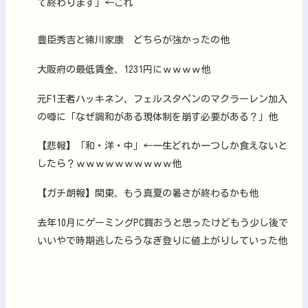
て終わります」←これ
豊臣秀吉と徳川家康 どちらが強かったの他
大阪府の最低賃金、1231円にｗｗｗｗ他
元F1王者ハッキネン、フェルスタペンのマクラーレン加入
の噂に「なぜ調和がある現体制を崩す必要がある？」他
【悲報】「和・洋・中」←一生どれか一つしか食えないと
したら？ｗｗｗｗｗｗｗｗｗｗ他
【ガチ朗報】関東、もう真夏の暑さが終わるかも他
去年10月にゲーミングPC買おうと思ったけどもう少し後で
いいやで時期逃したらうなぎ登りに値上がりしていった他