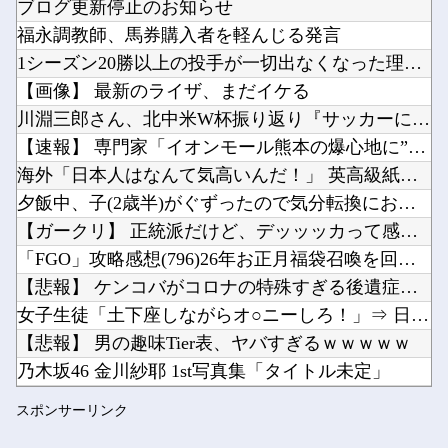
ブログ更新停止のお知らせ
【ウマ娘】南武線通勤してる一流トレーナーをキングと一緒に見ていく他
福永調教師、馬券購入者を軽んじる発言
ジャンポケ斉藤、ロケバスでイチャイチャしただけで懲役7年てさすがにおかしくないか？他
1シーズン20勝以上の投手が一切出なくなった理由ってなに？
【ホロライブ】トワ様3D新衣装くっぞ！他
【画像】 最新のライザ、まだイケる
Powered by livedoor 相互RSS
サンディスク、LightningとUSB Type-C搭載のスマートフォン用ドライブ「SA...
川淵三郎さん、北中米W杯振り返り『サッカーに幻滅した人多いの...
「自転車のルール厳罰化！」← 正直なんの意味もなかった件ｗｗｗｗｗｗｗｗ他
【速報】 専門家「イオンモール熊本の爆心地に”こんなもの”が...
海外「日本人はなんて気高いんだ！」 英高級紙も驚愕した極限の...
夕飯中、子(2歳半)がぐずったので気分転換にお風呂に入れて出...
【ガークリ】 正統派だけど、デッッッカって感じの水着のマネ、...
Powered by livedoor 相互RSS
「FGO」攻略感想(796)26年お正月福袋召喚を回してみた...
【悲報】 ケンコバがコロナの特殊すぎる後遺症に苦しんでいる模...
女子生徒「土下座しながらオ○ニーしろ！」⇒ 日本の男子生徒へ...
【悲報】 男の趣味Tier表、ヤバすぎるｗｗｗｗｗ
乃木坂46 金川紗耶 1st写真集「タイトル未定」
【にじさんじ】 女性陣の座り方解釈一致すぎて好き
スポンサーリンク
【速報】 日向坂46、18thシングル『イチャイチャ虫』の発...