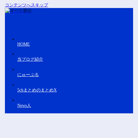
コンテンツへスキップ
HOME
当ブログ紹介
にゅーぷる
5chまとめのまとめX
News人