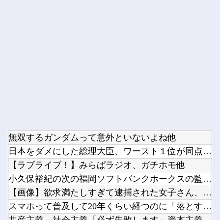
Powered by livedoor 相互RSS
無双するガンダムって意外といないよね他
日本をダメにした総理大臣、ワースト１位が同点でこの人ｗｗｗｗ...
【ラブライブ！】みらぱラジオ、ガチホモ他
小久保裕紀の次の福岡ソフトバンクホークスの監督ｗｗｗ他
【画像】欲求満たしすぎて逮捕された女子さん、可愛いと話題にｗ...
スマホって普及して20年くらい経つのに「落とすだけで割れる」...