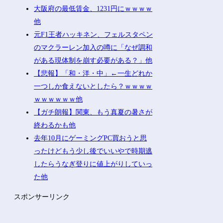
大阪府の最低賃金、1231円にｗｗｗｗ
他
元F1王者ハッキネン、フェルスタペン
のマクラーレン加入の噂に「なぜ調和
がある現体制を崩す必要がある？」他
【悲報】「和・洋・中」←一生どれか
一つしか食えないとしたら？ｗｗｗｗ
ｗｗｗｗｗｗ他
【ガチ朗報】関東、もう真夏の暑さが
終わるかも他
去年10月にゲーミングPC買おうと思
ったけどもう少し後でいいやで時期逃
したらうなぎ登りに値上がりしていっ
た他
スポンサーリンク