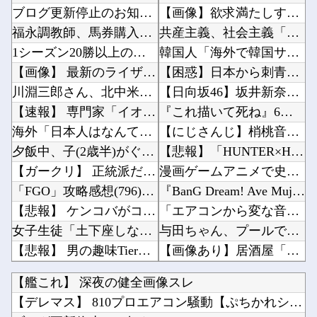
ブログ更新停止のお知らせ
【画像】欲求満たしすぎて逮捕された女子さん、可愛いと話題にｗｗｗｗｗｗ他
福永調教師、馬券購入者を軽んじる発言
共産主義、社会主義「必ず失敗します」資本主義「必ず少子化します」他
1シーズン20勝以上の投手が一切出なくなった理由ってなに？
韓国人「海外で韓国サッカーの2002年ベスト4の実力は、実際にはどれくらい認められてるんだ...
【画像】 最新のライザ、まだイケる
【困惑】日本から刺青への偏見を消し去りたいんやけど・・・・・・・・・他
川淵三郎さん、北中米W杯振り返り『サッカーに幻滅した人多いのでは…』審判や汚いプレーに怒り...
【日向坂46】坂井新奈、単独で外番組初出演ｷﾀ━(ﾟ∀ﾟ)━!!!!他
【速報】 専門家「イオンモール熊本の爆心地に”こんなもの”があったんだけど…」
『これ描いて死ね』6話感想 初コミティア完売おめでとう！他
海外「日本人はなんて気高いんだ！」 英高級紙も驚愕した極限の中の日本人の姿に世界が衝撃
【にじさんじ】梢桃音、映画ちいかわ感想＆考察会＆平和的解決RTA！なんか道徳の授業みたい他
夕飯中、子(2歳半)がぐずったので気分転換にお風呂に入れて出てきたら「皿を片付けてないでし...
【悲報】「HUNTER×HUNTER」のビヨンド=ネテロさん、何か思ってた奴と違う・・・他
【ガークリ】 正統派だけど、デッッッカって感じの水着のマネ、ラファエ口、セッシュウへの反応...
漫画ゲームアニメで史上最低の後付け他
「FGO」攻略感想(796)26年お正月福袋召喚を回してみたよ！皆さん助言サンクス！大体予...
『BanG Dream! Ave Mujica』7話感想 再び集まる5人！最後のCRYCH...
【悲報】 ケンコバがコロナの特殊すぎる後遺症に苦しんでいる模様…お前らの周りにもこんな奴い...
「エアコンから変な音がする。なんだろ…え？」ﾊﾟｼｬｯ → ヤバすぎる物が飛び出てくる・・...
女子生徒「土下座しながらオ○ニーしろ！」⇒ 日本の男子生徒への性的いじめ動画がエ□すぎる
与田ちゃん、プールで泳いでる姿を公開！！！【元乃木坂46】他
【悲報】 男の趣味Tier表、ヤバすぎるｗｗｗｗｗ
【画像あり】居酒屋「6人で長居して会計4939円！喋りたいだけなら公園に行ってくれ（怒」他
乃木坂46 金川紗耶 1st写真集「タイトル未定」
【ガンプラ】RG「アカツキガンダム(オオワシ装備)& HG 1/144 ゼウスシルエット ...
【艦これ】 深夜の健全画像スレ
【にじさんじ】 女性陣の座り方解釈一致すぎて好き
日本の原爆展示の仕方に世界が騒然！←「子供にショックが大きいだろ」（海外の反応）他
【デレマス】 810プロエアコン騒動【ぷちかれシリーズ】
【速報】 日向坂46、18thシングル『イチャイチャ虫』の発売が決定！！
ワンピース原作者・尾田栄一郎が描いた担当編集の似顔絵「ムダに東大卒」他