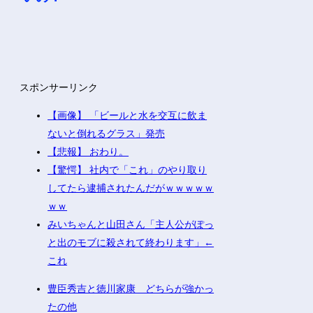
スポンサーリンク
【画像】 「ビールと水を交互に飲ま
ないと倒れるグラス」発売
【悲報】 おわり。
【驚愕】 社内で「これ」のやり取り
してたら逮捕されたんだがｗｗｗｗｗ
ｗｗ
みいちゃんと山田さん「主人公がぽっ
と出のモブに殺されて終わります」←
これ
豊臣秀吉と徳川家康 どちらが強かっ
たの他