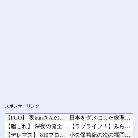
スポンサーリンク
【FGO】 夜kunさんのモルガンイラスト！！ 蝶の羽好きです！
日本をダメにした総理大臣、ワースト１位が同点でこの人ｗｗｗｗｗｗ他
【艦これ】 深夜の健全画像スレ
【ラブライブ！】みらぱラジオ、ガチホモ他
【デレマス】 810プロエアコン騒動【ぷちかれシリーズ】
小久保裕紀の次の福岡ソフトバンクホークスの監督ｗｗｗ他