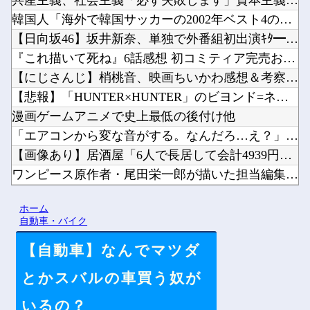
共産主義、社会主義「必ず失敗します」資本主義「必ず少子化しま...
韓国人「海外で韓国サッカーの2002年ベスト4の実力は、実際...
【日向坂46】坂井新奈、単独で外番組初出演ｷﾀ━(ﾟ∀ﾟ)━...
『これ描いて死ね』6話感想 初コミティア完売おめでとう！他
【にじさんじ】梢桃音、映画ちいかわ感想＆考察会＆平和的解決R...
【悲報】「HUNTER×HUNTER」のビヨンド=ネテロさん...
漫画ゲームアニメで史上最低の後付け他
「エアコンから変な音がする。なんだろ…え？」ﾊﾟｼｬｯ → ...
【画像あり】居酒屋「6人で長居して会計4939円！喋りたいだ...
ワンピース原作者・尾田栄一郎が描いた担当編集の似顔絵「ムダに...
ジャンポケ斉藤、ロケバスでイチャイチャしただけで懲役7年てさ...
ホーム
【ホロライブ】トワ様3D新衣装くっぞ！他
自動車・バイク
【自動車】なんでマツダ
とかスバルの車買う奴が
Powered by livedoor 相互RSS
いるの？