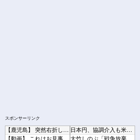
スポンサーリンク
【鹿児島】 突然右折し路面電車と衝突 乗っていた男女3人は車を放置しダッシュで逃走中
日本円、協調介入も米雇用統計も無効化の流れ他
【動画】 これはお見事。中国重慶市で珍しい事故が撮影される。
大竹しのぶ「戦争放棄の国であり続けよう」←この投稿が話題に他