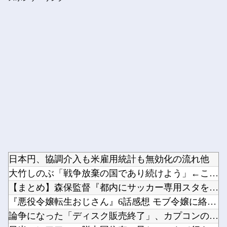
寺田心さん(18)、筋トレした結果無事かわいくなる（※画像あ...
Powered by livedoor 相互RSS
日本円、協調介入も米雇用統計も無効化の流れ他
大竹しのぶ「戦争放棄の国であり続けよう」←この投稿が話題に他
【まとめ】森保監督『都内にサッカー専用スタを』国立で観客新記...
『悪役令嬢転生おじさん』6話感想 モブ令嬢に絡まれるアンナ！...
論争になった「ディスク販売終了」、カプコンの回答と衝撃の詳細...