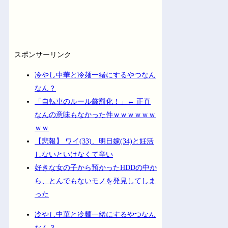
スポンサーリンク
冷やし中華と冷麺一緒にするやつなん
なん？
「自転車のルール厳罰化！」← 正直
なんの意味もなかった件ｗｗｗｗｗｗ
ｗｗ
【悲報】 ワイ(33)、明日嫁(34)と妊活
しないといけなくて辛い
好きな女の子から預かったHDDの中か
ら、とんでもないモノを発見してしま
った
冷やし中華と冷麺一緒にするやつなん
なん？