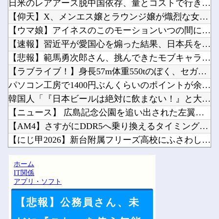
日米のレアアース脱中国依存、量とコストで行き詰まり…台湾メデ...
【仰天】X、メンエス嬢とラウンジ嬢が熾烈な女の争いを繰り広げ...
【ウマ娘】アイネスのこのモーションいつの間にか修正されてたの...
【速報】習近平が愛国心を煽った結果、日本兵を撃退する「抗日テ...
【悲報】範馬勇次郎さん、挑んできたモブキャラをとんでもない目...
【ラブライブ！】身長57m体重550tのぼく、セガラッキーく...
パソコン工房で1400円ぶんくらいのポイントが余っててまもな...
韓国人「『日本ビールは絶対に飲まない！』と大騒ぎしていた時代...
【ニュース】 広島記念公園を追い出された左翼さん、流石にキモ...
【AM4】さすがにDDR5へ乗り換えるタイミング逃し感が半端...
【にじ甲2026】新台附属フリーズ高校にふさわしい激アツ寄せ...
デジモンがここにきて過去最高益、2000年のアニメ放送当時を...
ホーム
【にじ甲2026】アベヒパワヒって両立するんやな他
IT関係
アプリ・ソフト
【悲報】公務員さん、未
Powered by livedoor 相互RSS