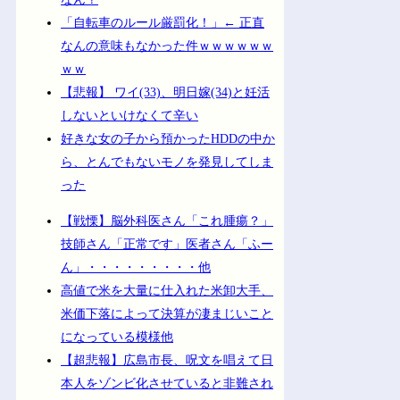
「自転車のルール厳罰化！」← 正直
なんの意味もなかった件ｗｗｗｗｗｗ
ｗｗ
【悲報】 ワイ(33)、明日嫁(34)と妊活
しないといけなくて辛い
好きな女の子から預かったHDDの中か
ら、とんでもないモノを発見してしま
った
【戦慄】脳外科医さん「これ腫瘍？」
技師さん「正常です」医者さん「ふー
ん」・・・・・・・・・他
高値で米を大量に仕入れた米卸大手、
米価下落によって決算が凄まじいこと
になっている模様他
【超悲報】広島市長、呪文を唱えて日
本人をゾンビ化させていると非難され