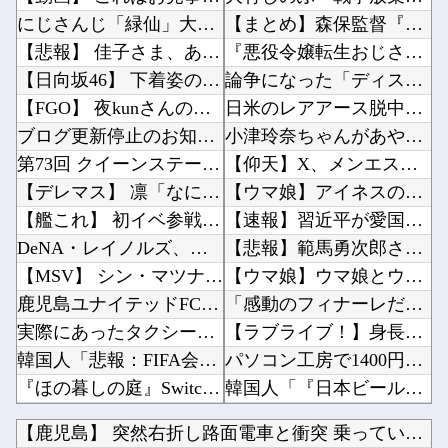
にじさんじ「緑仙」大炎上！上から目線で圧が強い返信「もうすでに歌ってる」埋もれてる曲を救い...
【まとめ】森保監督『都内にサッカー専用スタを』国立で観客新記録、スレ民『候補地は？』『税金...
【悲報】 佳子さま、あやうく「おパンツ」がお見えになってしまうｗｗｗｗｗ
『悪役令嬢転生おじさん』6話感想 モブ令嬢に絡まれるアンナ！他
【日向坂46】 下着姿のかほりん、大丈夫かこれ…
論争になった「ディスク販売終了」、カプコンの回答と衝撃の詳細がコチラ・・・「え？ウチはデジ...
【FGO】 夜kunさんのモルガンイラスト！！ 蝶の羽好きです！
日米のレアアース脱中国依存、量とコストで行き詰まり…台湾メディア！他
ブログ更新停止のお知らせ
小津玲奈ちゃんがあやてぃーとの思い出を語る！！！【乃木坂46】他
第73回 クイーンステークス(GⅢ).第25回 アイビスサマーダッシュ(GⅢ)
【仰天】X、メンエス嬢とラウンジ嬢が熾烈な女の争いを繰り広げ対戦型になってしまうw w w...
【デレマス】 凛「なにこれ、蒼穹のファフナー？」モバP「資料だから見といてくれ」
【ウマ娘】アイネスのこのモーションいつの間にか修正されてたのか他
【艦これ】 初イベ参戦だけど、完走できそうでち
【速報】習近平が愛国心を煽った結果、日本兵を撃退する「抗日テーマパーク」が各地で人気 10...
DeNA・レイノルズ、球審：福家のボール判定にフリーズ…カメラ、ズームアップ
【悲報】範馬勇次郎さん、挑んできたモブキャラをとんでもない目に合わせてしまう他
【MSV】 シン・マツナガスレ、これで24歳は無理あるだろ…
【ウマ娘】ウマ娘とウマドッグの大きさのイメージ他
鹿児島ユナイテッドFCがFWフアンマ・デルガドの加入を正式発表 「皆さんに最高の喜びを届け...
「感動のフィナーレだ」と某野党が達成した偉業に称賛の声が殺到、なんかヒーロー番組の最終回を...
実際にあったタクシー運転手の不可解すぎる体験談
【ラブライブ！】身長57m体重550tのぼく、セガラッキーくじのA賞が着れず咽び泣く他
韓国人「悲報：FIFA会長にさえ2002年W杯で韓国が審判を買収していたと思われていた模様...
パソコン工房で1400円ぶんくらいのポイントが余っててまもなく失効しそうなんだが他
『ほの暮しの庭』Switch2版 21,965本、Switch版 12,458本
韓国人「『日本ビールは絶対に飲まない！』と大騒ぎしていた時代が完全に終わってしまった理由が...
【画像】 劇場版『メイドインアビス 』、陥没乳首のエ□キャラ「テパステ」が登場するPVが公...
【悲報】親「うちの子にはゲームは買い与えません。本だけで十分」→結果ｗｗｗ他
【鹿児島】 突然右折し路面電車と衝突 乗っていた男女3人は車...
生理の予定が８月６日なんだけど７月２９日にドバッと鮮血でたから生理かな？って思ったのよね
【ニュース】 広島記念公園を追い出された左翼さん、流石にキモすぎて炎上他