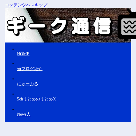
コンテンツへスキップ
HOME
当ブログ紹介
にゅーぷる
5chまとめのまとめX
News人