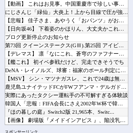
【動画】 これはお見事。中国重慶市で珍しい事故が撮影される。
寺田心さん(18)、筋トレした結果無事かわいくなる（※画像あり）
【Horizon】MODEROID「スロータースパイン」プラモデル【本日発売】他
にじさんじ「緑仙」大炎上！上から目線で圧が強い返信「もうすで...
【AM4】さすがにDDR5へ乗り換えるタイミング逃し感が半端ない他
【悲報】 佳子さま、あやうく「おパンツ」がお見えになってしま...
ハードオフで3000円のこのノートパソコン見つけたんだけどどうですか？他
【日向坂46】 下着姿のかほりん、大丈夫かこれ…
【にじ甲2026】新台附属フリーズ高校にふさわしい激アツ寄せ書きで全力応援！他
ブログ更新停止のお知らせ
Powered by livedoor 相互RSS
デジモンがここにきて過去最高益、2000年のアニメ放送当時を上回る他
第73回 クイーンステークス(GⅢ).第25回 アイビスサマ...
【速報】日本赤十字社、韓国に超希少血液Jr(a-)を提供「韓国内では適合する血液を確保でき...
【デレマス】 凛「なにこれ、蒼穹のファフナー？」モバP「資料...
【艦これ】 初イベ参戦だけど、完走できそうでち
DeNA・レイノルズ、球審：福家のボール判定にフリーズ…カメ...
【MSV】 シン・マツナガスレ、これで24歳は無理あるだろ…
Powered by livedoor 相互RSS
鹿児島ユナイテッドFCがFWフアンマ・デルガドの加入を正式発...
実際にあったタクシー運転手の不可解すぎる体験談
韓国人「悲報：FIFA会長にさえ2002年W杯で韓国が審判を...
『ほの暮しの庭』Switch2版 21,965本、Switc...
【画像】 劇場版『メイドインアビス 』、陥没乳首のエ□キャラ...
生理の予定が８月６日なんだけど７月２９日にドバッと鮮血でたか...
スポンサーリンク