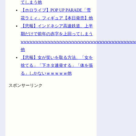
てしまう他
【ホロライブ】POP UP PARADE「雪
花ラミィ」フィギュア【本日発売】他
【悲報】インドネシア高速鉄道、上半
期だけで前年の赤字を上回ってしまう
wwwwwwwwwwwwwwwwwwwwwwwwwwwwwwwwwwwww
他
【悲報】女が笑いを取る方法、「女を
捨てる」「下ネタ連発する」「体を張
る」しかないｗｗｗｗｗ他
スポンサーリンク