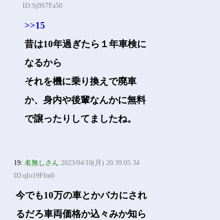
ID:Sj9S7Fa50
>>15
昔は10年過ぎたら１年車検に
なるから
それを機に乗り換えで廃車
か、身内や後輩なんかに無料
で譲ったりしてましたね。
19:
名無しさん
2023/04/10(月) 20:39:05.34
ID:qIo19Ffm0
今でも10万の車とかバカにされ
るだろ車両価格か込々みか知ら