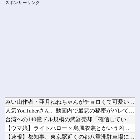
スポンサーリンク
【熊本地震】 発生後に居酒屋店内から温泉が吹き出す ← これ...
Powered by livedoor 相互RSS
みい山作者・亜月ねねちゃんがチョロくて可愛いwwwwwww ...
人気YouTuberさん、動画内で最悪の秘密がバレて終わる・...
台湾への140億ドル規模の武器売却「確信している」 …米共和...
【ウマ娘】ライトハロー × 島風衣装とかいう凶悪すぎる組み合...
【速報】都知事、東京駅近くの都八重洲駐車場に「巨大地下シェル...