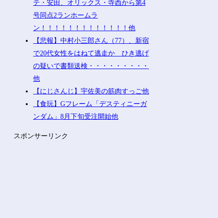
テ・安田、オリックス・寺西から第4
号同点2ランホームラ
ン！！！！！！！！！！！！！他
【悲報】中村小三郎さん（77）、新宿
で20代女性をはねて逃走か ひき逃げ
の疑いで書類送検・・・・・・・・・
他
【にじさんじ】宇佐美の筋肉すっご他
【食玩】Gフレーム「デスティニーガ
ンダム」8月下旬受注開始他
スポンサーリンク