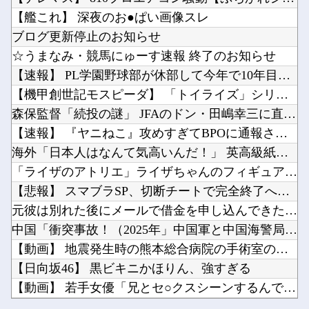
【Vtuber】 にじさんじライバーがリズム天国の配信しなくなったけど何かあったのか？「や...
【ウマ娘】このキャラが声優（まりんか）同じってマジ！？←「スズカさんみたいな演技の方がレア...
【艦これ】 深夜のお●ぱい画像スレ
【熊本地震】 発生後に居酒屋店内から温泉が吹き出す ← これ前触れじゃね？
モンスターハンターというゲームの魅力ってどんな部分だと思う？他
ブログ更新停止のお知らせ
中国「大洪水！」三峡ダム「決壊危機」台風13号「三峡直撃確定」日本「最も強い勢力で接近！（...
☆うまなみ・競馬にゅーす速報 終了のお知らせ
【にじ甲2026】そういや前から謎に思ってたんやがなんでマドロックなんてアナウンス入ってた...
【速報】 PL学園野球部が休部して今年で10年目、PL学園の...
【正論】ホリエモン、移民受け入れ反対派にブチギレ→スタジオ誰も反論できず沈黙他
【機甲創世記モスピーダ】 「トイライズ」シリーズ新作【明日予...
Powered by livedoor 相互RSS
ドラクエのゼシカとかいう人気キャラｗｗｗｗ他
森保監督「続投の謎」 JFAのドン・田嶋幸三に直撃 「目標達...
スマホって普及して20年くらい経つのに「落とすだけで割れる」問題いつまでもクリアできてない...
【速報】 『ヤニねこ』攻めすぎてBPOに通報される
海外「日本人はなんて気高いんだ！」 英高級紙も驚愕した極限の...
「ライザのアトリエ」ライザちゃんのフィギュア発売決定！イラス...
【悲報】 スマブラSP、切断チートで完全終了へ…
Powered by livedoor 相互RSS
元彼は別れた後にメールで借金を申し込んできたので、会ってその...
中国「衝突事故！（2025年」中国軍と中国海警局「フィリピン...
【動画】 地震発生時の熊本総合病院の手術室の様子が(((゜Д...
【日向坂46】 黒ビキニかほりん、強すぎる
【動画】 若手女優「兄とセ○クスシーンするんですか？分かりま...
【Vtuber】 にじさんじライバーがリズム天国の配信しなく...