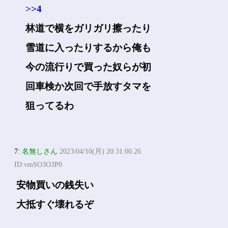
>>4
林道で横をガリガリ擦ったり
雪道に入ったりするから俺も
今の流行りで買った奴らが初
回車検か次回で手放すタマを
狙ってるわ
7:
名無しさん
2023/04/10(月) 20:31:00.26
ID:vmSO3O3P0
安物買いの銭失い
大抵すぐ壊れるぞ