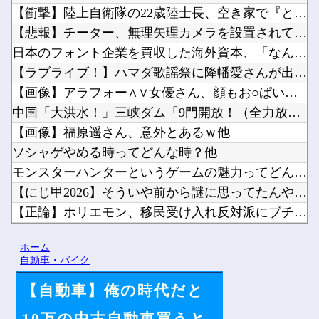
【衝撃】陸上自衛隊の22歳陸士長、空き家で『とんでもない事』...
【悲報】チーター、無理矢理カメラを設置されてしょんぼり顔他
日本のフォント企業を買収した海外資本、「なんで自ら売上ゼロに...
【ラブライブ！】ハマダ歌謡祭に降幡愛さんが出演他
【画像】アラフォー∧∨女優さん、顔もお○ぱいもドスケベすぎる...
中国「大洪水！」三峡ダム「9門開放！（全力放流」中国都市「三...
【画像】福原遥さん、意外とあるｗ他
ソシャゲやめる時ってどんな時？他
モンスターハンターというゲームの魅力ってどんな部分だと思う？...
【にじ甲2026】そういや前から謎に思ってたんやがなんでマド...
【正論】ホリエモン、移民受け入れ反対派にブチギレ→スタジオ誰...
ドラクエのゼシカとかいう人気キャラｗｗｗｗ他
ホーム
【にじさんじ】梢桃音、映画ちいかわ感想＆考察会＆平和的解決R...
自動車・バイク
【自動車】俺の時代だと