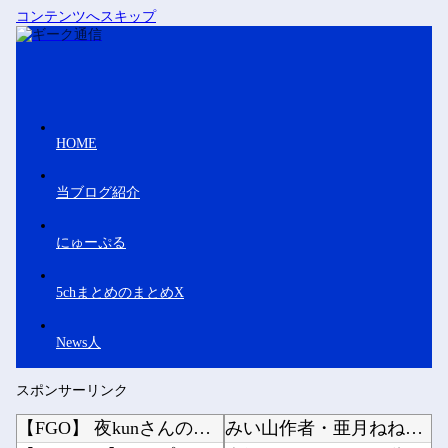
コンテンツへスキップ
HOME
当ブログ紹介
にゅーぷる
5chまとめのまとめX
News人
スポンサーリンク
【FGO】 夜kunさんのモルガンイラスト！！ 蝶の羽好きです！
みい山作者・亜月ねねちゃんがチョロくて可愛いwwwwwww （※画像あり）他