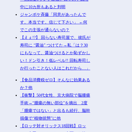
中に10カ所もあると判明
ジャンポケ斉藤「同意があったんで
す。本当です。信じて下さい」 ←何
でこの主張が通らないの？
【えぇ!?】 回らない寿司屋で、彼氏が
寿司に “醤油” つけてた→私「は？30
にもなって、醤油つけるとか恥ずかし
い！ドン引き！低レベル!! 回転寿司し
か行ったことない人はこれだから…」
【食品消費税ゼロ】そんなに効果ある
か？他
【衝撃】50代女性、京大病院で脳腫瘍
手術→“腫瘍の無い部位”を摘出 2度
「腫瘍ではない」と出るも続行、脳幹
損傷で“植物状態”に他
【ロッテ対オリックス18回戦】ロッ