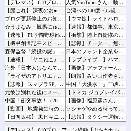
【デレマス】 810プロエアコン騒動【ぷちかれシリーズ】
人気YouTuberさん、動画内で最悪の秘密がバレて終わる・・・他
【艦これ】 深夜のお●ぱい画像スレ
台湾への140億ドル規模の武器売却「確信している」 …米共和党重鎮、マコール議員が表明！他
ブログ更新停止のお知らせ
【ウマ娘】ライトハロー × 島風衣装とかいう凶悪すぎる組み合わせｗｗｗ「大変なことに…」他
☆うまなみ・競馬にゅーす速報 終了のお知らせ
【速報】都知事、東京駅近くの都八重洲駐車場に「巨大地下シェルター」整備を正式表明他
【速報】 PL学園野球部が休部して今年で10年目、PL学園の全生徒数は35人
【衝撃】陸上自衛隊の22歳陸士長、空き家で『とんでもない事』をしてしまう！！！！！他
【機甲創世記モスピーダ】 「トイライズ」シリーズ新作【明日予約開始】
【悲報】チーター、無理矢理カメラを設置されてしょんぼり顔他
森保監督「続投の謎」 JFAのドン・田嶋幸三に直撃 「目標達成できなかったからと言って消す...
日本のフォント企業を買収した海外資本、「なんで自ら売上ゼロにするようなことするの」とドン引...
【速報】 『ヤニねこ』攻めすぎてBPOに通報される
【ラブライブ！】ハマダ歌謡祭に降幡愛さんが出演他
海外「日本人はなんて気高いんだ！」 英高級紙も驚愕した極限の中の日本人の姿に世界が衝撃
【画像】アラフォー∧∨女優さん、顔もお○ぱいもドスケベすぎるwwwwww他
「ライザのアトリエ」ライザちゃんのフィギュア発売決定！イラストそのままの超クオリティ！？太...
【朗報】みい山作者さん、みいちゃんでチー牛なのではという疑惑が生まれるｗｗｗｗｗｗｗｗｗｗ...
【悲報】 スマブラSP、切断チートで完全終了へ…
中国「大洪水！」三峡ダム「9門開放！（全力放流」中国都市「三峡沿線の道路水没」中国政府「高...
元彼は別れた後にメールで借金を申し込んできたので、会ってその場で消費者金融へ連れて行った…
【トミカ ジョブレイバー】「ライジングポリスブレイバーZERO デカライドアーマー 黒バイ...
中国「衝突事故！（2025年」中国軍と中国海警局「フィリピン船の追跡中に衝突！（8/11」...
【画像】福原遥さん、意外とあるｗ他
【動画】 地震発生時の熊本総合病院の手術室の様子が(((゜Д゜)))
ソシャゲやめる時ってどんな時？他
【日向坂46】 黒ビキニかほりん、強すぎる
【悲報】タクシー運転手、儲かりまくることが判明ｗｗｗｗｗｗｗｗ他
【動画】 若手女優「兄とセ○クスシーンするんですか？分かりました…」
乃木坂の10月生まれってこんないるんだな！！！【乃木坂46】他
【デレマス】 810プロエアコン騒動【ぷちかれシリーズ】