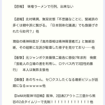
【悲報】 味噌ラーメンで行列、出来ない
【速報】北村晴男、無双状態「不思議なことに、緊縮派の
多くは親中派に繋がる。「日本弱体化議連」でも旗揚げさ
れたら如何？」他
現役の精神科医が『高市首相は精神障害者だ』と無断診
断、その結果に左派が歓喜した様子を見せており……他
【衝撃】元ジャンポケ斉藤慎二被告に懲役7年求刑 検察
「芸能人の立場の差を利用し、ロケバス内で3回性的暴
行」 本人は無罪主張他
【画像】あのちゃん、セ○クスしたくなる最新ビジュが話
題になるｗｗｗｗｗ他
【DeNA対阪神15回戦】阪神、2回表2アウト二三塁から熊
谷の2点タイムリーで先制！！！！！！！！！！！！他