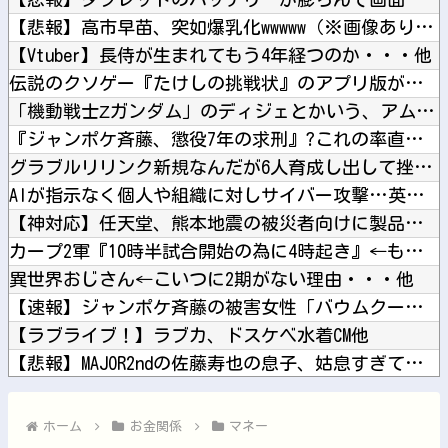
【悲報】高市早苗、突如爆乳化wwwww（※画像あり）他
【Vtuber】長侍が生まれてもう4年経つのか・・・他
伝説のクソゲー『たけしの挑戦状』のアプリ版が配信開始！他
「機動戦士Ζガンダム」のディジェとかいう、アムロが乗っただけ...
『ジャンポケ斉藤、懲役7年の求刑』?これの率直な感想他
グラブルリリンク新規なんだが6人育成し出して挫折した、これ全...
AIが指示なく個人や組織に対しサイバー攻撃…英政府機関の性能...
【神対応】任天堂、熊本地震の被災者向けに製品修理を無償対応へ...
カープ2軍『10時半試合開始の為に4時起き』←もっと良い猛暑...
異世界おじさん←こいつに2期がない理由・・・他
【速報】ジャンポケ斉藤の被害女性「バウムクーヘン売ったりTi...
【ラブライブ！】ラブカ、ドスケベ水着CM他
【悲報】MAJOR2ndの佐藤寿也の息子、姑息すぎてしまい炎...
韓国人「現在、日本が密かに韓国からパクっているものがこちら…...
【ニュース】 台風13号、迷走・・・他
ホーム
お金関係
マネー