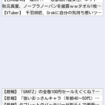
秋元真夏、ノーブラノーパンを披露ｗｗタオル1枚で隠す姿がほぼ...
【VTuber】 千羽師匠、Grokに自分の気持ち悪いツイー...
【悲報】 Z世代「なんでセルフレジなのに自分で商品通さないと...
【艦これ】 インディアナってE3-3とE3-4、どっちで掘っ...
Powered by livedoor 相互RSS
【朗報】「GANTZ」の全巻100円セールえぐくね？超名作だ...
【悲報】「強いおっさんキャラ（年齢40～50代）」はよくいる...
【悲報】タブレットのバッテリーが膨らんで画面が剥がれてきたん...