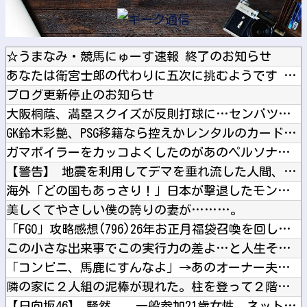
☆うまなみ・競馬にゅーす速報 終了のお知らせ
あなたは衛宮士郎の代わりに五次に挑むようです 第411話
ブログ更新停止のお知らせ
大阪桐蔭、満塁スクイズが反則打球に…センバツ王者が4回戦敗退
GK鈴木彩艶、PSG移籍なら控えかレンタルのカードに？本人の...
ガマボイラーをカッコよくしたのがあのペルソナ…？
【警告】 地震を利用してデマを垂れ流した人間、悲惨な末路を迎...
海外「どの国もあっさり！」日本が撃退したモンゴル帝国の本当の...
美しくてやさしい僕の誇りの妻が………。
「FGO」攻略感想(796)26年お正月福袋召喚を回してみた...
この小さな出来事でこの実行力の差よ…と人生そのものが心配にな...
「コンビニ、馬鹿にすんなよ」→あのオーナー夫婦、不起訴ｗｗｗ...
隣の家に２人組の泥棒が現れた。柱を登って２階から侵入しようと...
【日向坂46】 騒然... 一般参加21歳女性、ネットニュー...