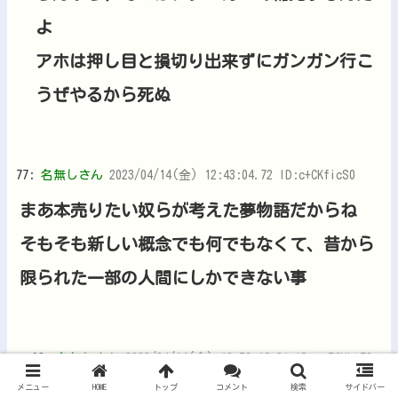
よ
アホは押し目と損切り出来ずにガンガン行こ
うぜやるから死ぬ
77:
名無しさん
2023/04/14(金) 12:43:04.72 ID:c+CKficS0
まあ本売りたい奴らが考えた夢物語だからね
そもそも新しい概念でも何でもなくて、昔から
限られた一部の人間にしかできない事
93:
名無しさん
2023/04/14(金) 12:52:18.31 ID:p+7fUkt70
メニュー
HOME
トップ
コメント
検索
サイドバー
>>77