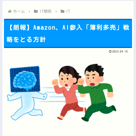
【緊急】例の激安iPhone Air、ついにセール終了のカウ...
【雑談】ホロライブ掲示板：ホロ速：PART2【配信実況可】他
ホーム
IT関係
IT
【朗報】Amazon、AI参入「薄利多売」戦
略をとる方針
Powered by livedoor 相互RSS
2023.04.15