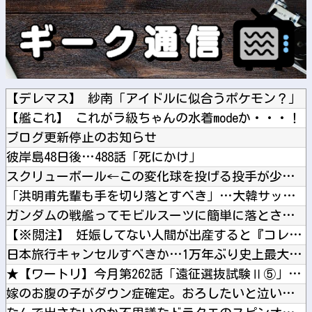
【デレマス】 紗南「アイドルに似合うポケモン？」
【艦これ】 これがラ級ちゃんの水着modeか・・・！
ブログ更新停止のお知らせ
彼岸島48日後…488話「死にかけ」
スクリューボール←この変化球を投げる投手が少ない理由
「洪明甫先輩も手を切り落とすべき」…大韓サッカー協会聴聞会を...
ガンダムの戦艦ってモビルスーツに簡単に落とされるけど・・・・
【※閲注】 妊娠してない人間が出産すると『コレ』が出てくるら...
日本旅行キャンセルすべきか…1万年ぶり史上最大級の火山の兆し...
★【ワートリ】今月第262話「遠征選抜試験Ⅱ⑤」【最新話コメ...
嫁のお腹の子がダウン症確定。おろしたいと泣いて家事もまともに...