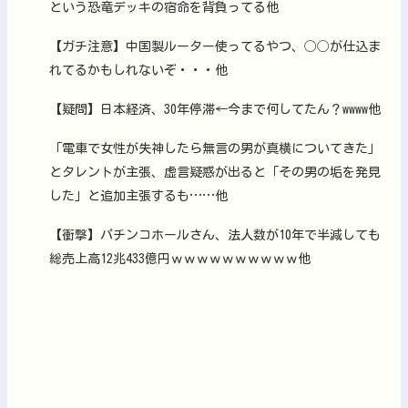
という恐竜デッキの宿命を背負ってる他
【ガチ注意】中国製ルーター使ってるやつ、◯◯が仕込ま
れてるかもしれないぞ・・・他
【疑問】日本経済、30年停滞←今まで何してたん？wwww他
「電車で女性が失神したら無言の男が真横についてきた」
とタレントが主張、虚言疑惑が出ると「その男の垢を発見
した」と追加主張するも……他
【衝撃】パチンコホールさん、法人数が10年で半減しても
総売上高12兆433億円ｗｗｗｗｗｗｗｗｗｗ他