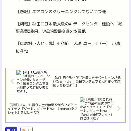
【悲報】エアコンのクリーニングしてないやつ他
【朗報】秋田に日本最大級のAIデータセンター建設へ 総
事業費2兆円、UAEが巨額投資を協議他
【広島対巨人14回戦】4（捕） 大城 卓三 6（一） 小濱
佑斗他
【AI】日立製作所「社員のモチベーションが低
いなぁ…せや！毎日ランダムで３人組作って応
援しあわせよ！」
【悲報】3大これ買うの金の無駄やから止めとけ
ってモノ『ゲーミングノートPC』『androidタブ
レット』あとは何だ？
IT
IT