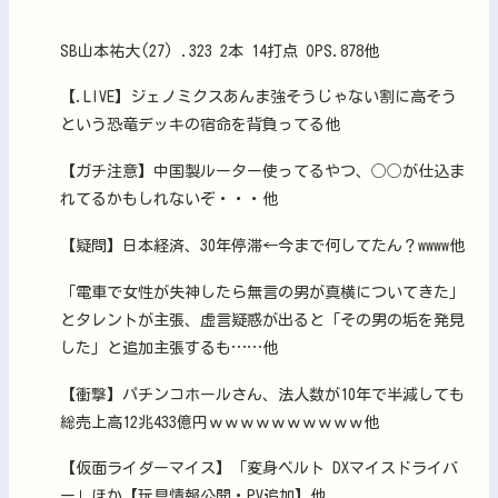
SB山本祐大(27) .323 2本 14打点 OPS.878他
【.LIVE】ジェノミクスあんま強そうじゃない割に高そう
という恐竜デッキの宿命を背負ってる他
【ガチ注意】中国製ルーター使ってるやつ、◯◯が仕込ま
れてるかもしれないぞ・・・他
【疑問】日本経済、30年停滞←今まで何してたん？wwww他
「電車で女性が失神したら無言の男が真横についてきた」
とタレントが主張、虚言疑惑が出ると「その男の垢を発見
した」と追加主張するも……他
【衝撃】パチンコホールさん、法人数が10年で半減しても
総売上高12兆433億円ｗｗｗｗｗｗｗｗｗｗ他
【仮面ライダーマイス】「変身ベルト DXマイスドライバ
ー」ほか【玩具情報公開・PV追加】他