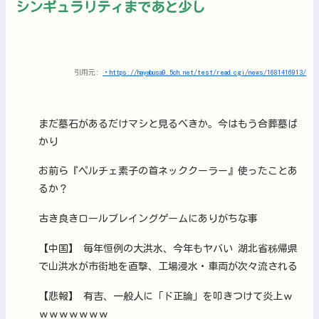
シンギュラリティまであと少し
引用元:
・https://hayabusa9.5ch.net/test/read.cgi/news/1681416913/
まだ墓石があるだけマシと見るべきか。今はもう合葬墓ば
かり
お前ら『ペルチェ素子の首ネッククーラー』使ったことあ
るか？
古き良きロールプレイングゲームにありがちな事
【中国】 毎年恒例の大洪水、今年もヤバい 湖北省秭帰県
で山洪水が市街地を直撃、工場浸水・車両が次々流される
【悲報】 有吉、一般人に「ド正論」を叩きつけて炎上ｗ
ｗｗｗｗｗｗｗ