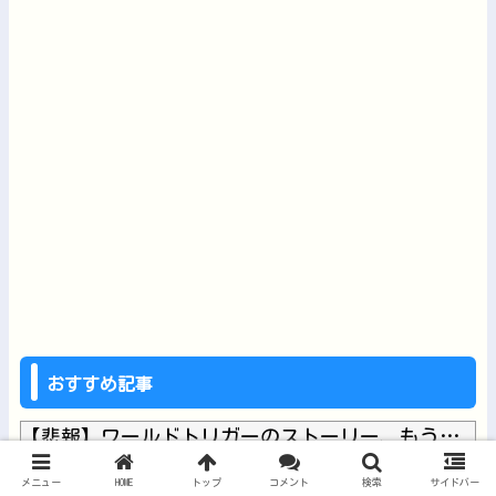
おすすめ記事
【悲報】ワールドトリガーのストーリー、もう誰も覚えてない他
【動画】ゲーフリ新作、とんでもない手抜きをしてしまうwwww...
メニュー
HOME
トップ
コメント
検索
サイドバー