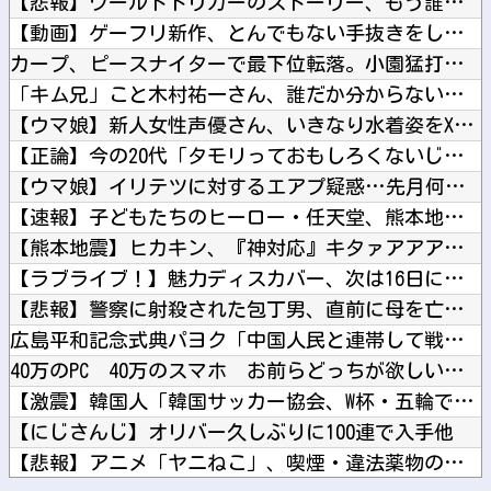
【悲報】ワールドトリガーのストーリー、もう誰も覚えてない他
【動画】ゲーフリ新作、とんでもない手抜きをしてしまうwwww...
カープ、ピースナイターで最下位転落。小園猛打賞2打点！モン2...
「キム兄」こと木村祐一さん、誰だか分からないくらい激変してし...
【ウマ娘】新人女性声優さん、いきなり水着姿をXで披露ｗｗｗｗ...
【正論】今の20代「タモリっておもしろくないじゃん。笑ったこ...
【ウマ娘】イリテツに対するエアプ疑惑…先月何も言ってなかった...
【速報】子どもたちのヒーロー・任天堂、熊本地震を受け製品修理...
【熊本地震】ヒカキン、『神対応』キタァアアアアーーーーーーー...
【ラブライブ！】魅力ディスカバー、次は16日にランジュ【虹ヶ...
【悲報】警察に射殺された包丁男、直前に母を亡くし精神的ショッ...
広島平和記念式典パヨク「中国人民と連帯して戦おー！悪政高市を...
40万のPC 40万のスマホ お前らどっちが欲しい？他
【激震】韓国人「韓国サッカー協会、W杯・五輪で複数回の性接待...
【にじさんじ】オリバー久しぶりに100連で入手他
【悲報】アニメ「ヤニねこ」、喫煙・違法薬物の使用がBPOで問...