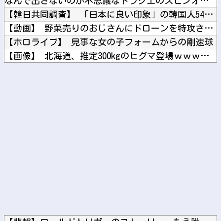
なんで出さないのか不思議なドラクエのスピンオフってなんかある...
【韓日共同調査】 「日本に良い印象」の韓国人54.3％ 13...
【動画】 野菜売りのおじさんにドローンを特攻させるおそロシア...
【ホロライブ】 見事な女の子フォームからの剛速球
【画像】 北海道、推定300kgのヒグマ登場ｗｗｗｗｗｗｗｗ...
英国人「獲得してくれ」上田綺世、ブライトン移籍が浮上！三笘薫...
【日向坂46】 黒ビキニかほりん、強すぎる
Powered by livedoor 相互RSS