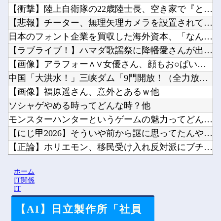
【衝撃】陸上自衛隊の22歳陸士長、空き家で『とんでもない事』...
【悲報】チーター、無理矢理カメラを設置されてしょんぼり顔他
日本のフォント企業を買収した海外資本、「なんで自ら売上ゼロに...
【ラブライブ！】ハマダ歌謡祭に降幡愛さんが出演他
【画像】アラフォー∧∨女優さん、顔もお○ぱいもドスケベすぎる...
中国「大洪水！」三峡ダム「9門開放！（全力放流」中国都市「三...
【画像】福原遥さん、意外とあるｗ他
ソシャゲやめる時ってどんな時？他
モンスターハンターというゲームの魅力ってどんな部分だと思う？...
【にじ甲2026】そういや前から謎に思ってたんやがなんでマド...
【正論】ホリエモン、移民受け入れ反対派にブチギレ→スタジオ誰...
ドラクエのゼシカとかいう人気キャラｗｗｗｗ他
ホーム
【にじさんじ】梢桃音、映画ちいかわ感想＆考察会＆平和的解決R...
IT関係
IT
【AI】日立製作所「社員