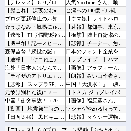
【デレマス】 810プロエアコン騒動【ぷちかれシリーズ】
人気YouTuberさん、動画内で最悪の秘密がバレて終わる・・・他
【艦これ】 深夜のお●ぱい画像スレ
台湾への140億ドル規模の武器売却「確信している」 …米共和党重鎮、マコール議員が表明！他
ブログ更新停止のお知らせ
【ウマ娘】ライトハロー × 島風衣装とかいう凶悪すぎる組み合わせｗｗｗ「大変なことに…」他
☆うまなみ・競馬にゅーす速報 終了のお知らせ
【速報】都知事、東京駅近くの都八重洲駐車場に「巨大地下シェルター」整備を正式表明他
【速報】 PL学園野球部が休部して今年で10年目、PL学園の全生徒数は35人
【衝撃】陸上自衛隊の22歳陸士長、空き家で『とんでもない事』をしてしまう！！！！！他
【機甲創世記モスピーダ】 「トイライズ」シリーズ新作【明日予約開始】
【悲報】チーター、無理矢理カメラを設置されてしょんぼり顔他
森保監督「続投の謎」 JFAのドン・田嶋幸三に直撃 「目標達成できなかったからと言って消す...
日本のフォント企業を買収した海外資本、「なんで自ら売上ゼロにするようなことするの」とドン引...
【速報】 『ヤニねこ』攻めすぎてBPOに通報される
【ラブライブ！】ハマダ歌謡祭に降幡愛さんが出演他
海外「日本人はなんて気高いんだ！」 英高級紙も驚愕した極限の中の日本人の姿に世界が衝撃
【画像】アラフォー∧∨女優さん、顔もお○ぱいもドスケベすぎるwwwwww他
「ライザのアトリエ」ライザちゃんのフィギュア発売決定！イラストそのままの超クオリティ！？太...
【朗報】みい山作者さん、みいちゃんでチー牛なのではという疑惑が生まれるｗｗｗｗｗｗｗｗｗｗ...
【悲報】 スマブラSP、切断チートで完全終了へ…
中国「大洪水！」三峡ダム「9門開放！（全力放流」中国都市「三峡沿線の道路水没」中国政府「高...
元彼は別れた後にメールで借金を申し込んできたので、会ってその場で消費者金融へ連れて行った…
【トミカ ジョブレイバー】「ライジングポリスブレイバーZERO デカライドアーマー 黒バイ...
中国「衝突事故！（2025年」中国軍と中国海警局「フィリピン船の追跡中に衝突！（8/11」...
【画像】福原遥さん、意外とあるｗ他
【動画】 地震発生時の熊本総合病院の手術室の様子が(((゜Д゜)))
ソシャゲやめる時ってどんな時？他
【日向坂46】 黒ビキニかほりん、強すぎる
【悲報】タクシー運転手、儲かりまくることが判明ｗｗｗｗｗｗｗｗ他
【動画】 若手女優「兄とセ○クスシーンするんですか？分かりました…」
乃木坂の10月生まれってこんないるんだな！！！【乃木坂46】他
【デレマス】 810プロエアコン騒動【ぷちかれシリーズ】