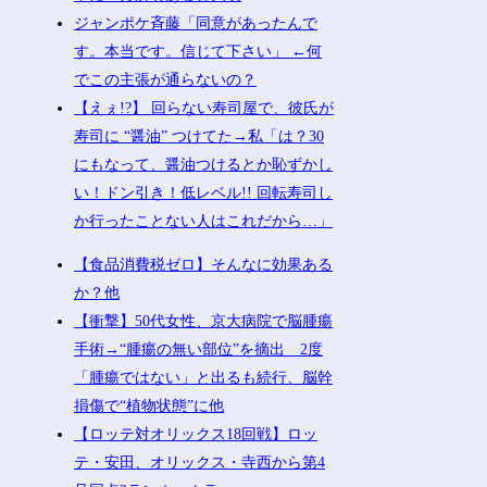
ジャンポケ斉藤「同意があったんで
す。本当です。信じて下さい」 ←何
でこの主張が通らないの？
【えぇ!?】 回らない寿司屋で、彼氏が
寿司に “醤油” つけてた→私「は？30
にもなって、醤油つけるとか恥ずかし
い！ドン引き！低レベル!! 回転寿司し
か行ったことない人はこれだから…」
【食品消費税ゼロ】そんなに効果ある
か？他
【衝撃】50代女性、京大病院で脳腫瘍
手術→“腫瘍の無い部位”を摘出 2度
「腫瘍ではない」と出るも続行、脳幹
損傷で“植物状態”に他
【ロッテ対オリックス18回戦】ロッ
テ・安田、オリックス・寺西から第4