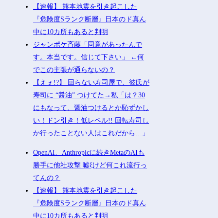
【速報】 熊本地震を引き起こした
『危険度Sランク断層』日本のド真ん
中に10カ所もあると判明
ジャンポケ斉藤「同意があったんで
す。本当です。信じて下さい」 ←何
でこの主張が通らないの？
【えぇ!?】 回らない寿司屋で、彼氏が
寿司に “醤油” つけてた→私「は？30
にもなって、醤油つけるとか恥ずかし
い！ドン引き！低レベル!! 回転寿司し
か行ったことない人はこれだから…」
OpenAI、Anthropicに続きMetaのAIも
勝手に他社攻撃 嘘ξけど何これ流行っ
てんの？
【速報】 熊本地震を引き起こした
『危険度Sランク断層』日本のド真ん
中に10カ所もあると判明