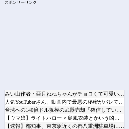
スポンサーリンク
【熊本地震】 発生後に居酒屋店内から温泉が吹き出す ← これ...
Powered by livedoor 相互RSS
みい山作者・亜月ねねちゃんがチョロくて可愛いwwwwwww ...
人気YouTuberさん、動画内で最悪の秘密がバレて終わる・...
台湾への140億ドル規模の武器売却「確信している」 …米共和...
【ウマ娘】ライトハロー × 島風衣装とかいう凶悪すぎる組み合...
【速報】都知事、東京駅近くの都八重洲駐車場に「巨大地下シェル...