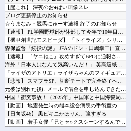
【Vtuber】 にじさんじライバーがリズム天国の配信しなくなったけど何かあったのか？「や...
【ウマ娘】このキャラが声優（まりんか）同じってマジ！？←「スズカさんみたいな演技の方がレア...
【艦これ】 深夜のお●ぱい画像スレ
【熊本地震】 発生後に居酒屋店内から温泉が吹き出す ← これ前触れじゃね？
モンスターハンターというゲームの魅力ってどんな部分だと思う？他
ブログ更新停止のお知らせ
中国「大洪水！」三峡ダム「決壊危機」台風13号「三峡直撃確定」日本「最も強い勢力で接近！（...
☆うまなみ・競馬にゅーす速報 終了のお知らせ
【にじ甲2026】そういや前から謎に思ってたんやがなんでマドロックなんてアナウンス入ってた...
【速報】 PL学園野球部が休部して今年で10年目、PL学園の...
【正論】ホリエモン、移民受け入れ反対派にブチギレ→スタジオ誰も反論できず沈黙他
【機甲創世記モスピーダ】 「トイライズ」シリーズ新作【明日予...
Powered by livedoor 相互RSS
ドラクエのゼシカとかいう人気キャラｗｗｗｗ他
森保監督「続投の謎」 JFAのドン・田嶋幸三に直撃 「目標達...
スマホって普及して20年くらい経つのに「落とすだけで割れる」問題いつまでもクリアできてない...
【速報】 『ヤニねこ』攻めすぎてBPOに通報される
海外「日本人はなんて気高いんだ！」 英高級紙も驚愕した極限の...
「ライザのアトリエ」ライザちゃんのフィギュア発売決定！イラス...
【悲報】 スマブラSP、切断チートで完全終了へ…
Powered by livedoor 相互RSS
元彼は別れた後にメールで借金を申し込んできたので、会ってその...
中国「衝突事故！（2025年」中国軍と中国海警局「フィリピン...
【動画】 地震発生時の熊本総合病院の手術室の様子が(((゜Д...
【日向坂46】 黒ビキニかほりん、強すぎる
【動画】 若手女優「兄とセ○クスシーンするんですか？分かりま...
【Vtuber】 にじさんじライバーがリズム天国の配信しなく...