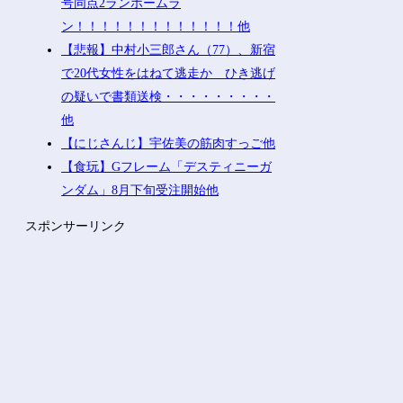
号同点2ランホームラ
ン！！！！！！！！！！！！！他
【悲報】中村小三郎さん（77）、新宿
で20代女性をはねて逃走か ひき逃げ
の疑いで書類送検・・・・・・・・・
他
【にじさんじ】宇佐美の筋肉すっご他
【食玩】Gフレーム「デスティニーガ
ンダム」8月下旬受注開始他
スポンサーリンク