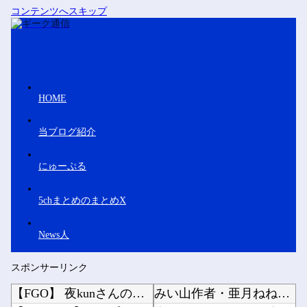
コンテンツへスキップ
HOME
当ブログ紹介
にゅーぷる
5chまとめのまとめX
News人
スポンサーリンク
【FGO】 夜kunさんのモルガンイラスト！！ 蝶の羽好きです！
みい山作者・亜月ねねちゃんがチョロくて可愛いwwwwwww （※画像あり）他