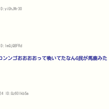
D:yiGhJWr30
ID:ImQjQBFRd
コンンゴおおおおって喚いてたなんG民が馬鹿みた
24 ID:Qz6OIkb5a