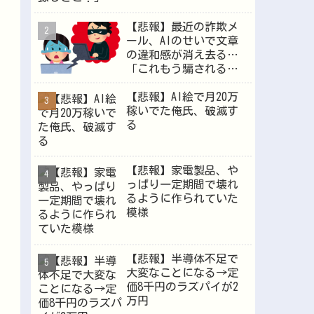
【悲報】最近の詐欺メ
ール、AIのせいで文章
Powered by livedoor 相互RSS
の違和感が消え去る…
「これもう騙されるや
ろ」
【悲報】AI絵で月20万
稼いでた俺氏、破滅す
る
【悲報】家電製品、や
っぱり一定期間で壊れ
るように作られていた
模様
【悲報】半導体不足で
大変なことになる→定
価8千円のラズパイが2
万円