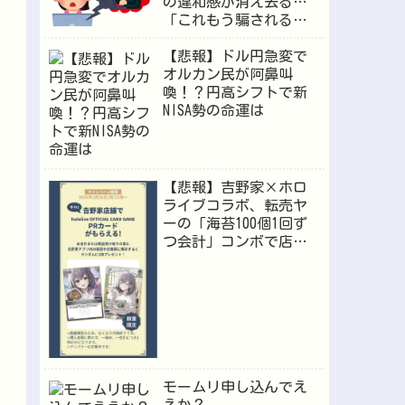
の違和感が消え去る…
「これもう騙されるや
ろ」
【悲報】ドル円急変で
オルカン民が阿鼻叫
喚！？円高シフトで新
NISA勢の命運は
【悲報】吉野家×ホロ
ライブコラボ、転売ヤ
ーの「海苔100個1回ず
つ会計」コンボで店員
が逝くｗｗｗ
モームリ申し込んでえ