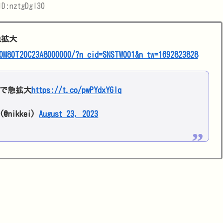
D:nztgDgl30
急拡大
0M80T20C23A8000000/?n_cid=SNSTW001&n_tw=1692823828
体で急拡大
https://t.co/pwPYdxYGIq
nikkei)
August 23, 2023