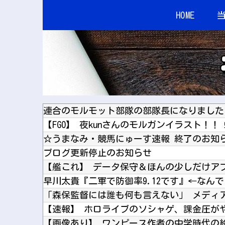
HOME
連合のモルモット部隊の部隊長になりました 
【FGO】 夜kunさんのモルガンイラスト！！
☆うまなみ・競馬にゅーす速報 終了のお知
ブログ更新停止のお知らせ
【艦これ】 データ保守＆ほんの少しだけア
早川太貴『二軍で防御率9.12です』←なん
【画像あり】 ワンピース作者の中学時代の