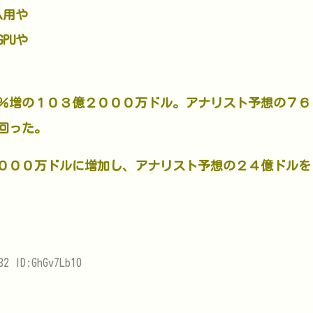
ム用や
PUや
％増の１０３億２０００万ドル。アナリスト予想の７６
回った。
０００万ドルに増加し、アナリスト予想の２４億ドルを
32 ID:GhGv7Lb10