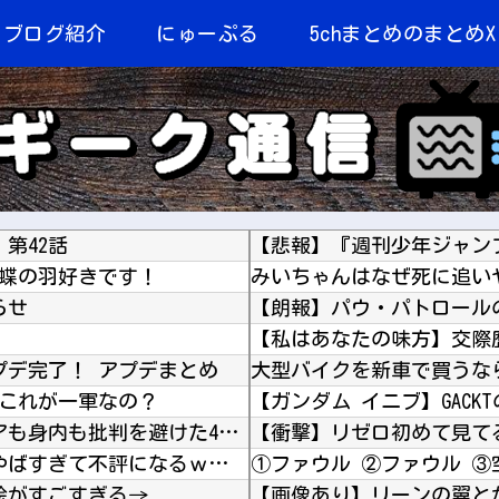
当ブログ紹介
にゅーぷる
5chまとめのまとめX
第42話
 蝶の羽好きです！
らせ
プデ完了！ アプデまとめ
でこれが一軍なの？
【ガンダム イニブ】GAC
「森保監督には誰も何も言えない」 メディアも身内も批判を避けた4年間… ブラジル敗戦を招い...
【速報】 ホロライブのソシャゲ、課金圧がやばすぎて不評になるｗｗｗｗｗｗｗｗｗｗ
①ファウル ②ファウル ③
絵がすごすぎる→