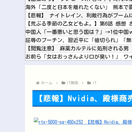
【悲報】 ナイトレイン、利敵行為がブーム
【荒ぶる季節の乙女どもよ。】第6話 感想 
お前ら「女はおっさんより口が臭い！」 ワ
【画像】 はいだしょうこ（47）「こんなオ
【櫻坂46】 山下瞳月さん、破天荒すぎる生
【ホロライブ】 ラミィと一緒にレッツワー
ホーム
IT関係
IT
【悲報】Nvidia、殿様