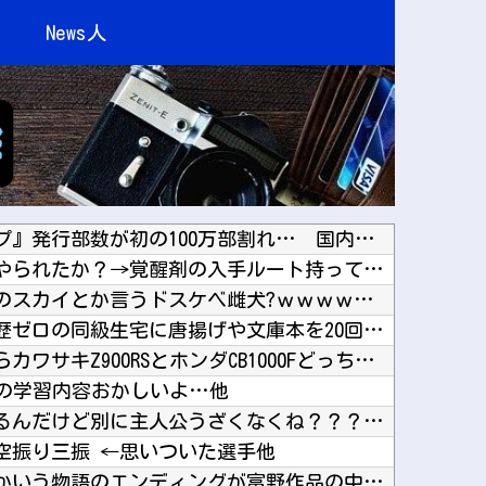
News人
【悲報】『週刊少年ジャンプ』発行部数が初の100万部割れ… 国内の紙雑誌で「100万部超」...
みいちゃんはなぜ死に追いやられたか？→覚醒剤の入手ルート持ってるような半グレに目を付けられ...
【朗報】パウ・パトロールのスカイとか言うドスケベ雌犬?ｗｗｗｗｗｗｗｗｗｗｗｗ他
【私はあなたの味方】交際歴ゼロの同級生宅に唐揚げや文庫本を20回以上届けた24歳女を逮捕他
大型バイクを新車で買うならカワサキZ900RSとホンダCB1000Fどっち？他
KTの学習内容おかしいよ…他
【衝撃】リゼロ初めて見てるんだけど別に主人公うざくなくね？？？？他
空振り三振 ←思いついた選手他
【画像あり】リーンの翼とかいう物語のエンディングが富野作品の中でも屈指の美しさを誇る作品他