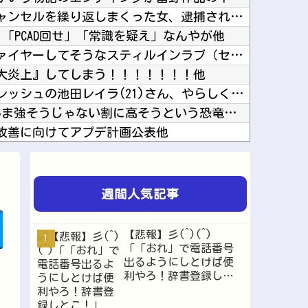
漫画グッズを大量注文→キャンセルを繰り返しまくった女、逮捕される 被害総額〇〇億他
」「PCAD回せ」「常識を疑え」なんやが他
【ウマ娘】シットの炎がファイヤーしてそうなスティルインラブ（セーラーマーズ衣装）他
大炎上』してしまう！！！！！！！他
【画像】芸人コンビ完熟フレッシュの池田レイラ(21)さん、やらしく実ってしまうｗｗｗｗｗｗ...
【.LIVE】ジェノミクスあんま強そうじゃない割に高そうという恐竜デッキの宿命を背負ってる...
D』、改善に向けてアプデ計画公表他
任天堂‥売上高5,178 億円（-9.5 ％）営業利益 1,425 億円（+150.5 %...
ｷﾀ━(ﾟ∀ﾟ)━!【乃木坂46】他
友達とPCで遊んでるんだがキーボードとマウス使った方がいいゲームでも頑なにパッド使いたがる...
週間人気記事
韓国人「日本が韓国文学が完全に定着！ブームを超えて一つのジャンルとして日本人全員に愛されて...
マジで深い作品じゃね？他
【悲報】彡(^)(^)
「こぼれたビールを再利用」……なるほど、これがKビールってヤツか他
「「おれ」で電話番号
出るようにしとけば便
ニングしてないやつ他
利やろ！辞書登録しと
買うってあり？他
こ！」