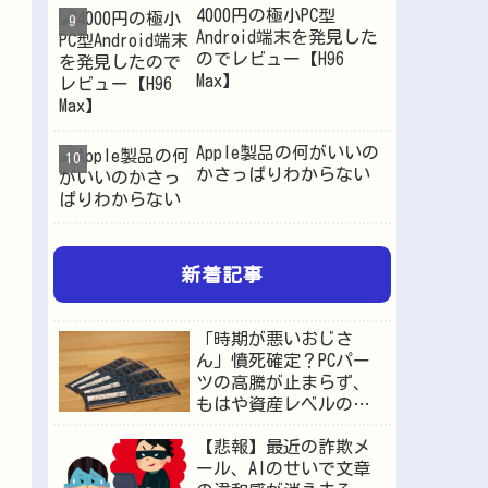
4000円の極小PC型
Android端末を発見した
のでレビュー【H96
Max】
Apple製品の何がいいの
かさっぱりわからない
新着記事
「時期が悪いおじさ
ん」憤死確定？PCパー
ツの高騰が止まらず、
もはや資産レベルの価
格へ
【悲報】最近の詐欺メ
ール、AIのせいで文章