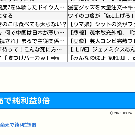
海外「二度と日本を離れたくない」 熊本で震度7を体験したドイツ人が語る日本の強さに感動の声
になる
ワイのロ癖が「QoL上げろ
きのこは食べても太らない？
中国人「一番悪いと思う国は？」→1位中国ｗ 何で中国は日本が悪いと思ってるの？
【悲報】茂木敏充外相、『
屈辱のプーチン、習近平に「値切られ」「無視され」まるで主従関係…ロシアが中国の属国になりつ...
【閲覧注意】 麻薬カルテルに処刑される男「待って！こんな死に方聞いてない！」⇒ これはヤバ...
イ「嘘つけバーカｗ」⇒w
『みんなのGOLF WORL
バサンでいいの…？」
き方がこちら
池田瑛紗ちゃん、｢Qさま｣出演
クアウト！ 下半身編
商売で純利益9倍
『メイドインアビス』って
2023.08.24
Powered by livedoor 相互RSS
【悲報】エアコンのクリー
今iPhone 17 Pro Max